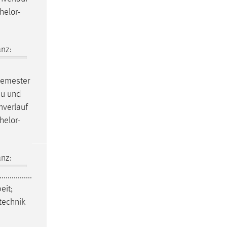
helor-
nz:
semester
au und
nverlauf
helor-
nz:
................
eit
;
technik