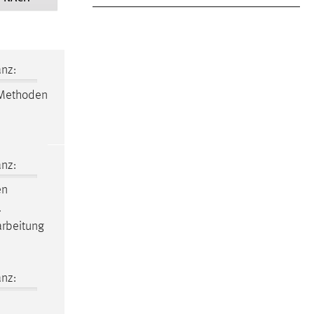
nz:
 Methoden
nz:
en
.
arbeitung
nz: