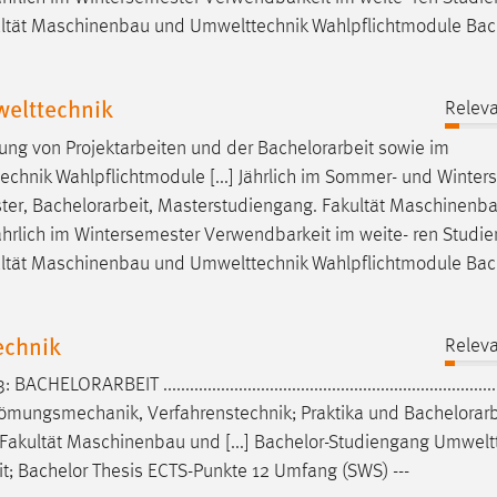
ultät Maschinenbau und Umwelttechnik Wahlpflichtmodule Bac
elttechnik
Releva
gung von Projektarbeiten und der
Bachelorarbeit
sowie im
hnik Wahlpflichtmodule [...] Jährlich im Sommer- und Winter
ter,
Bachelorarbeit
, Masterstudiengang. Fakultät Maschinenb
ährlich im Wintersemester Verwendbarkeit im weite- ren Studie
ultät Maschinenbau und Umwelttechnik Wahlpflichtmodule Bac
echnik
Releva
.3:
BACHELORARBEIT
...........................................................................
Strömungsmechanik, Verfahrenstechnik; Praktika und
Bachelorarb
n. Fakultät Maschinenbau und [...] Bachelor-Studiengang Umwelt
it
; Bachelor Thesis ECTS-Punkte 12 Umfang (SWS) ---