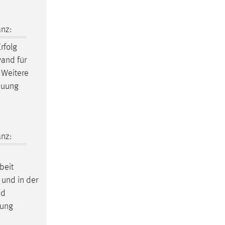
nz:
rfolg
wand für
 Weitere
euung
nz:
beit
 und in der
nd
uung