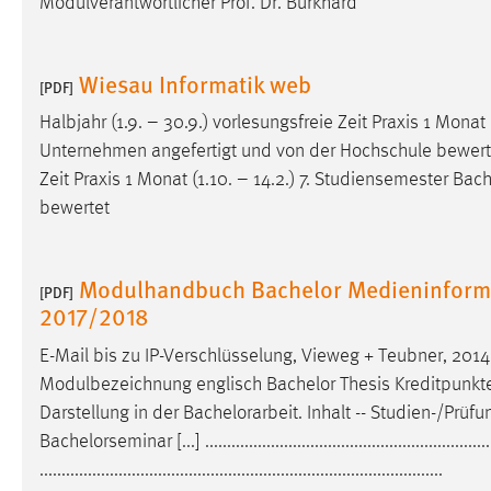
Modulverantwortlicher Prof. Dr. Burkhard
Anbieter:
Google Ireland Limited
Zweck:
Conversion-Tracking
Wiesau Informatik web
[PDF]
Cookie Laufzeit:
3 Monate
Halbjahr (1.9. – 30.9.) vorlesungsfreie Zeit Praxis 1 Monat
Unternehmen angefertigt und von der Hochschule bewertet 
Facebook Pixel
Zeit Praxis 1 Monat (1.10. – 14.2.) 7. Studiensemester
Bach
bewertet
Name:
_fbp
Anbieter:
Facebook
Modulhandbuch Bachelor Medieninforma
[PDF]
Zweck:
Conversion-Tracking
2017/2018
Cookie Laufzeit:
3 Monate
E-Mail bis zu IP-Verschlüsselung, Vieweg + Teubner, 2014
Modulbezeichnung englisch Bachelor Thesis Kreditpunkte (
Darstellung in der
Bachelorarbeit
. Inhalt -- Studien-/Prü
EXTERNE MEDIEN
Bachelorseminar [...] ..................................................................
Um Inhalte von Videoplattformen und Social Media
............................................................................................
Plattformen anzeigen zu können, werden von diesen