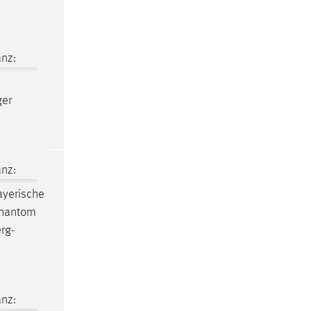
nz:
ger
nz:
ayerische
-Phantom
rg-
nz: