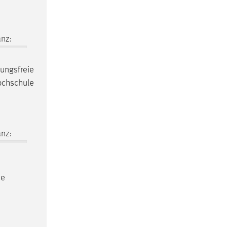
nz:
sungsfreie
ochschule
nz:
he