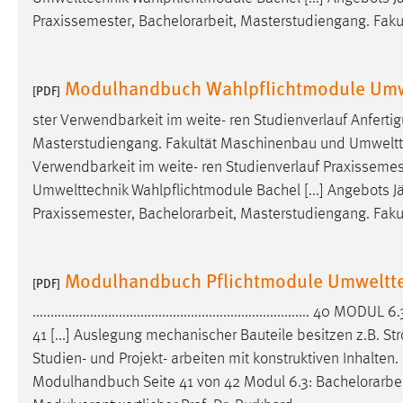
Praxissemester,
Bachelorarbeit
, Masterstudiengang. Fak
Matomo
Name:
_pk_ref, _pk_cvar, _pk_id, _pk_ses
Modulhandbuch Wahlpflichtmodule Umw
[PDF]
Zweck:
Zugriffsstatistik
ster Verwendbarkeit im weite- ren Studienverlauf Anferti
Cookie Laufzeit:
Masterstudiengang. Fakultät Maschinenbau und Umwelttec
Max. 13 Monate
Verwendbarkeit im weite- ren Studienverlauf Praxissemes
Umwelttechnik Wahlpflichtmodule Bachel [...] Angebots J
MARKETING
Praxissemester,
Bachelorarbeit
, Masterstudiengang. Fak
Marketing Cookies werden von Drittanbietern
verwendet, um personalisierte Werbung anzuzeigen.
Modulhandbuch Pflichtmodule Umweltt
[PDF]
Sie tun dies, indem sie Besucher über Websites
hinweg verfolgen.
............................................................................. 40 MODUL 6
41 [...] Auslegung mechanischer Bauteile besitzen z.B. 
Google Ads
Studien- und Projekt- arbeiten mit konstruktiven Inhalte
Modulhandbuch Seite 41 von 42 Modul 6.3:
Bachelorarbe
Name:
_gcl_au