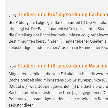
Studien- und Prüfungsordnung Bachelor
[PDF]
der Prüfung zur Folge. § 11
Bachelorarbeit
(1) Die Anmeld
abgelegt ist. Die
Bachelorarbeit
ist Teil des siebten Stud
die Erstellung der
Bachelorarbeit
umfasst ca. 9 Arbeitswo
Bestimmungen hierzu finden [...] angegebener Quellen e
selbständiger studentischer Arbeiten im Rahmen der
Bac
Studien- und Prüfungsordnung Maschi
[PDF]
Mitgliedern gebildet, die vom Fakultätsrat bestellt werde
Bachelorarbeit
sind mindestens 160 Leistungspunkte (ECTS)
(Modul 6.3) wird doppelt gewichtet. (3) Die Bachelorprüf
Bachelorarbeit
mindestens die Note [...] angegebener Qu
Betreuung selbständiger studentischer Arbeiten im Rah
selbständiger