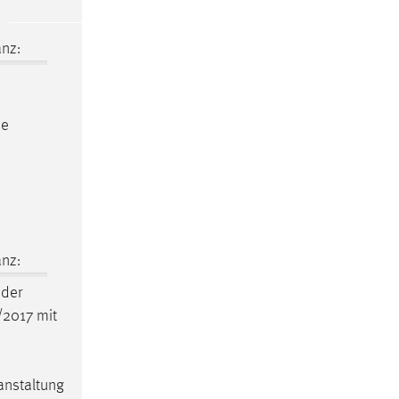
nz:
he
nz:
der
/2017 mit
anstaltung