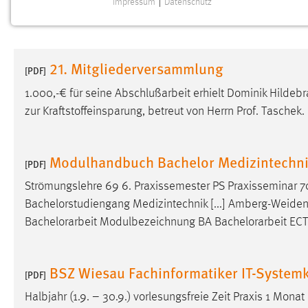
Impressum
|
Datenschutz
NOTWENDIGE COOKIES
Notwendige Cookies ermöglichen grundlegende
Funktionen und sind für die einwandfreie Funktion der
21. Mitgliederversammlung
Website erforderlich.
[PDF]
1.000,-€ für seine Abschlußarbeit erhielt Dominik Hilde
Einverständnis
zur Kraftstoffeinsparung, betreut von Herrn Prof. Taschek.
Name:
cookie_consent
Zweck:
Dieser Cookie speichert die
Modulhandbuch Bachelor Medizintechni
[PDF]
ausgewählten Einverständnis-Optionen
des Benutzers
Strömungslehre 69 6. Praxissemester PS Praxisseminar 7
Bachelorstudiengang Medizintechnik [...] Amberg-Weiden 
Cookie Laufzeit:
1 Jahr
Bachelorarbeit
Modulbezeichnung BA
Bachelorarbeit
ECTS
Performance
BSZ Wiesau Fachinformatiker IT-Systemk
[PDF]
Name:
staticfilecache
Halbjahr (1.9. – 30.9.) vorlesungsfreie Zeit Praxis 1 Monat
Zweck:
Für performante Seitenauslieferung wird