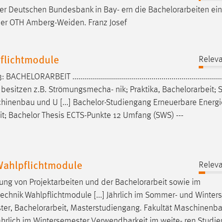
er Deutschen Bundesbank in Bay- ern die
Bachelorarbeiten
ein
er OTH Amberg-Weiden. Franz Josef
flichtmodule
Releva
.3:
BACHELORARBEIT
...........................................................................
 besitzen z.B. Strömungsmecha- nik; Praktika,
Bachelorarbeit
; 
aschinenbau und U [...] Bachelor-Studiengang Erneuerbare Energ
it
; Bachelor Thesis ECTS-Punkte 12 Umfang (SWS) ---
ahlpflichtmodule
Releva
gung von Projektarbeiten und der
Bachelorarbeit
sowie im
hnik Wahlpflichtmodule [...] Jährlich im Sommer- und Winter
ter,
Bachelorarbeit
, Masterstudiengang. Fakultät Maschinenb
ährlich im Wintersemester Verwendbarkeit im weite- ren Studie