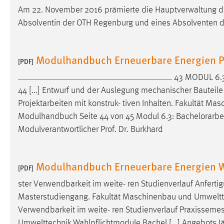
Am 22. November 2016 prämierte die Hauptverwaltung d
Cookie Laufzeit:
MibewSessionID, mibew-chat-frame-
Absolventin der OTH Regenburg und eines Absolventen d
style-5e9dbeb1811c0446 =
Sitzungslaufzeit, mibew_locale = 3
Jahre, MIBEW_UserID = 1 Jahr
Modulhandbuch Erneuerbare Energien P
[PDF]
Login
............................................................................. 43 MODUL 6
44 [...] Entwurf und der Auslegung mechanischer Bauteile
Name:
fe_user, be_user, be_lastLoginProvider
Projektarbeiten mit konstruk- tiven Inhalten. Fakultät M
Zweck:
Dieser Cookie ist notwendig um sich an
Modulhandbuch Seite 44 von 45 Modul 6.3:
Bachelorarbe
der Website einloggen zu können.
Modulverantwortlicher Prof. Dr. Burkhard
Cookie Laufzeit:
24 Stunden
Modulhandbuch Erneuerbare Energien W
[PDF]
STATISTIK
ster Verwendbarkeit im weite- ren Studienverlauf Anferti
Masterstudiengang. Fakultät Maschinenbau und Umwelttec
Statistik Cookies erfassen Informationen anonym.
Diese Informationen helfen uns zu verstehen, wie
Verwendbarkeit im weite- ren Studienverlauf Praxissemes
unsere Besucher unsere Website nutzen.
Umwelttechnik Wahlpflichtmodule Bachel [...] Angebots J