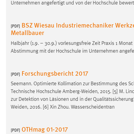
Unternehmen angefertigt und von der Hochschule bewert
in diesem Cookie gespeichert, ob man
eingeloggt ist.
BSZ Wiesau Industriemechaniker Werk
[PDF]
Sprachpräferenz
Metallbauer
Name:
site-language-preference
Halbjahr (1.9. – 30.9.) vorlesungsfreie Zeit Praxis 1 Monat
Abstimmung mit der Hochschule im Unternehmen angefer
Zweck:
Das Cookie speichert die gewählte
Sprache der Website.
Cookie Laufzeit:
30 Tage
Forschungsbericht 2017
[PDF]
Seemann. Optimierte Kollimation zur Bestimmung des Sc
Chat
Technische Hochschule Amberg-Weiden, 2015. [5] M. Lindne
Name:
zur Detektion von Läsionen und in der Qualitätssicherung
MibewSessionID, MIBEW_UserID,
mibew_locale, mibew-chat-frame-style-
Weiden, 2016. [6] Xin Zhou. Wasserscheidentran
5e9dbeb1811c0446
Zweck:
Wird benötigt um die Chatfunktion
OTHmag 01-2017
[PDF]
nutzen zu können.