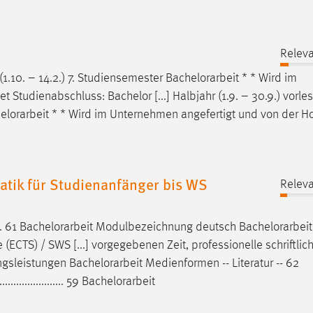
Releva
 (1.10. – 14.2.) 7. Studiensemester
Bachelorarbeit
* * Wird im
Studienabschluss: Bachelor [...] Halbjahr (1.9. – 30.9.) vorle
elorarbeit
* * Wird im Unternehmen angefertigt und von der H
tik für Studienanfänger bis WS
Releva
. 61
Bachelorarbeit
Modulbezeichnung deutsch
Bachelorarbeit
ECTS) / SWS [...] vorgegebenen Zeit, professionelle schriftlic
fungsleistungen
Bachelorarbeit
Medienformen -- Literatur -- 62
...................... 59
Bachelorarbeit