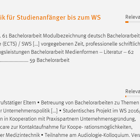
ik für Studienanfänger bis zum WS
Releva
. 61
Bachelorarbeit
Modulbezeichnung deutsch
Bachelorarbeit
ECTS) / SWS [...] vorgegebenen Zeit, professionelle schriftlic
fungsleistungen
Bachelorarbeit
Medienformen -- Literatur -- 62
...................... 59
Bachelorarbeit
Releva
fstätiger Eltern • Betreuung von
Bachelorarbeiten
zu Themen 
r Unternehmenspolitik [...] • Studentisches Projekt im WS 2016
en
in Kooperation mit Praxispartnern Unternehmensgründung,
care zur Kontaktaufnahme für Koope- rationsmöglichkeiten,
er Medizintechnik • Teilnahme am Audiologie-Kolloquium. Ver