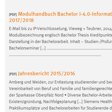
externen Medien Cookies gesetzt.
Modulhandbuch Bachelor I-4.0-Informat
[PDF]
YouTube
2017/2018
E-Mail bis zu IP-Verschlüsselung, Vieweg + Teubner, 2014
Vimeo
Modulbezeichnung englisch Bachelor Thesis Kreditpunkte (
Darstellung in der
Bachelorarbeit
. Inhalt -- Studien-/Prü
Bachelorseminar [...] ..................................................................
............................................................................................
Jahresbericht 2015/2016
[PDF]
Amberg und Weiden, zur Entlastung studierender und beru
Vereinbarkeit von Beruf und Familie und familiengerechte
der Sparkasse Oberpfalz Nord • Diverse
Bachelor-Arbeit
Existenzgründung, Nachfolgeplanung [...] Siemens Health
Praktikumsplätze und
Bachelorarbeiten
für Studierende d