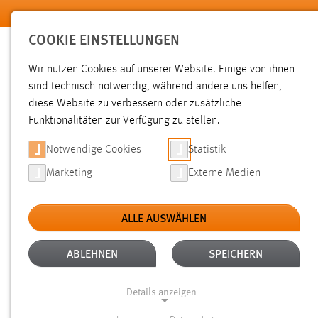
Zum Hauptinhalt springen
COOKIE EINSTELLUNGEN
Wir nutzen Cookies auf unserer Website. Einige von ihnen
sind technisch notwendig, während andere uns helfen,
diese Website zu verbessern oder zusätzliche
SUCHE
Funktionalitäten zur Verfügung zu stellen.
Notwendige Cookies
Statistik
Marketing
Externe Medien
ALLE AUSWÄHLEN
TYP: DATEIEN
ALLE FILTER ENTFERNEN
Aktive Filter:
ABLEHNEN
SPEICHERN
Gesucht nach "bachelorarbeit".
Es wurden 503 Ergebnisse 
Details anzeigen