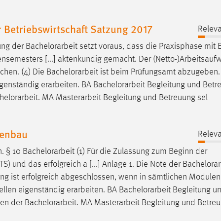
 Betriebswirtschaft Satzung 2017
Releva
ung der
Bachelorarbeit
setzt voraus, dass die Praxisphase mit E
iensemesters [...] aktenkundig gemacht. Der (Netto-)Arbeitsauf
chen. (4) Die
Bachelorarbeit
ist beim Prüfungsamt abzugeben.
igenständig erarbeiten. BA
Bachelorarbeit
Begleitung und Betr
helorarbeit
. MA Masterarbeit Begleitung und Betreuung sel
nenbau
Releva
n. § 10
Bachelorarbeit
(1) Für die Zulassung zum Beginn der
 und das erfolgreich a [...] Anlage 1. Die Note der
Bachelorar
ung ist erfolgreich abgeschlossen, wenn in sämtlichen Modulen
ellen eigenständig erarbeiten. BA
Bachelorarbeit
Begleitung u
men der
Bachelorarbeit
. MA Masterarbeit Begleitung und Betre