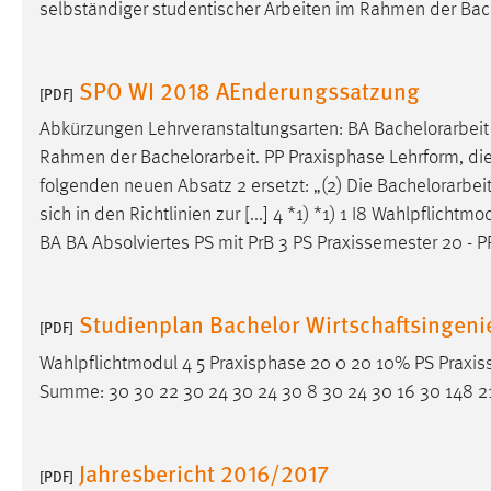
selbständiger studentischer Arbeiten im Rahmen der
Bac
Cookie Laufzeit:
MibewSessionID, mibew-chat-frame-
style-5e9dbeb1811c0446 =
Sitzungslaufzeit, mibew_locale = 3
SPO WI 2018 AEnderungssatzung
[PDF]
Jahre, MIBEW_UserID = 1 Jahr
Abkürzungen Lehrveranstaltungsarten: BA
Bachelorarbeit
Login
Rahmen der
Bachelorarbeit
. PP Praxisphase Lehrform, die
folgenden neuen Absatz 2 ersetzt: „(2) Die
Bachelorarbei
Name:
fe_user, be_user, be_lastLoginProvider
sich in den Richtlinien zur [...] 4 *1) *1) 1 I8 Wahlpflichtm
BA BA Absolviertes PS mit PrB 3 PS Praxissemester 20 - 
Zweck:
Dieser Cookie ist notwendig um sich an
der Website einloggen zu können.
Cookie Laufzeit:
24 Stunden
Studienplan Bachelor Wirtschaftsingen
[PDF]
Wahlpflichtmodul 4 5 Praxisphase 20 0 20 10% PS Praxi
Summe: 30 30 22 30 24 30 24 30 8 30 24 30 16 
STATISTIK
Statistik Cookies erfassen Informationen anonym.
Diese Informationen helfen uns zu verstehen, wie
Jahresbericht 2016/2017
[PDF]
unsere Besucher unsere Website nutzen.