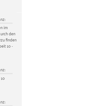
nz:
en im
 durch den
zu finden
beit
10 -
nz:
10
nz: