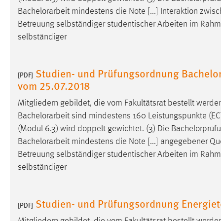
Anbieter:
Google Ireland Limited
Bachelorarbeit
mindestens die Note [...] Interaktion zwi
Betreuung selbständiger studentischer Arbeiten im Rah
Zweck:
Conversion-Tracking
selbständiger
Cookie Laufzeit:
3 Monate
Studien- und Prüfungsordnung Bachelor
[PDF]
Facebook Pixel
vom 25.07.2018
Name:
_fbp
Mitgliedern gebildet, die vom Fakultätsrat bestellt werde
Anbieter:
Facebook
Bachelorarbeit
sind mindestens 160 Leistungspunkte (ECTS)
(Modul 6.3) wird doppelt gewichtet. (3) Die Bachelorprüf
Zweck:
Conversion-Tracking
Bachelorarbeit
mindestens die Note [...] angegebener Qu
Cookie Laufzeit:
3 Monate
Betreuung selbständiger studentischer Arbeiten im Rah
selbständiger
EXTERNE MEDIEN
Studien- und Prüfungsordnung Energiet
[PDF]
Um Inhalte von Videoplattformen und Social Media
Plattformen anzeigen zu können, werden von diesen