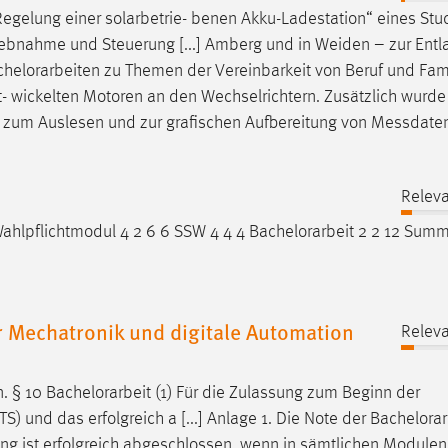
gelung einer solarbetrie- benen Akku-Ladestation“ eines Stu
iebnahme und Steuerung [...] Amberg und in Weiden – zur Entl
chelorarbeiten
zu Themen der Vereinbarkeit von Beruf und Fam
t- wickelten Motoren an den Wechselrichtern. Zusätzlich wurde
n zum Auslesen und zur grafischen Aufbereitung von Messdate
Releva
 Wahlpflichtmodul 4 2 6 6 SSW 4 4 4
Bachelorarbeit
2 2 12 Summ
 Mechatronik und digitale Automation
Releva
n. § 10
Bachelorarbeit
(1) Für die Zulassung zum Beginn der
 und das erfolgreich a [...] Anlage 1. Die Note der
Bachelorar
ung ist erfolgreich abgeschlossen, wenn in sämtlichen Modulen