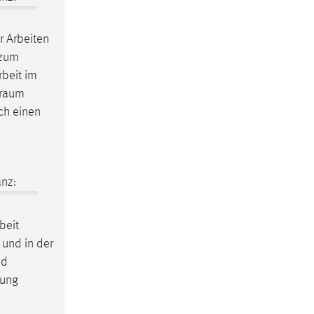
r Arbeiten
 zum
rbeit im
traum
ch einen
nz:
beit
 und in der
nd
uung