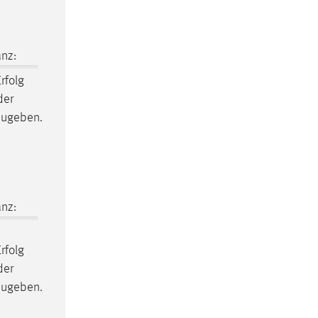
nz:
rfolg
der
zugeben.
nz:
rfolg
der
zugeben.