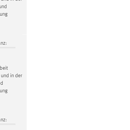
und
uung
nz:
beit
 und in der
nd
uung
nz: