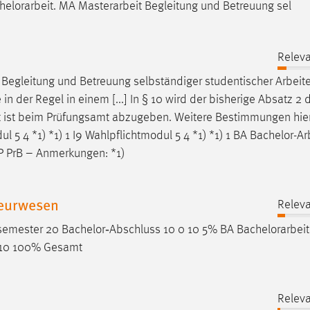
helorarbeit
. MA Masterarbeit Begleitung und Betreuung sel
Releva
Begleitung und Betreuung selbständiger studentischer Arbeit
 in der Regel in einem [...] In § 10 wird der bisherige Absatz 2
t
ist beim Prüfungsamt abzugeben. Weitere Bestimmungen hier
odul 5 4 *1) *1) 1 I9 Wahlpflichtmodul 5 4 *1) *1) 1 BA
Bachelor-Ar
PP PrB – Anmerkungen: *1)
ieurwesen
Releva
ssemester 20 Bachelor‐Abschluss 10 0 10 5% BA
Bachelorarbeit
30 148 210 100% Gesamt
Releva