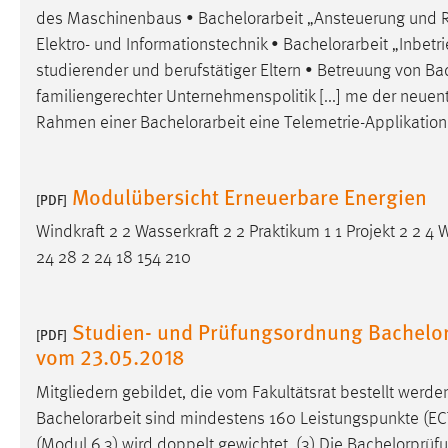
des Maschinenbaus •
Bachelorarbeit
„Ansteuerung und Re
Matomo
Elektro- und Informationstechnik •
Bachelorarbeit
„Inbetr
studierender und berufstätiger Eltern • Betreuung von
Ba
Name:
_pk_ref, _pk_cvar, _pk_id, _pk_ses
familiengerechter Unternehmenspolitik [...] me der neuen
Zweck:
Zugriffsstatistik
Rahmen einer
Bachelorarbeit
eine Telemetrie-Applikatio
Cookie Laufzeit:
Max. 13 Monate
Modulübersicht Erneuerbare Energien
[PDF]
Windkraft 2 2 Wasserkraft 2 2 Praktikum 1 1 Projekt 2 2 4
MARKETING
24 28 2 24 18 154 210
Marketing Cookies werden von Drittanbietern
verwendet, um personalisierte Werbung anzuzeigen.
Sie tun dies, indem sie Besucher über Websites
Studien- und Prüfungsordnung Bachelor
[PDF]
hinweg verfolgen.
vom 23.05.2018
Google Ads
Mitgliedern gebildet, die vom Fakultätsrat bestellt werde
Bachelorarbeit
sind mindestens 160 Leistungspunkte (ECTS)
Name:
_gcl_au
(Modul 6.3) wird doppelt gewichtet. (3) Die Bachelorprüf