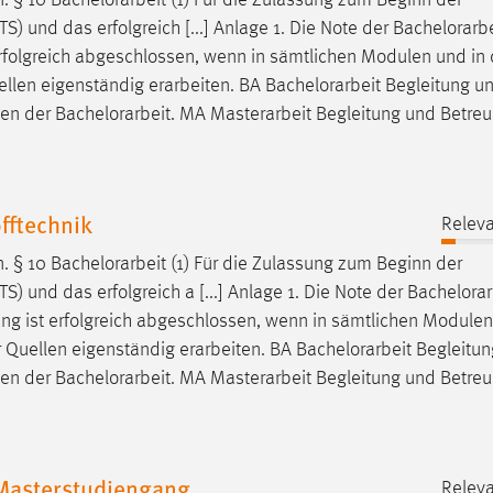
n. § 10
Bachelorarbeit
(1) Für die Zulassung zum Beginn der
 und das erfolgreich [...] Anlage 1. Die Note der
Bachelorarbe
 erfolgreich abgeschlossen, wenn in sämtlichen Modulen und in 
ellen eigenständig erarbeiten. BA
Bachelorarbeit
Begleitung u
men der
Bachelorarbeit
. MA Masterarbeit Begleitung und Betre
fftechnik
Releva
n. § 10
Bachelorarbeit
(1) Für die Zulassung zum Beginn der
 und das erfolgreich a [...] Anlage 1. Die Note der
Bachelorar
ung ist erfolgreich abgeschlossen, wenn in sämtlichen Modulen
 Quellen eigenständig erarbeiten. BA
Bachelorarbeit
Begleitun
men der
Bachelorarbeit
. MA Masterarbeit Begleitung und Betre
 Masterstudiengang
Releva