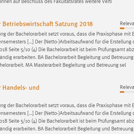
nnen auf Beschluss des Fakultätsrates weitere Verti
 Betriebswirtschaft Satzung 2018
Releva
ung der
Bachelorarbeit
setzt voraus, dass die Praxisphase mit E
ensemesters [...] Der (Netto-)Arbeitsaufwand für die Erstellung 
18 Seite 5/10 (4) Die
Bachelorarbeit
ist beim Prüfungsamt ab
ändig erarbeiten. BA
Bachelorarbeit
Begleitung und Betreuung
helorarbeit
. MA Masterarbeit Begleitung und Betreuung sel
 Handels- und
Releva
ung der
Bachelorarbeit
setzt voraus, dass die Praxisphase mit E
ensemesters [...] Der (Netto-)Arbeitsaufwand für die Erstellung 
18 Seite 5/10 (4) Die
Bachelorarbeit
ist beim Prüfungsamt ab
ändig erarbeiten. BA
Bachelorarbeit
Begleitung und Betreuung