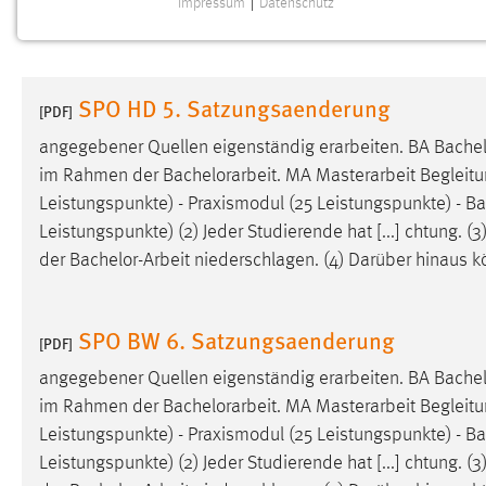
Impressum
|
Datenschutz
NOTWENDIGE COOKIES
Notwendige Cookies ermöglichen grundlegende
Funktionen und sind für die einwandfreie Funktion der
SPO HD 5. Satzungsaenderung
Website erforderlich.
[PDF]
angegebener Quellen eigenständig erarbeiten. BA
Bachel
Einverständnis
im Rahmen der
Bachelorarbeit
. MA Masterarbeit Begleitu
Leistungspunkte) - Praxismodul (25 Leistungspunkte) -
Ba
Name:
cookie_consent
Leistungspunkte) (2) Jeder Studierende hat [...] chtung. (
Zweck:
Dieser Cookie speichert die
der
Bachelor-Arbeit
niederschlagen. (4) Darüber hinaus kö
ausgewählten Einverständnis-Optionen
des Benutzers
Cookie Laufzeit:
SPO BW 6. Satzungsaenderung
1 Jahr
[PDF]
angegebener Quellen eigenständig erarbeiten. BA
Bachel
Performance
im Rahmen der
Bachelorarbeit
. MA Masterarbeit Begleitu
Leistungspunkte) - Praxismodul (25 Leistungspunkte) -
Ba
Name:
staticfilecache
Leistungspunkte) (2) Jeder Studierende hat [...] chtung. (
Zweck:
Für performante Seitenauslieferung wird