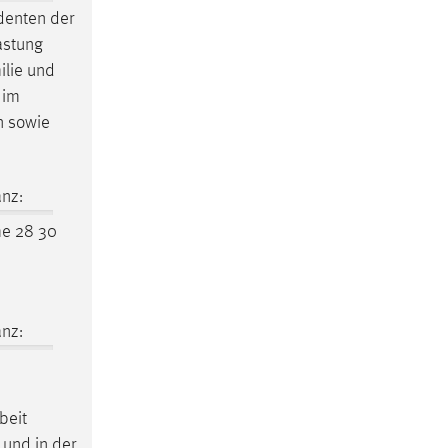
denten der
astung
ilie und
 im
n sowie
nz:
e 28 30
nz:
beit
 und in der