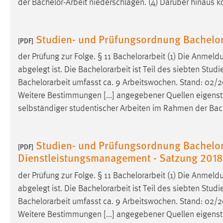
der
Bachelor-Arbeit
niederschlagen. (4) Darüber hinaus kö
in diesem Cookie gespeichert, ob man
eingeloggt ist.
Studien- und Prüfungsordnung Bachelor
[PDF]
Sprachpräferenz
der Prüfung zur Folge. § 11
Bachelorarbeit
(1) Die Anmeld
Name:
site-language-preference
abgelegt ist. Die
Bachelorarbeit
ist Teil des siebten Studi
Bachelorarbeit
umfasst ca. 9 Arbeitswochen. Stand: 02/20
Zweck:
Das Cookie speichert die gewählte
Weitere Bestimmungen [...] angegebener Quellen eigenst
Sprache der Website.
selbständiger studentischer Arbeiten im Rahmen der
Bac
Cookie Laufzeit:
30 Tage
Studien- und Prüfungsordnung Bachelor
Chat
[PDF]
Dienstleistungsmanagement - Satzung 2018
Name:
MibewSessionID, MIBEW_UserID,
der Prüfung zur Folge. § 11
Bachelorarbeit
(1) Die Anmeld
mibew_locale, mibew-chat-frame-style-
5e9dbeb1811c0446
abgelegt ist. Die
Bachelorarbeit
ist Teil des siebten Studi
Bachelorarbeit
umfasst ca. 9 Arbeitswochen. Stand: 02/20
Zweck:
Wird benötigt um die Chatfunktion
Weitere Bestimmungen [...] angegebener Quellen eigenst
nutzen zu können.