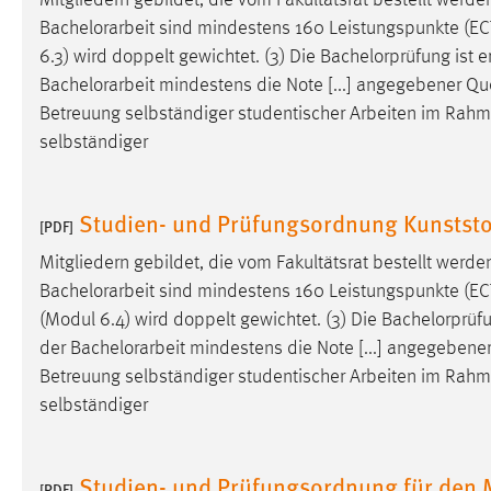
Mitgliedern gebildet, die vom Fakultätsrat bestellt werde
externen Medien Cookies gesetzt.
Bachelorarbeit
sind mindestens 160 Leistungspunkte (ECTS)
6.3) wird doppelt gewichtet. (3) Die Bachelorprüfung ist
YouTube
Bachelorarbeit
mindestens die Note [...] angegebener Qu
Betreuung selbständiger studentischer Arbeiten im Rah
Vimeo
selbständiger
Studien- und Prüfungsordnung Kunststo
[PDF]
Mitgliedern gebildet, die vom Fakultätsrat bestellt werde
Bachelorarbeit
sind mindestens 160 Leistungspunkte (ECTS)
(Modul 6.4) wird doppelt gewichtet. (3) Die Bachelorprüf
der
Bachelorarbeit
mindestens die Note [...] angegebener
Betreuung selbständiger studentischer Arbeiten im Rah
selbständiger
Studien- und Prüfungsordnung für den
[PDF]