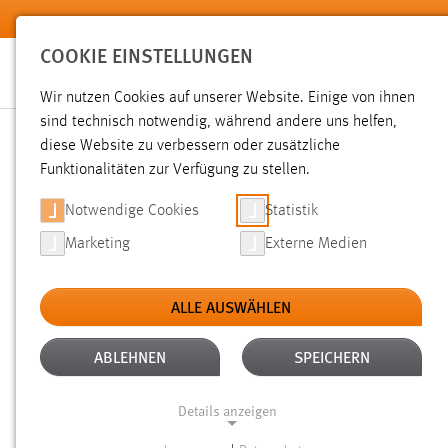
Zum Hauptinhalt springen
COOKIE EINSTELLUNGEN
Wir nutzen Cookies auf unserer Website. Einige von ihnen
sind technisch notwendig, während andere uns helfen,
diese Website zu verbessern oder zusätzliche
SUCHE
Funktionalitäten zur Verfügung zu stellen.
Notwendige Cookies
Statistik
Marketing
Externe Medien
ALLE AUSWÄHLEN
TYP: DATEIEN
ALLE FILTER ENTFERNEN
Aktive Filter:
ABLEHNEN
SPEICHERN
Gesucht nach "bachelorarbeit".
Es wurden 489 Ergebnisse 
Details anzeigen