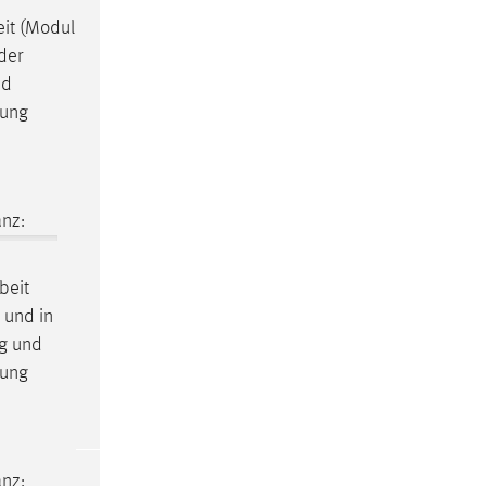
it
(Modul
der
nd
uung
nz:
beit
 und in
g und
uung
nz: