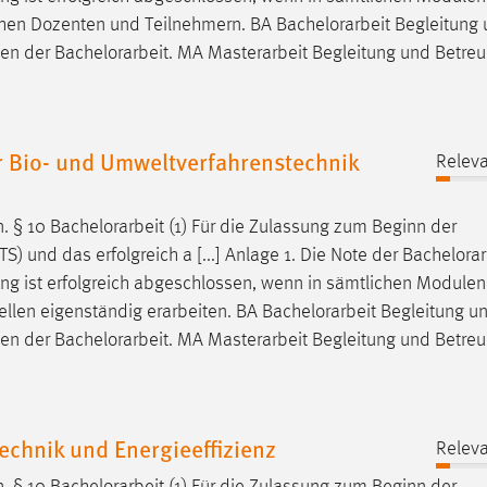
schen Dozenten und Teilnehmern. BA
Bachelorarbeit
Begleitung 
men der
Bachelorarbeit
. MA Masterarbeit Begleitung und Betre
 Bio- und Umweltverfahrenstechnik
Releva
n. § 10
Bachelorarbeit
(1) Für die Zulassung zum Beginn der
 und das erfolgreich a [...] Anlage 1. Die Note der
Bachelorar
ung ist erfolgreich abgeschlossen, wenn in sämtlichen Modulen
ellen eigenständig erarbeiten. BA
Bachelorarbeit
Begleitung u
men der
Bachelorarbeit
. MA Masterarbeit Begleitung und Betre
echnik und Energieeffizienz
Releva