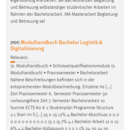
der
Bachelorarbeit
umfasst ca. 9 Arbeitswochen. 4. Die
3 Monate
Bachelorarbeit
ist beim Prüfungsamt abzugeben. Weitere
Bestimmungen hierzu finden [...] angegebener Quellen
eigenständig erarbeiten. BA
Bachelorarbeit
Begleitung
EXTERNE MEDIEN
und Betreuung selbständiger studentischer Arbeiten im
Rahmen der
Bachelorarbeit
. MA Masterarbeit Begleitung
Um Inhalte von Videoplattformen und Social Media
und Betreuung sel
Plattformen anzeigen zu können, werden von diesen
externen Medien Cookies gesetzt.
Modulhandbuch Bachelor Logistik &
YouTube
[PDF]
Digitalisierung
Relevanz:
Vimeo
(s. Modulhandbuch) • Schlüsselqualifikationsmodule (s.
Modulhandbuch) • Praxissemester •
Bachelorarbeit
Nähere Beschreibungen befinden sich in der
entsprechenden Modulbeschreibung. Einzelne Ve [...]
Zeit Praxissemester 6. Semester Praxissemester 30
vorlesungsfreie Zeit 7. Semester
Bachelorarbeit
10
Summe ECTS 60 6 2 Studienplan Programme Structure