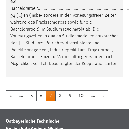
Relevanz:
................................................................................... 92
6.6
Bachelorarbeit
...............................................................................
94 [...] en (insbe- sondere in den vorlesungsfreien Zeiten,
während des Praxissemesters sowie für die
Bachelorarbeit
) im Studium regelmäßig ab. Die
Vorlesungszeiten in dualen Studienmodellen entsprechen
den [...] Studiums: Betriebswirtschaftslehre und
Projektmanagement, Industriepraktikum, Projektarbeit,
Bachelorarbeit
. Einzelne Veranstaltungen werden nach
Möglichkeit von Lehrbeauftragten der Kooperationsunter-
«
....
5
6
7
8
9
10
....
»