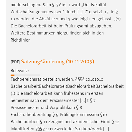
Prüfungsformen (Modulprüfung): Die Angaben [...]
Modulen vorrangig behandelt. (10) Die gewählte
Vertiefungsrichtung sollte sich auch in der
Bachelorarbeit
niederschlagen. 8. In § 5 Abs. 1 wird „Der Fakultät
Wirtschaftsingenieurwesen“ durch [...] t“ ersetzt. 15. In §
10 werden die Absätze 2 und 3 wie folgt neu gefasst: „(2)
Die
Bachelorarbeit
ist beim Prüfungsamt abzugeben.
Weitere Bestimmungen hierzu finden sich in den
Richtlinien
Satzungsänderung (10.11.2009)
[PDF]
Relevanz:
Fachbereichsrat bestellt werden. §§§§ 10101010
Bachelorarbeit
Bachelorarbeit
Bachelorarbeit
Bachelorarbeit
(1) Die
Bachelorarbeit
kann frühestens im ersten
Semester nach dem Praxissemester [...] t § 7
Praxissemester und Vorpraktikum § 8