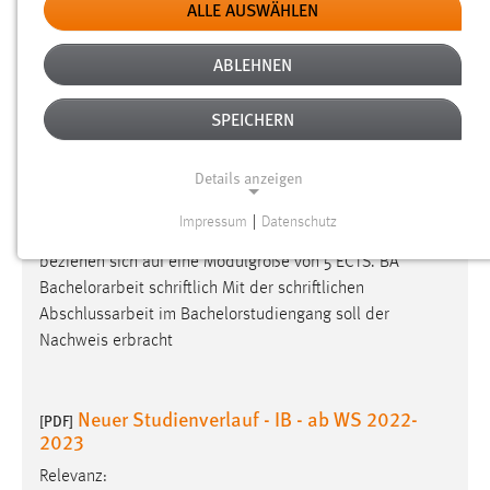
ALLE AUSWÄHLEN
2019 SPO 1. Satzungsaenderung Bachelor
[PDF]
International Business
ABLEHNEN
Relevanz:
SPEICHERN
Abkürzungen Lehrveranstaltungsarten: BA
Bachelorarbeit
Begleitung und Betreuung selbständiger studentischer
Details anzeigen
Arbeiten im Rahmen der
Bachelorarbeit
. PP Praxisphase
Lehrform, die in der Regel in [...] 25 6.1 Praxismodul 25 PP
Impressum
|
Datenschutz
PrA Alle Module unter 2 2 7 Bachelorabschluss 15 7.1
NOTWENDIGE COOKIES
Bachelorarbeit
12 BA BA erfolgreich absolvierte
Notwendige Cookies ermöglichen grundlegende
Praxisphase 4 7.2 Kolloquium 3 Kol erfolgreich absolvierte
Funktionen und sind für die einwandfreie Funktion der
[...] Angaben zum Umfang einer Prüfungsleistung
Website erforderlich.
beziehen sich auf eine Modulgröße von 5 ECTS. BA
Bachelorarbeit
schriftlich Mit der schriftlichen
Einverständnis
Abschlussarbeit im Bachelorstudiengang soll der
Nachweis erbracht
Name:
cookie_consent
Zweck: