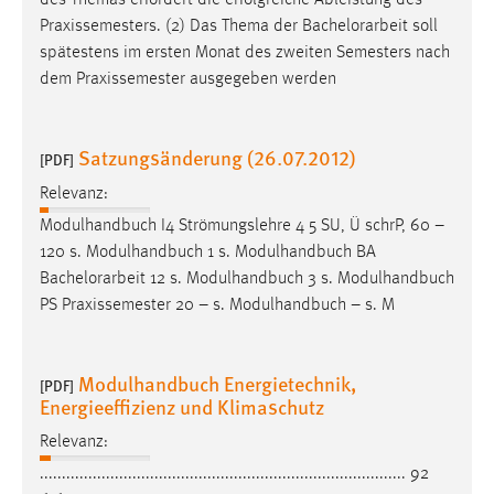
Fachstudienberatung § 9 Prüfungskommission §10
Bachelorarbeit
§ 11 Zeugnis und akademischer Grad § 12
Inkrafttreten § 1 Zweck der Studien- und Pr [...] Ausgabe
des Themas erfordert die erfolgreiche Ableistung des
Praxissemesters. (2) Das Thema der
Bachelorarbeit
soll
spätestens im ersten Monat des zweiten Semesters nach
dem Praxissemester ausgegeben werden
Satzungsänderung (26.07.2012)
[PDF]
Relevanz:
Modulhandbuch I4 Strömungslehre 4 5 SU, Ü schrP, 60 –
120 s. Modulhandbuch 1 s. Modulhandbuch BA
Bachelorarbeit
12 s. Modulhandbuch 3 s. Modulhandbuch
PS Praxissemester 20 – s. Modulhandbuch – s. M
Modulhandbuch Energietechnik,
[PDF]
Energieeffizienz und Klimaschutz