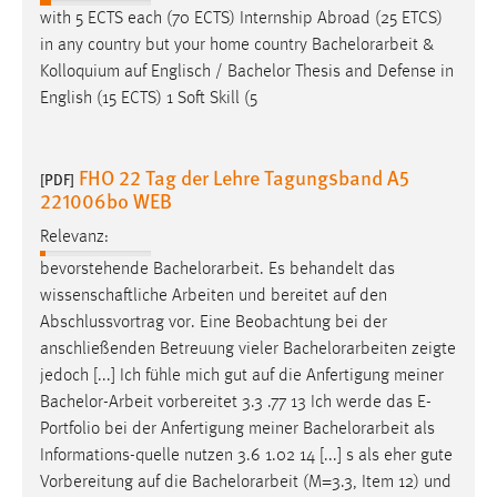
Neuer Studienverlauf - IB - ab WS 2022-
[PDF]
Dieser Cookie speichert die ausgewählten Einverständnis-
2023
Optionen des Benutzers
Relevanz:
Cookie Laufzeit:
with 5 ECTS each (70 ECTS) Internship Abroad (25 ETCS)
1 Jahr
in any country but your home country
Bachelorarbeit
&
Kolloquium auf Englisch / Bachelor Thesis and Defense in
Performance
English (15 ECTS) 1 Soft Skill (5
Name:
staticfilecache
FHO 22 Tag der Lehre Tagungsband A5
[PDF]
221006bo WEB
Zweck:
Für performante Seitenauslieferung wird in diesem Cookie
Relevanz:
gespeichert, ob man eingeloggt ist.
bevorstehende
Bachelorarbeit
. Es behandelt das
wissenschaftliche Arbeiten und bereitet auf den
Sprachpräferenz
Abschlussvortrag vor. Eine Beobachtung bei der
anschließenden Betreuung vieler
Bachelorarbeiten
zeigte
Name:
jedoch [...] Ich fühle mich gut auf die Anfertigung meiner
site-language-preference
Bachelor-Arbeit
vorbereitet 3.3 .77 13 Ich werde das E-