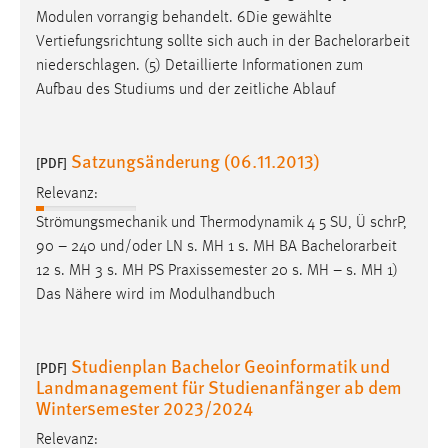
Die Bearbeitungszeit der
Bachelorarbeit
beträgt fünf
Monate. (3) 1Die
Bachelorarbeit
ist in deutscher Sprache
abzufassen. 2Sie darf mit Genehmigung des [...] chen
Modulen vorrangig behandelt. 6Die gewählte
Vertiefungsrichtung sollte sich auch in der
Bachelorarbeit
niederschlagen. (5) Detaillierte Informationen zum
Aufbau des Studiums und der zeitliche Ablauf
Satzungsänderung (06.11.2013)
[PDF]
Relevanz:
Strömungsmechanik und Thermodynamik 4 5 SU, Ü schrP,
90 – 240 und/oder LN s. MH 1 s. MH BA
Bachelorarbeit
12 s. MH 3 s. MH PS Praxissemester 20 s. MH – s. MH 1)
Das Nähere wird im Modulhandbuch
Studienplan Bachelor Geoinformatik und
[PDF]