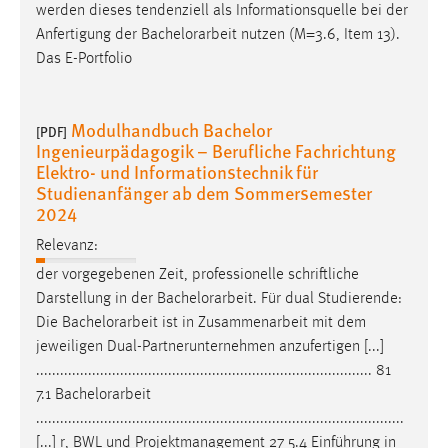
Zweck:
Portfolio bei der Anfertigung meiner
Bachelorarbeit
als
Das Cookie speichert die gewählte Sprache der Website.
Informations-quelle nutzen 3.6 1.02 14 [...] s als eher gute
Vorbereitung auf die
Bachelorarbeit
(M=3.3, Item 12) und
Cookie Laufzeit:
werden dieses tendenziell als Informationsquelle bei der
30 Tage
Anfertigung der
Bachelorarbeit
nutzen (M=3.6, Item 13).
Das E-Portfolio
Chat
Name:
Modulhandbuch Bachelor
[PDF]
MibewSessionID, MIBEW_UserID, mibew_locale, mibew-
Ingenieurpädagogik – Berufliche Fachrichtung
chat-frame-style-5e9dbeb1811c0446
Elektro- und Informationstechnik für
Studienanfänger ab dem Sommersemester
Zweck:
2024
Wird benötigt um die Chatfunktion nutzen zu können.
Relevanz:
Cookie Laufzeit:
der vorgegebenen Zeit, professionelle schriftliche
MibewSessionID, mibew-chat-frame-style-
5e9dbeb1811c0446 = Sitzungslaufzeit, mibew_locale = 3
Darstellung in der
Bachelorarbeit
. Für dual Studierende:
Jahre, MIBEW_UserID = 1 Jahr
Die
Bachelorarbeit
ist in Zusammenarbeit mit dem
jeweiligen Dual-Partnerunternehmen anzufertigen [...]
.................................................................................... 81