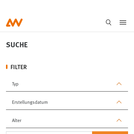
Zum Hauptinhalt springen
MyOTH
Kontakt
DE
SUCHE
JETZT BEWERBEN
SUCHE
FILTER
Typ
Erstellungsdatum