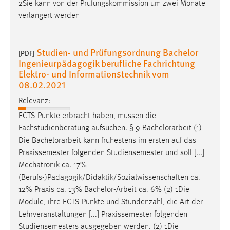
Lehrveranstaltungen [...] Praxissemester folgenden
Studiensemesters ausgegeben werden. (2) 1Die
Bearbeitungszeit der
Bachelorarbeit
beträgt fünf Monate.
2Sie kann von der Prüfungskommission um zwei Monate
verlängert werden
Studien- und Prüfungsordnung Bachelor
[PDF]
Ingenieurpädagogik berufliche Fachrichtung
Elektro- und Informationstechnik vom
08.02.2021
Relevanz:
ECTS-Punkte erbracht haben, müssen die
Fachstudienberatung aufsuchen. § 9
Bachelorarbeit
(1)
Die
Bachelorarbeit
kann frühestens im ersten auf das
Praxissemester folgenden Studiensemester und soll [...]
Mechatronik ca. 17%
(Berufs-)Pädagogik/Didaktik/Sozialwissenschaften ca.
12% Praxis ca. 13%
Bachelor-Arbeit
ca. 6% (2) 1Die