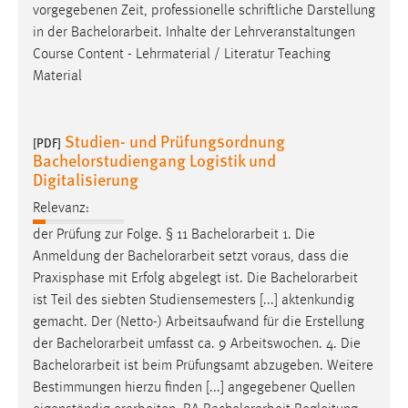
7. Bachelor-Abschluss 7.1
Bachelorarbeit
Bachelor Thesis
Anbieter:
Zuordnung zum Curriculum Classification Modul-ID
Google Ireland Limited
Module ID Art des [...] adäquaten Ergebnisses in der
Zweck:
vorgegebenen Zeit, professionelle schriftliche Darstellung
Conversion-Tracking
in der
Bachelorarbeit
. Inhalte der Lehrveranstaltungen
Course Content - Lehrmaterial / Literatur Teaching
Cookie Laufzeit:
Material
3 Monate
Facebook Pixel
Studien- und Prüfungsordnung
[PDF]
Bachelorstudiengang Logistik und
Name:
Digitalisierung
_fbp
Relevanz:
Anbieter:
der Prüfung zur Folge. § 11
Bachelorarbeit
1. Die
Facebook
Anmeldung der
Bachelorarbeit
setzt voraus, dass die
Zweck:
Praxisphase mit Erfolg abgelegt ist. Die
Bachelorarbeit
Conversion-Tracking
ist Teil des siebten Studiensemesters [...] aktenkundig
gemacht. Der (Netto-) Arbeitsaufwand für die Erstellung
Cookie Laufzeit: