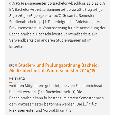
Praxissemester 71 7.
Bachelorarbeit
BA
Bachelorarbeit
73
3 Vorbemerkungen Preliminary Notes Hinweis: Bitte
beachten [...] Thermodynamik 4 5 Praxisphase 20 0 0 20
9% PS Praxissemester 20 Bachelor-Abschluss 12 0 12 6%
BA
Bachelor-Arbeit
12 Summe: 26 29 22 28 28 29 26 32
8 30 26 30 16 32 152 210 100% Gesamt7. Semester
Studienabschnitt [...] f: Die erfolgreiche Ableistung des
Praxissemesters ist Voraussetzung für die Anmeldung der
Bachelorarbeit
. Hochschulweite Verwendbarkeit: Die
Verwendbarkeit in anderen Studiengängen ist im
Einzelfall
Studien- und Prüfungsordnung Bachelor
[PDF]
Medizintechnik ab Wintersemester 2014/15
Relevanz:
weiteren Mitgliedern gebildet, die vom Fachbereichsrat
bestellt werden. § 10
Bachelorarbeit
(1) Die