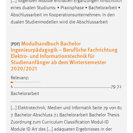
Name:
.................................................................................. 79 7.1
_pk_ref, _pk_cvar, _pk_id, _pk_ses
Bachelorarbeit
............................................................................................
Zweck:
[...] folgenden Module enthalten Ergänzungen hinsichtlich
Zugriffsstatistik
eines dualen Studiums: • Praxisphase •
Bachelorarbeit
•
Cookie Laufzeit:
Abschlussarbeit im Kooperationsunternehmen: In den
Max. 13 Monate
dualen Studienmodellen wird die Abschlussarbeit
Modulhandbuch Bachelor
MARKETING
[PDF]
Ingenieurpädagogik – Berufliche Fachrichtung
Marketing Cookies werden von Drittanbietern
Elektro- und Informationstechnik für
verwendet, um personalisierte Werbung anzuzeigen.
Studienanfänger ab dem Wintersemester
2020/2021
Sie tun dies, indem sie Besucher über Websites
hinweg verfolgen.
Relevanz:
s ..................................................................................79 7.1
Google Ads
Bachelorarbeit
Name:
............................................................................................
_gcl_au
[...] Elektrotechnik, Medien und Informatik Seite 79 von 81