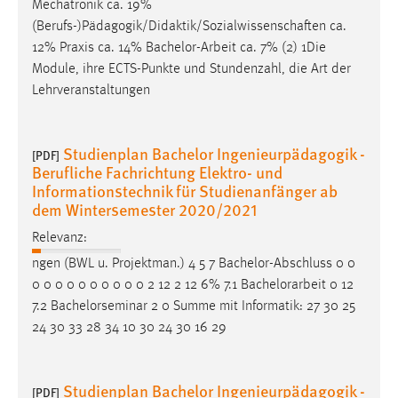
Bearbeitungszeit der
Bachelorarbeit
beträgt fünf Monate.
(3) 1Die
Bachelorarbeit
ist in deutscher Sprache
abzufassen. 2Sie darf mit Genehmigung der [...]
Mechatronik ca. 19%
(Berufs-)Pädagogik/Didaktik/Sozialwissenschaften ca.
12% Praxis ca. 14%
Bachelor-Arbeit
ca. 7% (2) 1Die
Module, ihre ECTS-Punkte und Stundenzahl, die Art der
Lehrveranstaltungen
Studienplan Bachelor Ingenieurpädagogik -
[PDF]
Berufliche Fachrichtung Elektro- und
Informationstechnik für Studienanfänger ab
dem Wintersemester 2020/2021
Relevanz:
ngen (BWL u. Projektman.) 4 5 7 Bachelor-Abschluss 0 0
0 0 0 0 0 0 0 0 0 0 2 12 2 12 6% 7.1
Bachelorarbeit
0 12
7.2 Bachelorseminar 2 0 Summe mit Informatik: 27 30 25
24 30 33 28 34 10 30 24 30 16 29