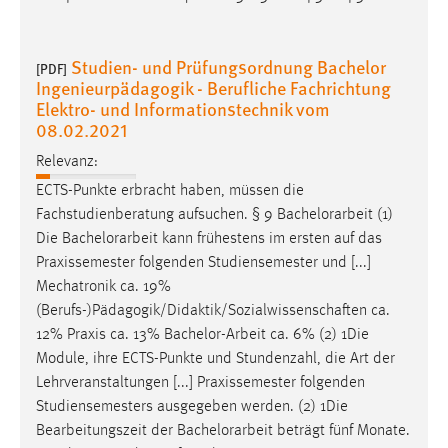
2.1 Start im S [...] 25 0 25 12% 4 Bachelor-Abschluss 0 0 0
0 0 0 0 0 0 0 0 0 2 15 2 15 7% 4.1
Bachelor-Arbeit
12 0 12
6% 4.2 Bachelor-Kolloquium 2 3 2 3 1% 24 30 24 30
Studien- und Prüfungsordnung Bachelor
[PDF]
Ingenieurpädagogik - Berufliche Fachrichtung
Elektro- und Informationstechnik vom
08.02.2021
Relevanz:
ECTS-Punkte erbracht haben, müssen die
Fachstudienberatung aufsuchen. § 9
Bachelorarbeit
(1)
Die
Bachelorarbeit
kann frühestens im ersten auf das
Praxissemester folgenden Studiensemester und [...]
Mechatronik ca. 19%
(Berufs-)Pädagogik/Didaktik/Sozialwissenschaften ca.
12% Praxis ca. 13%
Bachelor-Arbeit
ca. 6% (2) 1Die
Module, ihre ECTS-Punkte und Stundenzahl, die Art der