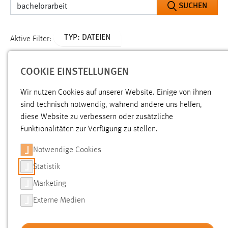
Alter
SUCHEN
COOKIE EINSTELLUNGEN
TYP: DATEIEN
Aktive Filter:
Wir nutzen Cookies auf unserer Website. Einige von ihnen
ALLE FILTER ENTFERNEN
sind technisch notwendig, während andere uns helfen,
diese Website zu verbessern oder zusätzliche
Gesucht nach "bachelorarbeit".
Es wurden 492 Ergebnisse
Funktionalitäten zur Verfügung zu stellen.
gefunden.
Zeige Ergebnisse 151 bis 175 von 492.
Notwendige Cookies
Statistik
Ergebnisse pro Seite:
Marketing
SORTIEREN NACH
Externe Medien