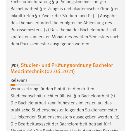
Bachelorarbeit
kann frühestens im ersten Semester nach
dem Praxissemester begonnen werden. Die [...] t § 7
Praxissemester und Vorpraktikum § 8
Fachstudienberatung § 9 Prüfungskommission §10
Bachelorarbeit
§ 11 Zeugnis und akademischer Grad § 12
Inkrafttreten § 1 Zweck der Studien- und Pr [...] Ausgabe
des Themas erfordert die erfolgreiche Ableistung des
Praxissemesters. (2) Das Thema der
Bachelorarbeit
soll
spätestens im ersten Monat des zweiten Semesters nach
dem Praxissemester ausgegeben werden
Studien- und Prüfungsordnung Bachelor
[PDF]
Medzintechnik (02.06.2021)
Relevanz:
Voraussetzung für den Eintritt in den dritten
Studienabschnitt nicht erfüllt ist. § 9
Bachelorarbeit
(1)
Die
Bachelorarbeit
kann frühestens im ersten auf das