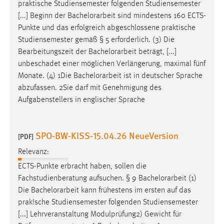
praktische Studiensemester folgenden Studiensemester
[...] Beginn der
Bachelorarbeit
sind mindestens 160 ECTS-
Cookie Laufzeit:
Punkte und das erfolgreich abgeschlossene praktische
Max. 13 Monate
Studiensemester gemäß § 5 erforderlich. (3) Die
Bearbeitungszeit der
Bachelorarbeit
beträgt, [...]
unbeschadet einer möglichen Verlängerung, maximal fünf
MARKETING
Monate. (4) 1Die
Bachelorarbeit
ist in deutscher Sprache
Marketing Cookies werden von Drittanbietern
abzufassen. 2Sie darf mit Genehmigung des
verwendet, um personalisierte Werbung anzuzeigen.
Aufgabenstellers in englischer Sprache
Sie tun dies, indem sie Besucher über Websites
hinweg verfolgen.
SPO-BW-KISS-15.04.26 NeueVersion
[PDF]
Google Ads
Relevanz:
Name:
ECTS-Punkte erbracht haben, sollen die
_gcl_au
Fachstudienberatung aufsuchen. § 9
Bachelorarbeit
(1)
Die
Bachelorarbeit
kann frühestens im ersten auf das
Anbieter:
prak!sche Studiensemester folgenden Studiensemester
Google Ireland Limited
[...] Lehrveranstaltung Modulprüfung2) Gewicht für
Zweck: