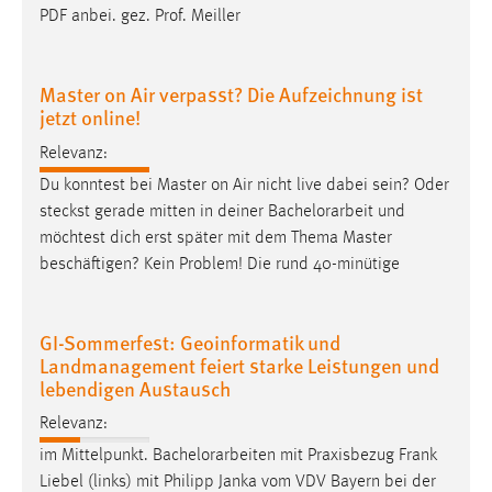
30 Tage
PDF anbei. gez. Prof. Meiller
Chat
Master on Air verpasst? Die Aufzeichnung ist
jetzt online!
Name:
MibewSessionID, MIBEW_UserID, mibew_locale, mibew-
Relevanz:
chat-frame-style-5e9dbeb1811c0446
Du konntest bei Master on Air nicht live dabei sein? Oder
Zweck:
steckst gerade mitten in deiner
Bachelorarbeit
und
Wird benötigt um die Chatfunktion nutzen zu können.
möchtest dich erst später mit dem Thema Master
beschäftigen? Kein Problem! Die rund 40-minütige
Cookie Laufzeit:
MibewSessionID, mibew-chat-frame-style-
5e9dbeb1811c0446 = Sitzungslaufzeit, mibew_locale = 3
GI-Sommerfest: Geoinformatik und
Jahre, MIBEW_UserID = 1 Jahr
Landmanagement feiert starke Leistungen und
lebendigen Austausch
Login
Relevanz:
Name:
im Mittelpunkt.
Bachelorarbeiten
mit Praxisbezug Frank
fe_user, be_user, be_lastLoginProvider
Liebel (links) mit Philipp Janka vom VDV Bayern bei der