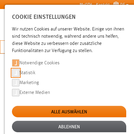
Zum Hauptinhalt springen
MyOTH
Kontakt
DE
COOKIE EINSTELLUNGEN
SUCHE
Wir nutzen Cookies auf unserer Website. Einige von ihnen
sind technisch notwendig, während andere uns helfen,
diese Website zu verbessern oder zusätzliche
JETZT BEWERBEN
Funktionalitäten zur Verfügung zu stellen.
Notwendige Cookies
SUCHE
Statistik
Marketing
FILTER
Externe Medien
Typ
ALLE AUSWÄHLEN
Erstellungsdatum
ABLEHNEN