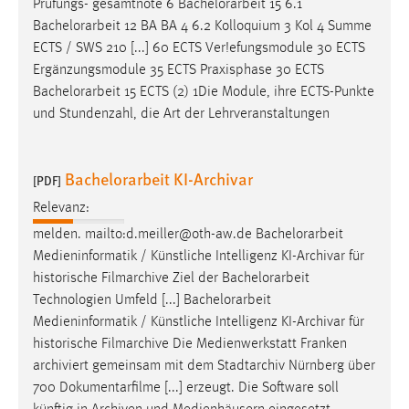
Prüfungs- gesamtnote 6
Bachelorarbeit
15 6.1
Conversion-Tracking
Bachelorarbeit
12 BA BA 4 6.2 Kolloquium 3 Kol 4 Summe
ECTS / SWS 210 [...] 60 ECTS Ver!efungsmodule 30 ECTS
Cookie Laufzeit:
Ergänzungsmodule 35 ECTS Praxisphase 30 ECTS
3 Monate
Bachelorarbeit
15 ECTS (2) 1Die Module, ihre ECTS-Punkte
und Stundenzahl, die Art der Lehrveranstaltungen
Facebook Pixel
Name:
Bachelorarbeit KI-Archivar
[PDF]
_fbp
Relevanz:
Anbieter:
melden. mailto:d.meiller@oth-aw.de
Bachelorarbeit
Facebook
Medieninformatik / Künstliche Intelligenz KI-Archivar für
Zweck:
historische Filmarchive Ziel der
Bachelorarbeit
Conversion-Tracking
Technologien Umfeld [...]
Bachelorarbeit
Medieninformatik / Künstliche Intelligenz KI-Archivar für
Cookie Laufzeit:
3 Monate
historische Filmarchive Die Medienwerkstatt Franken
archiviert gemeinsam mit dem Stadtarchiv Nürnberg über
700 Dokumentarfilme [...] erzeugt. Die Software soll