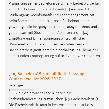
Prämierung seiner
Bachelorarbeit
. Frank Liebel wurde für
Zweck:
Dieser Cookie ist notwendig um sich an der Website
seine
Bachelorarbeit
zur Deformati [...] Austausch Der
einloggen zu können.
Studiengang Geoinformatik und Landmanagement hat
beim Sommerfest herausragende
Bachelorarbeiten
Cookie Laufzeit:
gewürdigt, die Jahrgangsbeste 2025 ausgezeichnet und
24 Stunden
gemeinsam mit Studierenden, Absolvierenden [...]
Ermittlung und Dimensionierung wirtschaftlicher
Wärmenetze mithilfe amtlicher Geodaten. Seine
STATISTIK
Bachelorarbeit
greift damit ein hochaktuelles Thema der
Statistik Cookies erfassen Informationen anonym.
kommunalen Wärmeplanung auf und zeigt, wie Geodaten
Diese Informationen helfen uns zu verstehen, wie
unsere Besucher unsere Website nutzen.
Bachelor MB konsolidierte Fassung
[PDF]
Wintersemester 2026 2027
Matomo
Relevanz:
Name:
ECTS-Punkte erbracht haben, haben die
_pk_ref, _pk_cvar, _pk_id, _pk_ses
Fachstudienberatung aufzusuchen. § 9
Bachelorarbeit
(1)
Zweck:
Die
Bachelorarbeit
kann frühestens im ersten auf das
Zugriffsstatistik