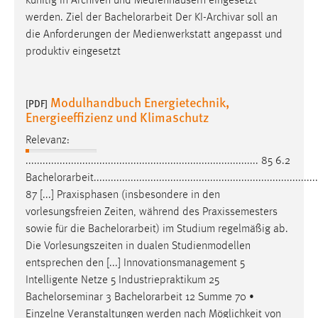
künftig in Archiven und Medienhäusern eingesetzt
EXTERNE MEDIEN
werden. Ziel der
Bachelorarbeit
Der KI-Archivar soll an
Um Inhalte von Videoplattformen und Social Media
die Anforderungen der Medienwerkstatt angepasst und
Plattformen anzeigen zu können, werden von diesen
produktiv eingesetzt
externen Medien Cookies gesetzt.
YouTube
Modulhandbuch Energietechnik,
[PDF]
Energieeffizienz und Klimaschutz
Vimeo
Relevanz:
.................................................................................. 85 6.2
Bachelorarbeit
...............................................................................
87 [...] Praxisphasen (insbesondere in den
vorlesungsfreien Zeiten, während des Praxissemesters
sowie für die
Bachelorarbeit
) im Studium regelmäßig ab.
Die Vorlesungszeiten in dualen Studienmodellen
entsprechen den [...] Innovationsmanagement 5
Intelligente Netze 5 Industriepraktikum 25
Bachelorseminar 3
Bachelorarbeit
12 Summe 70 •
Einzelne Veranstaltungen werden nach Möglichkeit von