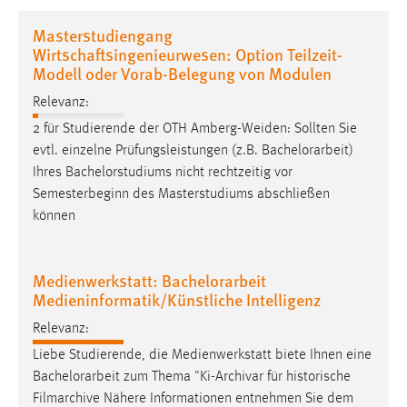
1 Jahr
Masterstudiengang
Wirtschaftsingenieurwesen: Option Teilzeit-
Performance
Modell oder Vorab-Belegung von Modulen
Relevanz:
Name:
staticfilecache
2 für Studierende der OTH Amberg-Weiden: Sollten Sie
evtl. einzelne Prüfungsleistungen (z.B.
Bachelorarbeit
)
Zweck:
Ihres Bachelorstudiums nicht rechtzeitig vor
Für performante Seitenauslieferung wird in diesem Cookie
Semesterbeginn des Masterstudiums abschließen
gespeichert, ob man eingeloggt ist.
können
Sprachpräferenz
Medienwerkstatt: Bachelorarbeit
Name:
Medieninformatik/Künstliche Intelligenz
site-language-preference
Relevanz:
Zweck:
Liebe Studierende, die Medienwerkstatt biete Ihnen eine
Das Cookie speichert die gewählte Sprache der Website.
Bachelorarbeit
zum Thema "Ki-Archivar für historische
Cookie Laufzeit:
Filmarchive Nähere Informationen entnehmen Sie dem