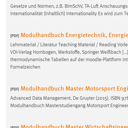
Anbieter:
Gesetze und Normen, z.B. BImSchV, TA-Luft Anschauungsm
Google Ireland Limited
Internationalität (Inhaltlich) Internationality Es wird zum 
Zweck:
Conversion-Tracking
Cookie Laufzeit:
3 Monate
Modulhandbuch Energietechnik, Energie
[PDF]
Facebook Pixel
Lehrmaterial / Literatur Teaching Material / Reading Vorle
VDI-Verlag Hornbogen, Werkstoffe, Springer Weißbach [...
Name:
_fbp
thermodynamische Tabellen auf der
moodle
-Plattform In
Anbieter:
Facebook
Formelzeichen
Zweck:
Conversion-Tracking
Modulhandbuch Master Motorsport Engi
Cookie Laufzeit:
3 Monate
[PDF]
Advanced Data Management, De Gruyter (2015). ISBN 978
Modulhandbuch Masterstudiengang Motorsport Engineeri
EXTERNE MEDIEN
Um Inhalte von Videoplattformen und Social Media
Modulhandbuch Master Wirtschaftsingen
Plattformen anzeigen zu können, werden von diesen
[PDF]