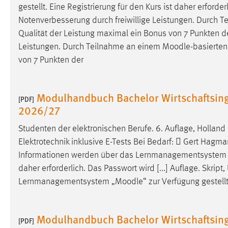
gestellt. Eine Registrierung für den Kurs ist daher erforder
Cookie Laufzeit:
MibewSessionID, mibew-chat-frame-
Notenverbesserung durch freiwillige Leistungen. Durch 
style-5e9dbeb1811c0446 =
Qualität der Leistung maximal ein Bonus von 7 Punkten der
Sitzungslaufzeit, mibew_locale = 3
Jahre, MIBEW_UserID = 1 Jahr
Leistungen. Durch Teilnahme an einem
Moodle
-basierte
von 7 Punkten der
Login
Name:
Modulhandbuch Bachelor Wirtschaftsin
fe_user, be_user, be_lastLoginProvider
[PDF]
2026/27
Zweck:
Dieser Cookie ist notwendig um sich an
der Website einloggen zu können.
Studenten der elektronischen Berufe. 6. Auflage, Holland
Elektrotechnik inklusive E-Tests Bei Bedarf:  Gert Hagm
Cookie Laufzeit:
24 Stunden
Informationen werden über das Lernmanagementsystem 
daher erforderlich. Das Passwort wird [...] Auflage. Skr
Lernmanagementsystem „
Moodle
“ zur Verfügung gestell
STATISTIK
Statistik Cookies erfassen Informationen anonym.
Diese Informationen helfen uns zu verstehen, wie
Modulhandbuch Bachelor Wirtschaftsin
[PDF]
unsere Besucher unsere Website nutzen.