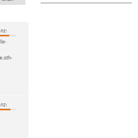
nz:
le
-
e
.oth-
nz: