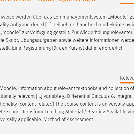
rhinweise werden über das Lernmanagementsystem „
Moodle
“ z
ionality Aufgrund der Gl [...] Teilnehmerhandbuch und Skript sowi
„
moodle
“ zur Verfügung gestellt. Zur Wiederholung relevanter
 sowie Skript, Übungsaufgaben sowie weitere Informationen werd
tellt. Eine Registrierung für den Kurs ist daher erforderlich.
Releva
Moodle
. Information about relevant textbooks and collection o
ionally relevant [...] variable 5. Differential Calculus 6. Integra
tionality (content-related) The course content is universally app
rete Fourier Transform Teaching Material / Reading Available vi
universally applicable. Method of Assessment