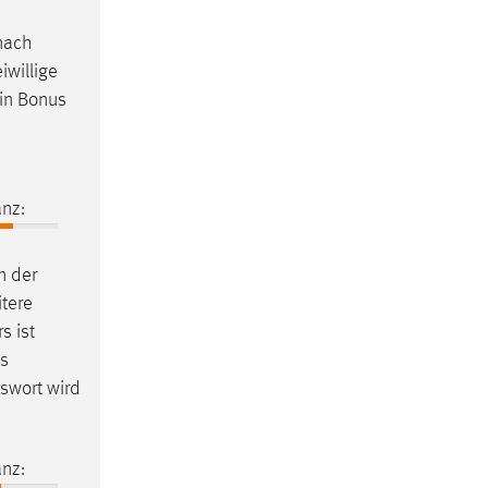
nach
iwillige
ein Bonus
nz:
n der
itere
s ist
as
sswort wird
nz: