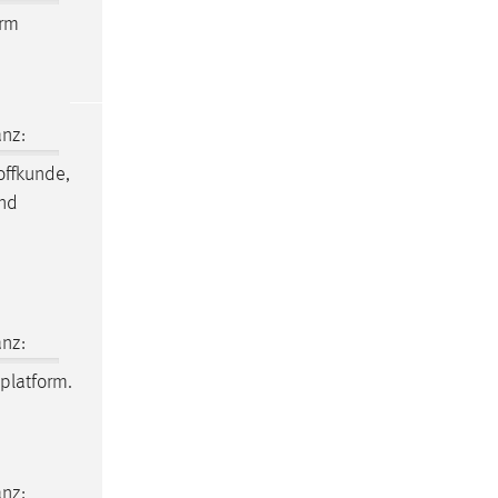
orm
nz:
offkunde,
und
nz:
platform.
nz: