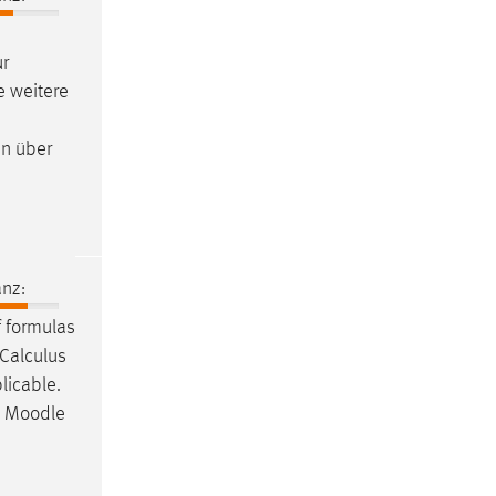
ur
e weitere
en über
nz:
f formulas
l Calculus
licable.
a
Moodle