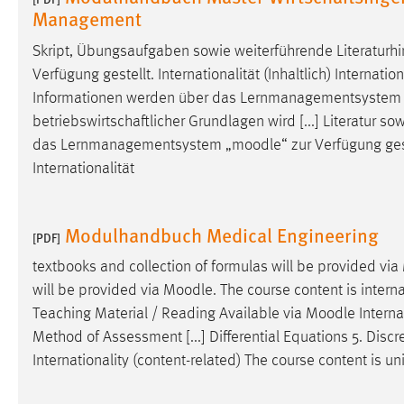
Management
externen Medien Cookies gesetzt.
Skript, Übungsaufgaben sowie weiterführende Literatu
YouTube
Verfügung gestellt. Internationalität (Inhaltlich) Internat
Informationen werden über das Lernmanagementsystem 
Vimeo
betriebswirtschaftlicher Grundlagen wird [...] Literatur
das Lernmanagementsystem „
moodle
“ zur Verfügung ges
Internationalität
Modulhandbuch Medical Engineering
[PDF]
textbooks and collection of formulas will be provided via
will be provided via
Moodle
. The course content is internat
Teaching Material / Reading Available via
Moodle
Interna
Method of Assessment [...] Differential Equations 5. Disc
Internationality (content-related) The course content is 