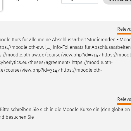
Releva
odle
-Kurs für alle meine Abschlussarbeit-Studierenden ▪
Mood
tps://
moodle
.oth-aw. [...] Info-Foliensatz für Abschlussarbeiten
://
moodle
.oth-aw.de/course/view.php?id=3147 https://
moodl
cyberlytics.eu/theses/agreement/ https://
moodle
.oth-
de/course/view.php?id=3147 https://
moodle
.oth-
Releva
itte schreiben Sie sich in die
Moodle
-Kurse ein (den globalen
und besuchen Sie