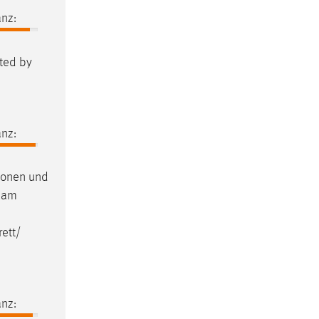
nz:
lted by
nz:
tionen und
r am
ett/
nz: