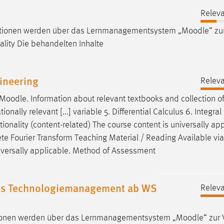
Releva
rmationen werden über das Lernmanagementsystem „
Moodle
“ zu
onality Die behandelten Inhalte
ineering
Releva
Moodle
. Information about relevant textbooks and collection o
ionally relevant [...] variable 5. Differential Calculus 6. Integra
tionality (content-related) The course content is universally app
rete Fourier Transform Teaching Material / Reading Available vi
universally applicable. Method of Assessment
les Technologiemanagement ab WS
Releva
ationen werden über das Lernmanagementsystem „
Moodle
“ zur