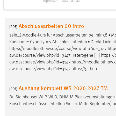
Impressum
|
Datenschutz
NOTWENDIGE COOKIES
Notwendige Cookies ermöglichen grundlegende
Funktionen und sind für die einwandfreie Funktion der
Abschlussarbeiten 00 Intro
Website erforderlich.
[PDF]
sein…)
Moodle
-Kurs für Abschlussarbeiten bei mir 38 ▪
Mo
Einverständnis
Kursname: CyberLytics-Abschlussarbeiten ▪ Direkt-Link: ht
https://
moodle
.oth-aw.de/course/view.php?id=3147 https
Name:
cookie_consent
aw.de/course/view.php?id=3147 Heterogene [...] https://
Zweck:
Dieser Cookie speichert die
aw.de/course/view.php?id=3147 https://
moodle
.oth-aw.
ausgewählten Einverständnis-Optionen
aw.de/course/view.php?id=3147 https://github
des Benutzers
Cookie Laufzeit:
1 Jahr
Aushang komplett WS 2026 2027 TM
[PDF]
Performance
Dr. Steinhauser WI-P, WI-D, DHM-M Blockveranstaltungen B
Einschreibeschlüssel erhalten Sie ca. Mitte September) 
Name:
staticfilecache
Zweck:
Für performante Seitenauslieferung wird