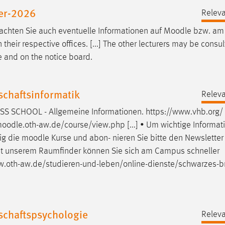
er-2026
Releva
eachten Sie auch eventuelle Informationen auf
Moodle
bzw. am
their respective offices. [...] The other lecturers may be consu
e
and on the notice board.
chaftsinformatik
Releva
S SCHOOL - Allgemeine Informationen. https://www.vhb.org/
oodle
.oth-aw.de/course/view.php [...] • Um wichtige Informa
ig die
moodle
Kurse und abon- nieren Sie bitte den Newslette
 • Mit unserem Raumfinder können Sie sich am Campus schneller
w.oth-aw.de/studieren-und-leben/online-dienste/schwarzes-br
schaftspsychologie
Releva