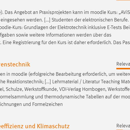
e). Das Angebot an Praxisprojekten kann im
moodle
Kurs: „AViS
eingesehen werden. [...] Studenten der elektronischen Berufe. 
oodle
-Kurs: Grundlagen der Elektrotechnik inklusive E-Tests Bei
aufgaben sowie weitere Informationen werden über das
t. Eine Registrierung für den Kurs ist daher erforderlich. Das Pa
enstechnik
Releva
gen in
moodle
(erfolgreiche Bearbeitung erforderlich, um weiter
e Reaktionstechnik; [...] Lehrmaterial / Literatur Teaching Mate
el, Schulze, Werkstoffkunde, VDI-Verlag Hornbogen, Werkstoffe
pt, Formelsammlung und thermodynamische Tabellen auf der
moo
Bezeichnungen und Formelzeichen
effizienz und Klimaschutz
Releva