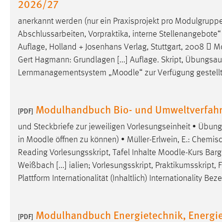
2026/27
Matomo
anerkannt werden (nur ein Praxisprojekt pro Modulgrupp
Abschlussarbeiten, Vorpraktika, interne Stellenangebote“ 
Name:
_pk_ref, _pk_cvar, _pk_id, _pk_ses
Auflage, Holland + Josenhans Verlag, Stuttgart, 2008 
M
Zweck:
Gert Hagmann: Grundlagen [...] Auflage. Skript, Übungs
Zugriffsstatistik
Lernmanagementsystem „
Moodle
“ zur Verfügung gestell
Cookie Laufzeit:
Max. 13 Monate
Modulhandbuch Bio- und Umweltverfahr
[PDF]
MARKETING
und Steckbriefe zur jeweiligen Vorlesungseinheit • Übun
Marketing Cookies werden von Drittanbietern
in
Moodle
öffnen zu können) • Müller-Erlwein, E.: Chemisch
verwendet, um personalisierte Werbung anzuzeigen.
Reading Vorlesungsskript, Tafel Inhalte
Moodle
-Kurs Barg
Sie tun dies, indem sie Besucher über Websites
Weißbach [...] ialien; Vorlesungsskript, Praktikumsskri
hinweg verfolgen.
Plattform Internationalität (Inhaltlich) Internationality 
Google Ads
Modulhandbuch Energietechnik, Energie
Name:
_gcl_au
[PDF]