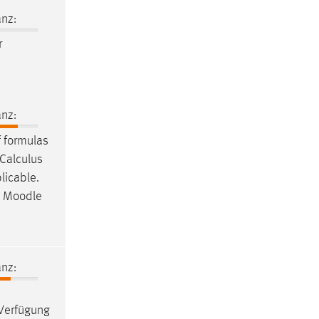
nz:
r
nz:
f formulas
l Calculus
licable.
a
Moodle
nz:
 Verfügung