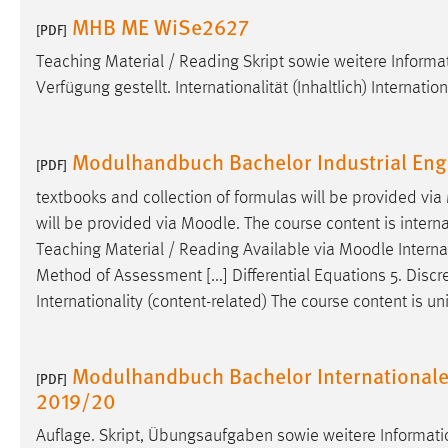
in diesem Cookie gespeichert, ob man
MHB ME WiSe2627
[PDF]
eingeloggt ist.
Teaching Material / Reading Skript sowie weitere Info
Verfügung gestellt. Internationalität (Inhaltlich) Internati
Sprachpräferenz
Name:
site-language-preference
Modulhandbuch Bachelor Industrial Eng
[PDF]
Zweck:
Das Cookie speichert die gewählte
Sprache der Website.
textbooks and collection of formulas will be provided via
will be provided via
Moodle
. The course content is internat
Cookie Laufzeit:
30 Tage
Teaching Material / Reading Available via
Moodle
Interna
Method of Assessment [...] Differential Equations 5. Disc
Chat
Internationality (content-related) The course content is 
Name:
MibewSessionID, MIBEW_UserID,
mibew_locale, mibew-chat-frame-style-
Modulhandbuch Bachelor Internationa
5e9dbeb1811c0446
[PDF]
2019/20
Zweck:
Wird benötigt um die Chatfunktion
nutzen zu können.
Auflage. Skript, Übungsaufgaben sowie weitere Inform