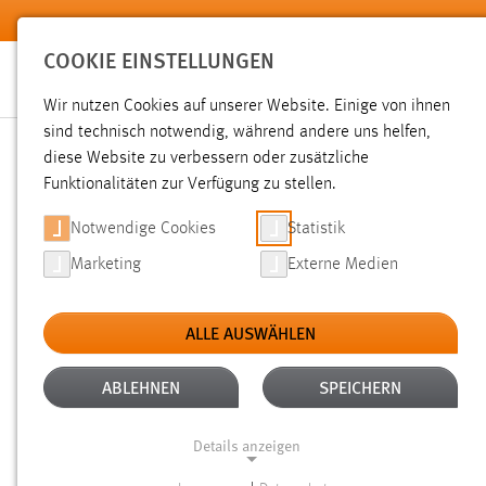
Zum Hauptinhalt springen
COOKIE EINSTELLUNGEN
Wir nutzen Cookies auf unserer Website. Einige von ihnen
sind technisch notwendig, während andere uns helfen,
diese Website zu verbessern oder zusätzliche
SUCHE
Funktionalitäten zur Verfügung zu stellen.
Notwendige Cookies
Statistik
Marketing
Externe Medien
ALLE AUSWÄHLEN
TYP: DATEIEN
ALTER: 1 WOCHE BIS 1 
Aktive Filter:
ABLEHNEN
SPEICHERN
Gesucht nach "moodle".
Es wurden 35 Ergebnisse gefunde
Details anzeigen