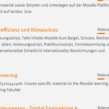
aterial sowie Skripten und Unterlagen auf der
Moodle
-Plattf
Teil auf landes- bzw
effizienz und Klimaschutz
Releva
sungsskript, Tafel Inhalte
Moodle
-Kurs Bargel, Schulze, Werkst
] ialien; Vorlesungsskript, Praktikumsskript, Formelsammlung 
ternationalität (Inhaltlich) Internationality Bezeichnungen und
neering
Releva
3110441406. Course-specific material on the
Moodle
learning 
ng Fakultät
ieurwesen - Digital Engineering &
Releva