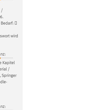
 /
6.
 Bedarf: 
sswort wird
nz:
e Kapitel
rial /
, Springer
dle
-
nz: