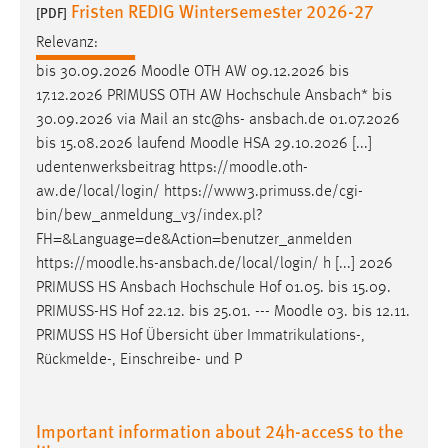
Fristen REDIG Wintersemester 2026-27
30 Tage
[PDF]
Relevanz:
Chat
bis 30.09.2026
Moodle
OTH AW 09.12.2026 bis
17.12.2026 PRIMUSS OTH AW Hochschule Ansbach* bis
Name:
30.09.2026 via Mail an stc@hs- ansbach.de 01.07.2026
MibewSessionID, MIBEW_UserID, mibew_locale, mibew-
bis 15.08.2026 laufend
Moodle
HSA 29.10.2026 [...]
chat-frame-style-5e9dbeb1811c0446
udentenwerksbeitrag https://
moodle
.oth-
Zweck:
aw.de/local/login/ https://www3.primuss.de/cgi-
Wird benötigt um die Chatfunktion nutzen zu können.
bin/bew_anmeldung_v3/index.pl?
FH=&Language=de&Action=benutzer_anmelden
Cookie Laufzeit:
https://
moodle
.hs-ansbach.de/local/login/ h [...] 2026
MibewSessionID, mibew-chat-frame-style-
5e9dbeb1811c0446 = Sitzungslaufzeit, mibew_locale = 3
PRIMUSS HS Ansbach Hochschule Hof 01.05. bis 15.09.
Jahre, MIBEW_UserID = 1 Jahr
PRIMUSS-HS Hof 22.12. bis 25.01. ---
Moodle
03. bis 12.11.
PRIMUSS HS Hof Übersicht über Immatrikulations-,
Rückmelde-, Einschreibe- und P
Login
Name:
Important information about 24h-access to the
fe_user, be_user, be_lastLoginProvider