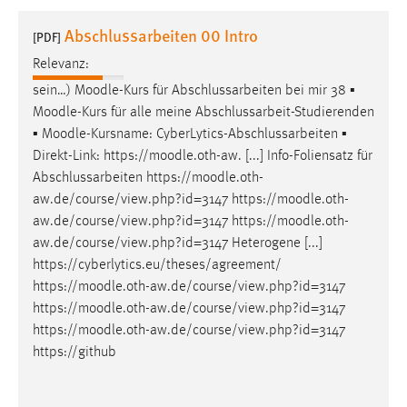
1 Jahr
Abschlussarbeiten 00 Intro
[PDF]
Relevanz:
Performance
sein…)
Moodle
-Kurs für Abschlussarbeiten bei mir 38 ▪
Name:
Moodle
-Kurs für alle meine Abschlussarbeit-Studierenden
staticfilecache
▪
Moodle
-Kursname: CyberLytics-Abschlussarbeiten ▪
Direkt-Link: https://
moodle
.oth-aw. [...] Info-Foliensatz für
Zweck:
Abschlussarbeiten https://
moodle
.oth-
Für performante Seitenauslieferung wird in diesem Cookie
gespeichert, ob man eingeloggt ist.
aw.de/course/view.php?id=3147 https://
moodle
.oth-
aw.de/course/view.php?id=3147 https://
moodle
.oth-
aw.de/course/view.php?id=3147 Heterogene [...]
Sprachpräferenz
https://cyberlytics.eu/theses/agreement/
Name:
https://
moodle
.oth-aw.de/course/view.php?id=3147
site-language-preference
https://
moodle
.oth-aw.de/course/view.php?id=3147
https://
moodle
.oth-aw.de/course/view.php?id=3147
Zweck:
https://github
Das Cookie speichert die gewählte Sprache der Website.
Cookie Laufzeit: