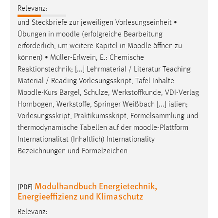
Relevanz:
Cookie Laufzeit:
und Steckbriefe zur jeweiligen Vorlesungseinheit •
Max. 13 Monate
Übungen in
moodle
(erfolgreiche Bearbeitung
erforderlich, um weitere Kapitel in
Moodle
öffnen zu
können) • Müller-Erlwein, E.: Chemische
MARKETING
Reaktionstechnik; [...] Lehrmaterial / Literatur Teaching
Material / Reading Vorlesungsskript, Tafel Inhalte
Marketing Cookies werden von Drittanbietern
Moodle
-Kurs Bargel, Schulze, Werkstoffkunde, VDI-Verlag
verwendet, um personalisierte Werbung anzuzeigen.
Hornbogen, Werkstoffe, Springer Weißbach [...] ialien;
Sie tun dies, indem sie Besucher über Websites
Vorlesungsskript, Praktikumsskript, Formelsammlung und
hinweg verfolgen.
thermodynamische Tabellen auf der
moodle
-Plattform
Google Ads
Internationalität (Inhaltlich) Internationality
Bezeichnungen und Formelzeichen
Name:
_gcl_au
Modulhandbuch Energietechnik,
[PDF]
Anbieter:
Energieeffizienz und Klimaschutz
Google Ireland Limited
Relevanz:
Zweck: