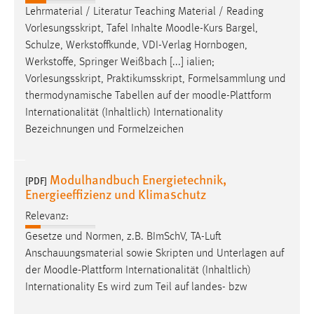
Lehrmaterial / Literatur Teaching Material / Reading
Conversion-Tracking
Vorlesungsskript, Tafel Inhalte
Moodle
-Kurs Bargel,
Cookie Laufzeit:
Schulze, Werkstoffkunde, VDI-Verlag Hornbogen,
3 Monate
Werkstoffe, Springer Weißbach [...] ialien;
Vorlesungsskript, Praktikumsskript, Formelsammlung und
Facebook Pixel
thermodynamische Tabellen auf der
moodle
-Plattform
Internationalität (Inhaltlich) Internationality
Name:
Bezeichnungen und Formelzeichen
_fbp
Anbieter:
Modulhandbuch Energietechnik,
[PDF]
Facebook
Energieeffizienz und Klimaschutz
Zweck:
Relevanz:
Conversion-Tracking
Gesetze und Normen, z.B. BImSchV, TA-Luft
Cookie Laufzeit:
Anschauungsmaterial sowie Skripten und Unterlagen auf
3 Monate
der
Moodle
-Plattform Internationalität (Inhaltlich)
Internationality Es wird zum Teil auf landes- bzw