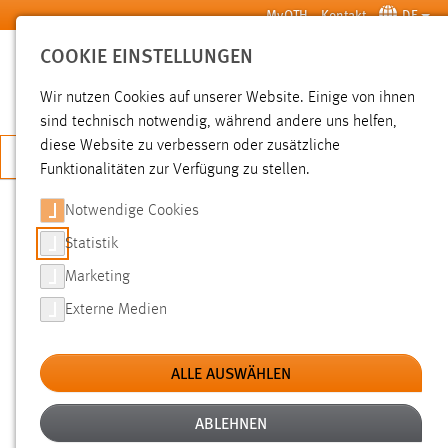
Zum Hauptinhalt springen
MyOTH
Kontakt
DE
COOKIE EINSTELLUNGEN
SUCHE
Wir nutzen Cookies auf unserer Website. Einige von ihnen
sind technisch notwendig, während andere uns helfen,
diese Website zu verbessern oder zusätzliche
JETZT BEWERBEN
Funktionalitäten zur Verfügung zu stellen.
Notwendige Cookies
SUCHE
Statistik
Marketing
FILTER
Externe Medien
Typ
ALLE AUSWÄHLEN
Erstellungsdatum
ABLEHNEN