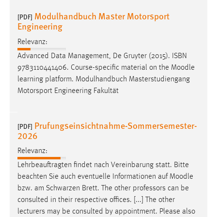
EXTERNE MEDIEN
Modulhandbuch Master Motorsport
[PDF]
Um Inhalte von Videoplattformen und Social Media
Engineering
Plattformen anzeigen zu können, werden von diesen
Relevanz:
externen Medien Cookies gesetzt.
Advanced Data Management, De Gruyter (2015). ISBN
YouTube
9783110441406. Course-specific material on the
Moodle
learning platform. Modulhandbuch Masterstudiengang
Motorsport Engineering Fakultät
Vimeo
Prufungseinsichtnahme-Sommersemester-
[PDF]
2026
Relevanz:
Lehrbeauftragten findet nach Vereinbarung statt. Bitte
beachten Sie auch eventuelle Informationen auf
Moodle
bzw. am Schwarzen Brett. The other professors can be
consulted in their respective offices. [...] The other
lecturers may be consulted by appointment. Please also