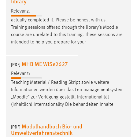
library
Zweck:
Relevanz:
Dieser Cookie ist notwendig um sich an der Website
einloggen zu können.
actually completed it. Please be honest with us. -
Training sessions offered through the library’s
Moodle
Cookie Laufzeit:
course are unrelated to this training. These sessions are
24 Stunden
intended to help you prepare for your
STATISTIK
MHB ME WiSe2627
[PDF]
Statistik Cookies erfassen Informationen anonym.
Relevanz:
Diese Informationen helfen uns zu verstehen, wie
Teaching Material / Reading Skript sowie weitere
unsere Besucher unsere Website nutzen.
Informationen werden über das Lernmanagementsystem
„
Moodle
“ zur Verfügung gestellt. Internationalität
Matomo
(Inhaltlich) Internationality Die behandelten Inhalte
Name:
_pk_ref, _pk_cvar, _pk_id, _pk_ses
Modulhandbuch Bio- und
[PDF]
Zweck:
Umweltverfahrenstechnik
Zugriffsstatistik