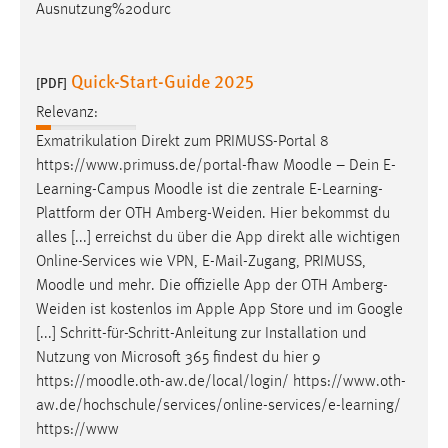
EXTERNE MEDIEN
Ausnutzung%20durc
Um Inhalte von Videoplattformen und Social Media
Plattformen anzeigen zu können, werden von diesen
Quick-Start-Guide 2025
[PDF]
externen Medien Cookies gesetzt.
Relevanz:
YouTube
Exmatrikulation Direkt zum PRIMUSS-Portal 8
https://www.primuss.de/portal-fhaw
Moodle
– Dein E-
Learning-Campus
Moodle
ist die zentrale E-Learning-
Vimeo
Plattform der OTH Amberg-Weiden. Hier bekommst du
alles [...] erreichst du über die App direkt alle wichtigen
Online-Services wie VPN, E-Mail-Zugang, PRIMUSS,
Moodle
und mehr. Die offizielle App der OTH Amberg-
Weiden ist kostenlos im Apple App Store und im Google
[...] Schritt-für-Schritt-Anleitung zur Installation und
Nutzung von Microsoft 365 findest du hier 9
https://
moodle
.oth-aw.de/local/login/ https://www.oth-
aw.de/hochschule/services/online-services/e-learning/
https://www