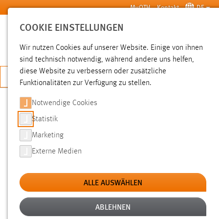
Zum Hauptinhalt springen
MyOTH
Kontakt
DE
COOKIE EINSTELLUNGEN
SUCHE
Wir nutzen Cookies auf unserer Website. Einige von ihnen
sind technisch notwendig, während andere uns helfen,
diese Website zu verbessern oder zusätzliche
JETZT BEWERBEN
Funktionalitäten zur Verfügung zu stellen.
Notwendige Cookies
SUCHE
Statistik
Marketing
FILTER
Externe Medien
Typ
ALLE AUSWÄHLEN
Erstellungsdatum
ABLEHNEN