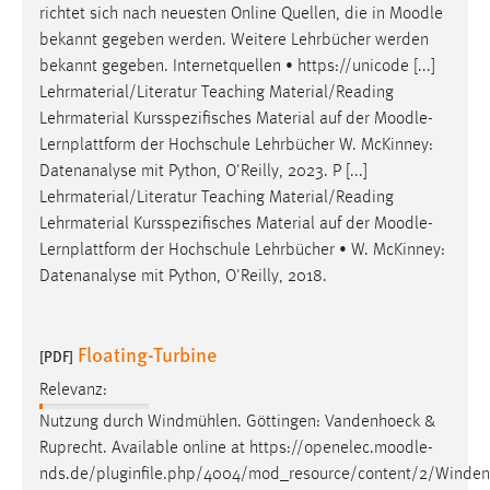
richtet sich nach neuesten Online Quellen, die in
Moodle
Conversion-Tracking
bekannt gegeben werden. Weitere Lehrbücher werden
Cookie Laufzeit:
bekannt gegeben. Internetquellen • https://unicode [...]
3 Monate
Lehrmaterial/Literatur Teaching Material/Reading
Lehrmaterial Kursspezifisches Material auf der
Moodle
-
Lernplattform der Hochschule Lehrbücher W. McKinney:
Facebook Pixel
Datenanalyse mit Python, O'Reilly, 2023. P [...]
Name:
Lehrmaterial/Literatur Teaching Material/Reading
_fbp
Lehrmaterial Kursspezifisches Material auf der
Moodle
-
Lernplattform der Hochschule Lehrbücher • W. McKinney:
Anbieter:
Datenanalyse mit Python, O'Reilly, 2018.
Facebook
Zweck:
Conversion-Tracking
Floating-Turbine
[PDF]
Cookie Laufzeit:
Relevanz:
3 Monate
Nutzung durch Windmühlen. Göttingen: Vandenhoeck &
Ruprecht. Available online at https://openelec.
moodle
-
nds.de/pluginfile.php/4004/mod_resource/content/2/Wind