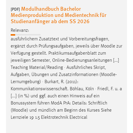
30 Tage
Modulhandbuch Bachelor
[PDF]
Medienproduktion und Medientechnik für
Chat
Studienanfänger ab dem SS 2026
Relevanz:
Name:
MibewSessionID, MIBEW_UserID, mibew_locale, mibew-
ausführlichem Zusatztext und Vorbereitungsfragen,
chat-frame-style-5e9dbeb1811c0446
ergänzt durch Prüfungsaufgaben, jeweils über
Moodle
zur
Verfügung gestellt. Praktikumsaufgabenblatt zum
Zweck:
jeweiligen Semester, Online-Bedienungsanleitungen [...]
Wird benötigt um die Chatfunktion nutzen zu können.
Teaching Material/Reading · Ausführliches Skript,
Cookie Laufzeit:
Aufgaben, Übungen und Zusatzinformationen (
Moodle
-
MibewSessionID, mibew-chat-frame-style-
Lernumgebung) · Burkart, R. (2011):
5e9dbeb1811c0446 = Sitzungslaufzeit, mibew_locale = 3
Kommunikationswissenschaft. Böhlau, Köln · Friedl, F. u. a
Jahre, MIBEW_UserID = 1 Jahr
[...] (in %) und ggf. auch einen Hinweis auf ein
Bonussystem führen ModA PrA: Details: Schriftlich
Login
(
Moodle
) und mündlich am Beginn des Kurses Siehe
Lernziele 19 1.5 Elektrotechnik Electrical
Name:
fe_user, be_user, be_lastLoginProvider