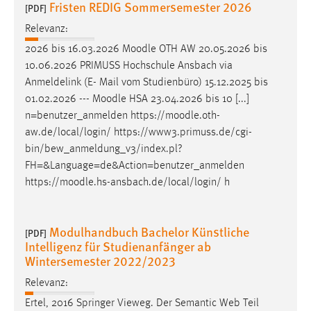
Fristen REDIG Sommersemester 2026
[PDF]
Cookie Laufzeit:
Relevanz:
Max. 13 Monate
2026 bis 16.03.2026
Moodle
OTH AW 20.05.2026 bis
10.06.2026 PRIMUSS Hochschule Ansbach via
Anmeldelink (E- Mail vom Studienbüro) 15.12.2025 bis
MARKETING
01.02.2026 ---
Moodle
HSA 23.04.2026 bis 10 [...]
n=benutzer_anmelden https://
moodle
.oth-
Marketing Cookies werden von Drittanbietern
aw.de/local/login/ https://www3.primuss.de/cgi-
verwendet, um personalisierte Werbung anzuzeigen.
bin/bew_anmeldung_v3/index.pl?
Sie tun dies, indem sie Besucher über Websites
FH=&Language=de&Action=benutzer_anmelden
hinweg verfolgen.
https://
moodle
.hs-ansbach.de/local/login/ h
Google Ads
Name:
Modulhandbuch Bachelor Künstliche
[PDF]
Intelligenz für Studienanfänger ab
_gcl_au
Wintersemester 2022/2023
Anbieter:
Relevanz:
Google Ireland Limited
Ertel, 2016 Springer Vieweg. Der Semantic Web Teil
Zweck: