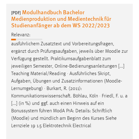
1 Jahr
Modulhandbuch Bachelor
[PDF]
Medienproduktion und Medientechnik für
Performance
Studienanfänger ab dem WS 2022/2023
Relevanz:
Name:
staticfilecache
ausführlichem Zusatztext und Vorbereitungsfragen,
ergänzt durch Prüfungsaufgaben, jeweils über
Moodle
zur
Zweck:
Verfügung gestellt. Praktikumsaufgabenblatt zum
Für performante Seitenauslieferung wird in diesem Cookie
jeweiligen Semester, Online-Bedienungsanleitungen [...]
gespeichert, ob man eingeloggt ist.
Teaching Material/Reading · Ausführliches Skript,
Aufgaben, Übungen und Zusatzinformationen (
Moodle
-
Sprachpräferenz
Lernumgebung) · Burkart, R. (2011):
Kommunikationswissenschaft. Böhlau, Köln · Friedl, F. u. a
Name:
[...] (in %) und ggf. auch einen Hinweis auf ein
site-language-preference
Bonussystem führen ModA PrA: Details: Schriftlich
Zweck:
(
Moodle
) und mündlich am Beginn des Kurses Siehe
Das Cookie speichert die gewählte Sprache der Website.
Lernziele 19 1.5 Elektrotechnik Electrical
Cookie Laufzeit: