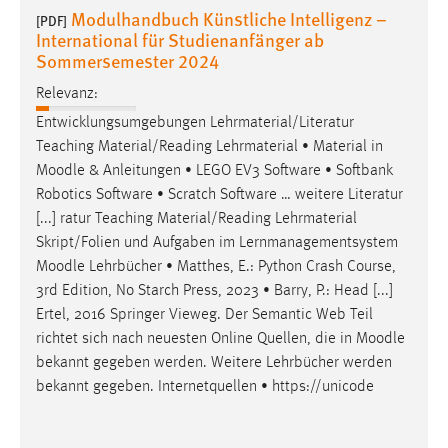
Modulhandbuch Künstliche Intelligenz –
Zweck:
[PDF]
International für Studienanfänger ab
Dieser Cookie ist notwendig um sich an der Website
Sommersemester 2024
einloggen zu können.
Relevanz:
Cookie Laufzeit:
24 Stunden
Entwicklungsumgebungen Lehrmaterial/Literatur
Teaching Material/Reading Lehrmaterial • Material in
Moodle
& Anleitungen • LEGO EV3 Software • Softbank
Robotics Software • Scratch Software … weitere Literatur
STATISTIK
[...] ratur Teaching Material/Reading Lehrmaterial
Statistik Cookies erfassen Informationen anonym.
Skript/Folien und Aufgaben im Lernmanagementsystem
Diese Informationen helfen uns zu verstehen, wie
Moodle
Lehrbücher • Matthes, E.: Python Crash Course,
unsere Besucher unsere Website nutzen.
3rd Edition, No Starch Press, 2023 • Barry, P.: Head [...]
Ertel, 2016 Springer Vieweg. Der Semantic Web Teil
Matomo
richtet sich nach neuesten Online Quellen, die in
Moodle
bekannt gegeben werden. Weitere Lehrbücher werden
Name:
bekannt gegeben. Internetquellen • https://unicode
_pk_ref, _pk_cvar, _pk_id, _pk_ses
Zweck:
Zugriffsstatistik