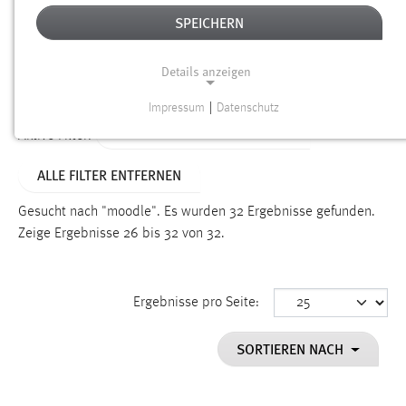
SPEICHERN
Alter
Details anzeigen
SUCHEN
Impressum
|
Datenschutz
NOTWENDIGE COOKIES
ALTER: 6 MONATE BIS 1 JAHR
Aktive Filter:
Notwendige Cookies ermöglichen grundlegende
ALLE FILTER ENTFERNEN
Funktionen und sind für die einwandfreie Funktion der
Website erforderlich.
Gesucht nach "moodle".
Es wurden 32 Ergebnisse gefunden.
Zeige Ergebnisse 26 bis 32 von 32.
Einverständnis
Name:
cookie_consent
Ergebnisse pro Seite:
Zweck:
SORTIEREN NACH
Dieser Cookie speichert die ausgewählten Einverständnis-
Optionen des Benutzers
Cookie Laufzeit: