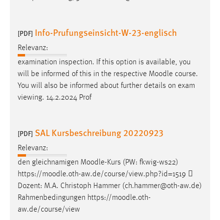
Info-Prufungseinsicht-W-23-englisch
[PDF]
Relevanz:
examination inspection. If this option is available, you
will be informed of this in the respective
Moodle
course.
You will also be informed about further details on exam
viewing. 14.2.2024 Prof
SAL Kursbeschreibung 20220923
[PDF]
Relevanz:
den gleichnamigen
Moodle
-Kurs (PW: fkwig-ws22)
https://
moodle
.oth-aw.de/course/view.php?id=1519 
Dozent: M.A. Christoph Hammer (ch.hammer@oth-aw.de)
Rahmenbedingungen https://
moodle
.oth-
aw.de/course/view