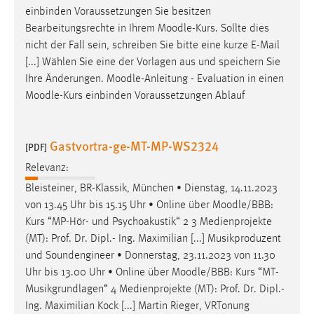
einbinden Voraussetzungen Sie besitzen
Cookie Laufzeit:
Bearbeitungsrechte in Ihrem
Moodle
-Kurs. Sollte dies
Max. 13 Monate
nicht der Fall sein, schreiben Sie bitte eine kurze E-Mail
[...] Wählen Sie eine der Vorlagen aus und speichern Sie
Ihre Änderungen.
Moodle
-Anleitung - Evaluation in einen
MARKETING
Moodle
-Kurs einbinden Voraussetzungen Ablauf
Marketing Cookies werden von Drittanbietern
verwendet, um personalisierte Werbung anzuzeigen.
Gastvortra-ge-MT-MP-WS2324
[PDF]
Sie tun dies, indem sie Besucher über Websites
Relevanz:
hinweg verfolgen.
Bleisteiner, BR-Klassik, München • Dienstag, 14.11.2023
Google Ads
von 13.45 Uhr bis 15.15 Uhr • Online über
Moodle
/BBB:
Kurs “MP-Hör- und Psychoakustik“ 2 3 Medienprojekte
Name:
(MT): Prof. Dr. Dipl.- Ing. Maximilian [...] Musikproduzent
_gcl_au
und Soundengineer • Donnerstag, 23.11.2023 von 11.30
Anbieter:
Uhr bis 13.00 Uhr • Online über
Moodle
/BBB: Kurs “MT-
Google Ireland Limited
Musikgrundlagen“ 4 Medienprojekte (MT): Prof. Dr. Dipl.-
Ing. Maximilian Kock [...] Martin Rieger, VRTonung
Zweck: