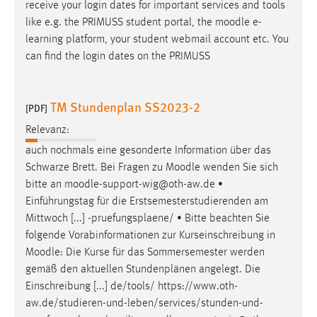
receive your login dates for important services and tools
like e.g. the PRIMUSS student portal, the
moodle
e-
learning platform, your student webmail account etc. You
can find the login dates on the PRIMUSS
TM Stundenplan SS2023-2
[PDF]
Relevanz:
auch nochmals eine gesonderte Information über das
Schwarze Brett. Bei Fragen zu
Moodle
wenden Sie sich
bitte an
moodle
-support-wig@oth-aw.de •
Einführungstag für die Erstsemesterstudierenden am
Mittwoch [...] -pruefungsplaene/ • Bitte beachten Sie
folgende Vorabinformationen zur Kurseinschreibung in
Moodle
: Die Kurse für das Sommersemester werden
gemäß den aktuellen Stundenplänen angelegt. Die
Einschreibung [...] de/tools/ https://www.oth-
aw.de/studieren-und-leben/services/stunden-und-