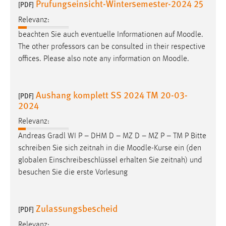
Prufungseinsicht-Wintersemester-2024 25
[PDF]
Relevanz:
beachten Sie auch eventuelle Informationen auf
Moodle
.
The other professors can be consulted in their respective
offices. Please also note any information on
Moodle
.
Aushang komplett SS 2024 TM 20-03-
[PDF]
2024
Relevanz:
Andreas Gradl WI P – DHM D – MZ D – MZ P – TM P Bitte
schreiben Sie sich zeitnah in die
Moodle
-Kurse ein (den
globalen Einschreibeschlüssel erhalten Sie zeitnah) und
besuchen Sie die erste Vorlesung
Zulassungsbescheid
[PDF]
Relevanz: