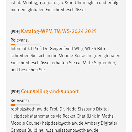
EXTERNE MEDIEN
ist ab Montag, 17.03.2025, 08:00 Uhr möglich und erfolgt
mit dem globalen Einschreibeschlüssel
Um Inhalte von Videoplattformen und Social Media
Plattformen anzeigen zu können, werden von diesen
externen Medien Cookies gesetzt.
Katalog-WPM TM WS-2024 2025
[PDF]
YouTube
Relevanz:
Informatik I Prof. Dr. Geigenfeind WI 3, WI 4S Bitte
schreiben Sie sich in die
Moodle
-Kurse ein (den globalen
Vimeo
Einschreibeschlüssel erhalten Sie ca. Mitte September)
und besuchen Sie
Counselling-and-support
[PDF]
Relevanz:
rebholz@oth-aw.de Prof. Dr. Nada Sissouno Digital
Helpdesk Mathematics via Rocket Chat (Link in Maths
Moodle
Course) helpdesk@oth-aw.de Amberg Digitaler
Campus Building, 3.21 n.sissouno@oth-aw.de