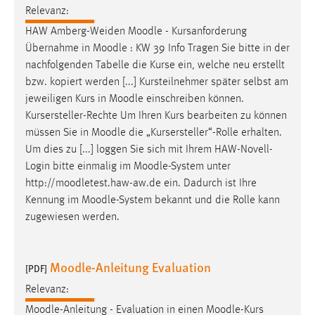
Relevanz:
Zweck:
Dieser Cookie ist notwendig um sich an der Website
HAW Amberg-Weiden
Moodle
- Kursanforderung
einloggen zu können.
Übernahme in
Moodle
: KW 39 Info Tragen Sie bitte in der
nachfolgenden Tabelle die Kurse ein, welche neu erstellt
Cookie Laufzeit:
bzw. kopiert werden [...] Kursteilnehmer später selbst am
24 Stunden
jeweiligen Kurs in
Moodle
einschreiben können.
Kursersteller-Rechte Um Ihren Kurs bearbeiten zu können
müssen Sie in
Moodle
die „Kursersteller“-Rolle erhalten.
STATISTIK
Um dies zu [...] loggen Sie sich mit Ihrem HAW-Novell-
Statistik Cookies erfassen Informationen anonym.
Login bitte einmalig im
Moodle
-System unter
Diese Informationen helfen uns zu verstehen, wie
http://moodletest.haw-aw.de ein. Dadurch ist Ihre
unsere Besucher unsere Website nutzen.
Kennung im
Moodle
-System bekannt und die Rolle kann
zugewiesen werden.
Matomo
Name:
Moodle-Anleitung Evaluation
[PDF]
_pk_ref, _pk_cvar, _pk_id, _pk_ses
Relevanz:
Zweck:
Moodle
-Anleitung - Evaluation in einen
Moodle
-Kurs
Zugriffsstatistik