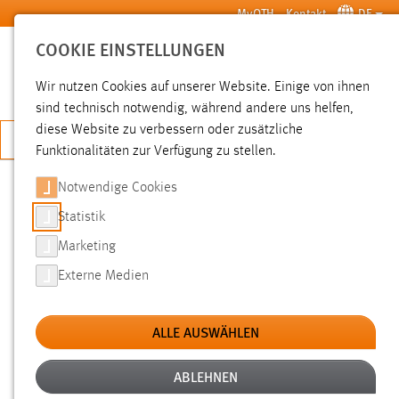
Zum Hauptinhalt springen
MyOTH
Kontakt
DE
COOKIE EINSTELLUNGEN
SUCHE
Wir nutzen Cookies auf unserer Website. Einige von ihnen
sind technisch notwendig, während andere uns helfen,
diese Website zu verbessern oder zusätzliche
JETZT BEWERBEN
Funktionalitäten zur Verfügung zu stellen.
Notwendige Cookies
SUCHE
Statistik
Marketing
FILTER
Externe Medien
Typ
ALLE AUSWÄHLEN
Erstellungsdatum
ABLEHNEN