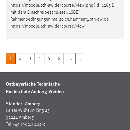
https://
moodle
.oth-aw.de/course/view.php?id=1265 
mit dem Einschreibeschlüssel: „SBE"
Rahmenbedingungen mailto:ch.hammer@oth-aw.de
https://
moodle
.oth-aw.de/course/view
1
2
3
4
5
6
....
»
Ostbayerische Technische
Hochschule Amberg-Weiden
Standort Amberg
Kaiser-Wilhelm-Ring 23
92224 Amberg
Tel
+49 (9621) 482-0