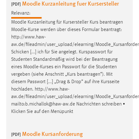
Moodle Kurzanleitung fuer Kursersteller
30 Tage
[PDF]
Relevanz:
Chat
Moodle
Kurzanleitung für Kursersteller Kurs beantragen
Moodle
-Kurse werden über dieses Formular beantragt:
Name:
http://www.haw-
MibewSessionID, MIBEW_UserID, mibew_locale, mibew-
aw.de/fileadmin/user_upload/elearning/
Moodle
_Kursanforde
chat-frame-style-5e9dbeb1811c0446
Schicken [...] ich für Sie angelegt. Kurspasswort für
Zweck:
Studenten Standardmäßig wird bei der Beantragung
Wird benötigt um die Chatfunktion nutzen zu können.
eines
Moodle
-Kurses ein Passwort für die Studenten
vergeben (siehe Anschnitt „Kurs beantragen“). Mit
Cookie Laufzeit:
diesem Passwort [...] „Drag & Drop“ auf ihre Kursseite
MibewSessionID, mibew-chat-frame-style-
5e9dbeb1811c0446 = Sitzungslaufzeit, mibew_locale = 3
hochladen. http://www.haw-
Jahre, MIBEW_UserID = 1 Jahr
aw.de/fileadmin/user_upload/elearning/
Moodle
_Kursanforde
mailto:b.michallok@haw-aw.de Nachrichten schreiben •
Klicken Sie auf den Menüpunkt
Login
Name:
Moodle Kursanforderung
fe_user, be_user, be_lastLoginProvider
[PDF]