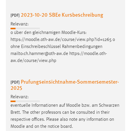
2023-10-20 SBEe Kursbeschreibung
[PDF]
Relevanz:
o über den gleichnamigen
Moodle
-Kurs:
https://
moodle
.oth-aw.de/course/view.php?id=1265 o
ohne Einschreibeschlüssel Rahmenbedingungen
mailto:ch.hammer@oth-aw.de https://
moodle
.oth-
aw.de/course/view.php
Prufungseinsichtnahme-Sommersemester-
[PDF]
2025
Relevanz:
eventuelle Informationen auf
Moodle
bzw. am Schwarzen
Brett. The other professors can be consulted in their
respective offices. Please also note any information on
Moodle
and on the notice board.