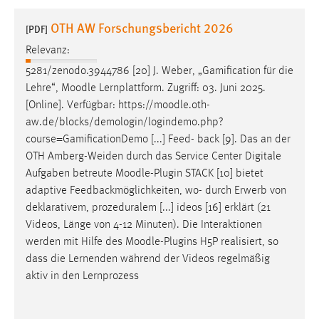
1 Jahr
OTH AW Forschungsbericht 2026
[PDF]
Relevanz:
Performance
5281/zenodo.3944786 [20] J. Weber, „Gamification für die
Name:
Lehre“,
Moodle
Lernplattform. Zugriff: 03. Juni 2025.
staticfilecache
[Online]. Verfügbar: https://
moodle
.oth-
aw.de/blocks/demologin/logindemo.php?
Zweck:
course=GamificationDemo [...] Feed- back [9]. Das an der
Für performante Seitenauslieferung wird in diesem Cookie
gespeichert, ob man eingeloggt ist.
OTH Amberg-Weiden durch das Service Center Digitale
Aufgaben betreute
Moodle
-Plugin STACK [10] bietet
adaptive Feedbackmöglichkeiten, wo- durch Erwerb von
Sprachpräferenz
deklarativem, prozeduralem [...] ideos [16] erklärt (21
Name:
Videos, Länge von 4-12 Minuten). Die Interaktionen
site-language-preference
werden mit Hilfe des
Moodle
-Plugins H5P realisiert, so
dass die Lernenden während der Videos regelmäßig
Zweck:
aktiv in den Lernprozess
Das Cookie speichert die gewählte Sprache der Website.
Cookie Laufzeit: