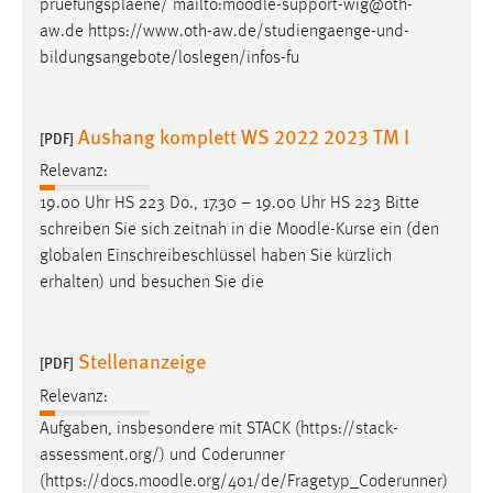
pruefungsplaene/ mailto:
moodle
-support-wig@oth-
aw.de https://www.oth-aw.de/studiengaenge-und-
bildungsangebote/loslegen/infos-fu
Aushang komplett WS 2022 2023 TM I
[PDF]
Relevanz:
19.00 Uhr HS 223 Do., 17.30 – 19.00 Uhr HS 223 Bitte
schreiben Sie sich zeitnah in die
Moodle
-Kurse ein (den
globalen Einschreibeschlüssel haben Sie kürzlich
erhalten) und besuchen Sie die
Stellenanzeige
[PDF]
Relevanz:
Aufgaben, insbesondere mit STACK (https://stack-
assessment.org/) und Coderunner
(https://docs.
moodle
.org/401/de/Fragetyp_Coderunner)