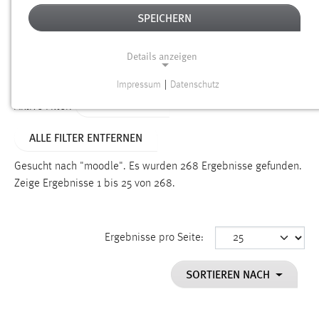
SPEICHERN
Alter
Details anzeigen
SUCHEN
Impressum
|
Datenschutz
NOTWENDIGE COOKIES
TYP: DATEIEN
Aktive Filter:
Notwendige Cookies ermöglichen grundlegende
ALLE FILTER ENTFERNEN
Funktionen und sind für die einwandfreie Funktion der
Website erforderlich.
Gesucht nach "moodle".
Es wurden 268 Ergebnisse gefunden.
Zeige Ergebnisse 1 bis 25 von 268.
Einverständnis
Name:
cookie_consent
Ergebnisse pro Seite:
Zweck:
SORTIEREN NACH
Dieser Cookie speichert die ausgewählten Einverständnis-
Optionen des Benutzers
Cookie Laufzeit: