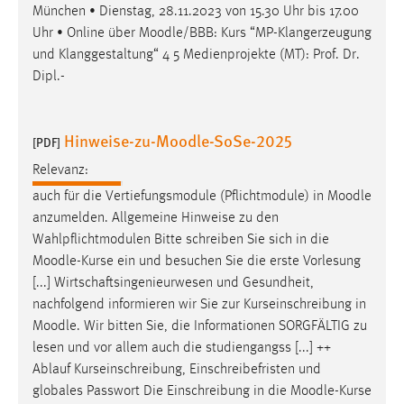
München • Dienstag, 28.11.2023 von 15.30 Uhr bis 17.00
Conversion-Tracking
Uhr • Online über
Moodle
/BBB: Kurs “MP-Klangerzeugung
Cookie Laufzeit:
und Klanggestaltung“ 4 5 Medienprojekte (MT): Prof. Dr.
3 Monate
Dipl.-
Facebook Pixel
Hinweise-zu-Moodle-SoSe-2025
[PDF]
Name:
Relevanz:
_fbp
auch für die Vertiefungsmodule (Pflichtmodule) in
Moodle
Anbieter:
anzumelden. Allgemeine Hinweise zu den
Facebook
Wahlpflichtmodulen Bitte schreiben Sie sich in die
Moodle
-Kurse ein und besuchen Sie die erste Vorlesung
Zweck:
[...] Wirtschaftsingenieurwesen und Gesundheit,
Conversion-Tracking
nachfolgend informieren wir Sie zur Kurseinschreibung in
Cookie Laufzeit:
Moodle
. Wir bitten Sie, die Informationen SORGFÄLTIG zu
3 Monate
lesen und vor allem auch die studiengangss [...] ++
Ablauf Kurseinschreibung, Einschreibefristen und
globales Passwort Die Einschreibung in die
Moodle
-Kurse