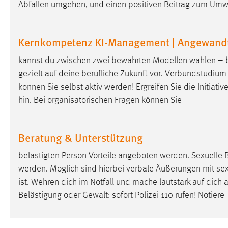
Abfällen umgehen, und einen positiven Beitrag zum Umwe
in diesem Cookie gespeichert, ob man
eingeloggt ist.
Kernkompetenz KI-Management | Angewandte 
Sprachpräferenz
kannst du zwischen zwei bewährten Modellen wählen – b
Name:
site-language-preference
gezielt auf deine berufliche Zukunft vor. Verbundstudium
können Sie selbst aktiv werden! Ergreifen Sie die Initiati
Zweck:
Das Cookie speichert die gewählte
hin. Bei organisatorischen Fragen können Sie
Sprache der Website.
Cookie Laufzeit:
30 Tage
Beratung & Unterstützung
Chat
belästigten Person Vorteile angeboten werden. Sexuelle 
Name:
werden. Möglich sind hierbei verbale Äußerungen mit sex
MibewSessionID, MIBEW_UserID,
mibew_locale, mibew-chat-frame-style-
ist. Wehren dich im Notfall und mache lautstark auf dic
5e9dbeb1811c0446
Belästigung oder Gewalt: sofort Polizei 110 rufen! Notiere
Zweck:
Wird benötigt um die Chatfunktion
nutzen zu können.