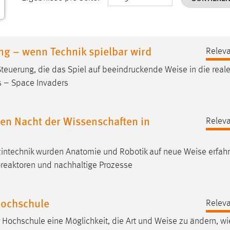
ng – wenn Technik spielbar wird
Releva
Steuerung, die das Spiel auf beeindruckende
Weise
in die reale
ers – Space Invaders
en Nacht der Wissenschaften in
Releva
zintechnik wurden Anatomie und Robotik auf neue
Weise
erfahr
oreaktoren und nachhaltige Prozesse
Hochschule
Releva
r Hochschule eine Möglichkeit, die Art und
Weise
zu ändern, wie