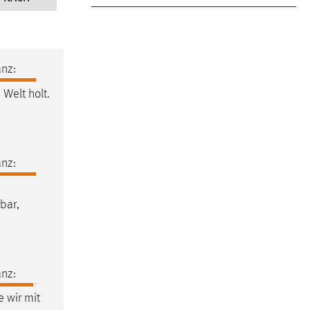
nz:
 Welt holt.
nz:
bar,
nz:
 wir mit