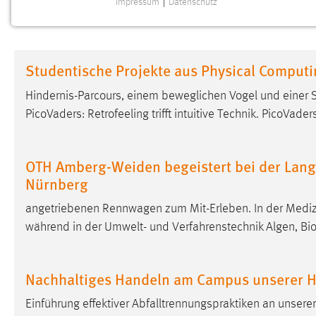
Impressum
|
Datenschutz
NOTWENDIGE COOKIES
Notwendige Cookies ermöglichen grundlegende
Funktionen und sind für die einwandfreie Funktion der
Studentische Projekte aus Physical Computi
Website erforderlich.
Hindernis-Parcours, einem beweglichen Vogel und einer 
Einverständnis
PicoVaders: Retrofeeling trifft intuitive Technik. PicoVad
Name:
cookie_consent
Zweck:
Dieser Cookie speichert die
OTH Amberg-Weiden begeistert bei der Lang
ausgewählten Einverständnis-Optionen
Nürnberg
des Benutzers
angetriebenen Rennwagen zum Mit-Erleben. In der Medi
Cookie Laufzeit:
1 Jahr
während in der Umwelt- und Verfahrenstechnik Algen, Bi
Performance
Nachhaltiges Handeln am Campus unserer 
Name:
staticfilecache
Einführung effektiver Abfalltrennungspraktiken an unsere
Zweck:
Für performante Seitenauslieferung wird