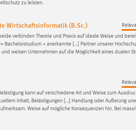
ltschutz zu leisten.
Wirtschaftsinformatik (B.Sc.)
Releva
eide verbinden Theorie und Praxis auf ideale
Weise
und berei
 = Bachelorstudium + anerkannte [...] Partner unserer Hochschu
ve und
weisen
Unternehmen auf die Möglichkeit eines dualen S
Releva
Belästigung kann auf verschiedene Art und
Weise
zum Ausdruck
uellem Inhalt, Belästigungen [...] Handlung oder Äußerung un
h aufmerksam.
Weise
auf mögliche Konsequenzen hin. Bei massi