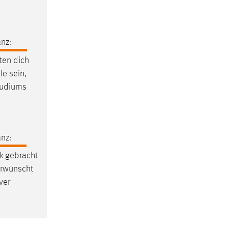
nz:
ten dich
le sein,
tudiums
nz:
 gebracht
erwünscht
ver