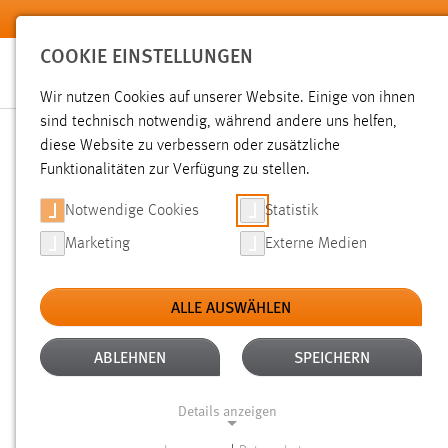
Zum Hauptinhalt springen
COOKIE EINSTELLUNGEN
Wir nutzen Cookies auf unserer Website. Einige von ihnen
sind technisch notwendig, während andere uns helfen,
diese Website zu verbessern oder zusätzliche
SUCHE
Funktionalitäten zur Verfügung zu stellen.
Notwendige Cookies
Statistik
Marketing
Externe Medien
ALLE AUSWÄHLEN
TYP: SEITEN
ALTER: 6 MONATE BIS 1 J
Aktive Filter:
ABLEHNEN
SPEICHERN
Gesucht nach "weis".
Es wurden 5 Ergebnisse gefunden.
Ze
Details anzeigen