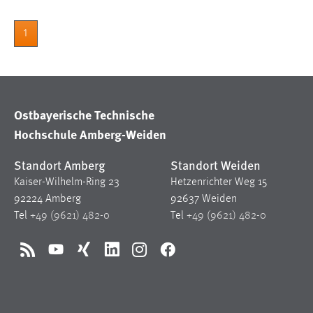
Cookie Laufzeit:
MibewSessionID, mibew-chat-frame-
style-5e9dbeb1811c0446 =
1
Sitzungslaufzeit, mibew_locale = 3
Jahre, MIBEW_UserID = 1 Jahr
Login
Ostbayerische Technische
Name:
fe_user, be_user, be_lastLoginProvider
Hochschule Amberg-Weiden
Zweck:
Dieser Cookie ist notwendig um sich an
Standort Amberg
Standort Weiden
der Website einloggen zu können.
Kaiser-Wilhelm-Ring 23
Hetzenrichter Weg 15
Cookie Laufzeit:
24 Stunden
92224 Amberg
92637 Weiden
Tel
+49 (9621) 482-0
Tel
+49 (9621) 482-0
STATISTIK
RSS
YouTube
Xing
LinkedIn
Instagram
Facebook
Statistik Cookies erfassen Informationen anonym.
Diese Informationen helfen uns zu verstehen, wie
unsere Besucher unsere Website nutzen.