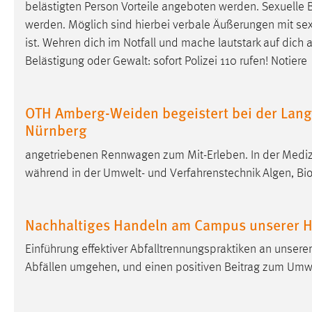
belästigten Person Vorteile angeboten werden. Sexuelle 
in diesem Cookie gespeichert, ob man
werden. Möglich sind hierbei verbale Äußerungen mit sex
eingeloggt ist.
ist. Wehren dich im Notfall und mache lautstark auf dic
Belästigung oder Gewalt: sofort Polizei 110 rufen! Notiere
Sprachpräferenz
Name:
site-language-preference
OTH Amberg-Weiden begeistert bei der Lang
Zweck:
Das Cookie speichert die gewählte
Nürnberg
Sprache der Website.
angetriebenen Rennwagen zum Mit-Erleben. In der Medi
Cookie Laufzeit:
30 Tage
während in der Umwelt- und Verfahrenstechnik Algen, Bi
Chat
Nachhaltiges Handeln am Campus unserer 
Name:
MibewSessionID, MIBEW_UserID,
mibew_locale, mibew-chat-frame-style-
Einführung effektiver Abfalltrennungspraktiken an unsere
5e9dbeb1811c0446
Abfällen umgehen, und einen positiven Beitrag zum Umwe
Zweck:
Wird benötigt um die Chatfunktion
nutzen zu können.