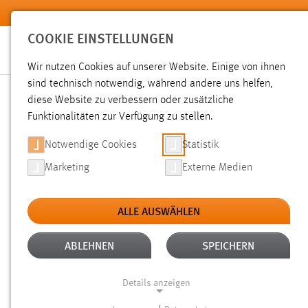
Zum Hauptinhalt springen
COOKIE EINSTELLUNGEN
Wir nutzen Cookies auf unserer Website. Einige von ihnen
sind technisch notwendig, während andere uns helfen,
diese Website zu verbessern oder zusätzliche
SUCHE
Funktionalitäten zur Verfügung zu stellen.
Notwendige Cookies
Statistik
Marketing
Externe Medien
ALLE AUSWÄHLEN
ALTER: 6 MONATE BIS 1 JAHR
ALLE FIL
Aktive Filter:
ABLEHNEN
SPEICHERN
Gesucht nach "weis".
Es wurden 16 Ergebnisse gefunden.
Z
Details anzeigen