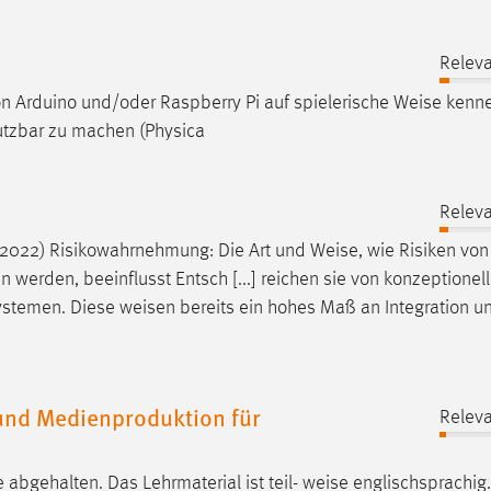
Releva
n Arduino und/oder Raspberry Pi auf spielerische
Weise
kenne
nutzbar zu machen (Physica
Releva
 al. 2022) Risikowahrnehmung: Die Art und
Weise
, wie Risiken von
erden, beeinflusst Entsch [...] reichen sie von konzeptionel
systemen. Diese
weisen
bereits ein hohes Maß an Integration u
nd Medienproduktion für
Releva
 abgehalten. Das Lehrmaterial ist teil-
weise
englischsprachig.