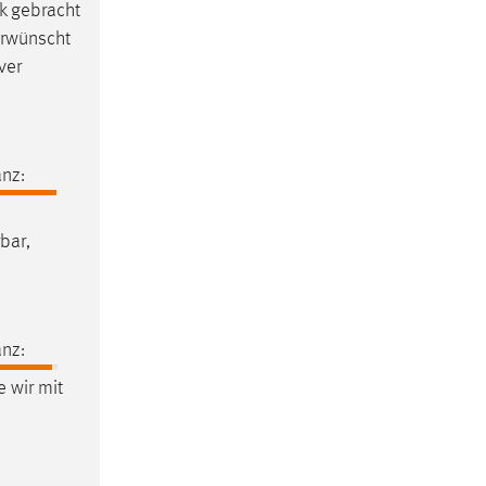
 gebracht
erwünscht
ver
nz:
bar,
nz:
 wir mit