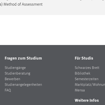
9a) Method of Assessment
Fragen zum Studium
Für Studis
Studiengänge
Schwarzes Brett
Studienberatung
Bibliothek
Bewerben
Semesterzeiten
Studienangelegenheiten
Marktplatz/Wohnu
FAQ
Mensa
Weitere Infos