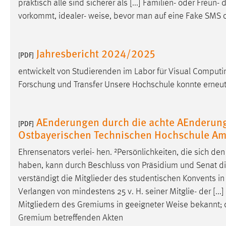
praktisch alle sind sicherer als [...] Familien- oder Fre
Anbieter:
Google Ireland Limited
vorkommt, idealer-
weise
, bevor man auf eine Fake SMS o
Zweck:
Conversion-Tracking
Cookie Laufzeit:
3 Monate
Jahresbericht 2024/2025
[PDF]
entwickelt von Studierenden im Labor für Visual Comput
Facebook Pixel
Forschung und Transfer Unsere Hochschule konnte erneut 
Name:
_fbp
Anbieter:
AEnderungen durch die achte AEnderun
Facebook
[PDF]
Ostbayerischen Technischen Hochschule A
Zweck:
Conversion-Tracking
Ehrensenators verlei- hen. ²Persönlichkeiten, die sich d
Cookie Laufzeit:
3 Monate
haben, kann durch Beschluss von Präsidium und Senat die 
verständigt die Mitglieder des studentischen Konvents i
Verlangen von mindestens 25 v. H. seiner Mitglie- der [.
EXTERNE MEDIEN
Mitgliedern des Gremiums in geeigneter
Weise
bekannt; d
Um Inhalte von Videoplattformen und Social Media
Gremium betreffenden Akten
Plattformen anzeigen zu können, werden von diesen