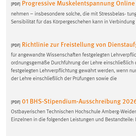
Progressive Muskelentspannung Online
[PDF]
Cookie Laufzeit:
MibewSessionID, mibew-chat-frame-
nehmen – insbesondere solche, die mit Stressbelas- tun
style-5e9dbeb1811c0446 =
Sitzungslaufzeit, mibew_locale = 3
Sensibilität für das Körpergeschehen kann in Verbindun
Jahre, MIBEW_UserID = 1 Jahr
Richtlinie zur Freistellung von Diensta
Login
[PDF]
für angewandte Wissenschaften festgelegten Lehrverpfli
Name:
fe_user, be_user, be_lastLoginProvider
ordnungsgemäße Durchführung der Lehre einschließlich d
Zweck:
Dieser Cookie ist notwendig um sich an
festgelegten Lehrverpflichtung gewährt werden, wenn nu
der Website einloggen zu können.
der Lehre einschließlich der Prüfungen sowie die
Cookie Laufzeit:
24 Stunden
01 BHS-Stipendium-Ausschreibung 202
[PDF]
STATISTIK
Ostbayerischen Technischen Hochschule Amberg-Weiden s
Einzelnen in die folgenden Leistungen und Bestandteile
Statistik Cookies erfassen Informationen anonym.
Diese Informationen helfen uns zu verstehen, wie
unsere Besucher unsere Website nutzen.