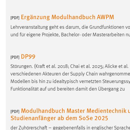
externen Medien Cookies gesetzt.
Ergänzung Modulhandbuch AWPM
[PDF]
YouTube
Lehrveranstaltung geht es darum, die Grundfunktionen vo
und für eigene Projekte, Bachelor- oder Masterarbeiten 
Vimeo
DP99
[PDF]
Störungen. (Kraft et al. 2018; Chai et al. 2025; Alicke et
verschiedenen Akteuren der Supply Chain wahrgenommen w
Modellen bis hin zu idealtypisch vernetzten Steuerungs
Funktionalität auf und bereiten damit den Übergang zu
Modulhandbuch Master Medientechnik u
[PDF]
Studienanfänger ab dem SoSe 2025
der Zuhörerschaft – gegebenenfalls in englischer Sprache