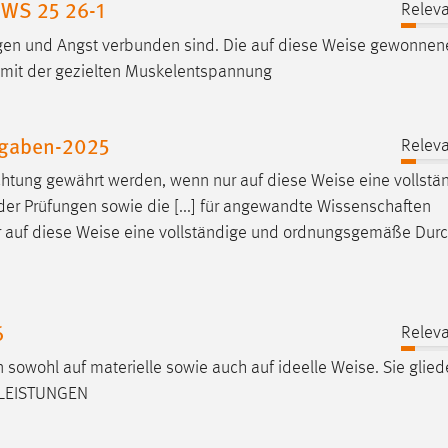
 WS 25 26-1
Releva
gen und Angst verbunden sind. Die auf diese
Weise
gewonnen
g mit der gezielten Muskelentspannung
ufgaben-2025
Releva
chtung gewährt werden, wenn nur auf diese
Weise
eine vollstä
er Prüfungen sowie die [...] für angewandte Wissenschaften
r auf diese
Weise
eine vollständige und ordnungsgemäße Durc
6
Releva
owohl auf materielle sowie auch auf ideelle
Weise
. Sie glied
: LEISTUNGEN