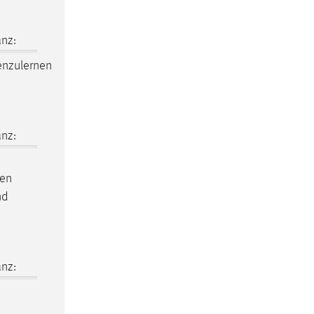
nz:
nzulernen
nz:
len
nd
nz: