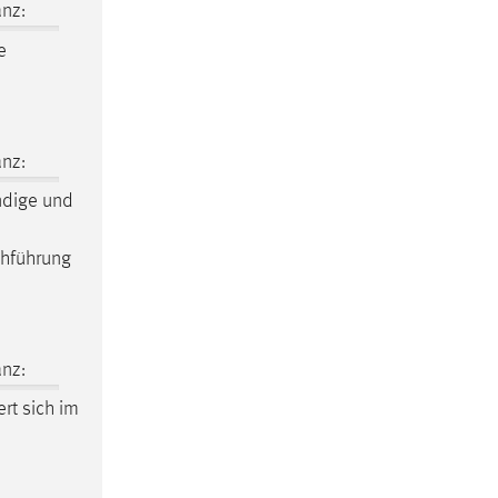
nz:
e
nz:
ndige und
hführung
nz:
ert sich im