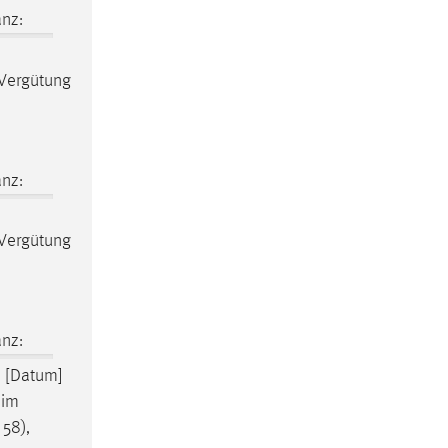
nz:
Vergütung
nz:
Vergütung
nz:
 [Datum]
eim
 58),