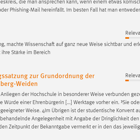
un- deskreis, die man ansprechen kann, wenn einem etwas komisc
der Phishing-Mail hereinfällt. Im besten Fall hat man entweder
Releva
ing, machte Wissenschaft auf ganz neue
Weise
sichtbar und erl
ihre Stärke im Bereich
gssatzung zur Grundordnung der
Releva
mberg-Weiden
en Anliegen der Hochschule in besonderer
Weise
verbunden geze
Würde einer Ehrenbürgerin [...] Werktage vorher ein. ³Sie oder
n geeigneter
Weise
. 4Im Übrigen ist der studentische Konvent a
..] behandelnde Angelegenheit mit Angabe der Dringlichkeit den
en Zeitpunkt der Bekanntgabe vermerkt er in den das jeweili