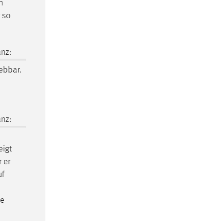
h
 so
nz:
ebbar.
nz:
igt
 er
uf
ge