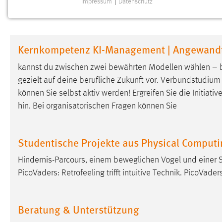
Impressum
|
Datenschutz
NOTWENDIGE COOKIES
Notwendige Cookies ermöglichen grundlegende
Funktionen und sind für die einwandfreie Funktion der
Kernkompetenz KI-Management | Angewandte 
Website erforderlich.
kannst du zwischen zwei bewährten Modellen wählen – b
Einverständnis
gezielt auf deine berufliche Zukunft vor. Verbundstudium
können Sie selbst aktiv werden! Ergreifen Sie die Initiati
Name:
cookie_consent
hin. Bei organisatorischen Fragen können Sie
Zweck:
Dieser Cookie speichert die
ausgewählten Einverständnis-Optionen
des Benutzers
Studentische Projekte aus Physical Computi
Cookie Laufzeit:
1 Jahr
Hindernis-Parcours, einem beweglichen Vogel und einer 
PicoVaders: Retrofeeling trifft intuitive Technik. PicoVad
Performance
Name:
staticfilecache
Beratung & Unterstützung
Zweck:
Für performante Seitenauslieferung wird