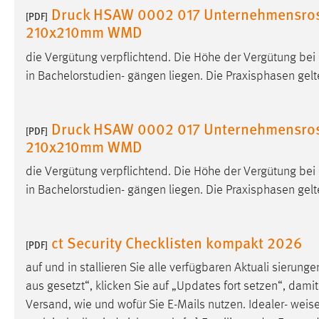
Druck HSAW 0002 017 Unternehmensros
[PDF]
210x210mm WMD
Matomo
die Vergütung verpflichtend. Die Höhe der Vergütung be
Name:
_pk_ref, _pk_cvar, _pk_id, _pk_ses
in Bachelorstudien- gängen liegen. Die Praxisphasen gel
Zweck:
Zugriffsstatistik
Cookie Laufzeit:
Max. 13 Monate
Druck HSAW 0002 017 Unternehmensros
[PDF]
210x210mm WMD
MARKETING
die Vergütung verpflichtend. Die Höhe der Vergütung be
in Bachelorstudien- gängen liegen. Die Praxisphasen gel
Marketing Cookies werden von Drittanbietern
verwendet, um personalisierte Werbung anzuzeigen.
Sie tun dies, indem sie Besucher über Websites
ct Security Checklisten kompakt 2026
hinweg verfolgen.
[PDF]
auf und in­ stallieren Sie alle verfügbaren Aktuali­ sierung
Google Ads
aus­ gesetzt“, klicken Sie auf „Updates fort­ setzen“, da
Versand, wie und wofür Sie E-Mails nutzen. Idealer-
weis
Name:
_gcl_au