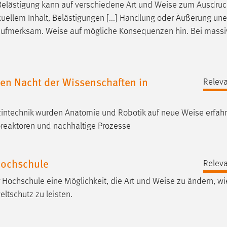
Belästigung kann auf verschiedene Art und
Weise
zum Ausdruck
uellem Inhalt, Belästigungen [...] Handlung oder Äußerung un
h aufmerksam.
Weise
auf mögliche Konsequenzen hin. Bei massi
en Nacht der Wissenschaften in
Releva
zintechnik wurden Anatomie und Robotik auf neue
Weise
erfahr
oreaktoren und nachhaltige Prozesse
Hochschule
Releva
r Hochschule eine Möglichkeit, die Art und
Weise
zu ändern, wie
ltschutz zu leisten.