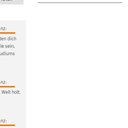
nz:
ten dich
le sein,
tudiums
nz:
 Welt holt.
nz: