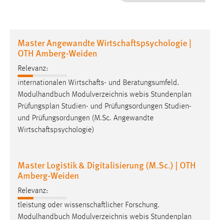
1 Jahr
Performance
Master Angewandte Wirtschaftspsychologie |
OTH Amberg-Weiden
Name:
staticfilecache
Relevanz:
internationalen Wirtschafts- und Beratungsumfeld.
Zweck:
Modulhandbuch Modulverzeichnis webis Stundenplan
Für performante Seitenauslieferung wird in diesem Cookie
Prüfungsplan
Studien- und Prüfungsordungen Studien-
gespeichert, ob man eingeloggt ist.
und Prüfungsordungen (M.Sc. Angewandte
Wirtschaftspsychologie)
Sprachpräferenz
Name:
Master Logistik & Digitalisierung (M.Sc.) | OTH
site-language-preference
Amberg-Weiden
Zweck:
Relevanz:
Das Cookie speichert die gewählte Sprache der Website.
tleistung oder wissenschaftlicher Forschung.
Cookie Laufzeit:
Modulhandbuch Modulverzeichnis webis Stundenplan