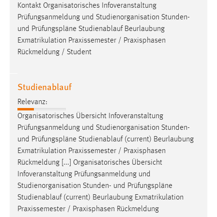
Kontakt Organisatorisches Infoveranstaltung
Cookie Laufzeit:
Prüfungsanmeldung und Studienorganisation Stunden-
Max. 13 Monate
und
Prüfungspläne
Studienablauf Beurlaubung
Exmatrikulation Praxissemester / Praxisphasen
Rückmeldung / Student
MARKETING
Marketing Cookies werden von Drittanbietern
Studienablauf
verwendet, um personalisierte Werbung anzuzeigen.
Relevanz:
Sie tun dies, indem sie Besucher über Websites
Organisatorisches Übersicht Infoveranstaltung
hinweg verfolgen.
Prüfungsanmeldung und Studienorganisation Stunden-
Google Ads
und
Prüfungspläne
Studienablauf (current) Beurlaubung
Exmatrikulation Praxissemester / Praxisphasen
Name:
Rückmeldung [...] Organisatorisches Übersicht
_gcl_au
Infoveranstaltung Prüfungsanmeldung und
Studienorganisation Stunden- und
Prüfungspläne
Anbieter:
Studienablauf (current) Beurlaubung Exmatrikulation
Google Ireland Limited
Praxissemester / Praxisphasen Rückmeldung
Zweck: