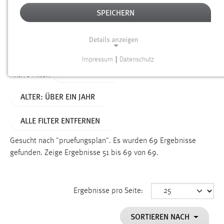
SPEICHERN
Alter
Details anzeigen
SUCHEN
Impressum
|
Datenschutz
NOTWENDIGE COOKIES
TYP: SEITEN
Aktive Filter:
Notwendige Cookies ermöglichen grundlegende
ALTER: ÜBER EIN JAHR
Funktionen und sind für die einwandfreie Funktion der
Website erforderlich.
ALLE FILTER ENTFERNEN
Einverständnis
Gesucht nach "pruefungsplan".
Es wurden 69 Ergebnisse
Name:
gefunden.
Zeige Ergebnisse 51 bis 69 von 69.
cookie_consent
Zweck:
Ergebnisse pro Seite:
Dieser Cookie speichert die ausgewählten Einverständnis-
Optionen des Benutzers
SORTIEREN NACH
Cookie Laufzeit: