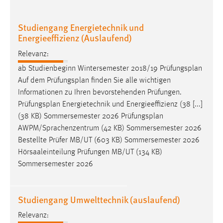
Conversion-Tracking
Studiengang Energietechnik und
Cookie Laufzeit:
Energieeffizienz (Auslaufend)
3 Monate
Relevanz:
Facebook Pixel
ab Studienbeginn Wintersemester 2018/19
Prüfungsplan
Auf dem
Prüfungsplan
finden Sie alle wichtigen
Name:
Informationen zu Ihren bevorstehenden Prüfungen.
_fbp
Prüfungsplan
Energietechnik und Energieeffizienz (38 [...]
(38 KB) Sommersemester 2026
Prüfungsplan
Anbieter:
AWPM/Sprachenzentrum (42 KB) Sommersemester 2026
Facebook
Bestellte Prüfer MB/UT (603 KB) Sommersemester 2026
Zweck:
Hörsaaleinteilung Prüfungen MB/UT (134 KB)
Conversion-Tracking
Sommersemester 2026
Cookie Laufzeit:
3 Monate
Studiengang Umwelttechnik (auslaufend)
Relevanz: