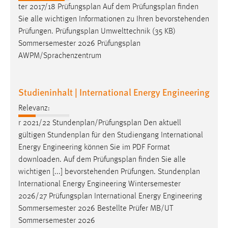
EXTERNE MEDIEN
ter 2017/18
Prüfungsplan
Auf dem
Prüfungsplan
finden
Sie alle wichtigen Informationen zu Ihren bevorstehenden
Um Inhalte von Videoplattformen und Social Media
Prüfungen.
Prüfungsplan
Umwelttechnik (35 KB)
Plattformen anzeigen zu können, werden von diesen
Sommersemester 2026
Prüfungsplan
externen Medien Cookies gesetzt.
AWPM/Sprachenzentrum
YouTube
Studieninhalt | International Energy Engineering
Vimeo
Relevanz:
r 2021/22 Stundenplan/
Prüfungsplan
Den aktuell
gültigen Stundenplan für den Studiengang International
Energy Engineering können Sie im PDF Format
downloaden. Auf dem
Prüfungsplan
finden Sie alle
wichtigen [...] bevorstehenden Prüfungen. Stundenplan
International Energy Engineering Wintersemester
2026/27
Prüfungsplan
International Energy Engineering
Sommersemester 2026 Bestellte Prüfer MB/UT
Sommersemester 2026