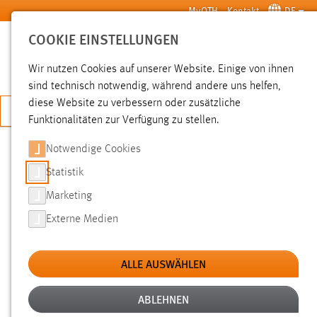
Zum Hauptinhalt springen
MyOTH
Kontakt
DE
COOKIE EINSTELLUNGEN
SUCHE
Wir nutzen Cookies auf unserer Website. Einige von ihnen
sind technisch notwendig, während andere uns helfen,
diese Website zu verbessern oder zusätzliche
JETZT BEWERBEN
Funktionalitäten zur Verfügung zu stellen.
Notwendige Cookies
SUCHE
Statistik
Marketing
FILTER
Externe Medien
Typ
ALLE AUSWÄHLEN
Erstellungsdatum
ABLEHNEN