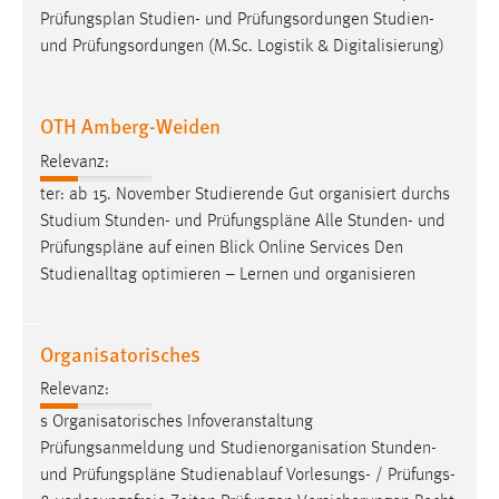
30 Tage
Prüfungsplan
Studien- und Prüfungsordungen Studien-
und Prüfungsordungen (M.Sc. Logistik & Digitalisierung)
Chat
Name:
OTH Amberg-Weiden
MibewSessionID, MIBEW_UserID, mibew_locale, mibew-
Relevanz:
chat-frame-style-5e9dbeb1811c0446
ter: ab 15. November Studierende Gut organisiert durchs
Zweck:
Studium Stunden- und
Prüfungspläne
Alle Stunden- und
Wird benötigt um die Chatfunktion nutzen zu können.
Prüfungspläne
auf einen Blick Online Services Den
Cookie Laufzeit:
Studienalltag optimieren – Lernen und organisieren
MibewSessionID, mibew-chat-frame-style-
5e9dbeb1811c0446 = Sitzungslaufzeit, mibew_locale = 3
Jahre, MIBEW_UserID = 1 Jahr
Organisatorisches
Relevanz:
Login
s Organisatorisches Infoveranstaltung
Prüfungsanmeldung und Studienorganisation Stunden-
Name:
und
Prüfungspläne
Studienablauf Vorlesungs- / Prüfungs-
fe_user, be_user, be_lastLoginProvider