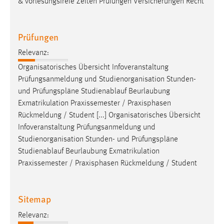
& vorlesungsfreie Zeiten Prüfungen Versicherungen Recht
Zweck:
Dieser Cookie ist notwendig um sich an der Website
einloggen zu können.
Prüfungen
Cookie Laufzeit:
Relevanz:
24 Stunden
Organisatorisches Übersicht Infoveranstaltung
Prüfungsanmeldung und Studienorganisation Stunden-
und
Prüfungspläne
Studienablauf Beurlaubung
STATISTIK
Exmatrikulation Praxissemester / Praxisphasen
Statistik Cookies erfassen Informationen anonym.
Rückmeldung / Student [...] Organisatorisches Übersicht
Diese Informationen helfen uns zu verstehen, wie
Infoveranstaltung Prüfungsanmeldung und
unsere Besucher unsere Website nutzen.
Studienorganisation Stunden- und
Prüfungspläne
Studienablauf Beurlaubung Exmatrikulation
Matomo
Praxissemester / Praxisphasen Rückmeldung / Student
Name:
_pk_ref, _pk_cvar, _pk_id, _pk_ses
Sitemap
Zweck:
Relevanz:
Zugriffsstatistik