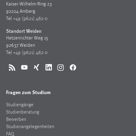
30 Tage
Kaiser-Wilhelm-Ring 23
92224 Amberg
Tel
+49 (9621) 482-0
Chat
Standort Weiden
Name:
Hetzenrichter Weg 15
MibewSessionID, MIBEW_UserID, mibew_locale, mibew-
chat-frame-style-5e9dbeb1811c0446
92637 Weiden
Tel
+49 (9621) 482-0
Zweck:
Wird benötigt um die Chatfunktion nutzen zu können.
RSS
YouTube
Xing
LinkedIn
Instagram
Facebook
Cookie Laufzeit:
MibewSessionID, mibew-chat-frame-style-
5e9dbeb1811c0446 = Sitzungslaufzeit, mibew_locale = 3
Fragen zum Studium
Jahre, MIBEW_UserID = 1 Jahr
Studiengänge
Login
Studienberatung
Bewerben
Name:
Studienangelegenheiten
fe_user, be_user, be_lastLoginProvider
FAQ