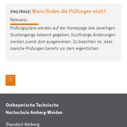
1 Jahr
Wann finden die Prüfungen statt?
[FAQ-FRAGE]
Relevanz:
Performance
Prüfungspläne
werden auf der Homepage des jeweiligen
Name:
Studiengangs bekannt gegeben. Kurzfristige Änderungen
staticfilecache
werden zuerst dort ausgewiesen. Zu beachten ist, dass
manche Prüfungen bereits vor dem eigentlichen
Zweck:
Für performante Seitenauslieferung wird in diesem Cookie
gespeichert, ob man eingeloggt ist.
Sprachpräferenz
1
Name:
site-language-preference
Ostbayerische Technische
Zweck:
Hochschule Amberg-Weiden
Das Cookie speichert die gewählte Sprache der Website.
Cookie Laufzeit:
Standort Amberg