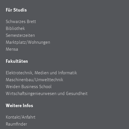
Zweck:
Für Studis
Dieser Cookie ist notwendig um sich an der Website
einloggen zu können.
Schwarzes Brett
Cookie Laufzeit:
Bibliothek
24 Stunden
Semesterzeiten
Marktplatz/Wohnungen
Mensa
STATISTIK
Fakultäten
Statistik Cookies erfassen Informationen anonym.
Elektrotechnik, Medien und Informatik
Diese Informationen helfen uns zu verstehen, wie
Maschinenbau/Umwelttechnik
unsere Besucher unsere Website nutzen.
Weiden Business School
Matomo
Wirtschaftsingenieurwesen und Gesundheit
Weitere Infos
Name:
_pk_ref, _pk_cvar, _pk_id, _pk_ses
Kontakt/Anfahrt
Zweck:
Raumfinder
Zugriffsstatistik