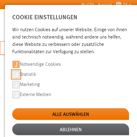
Zum Hauptinhalt springen
MyOTH
Kontakt
DE
COOKIE EINSTELLUNGEN
SUCHE
Wir nutzen Cookies auf unserer Website. Einige von ihnen
sind technisch notwendig, während andere uns helfen,
diese Website zu verbessern oder zusätzliche
JETZT BEWERBEN
Funktionalitäten zur Verfügung zu stellen.
Notwendige Cookies
SUCHE
Statistik
Marketing
FILTER
Externe Medien
Typ
ALLE AUSWÄHLEN
Erstellungsdatum
ABLEHNEN