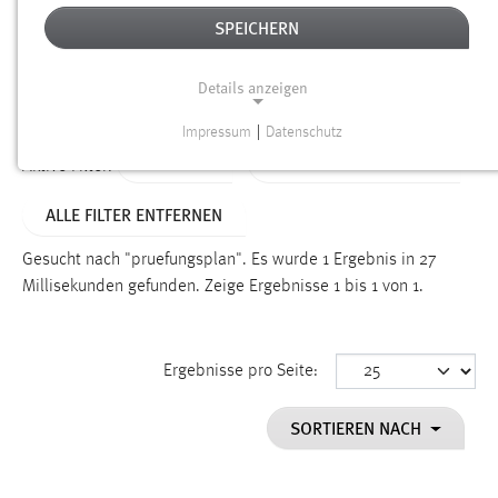
SPEICHERN
Alter
Details anzeigen
SUCHEN
Impressum
|
Datenschutz
NOTWENDIGE COOKIES
TYP: FAQ
ALTER: ÜBER EIN JAHR
Aktive Filter:
Notwendige Cookies ermöglichen grundlegende
ALLE FILTER ENTFERNEN
Funktionen und sind für die einwandfreie Funktion der
Website erforderlich.
Gesucht nach "pruefungsplan".
Es wurde 1 Ergebnis in 27
Millisekunden gefunden.
Zeige Ergebnisse 1 bis 1 von 1.
Einverständnis
Name:
cookie_consent
Ergebnisse pro Seite:
Zweck:
SORTIEREN NACH
Dieser Cookie speichert die ausgewählten Einverständnis-
Optionen des Benutzers
Cookie Laufzeit: