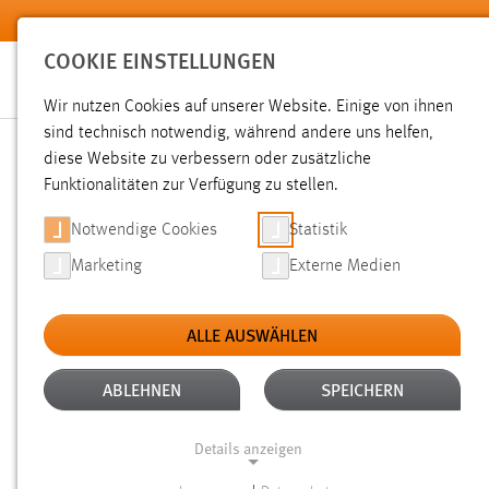
Zum Hauptinhalt springen
COOKIE EINSTELLUNGEN
Wir nutzen Cookies auf unserer Website. Einige von ihnen
sind technisch notwendig, während andere uns helfen,
diese Website zu verbessern oder zusätzliche
SUCHE
Funktionalitäten zur Verfügung zu stellen.
Notwendige Cookies
Statistik
Marketing
Externe Medien
ALLE AUSWÄHLEN
ALTER: 1 WOCHE BIS 1 MONAT
ALLE FI
Aktive Filter:
ABLEHNEN
SPEICHERN
Gesucht nach "schäfer".
Es wurden 36 Ergebnisse gefunde
Details anzeigen