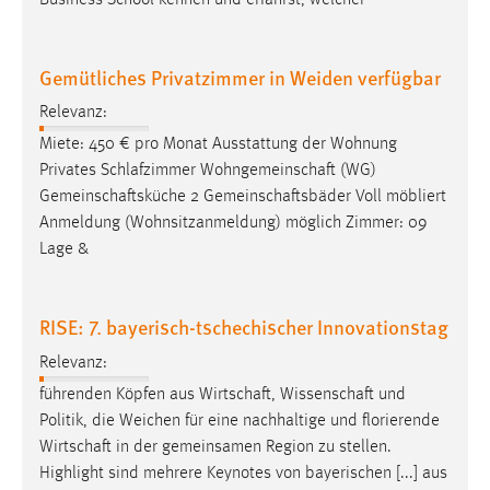
Business School kennen und erfährst, welcher
Zweck:
Dieser Cookie ist notwendig um sich an der Website
einloggen zu können.
Gemütliches Privatzimmer in Weiden verfügbar
Cookie Laufzeit:
Relevanz:
24 Stunden
Miete: 450 € pro Monat Ausstattung der Wohnung
Privates Schlafzimmer
Wohngemeinschaft
(WG)
Gemeinschaftsküche
2
Gemeinschaftsbäder
Voll möbliert
STATISTIK
Anmeldung (Wohnsitzanmeldung) möglich Zimmer: 09
Lage &
Statistik Cookies erfassen Informationen anonym.
Diese Informationen helfen uns zu verstehen, wie
unsere Besucher unsere Website nutzen.
RISE: 7. bayerisch-tschechischer Innovationstag
Matomo
Relevanz:
führenden Köpfen aus
Wirtschaft
,
Wissenschaft
und
Name:
Politik, die Weichen für eine nachhaltige und florierende
_pk_ref, _pk_cvar, _pk_id, _pk_ses
Wirtschaft
in der gemeinsamen Region zu stellen.
Zweck:
Highlight sind mehrere Keynotes von bayerischen [...] aus
Zugriffsstatistik