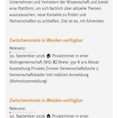
Unternehmen und Vertretern der
Wissenschaft
und bietet
eine Plattform, um sich fachlich über aktuelle Themen
Cookie Laufzeit:
auszutauschen, neue Kontakte zu finden und
Max. 13 Monate
Partnerschaften
zu schließen. Ziel ist es, mit führenden
MARKETING
Zwischenmiete in Weiden verfügbar
Marketing Cookies werden von Drittanbietern
Relevanz:
verwendet, um personalisierte Werbung anzuzeigen.
30. September 2026 🏠 Privatzimmer in einer
Sie tun dies, indem sie Besucher über Websites
Wohngemeinschaft
(WG) 💶 Miete: 350 € pro Monat
hinweg verfolgen.
Ausstattung Privates Zimmer
Gemeinschaftsküche
2
Gemeinschaftsbäder
Voll möbliert Anmeldung
Google Ads
(Wohnsitzanmeldung)
Name:
_gcl_au
Zwischenmiete in Weiden verfügbar
Anbieter:
Google Ireland Limited
Relevanz:
30. September 2026 🏠 Privatzimmer in einer
Zweck: