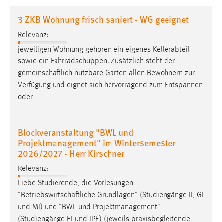
1 Jahr
3 ZKB Wohnung frisch saniert - WG geeignet
Relevanz:
Performance
jeweiligen Wohnung gehören ein eigenes Kellerabteil
Name:
sowie ein Fahrradschuppen. Zusätzlich steht der
staticfilecache
gemeinschaftlich
nutzbare Garten allen Bewohnern zur
Verfügung und eignet sich hervorragend zum Entspannen
Zweck:
oder
Für performante Seitenauslieferung wird in diesem Cookie
gespeichert, ob man eingeloggt ist.
Blockveranstaltung "BWL und
Sprachpräferenz
Projektmanagement" im Wintersemester
2026/2027 - Herr Kirschner
Name:
site-language-preference
Relevanz:
Liebe Studierende, die Vorlesungen
Zweck:
"
Betriebswirtschaftliche
Grundlagen" (Studiengänge II, GI
Das Cookie speichert die gewählte Sprache der Website.
und MI) und "BWL und Projektmanagement"
Cookie Laufzeit:
(Studiengänge EI und IPE) (jeweils praxisbegleitende