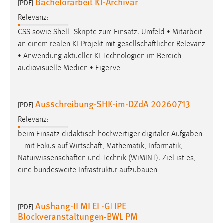
Bachelorarbeit KI-Archivar
[PDF]
Relevanz:
CSS sowie Shell- Skripte zum Einsatz. Umfeld • Mitarbeit
an einem realen KI-Projekt mit
gesellschaftlicher
Relevanz
• Anwendung aktueller KI-Technologien im Bereich
audiovisuelle Medien • Eigenve
Ausschreibung-SHK-im-DZdA 20260713
[PDF]
Relevanz:
beim Einsatz didaktisch hochwertiger digitaler Aufgaben
– mit Fokus auf
Wirtschaft
, Mathematik, Informatik,
Naturwissenschaften
und Technik (WiMINT). Ziel ist es,
eine bundesweite Infrastruktur aufzubauen
Aushang-II MI EI -GI IPE
[PDF]
Blockveranstaltungen-BWL PM