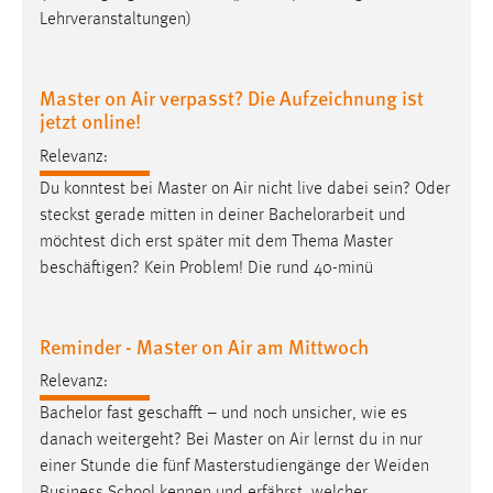
30 Tage
Lehrveranstaltungen)
Chat
Master on Air verpasst? Die Aufzeichnung ist
Name:
jetzt online!
MibewSessionID, MIBEW_UserID, mibew_locale, mibew-
Relevanz:
chat-frame-style-5e9dbeb1811c0446
Du konntest bei Master on Air nicht live dabei sein? Oder
Zweck:
steckst gerade mitten in deiner Bachelorarbeit und
Wird benötigt um die Chatfunktion nutzen zu können.
möchtest dich erst später mit dem Thema Master
Cookie Laufzeit:
beschäftigen? Kein Problem! Die rund 40-minü
MibewSessionID, mibew-chat-frame-style-
5e9dbeb1811c0446 = Sitzungslaufzeit, mibew_locale = 3
Jahre, MIBEW_UserID = 1 Jahr
Reminder - Master on Air am Mittwoch
Relevanz:
Login
Bachelor fast
geschafft
– und noch unsicher, wie es
danach weitergeht? Bei Master on Air lernst du in nur
Name:
einer Stunde die fünf Masterstudiengänge der Weiden
fe_user, be_user, be_lastLoginProvider