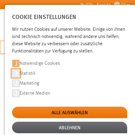
Zum Hauptinhalt springen
MyOTH
Kontakt
DE
COOKIE EINSTELLUNGEN
SUCHE
Wir nutzen Cookies auf unserer Website. Einige von ihnen
sind technisch notwendig, während andere uns helfen,
diese Website zu verbessern oder zusätzliche
JETZT BEWERBEN
Funktionalitäten zur Verfügung zu stellen.
Notwendige Cookies
SUCHE
Statistik
Marketing
FILTER
Externe Medien
Typ
ALLE AUSWÄHLEN
Erstellungsdatum
ABLEHNEN