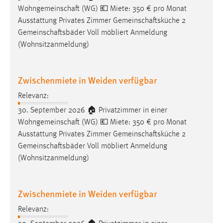
Wohngemeinschaft
(WG) 💶 Miete: 350 € pro Monat
Conversion-Tracking
Ausstattung Privates Zimmer
Gemeinschaftsküche
2
Cookie Laufzeit:
Gemeinschaftsbäder
Voll möbliert Anmeldung
3 Monate
(Wohnsitzanmeldung)
Facebook Pixel
Zwischenmiete in Weiden verfügbar
Name:
Relevanz:
_fbp
30. September 2026 🏠 Privatzimmer in einer
Anbieter:
Wohngemeinschaft
(WG) 💶 Miete: 350 € pro Monat
Facebook
Ausstattung Privates Zimmer
Gemeinschaftsküche
2
Gemeinschaftsbäder
Voll möbliert Anmeldung
Zweck:
Conversion-Tracking
(Wohnsitzanmeldung)
Cookie Laufzeit:
3 Monate
Zwischenmiete in Weiden verfügbar
Relevanz: