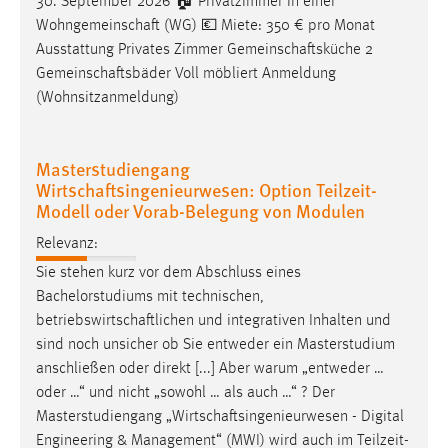
30. September 2026 🏠 Privatzimmer in einer
EXTERNE MEDIEN
Wohngemeinschaft
(WG) 💶 Miete: 350 € pro Monat
Um Inhalte von Videoplattformen und Social Media
Ausstattung Privates Zimmer
Gemeinschaftsküche
2
Plattformen anzeigen zu können, werden von diesen
Gemeinschaftsbäder
Voll möbliert Anmeldung
externen Medien Cookies gesetzt.
(Wohnsitzanmeldung)
YouTube
Masterstudiengang
Wirtschaftsingenieurwesen: Option Teilzeit-
Vimeo
Modell oder Vorab-Belegung von Modulen
Relevanz:
Sie stehen kurz vor dem Abschluss eines
Bachelorstudiums mit technischen,
betriebswirtschaftlichen
und integrativen Inhalten und
sind noch unsicher ob Sie entweder ein Masterstudium
anschließen oder direkt [...] Aber warum „entweder …
oder …“ und nicht „sowohl … als auch …“ ? Der
Masterstudiengang „
Wirtschaftsingenieurwesen
- Digital
Engineering & Management“ (MWI) wird auch im Teilzeit-