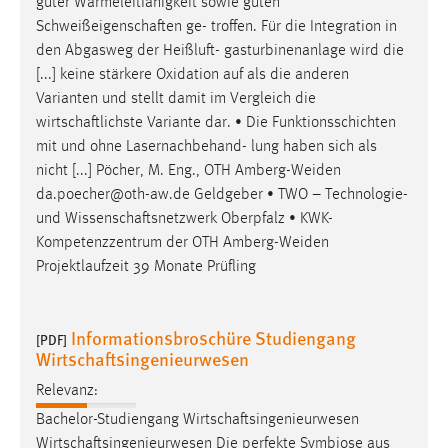
guter Wärmeleitfähigkeit sowie guten
Zweck:
Schweißeigenschaften
ge- troffen. Für die Integration in
Dieser Cookie ist notwendig um sich an der Website
den Abgasweg der Heißluft- gasturbinenanlage wird die
einloggen zu können.
[...] keine stärkere Oxidation auf als die anderen
Cookie Laufzeit:
Varianten und stellt damit im Vergleich die
24 Stunden
wirtschaftlichste
Variante dar. • Die Funktionsschichten
mit und ohne Lasernachbehand- lung haben sich als
nicht [...] Pöcher, M. Eng., OTH Amberg-Weiden
da.poecher@oth-aw.de Geldgeber • TWO – Technologie-
STATISTIK
und
Wissenschaftsnetzwerk
Oberpfalz • KWK-
Statistik Cookies erfassen Informationen anonym.
Kompetenzzentrum der OTH Amberg-Weiden
Diese Informationen helfen uns zu verstehen, wie
Projektlaufzeit 39 Monate Prüfling
unsere Besucher unsere Website nutzen.
Matomo
Informationsbroschüre Studiengang
[PDF]
Wirtschaftsingenieurwesen
Name:
_pk_ref, _pk_cvar, _pk_id, _pk_ses
Relevanz:
Bachelor-Studiengang
Wirtschaftsingenieurwesen
Zweck:
Wirtschaftsingenieurwesen
Die perfekte Symbiose aus
Zugriffsstatistik