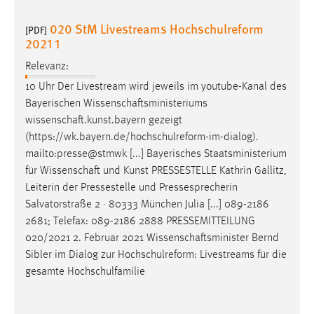
020 StM Livestreams Hochschulreform
[PDF]
2021 1
Relevanz:
10 Uhr Der Livestream wird jeweils im youtube-Kanal des
Bayerischen
Wissenschaftsministeriums
wissenschaft.kunst.bayern
gezeigt
(https://wk.bayern.de/hochschulreform-im-dialog).
mailto:presse@stmwk [...] Bayerisches Staatsministerium
für
Wissenschaft
und Kunst PRESSESTELLE Kathrin Gallitz,
Leiterin der Pressestelle und Pressesprecherin
Salvatorstraße 2 · 80333 München Julia [...] 089-2186
2681; Telefax: 089-2186 2888 PRESSEMITTEILUNG
020/2021 2. Februar 2021
Wissenschaftsminister
Bernd
Sibler im Dialog zur Hochschulreform: Livestreams für die
gesamte Hochschulfamilie