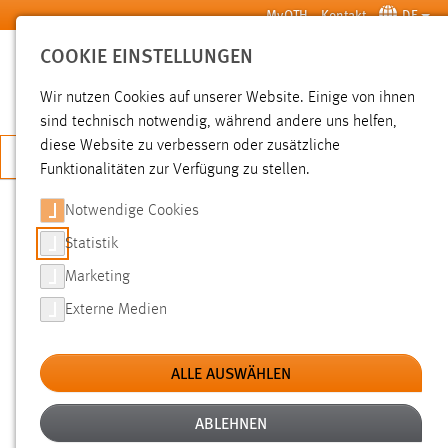
Zum Hauptinhalt springen
MyOTH
Kontakt
DE
COOKIE EINSTELLUNGEN
SUCHE
Wir nutzen Cookies auf unserer Website. Einige von ihnen
sind technisch notwendig, während andere uns helfen,
diese Website zu verbessern oder zusätzliche
JETZT BEWERBEN
Funktionalitäten zur Verfügung zu stellen.
Notwendige Cookies
SUCHE
Statistik
Marketing
FILTER
Externe Medien
Typ
ALLE AUSWÄHLEN
Erstellungsdatum
ABLEHNEN