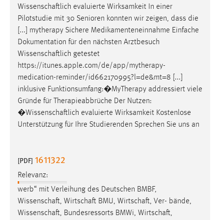
Wissenschaftlich
evaluierte Wirksamkeit In einer
Pilotstudie mit 30 Senioren konnten wir zeigen, dass die
[...] mytherapy Sichere Medikamenteneinnahme Einfache
Dokumentation für den nächsten Arztbesuch
Wissenschaftlich
getestet
https://itunes.apple.com/de/app/mytherapy-
medication-reminder/id662170995?l=de&mt=8 [...]
inklusive Funktionsumfang:�MyTherapy addressiert viele
Gründe für Therapieabbrüche Der Nutzen:
�
Wissenschaftlich
evaluierte Wirksamkeit Kostenlose
Unterstützung für Ihre Studierenden Sprechen Sie uns an
1611322
[PDF]
Relevanz:
werb“ mit Verleihung des Deutschen BMBF,
Wissenschaft
,
Wirtschaft
BMU,
Wirtschaft
, Ver- bände,
Wissenschaft
, Bundesressorts BMWi,
Wirtschaft
,