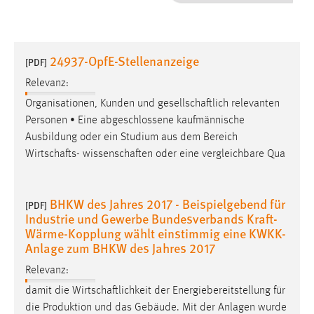
1 Jahr
Performance
24937-OpfE-Stellenanzeige
[PDF]
Name:
Relevanz:
staticfilecache
Organisationen, Kunden und
gesellschaftlich
relevanten
Personen • Eine abgeschlossene kaufmännische
Zweck:
Ausbildung oder ein Studium aus dem Bereich
Für performante Seitenauslieferung wird in diesem Cookie
gespeichert, ob man eingeloggt ist.
Wirtschafts
-
wissenschaften
oder eine vergleichbare Qua
Sprachpräferenz
BHKW des Jahres 2017 - Beispielgebend für
[PDF]
Industrie und Gewerbe Bundesverbands Kraft-
Name:
Wärme-Kopplung wählt einstimmig eine KWKK-
site-language-preference
Anlage zum BHKW des Jahres 2017
Zweck:
Relevanz:
Das Cookie speichert die gewählte Sprache der Website.
damit die
Wirtschaftlichkeit
der Energiebereitstellung für
Cookie Laufzeit:
die Produktion und das Gebäude. Mit der Anlagen wurde