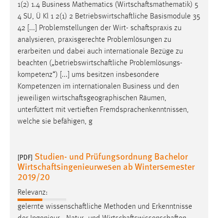
1(2) 1.4 Business Mathematics (
Wirtschaftsmathematik
) 5
Conversion-Tracking
4 SU, Ü Kl 1 2(1) 2
Betriebswirtschaftliche
Basismodule 35
Cookie Laufzeit:
42 [...] Problemstellungen der Wirt-
schaftspraxis
zu
3 Monate
analysieren, praxisgerechte Problemlösungen zu
erarbeiten und dabei auch internationale Bezüge zu
beachten („
betriebswirtschaftliche
Problemlösungs-
Facebook Pixel
kompetenz“) [...] ums besitzen insbesondere
Name:
Kompetenzen im internationalen Business und den
_fbp
jeweiligen
wirtschaftsgeographischen
Räumen,
unterfüttert mit vertieften Fremdsprachenkenntnissen,
Anbieter:
welche sie befähigen, g
Facebook
Zweck:
Studien- und Prüfungsordnung Bachelor
Conversion-Tracking
[PDF]
Wirtschaftsingenieurwesen ab Wintersemester
Cookie Laufzeit:
2019/20
3 Monate
Relevanz:
gelernte
wissenschaftliche
Methoden und Erkenntnisse