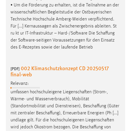
• Um die Förderung zu erhalten, ist die Teilnahme an der
wissenschaftlichen
Begleitstudie der Ostbayerischen
Technische Hochschule Amberg-Weiden verpflichtend.
Für [...] Kernaussagen als Zwischenergebnis ableiten. St
ru kt ur IT-Infrastruktur – Hard-/Software Die
Schaffung
der Software-seitigen Voraussetzungen für den Einsatz
des E-Rezeptes sowie der laufende Betrieb
002 Klimaschutzkonzept CD 20250517
[PDF]
final-web
Relevanz:
umfassen hochschuleigene
Liegenschaften
(Strom-,
Wärme- und Wasserverbrauch), Mobilität
(Standortmobilität und Dienstreisen),
Beschaffung
(Güter
mit zentraler
Beschaffung
), Erneuerbare Energien (Ph [...]
undlage gilt. Für die hochschuleigenen
Liegenschaften
wird jedoch Ökostrom bezogen. Die
Beschaffung
von