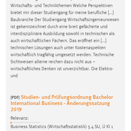
Wirtschafts
- und Technikthemen Welche Perspektiven
Cookie Laufzeit:
bietet mir dieser Studiengang für meine berufliche [...]
Max. 13 Monate
Baubranche Der Studiengang
Wirtschaftsingenieurwesen
ist gekennzeichnet durch eine breit gefächerte und
interdisziplinäre Ausbildung sowohl in technischen als
MARKETING
auch
wirtschaftlichen
Fächern. Das eröffnet ein [...]
technischen Lösungen auch unter Kostenaspekten
Marketing Cookies werden von Drittanbietern
wirtschaftlich
tragfähig umgesetzt werden. Technische
verwendet, um personalisierte Werbung anzuzeigen.
Sichtweisen alleine reichen dazu nicht aus –
Sie tun dies, indem sie Besucher über Websites
wirtschaftliches
Denken ist unverzichtbar. Die Elektro-
hinweg verfolgen.
und
Google Ads
Studien- und Prüfungsordnung Bachelor
Name:
[PDF]
International Business - Änderungssatzung
_gcl_au
2019
Anbieter:
Relevanz:
Google Ireland Limited
Business Statistics (
Wirtschaftsstatistik
) 5 4 SU, Ü Kl 1
Zweck: