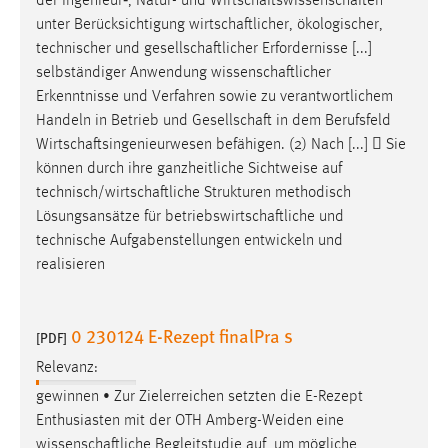
der Ingenieur‐, Natur- und
Wirtschaftswissenschaften
EXTERNE MEDIEN
unter Berücksichtigung
wirtschaftlicher
, ökologischer,
Um Inhalte von Videoplattformen und Social Media
technischer und
gesellschaftlicher
Erfordernisse [...]
Plattformen anzeigen zu können, werden von diesen
selbständiger Anwendung
wissenschaftlicher
externen Medien Cookies gesetzt.
Erkenntnisse und Verfahren sowie zu verantwortlichem
Handeln in Betrieb und
Gesellschaft
in dem Berufsfeld
YouTube
Wirtschaftsingenieurwesen
befähigen. (2) Nach [...]  Sie
können durch ihre ganzheitliche Sichtweise auf
technisch/wirtschaftliche
Strukturen methodisch
Vimeo
Lösungsansätze für
betriebswirtschaftliche
und
technische Aufgabenstellungen entwickeln und
realisieren
0 230124 E-Rezept finalPra s
[PDF]
Relevanz:
gewinnen • Zur Zielerreichen setzten die E-Rezept
Enthusiasten mit der OTH Amberg-Weiden eine
wissenschaftliche
Begleitstudie auf, um mögliche