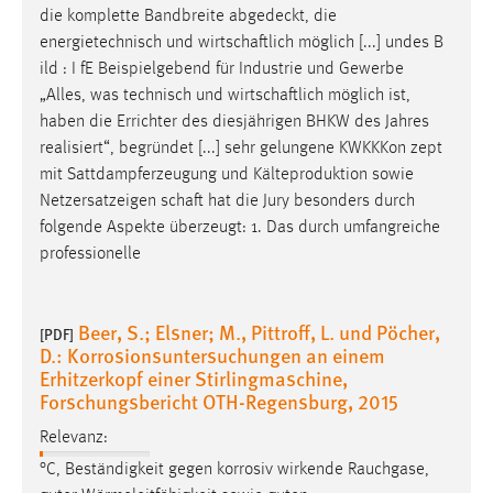
30 Tage
die komplette Bandbreite abgedeckt, die
energietechnisch und ­
wirtschaftlich
möglich [...] undes B
Chat
ild : I fE Beispielgebend für Industrie und Gewerbe
„Alles, was technisch und
wirtschaftlich
möglich ist,
Name:
haben die Errichter des diesjährigen BHKW des Jahres
MibewSessionID, MIBEW_UserID, mibew_locale, mibew-
realisiert“, begründet [...] sehr gelungene KWKK­Kon­ zept
chat-frame-style-5e9dbeb1811c0446
mit Sattdampferzeugung und Kälteproduktion sowie
Netzersatzeigen­
schaft
hat die Jury besonders durch
Zweck:
Wird benötigt um die Chatfunktion nutzen zu können.
folgende Aspekte überzeugt: 1. Das durch umfangreiche
professionelle
Cookie Laufzeit:
MibewSessionID, mibew-chat-frame-style-
5e9dbeb1811c0446 = Sitzungslaufzeit, mibew_locale = 3
Beer, S.; Elsner; M., Pittroff, L. und Pöcher,
[PDF]
Jahre, MIBEW_UserID = 1 Jahr
D.: Korrosionsuntersuchungen an einem
Erhitzerkopf einer Stirlingmaschine,
Forschungsbericht OTH-Regensburg, 2015
Login
Relevanz:
Name:
°C, Beständigkeit gegen korrosiv wirkende Rauchgase,
fe_user, be_user, be_lastLoginProvider