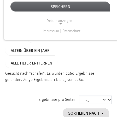
SPEICHERN
Alter
Details anzeigen
SUCHEN
Impressum
|
Datenschutz
NOTWENDIGE COOKIES
TYP: DATEIEN
Aktive Filter:
Notwendige Cookies ermöglichen grundlegende
ALTER: ÜBER EIN JAHR
Funktionen und sind für die einwandfreie Funktion der
Website erforderlich.
ALLE FILTER ENTFERNEN
Einverständnis
Gesucht nach "schäfer".
Es wurden 2260 Ergebnisse
Name:
gefunden.
Zeige Ergebnisse 1 bis 25 von 2260.
cookie_consent
Zweck:
Ergebnisse pro Seite:
Dieser Cookie speichert die ausgewählten Einverständnis-
Optionen des Benutzers
SORTIEREN NACH
Cookie Laufzeit: