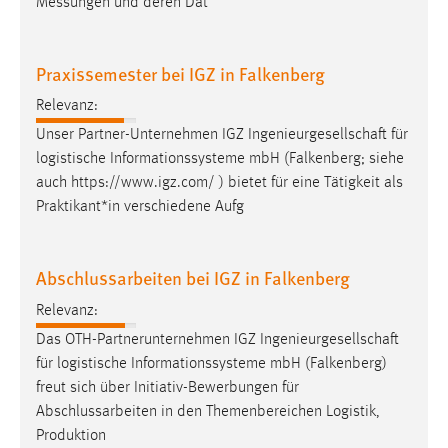
Messungen und deren Dat
30 Tage
Chat
Praxissemester bei IGZ in Falkenberg
Name:
Relevanz:
MibewSessionID, MIBEW_UserID, mibew_locale, mibew-
Unser Partner-Unternehmen IGZ
Ingenieurgesellschaft
für
chat-frame-style-5e9dbeb1811c0446
logistische Informationssysteme mbH (Falkenberg; siehe
auch https://www.igz.com/ ) bietet für eine Tätigkeit als
Zweck:
Wird benötigt um die Chatfunktion nutzen zu können.
Praktikant*in verschiedene Aufg
Cookie Laufzeit:
MibewSessionID, mibew-chat-frame-style-
Abschlussarbeiten bei IGZ in Falkenberg
5e9dbeb1811c0446 = Sitzungslaufzeit, mibew_locale = 3
Jahre, MIBEW_UserID = 1 Jahr
Relevanz:
Das OTH-Partnerunternehmen IGZ
Ingenieurgesellschaft
Login
für logistische Informationssysteme mbH (Falkenberg)
freut sich über Initiativ-Bewerbungen für
Name:
Abschlussarbeiten in den Themenbereichen Logistik,
fe_user, be_user, be_lastLoginProvider
Produktion