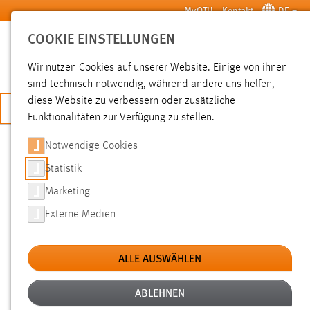
Zum Hauptinhalt springen
MyOTH
Kontakt
DE
COOKIE EINSTELLUNGEN
SUCHE
Wir nutzen Cookies auf unserer Website. Einige von ihnen
sind technisch notwendig, während andere uns helfen,
diese Website zu verbessern oder zusätzliche
JETZT BEWERBEN
Funktionalitäten zur Verfügung zu stellen.
Notwendige Cookies
SUCHE
Statistik
Marketing
FILTER
Externe Medien
Typ
ALLE AUSWÄHLEN
Erstellungsdatum
ABLEHNEN