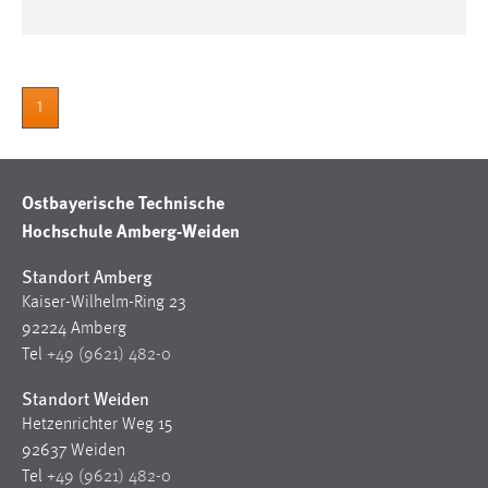
Zweck:
Dieser Cookie ist notwendig um sich an der Website
einloggen zu können.
Cookie Laufzeit:
1
24 Stunden
Ostbayerische Technische
STATISTIK
Hochschule Amberg-Weiden
Statistik Cookies erfassen Informationen anonym.
Standort Amberg
Diese Informationen helfen uns zu verstehen, wie
Kaiser-Wilhelm-Ring 23
unsere Besucher unsere Website nutzen.
92224 Amberg
Matomo
Tel
+49 (9621) 482-0
Standort Weiden
Name:
_pk_ref, _pk_cvar, _pk_id, _pk_ses
Hetzenrichter Weg 15
92637 Weiden
Zweck:
Tel
+49 (9621) 482-0
Zugriffsstatistik