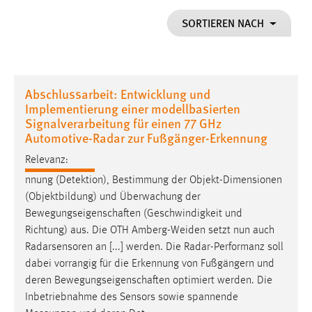
1 Jahr
SORTIEREN NACH
Performance
Name:
Abschlussarbeit: Entwicklung und
staticfilecache
Implementierung einer modellbasierten
Signalverarbeitung für einen 77 GHz
Zweck:
Automotive-Radar zur Fußgänger-Erkennung
Für performante Seitenauslieferung wird in diesem Cookie
gespeichert, ob man eingeloggt ist.
Relevanz:
nnung (Detektion), Bestimmung der Objekt-Dimensionen
Sprachpräferenz
(Objektbildung) und Überwachung der
Bewegungseigenschaften
(Geschwindigkeit und
Name:
Richtung) aus. Die OTH Amberg-Weiden setzt nun auch
site-language-preference
Radarsensoren an [...] werden. Die Radar-Performanz soll
Zweck:
dabei vorrangig für die Erkennung von Fußgängern und
Das Cookie speichert die gewählte Sprache der Website.
deren
Bewegungseigenschaften
optimiert werden. Die
Inbetriebnahme des Sensors sowie spannende
Cookie Laufzeit: