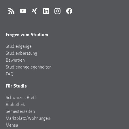
Cookie Laufzeit:
RSS
YouTube
Xing
LinkedIn
Instagram
Facebook
Max. 13 Monate
Fragen zum Studium
MARKETING
Studiengänge
Marketing Cookies werden von Drittanbietern
Studienberatung
verwendet, um personalisierte Werbung anzuzeigen.
Bewerben
Sie tun dies, indem sie Besucher über Websites
Studienangelegenheiten
hinweg verfolgen.
FAQ
Google Ads
Für Studis
Name:
Schwarzes Brett
_gcl_au
Bibliothek
Anbieter:
Semesterzeiten
Google Ireland Limited
Marktplatz/Wohnungen
Mensa
Zweck: