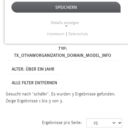
SPEICHERN
Alter
Details anzeigen
SUCHEN
Impressum
|
Datenschutz
NOTWENDIGE COOKIES
Aktive Filter:
TYP:
Notwendige Cookies ermöglichen grundlegende
TX_OTHAWORGANIZATION_DOMAIN_MODEL_INFO
Funktionen und sind für die einwandfreie Funktion der
Website erforderlich.
ALTER: ÜBER EIN JAHR
Einverständnis
ALLE FILTER ENTFERNEN
Name:
cookie_consent
Gesucht nach "schäfer".
Es wurden 3 Ergebnisse gefunden.
Zeige Ergebnisse 1 bis 3 von 3.
Zweck:
Dieser Cookie speichert die ausgewählten Einverständnis-
Optionen des Benutzers
Ergebnisse pro Seite:
Cookie Laufzeit: