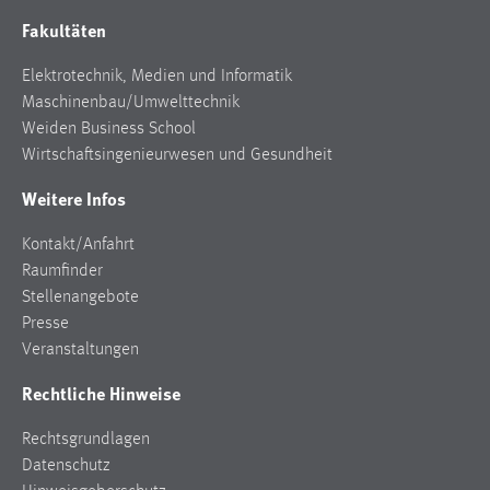
Conversion-Tracking
Fakultäten
Cookie Laufzeit:
Elektrotechnik, Medien und Informatik
3 Monate
Maschinenbau/Umwelttechnik
Weiden Business School
Facebook Pixel
Wirtschaftsingenieurwesen und Gesundheit
Name:
Weitere Infos
_fbp
Kontakt/Anfahrt
Anbieter:
Raumfinder
Facebook
Stellenangebote
Zweck:
Presse
Conversion-Tracking
Veranstaltungen
Cookie Laufzeit:
Rechtliche Hinweise
3 Monate
Rechtsgrundlagen
Datenschutz