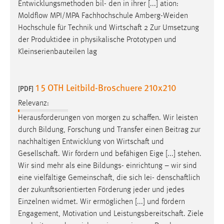
Entwicklungsmethoden bil- den in ihrer [...] ation:
Moldflow MPI/MPA Fachhochschule Amberg-Weiden
Hochschule für Technik und
Wirtschaft
2 Zur Umsetzung
der Produktidee in physikalische Prototypen und
Kleinserienbauteilen lag
1 5 OTH Leitbild-Broschuere 210x210
[PDF]
Relevanz:
Herausforderungen von morgen zu
schaffen
. Wir leisten
durch Bildung, Forschung und Transfer einen Beitrag zur
nachhaltigen Entwicklung von
Wirtschaft
und
Gesellschaft
. Wir fördern und befähigen Eige [...] stehen.
Wir sind mehr als eine Bildungs- einrichtung – wir sind
eine vielfältige
Gemeinschaft
, die sich lei-
denschaftlich
der zukunftsorientierten Förderung jeder und jedes
Einzelnen widmet. Wir ermöglichen [...] und fördern
Engagement, Motivation und
Leistungsbereitschaft
. Ziele