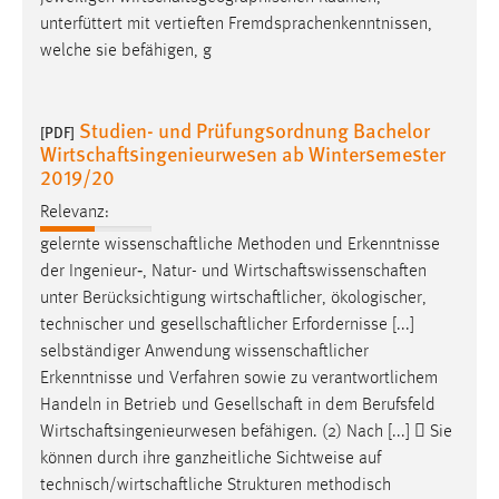
Conversion-Tracking
unterfüttert mit vertieften Fremdsprachenkenntnissen,
welche sie befähigen, g
Cookie Laufzeit:
3 Monate
Studien- und Prüfungsordnung Bachelor
[PDF]
Wirtschaftsingenieurwesen ab Wintersemester
Facebook Pixel
2019/20
Name:
Relevanz:
_fbp
gelernte
wissenschaftliche
Methoden und Erkenntnisse
Anbieter:
der Ingenieur‐, Natur- und
Wirtschaftswissenschaften
Facebook
unter Berücksichtigung
wirtschaftlicher
, ökologischer,
technischer und
gesellschaftlicher
Erfordernisse [...]
Zweck:
selbständiger Anwendung
wissenschaftlicher
Conversion-Tracking
Erkenntnisse und Verfahren sowie zu verantwortlichem
Cookie Laufzeit:
Handeln in Betrieb und
Gesellschaft
in dem Berufsfeld
3 Monate
Wirtschaftsingenieurwesen
befähigen. (2) Nach [...]  Sie
können durch ihre ganzheitliche Sichtweise auf
technisch/wirtschaftliche
Strukturen methodisch