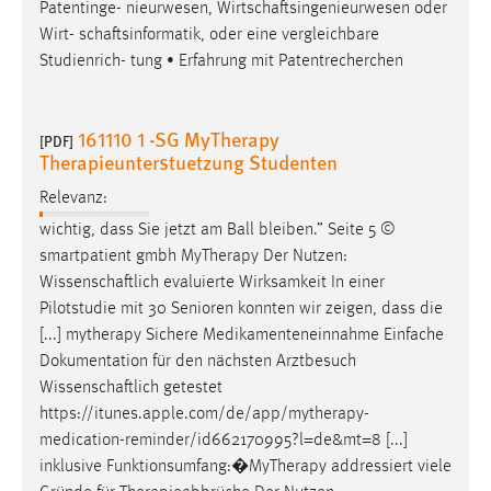
Patentinge- nieurwesen,
Wirtschaftsingenieurwesen
oder
Wirt-
schaftsinformatik
, oder eine vergleichbare
Studienrich- tung • Erfahrung mit Patentrecherchen
161110 1 -SG MyTherapy
[PDF]
Therapieunterstuetzung Studenten
Relevanz:
wichtig, dass Sie jetzt am Ball bleiben.” Seite 5 ©
smartpatient gmbh MyTherapy Der Nutzen:
Wissenschaftlich
evaluierte Wirksamkeit In einer
Pilotstudie mit 30 Senioren konnten wir zeigen, dass die
[...] mytherapy Sichere Medikamenteneinnahme Einfache
Dokumentation für den nächsten Arztbesuch
Wissenschaftlich
getestet
https://itunes.apple.com/de/app/mytherapy-
medication-reminder/id662170995?l=de&mt=8 [...]
inklusive Funktionsumfang:�MyTherapy addressiert viele