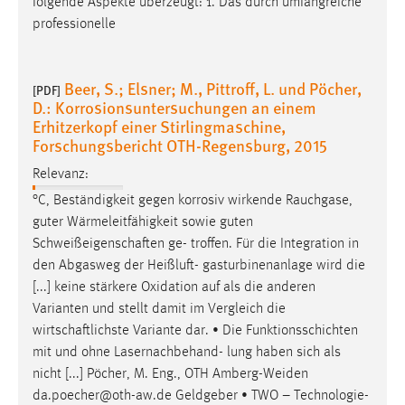
folgende Aspekte überzeugt: 1. Das durch umfangreiche
30 Tage
professionelle
Chat
Beer, S.; Elsner; M., Pittroff, L. und Pöcher,
[PDF]
Name:
D.: Korrosionsuntersuchungen an einem
MibewSessionID, MIBEW_UserID, mibew_locale, mibew-
Erhitzerkopf einer Stirlingmaschine,
chat-frame-style-5e9dbeb1811c0446
Forschungsbericht OTH-Regensburg, 2015
Zweck:
Relevanz:
Wird benötigt um die Chatfunktion nutzen zu können.
°C, Beständigkeit gegen korrosiv wirkende Rauchgase,
Cookie Laufzeit:
guter Wärmeleitfähigkeit sowie guten
MibewSessionID, mibew-chat-frame-style-
Schweißeigenschaften
ge- troffen. Für die Integration in
5e9dbeb1811c0446 = Sitzungslaufzeit, mibew_locale = 3
den Abgasweg der Heißluft- gasturbinenanlage wird die
Jahre, MIBEW_UserID = 1 Jahr
[...] keine stärkere Oxidation auf als die anderen
Varianten und stellt damit im Vergleich die
Login
wirtschaftlichste
Variante dar. • Die Funktionsschichten
mit und ohne Lasernachbehand- lung haben sich als
Name:
nicht [...] Pöcher, M. Eng., OTH Amberg-Weiden
fe_user, be_user, be_lastLoginProvider
da.poecher@oth-aw.de Geldgeber • TWO – Technologie-