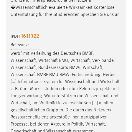
Gründe für Therapieabbrüche Der Nutzen:
�
Wissenschaftlich
evaluierte Wirksamkeit Kostenlose
Unterstützung für Ihre Studierenden Sprechen Sie uns an
1611322
[PDF]
Relevanz:
werb“ mit Verleihung des Deutschen BMBF,
Wissenschaft
,
Wirtschaft
BMU,
Wirtschaft
, Ver- bände,
Wissenschaft
, Bundesressorts BMWi,
Wirtschaft
,
Wissenschaft
BMBF BMU BMWi Fortschreibung: Herbst
[...] Informations- system für
Wissenschaft
und
Wirtschaft
z. B. über Markt- studien oder über Referenzprojekte mit
Langzeitwirkung. Wir unterstützen die
Wissenschaft
und
Wirtschaft
, um Weltmärkte zu erschließen [...] in allen
gesellschaftlichen
Gruppen. Die durch das Netzwerk
Ressourceneffizienz angestoße- nen partizipativen
Prozesse, bei denen Akteure in Politik,
Wirtschaft
,
Gewerkschaft
und
Wissenschaft
zusammen-