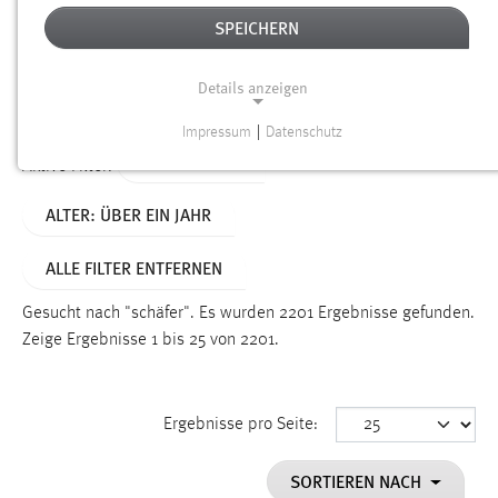
SPEICHERN
Alter
Details anzeigen
SUCHEN
Impressum
|
Datenschutz
NOTWENDIGE COOKIES
TYP: DATEIEN
Aktive Filter:
Notwendige Cookies ermöglichen grundlegende
ALTER: ÜBER EIN JAHR
Funktionen und sind für die einwandfreie Funktion der
Website erforderlich.
ALLE FILTER ENTFERNEN
Einverständnis
Gesucht nach "schäfer".
Es wurden 2201 Ergebnisse gefunden.
Name:
Zeige Ergebnisse 1 bis 25 von 2201.
cookie_consent
Zweck:
Ergebnisse pro Seite:
Dieser Cookie speichert die ausgewählten Einverständnis-
Optionen des Benutzers
SORTIEREN NACH
Cookie Laufzeit: