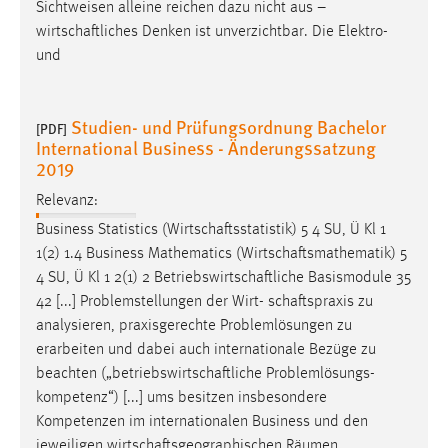
Sichtweisen alleine reichen dazu nicht aus –
wirtschaftliches
Denken ist unverzichtbar. Die Elektro-
Cookie Laufzeit:
und
Max. 13 Monate
Studien- und Prüfungsordnung Bachelor
[PDF]
MARKETING
International Business - Änderungssatzung
2019
Marketing Cookies werden von Drittanbietern
verwendet, um personalisierte Werbung anzuzeigen.
Relevanz:
Sie tun dies, indem sie Besucher über Websites
Business Statistics (
Wirtschaftsstatistik
) 5 4 SU, Ü Kl 1
hinweg verfolgen.
1(2) 1.4 Business Mathematics (
Wirtschaftsmathematik
) 5
4 SU, Ü Kl 1 2(1) 2
Betriebswirtschaftliche
Basismodule 35
Google Ads
42 [...] Problemstellungen der Wirt-
schaftspraxis
zu
analysieren, praxisgerechte Problemlösungen zu
Name:
erarbeiten und dabei auch internationale Bezüge zu
_gcl_au
beachten („
betriebswirtschaftliche
Problemlösungs-
Anbieter:
kompetenz“) [...] ums besitzen insbesondere
Google Ireland Limited
Kompetenzen im internationalen Business und den
Zweck:
jeweiligen
wirtschaftsgeographischen
Räumen,