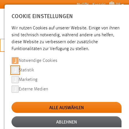
Zum Hauptinhalt springen
MyOTH
Kontakt
DE
COOKIE EINSTELLUNGEN
SUCHE
Wir nutzen Cookies auf unserer Website. Einige von ihnen
sind technisch notwendig, während andere uns helfen,
diese Website zu verbessern oder zusätzliche
JETZT BEWERBEN
Funktionalitäten zur Verfügung zu stellen.
Notwendige Cookies
SUCHE
Statistik
Marketing
FILTER
Externe Medien
Typ
ALLE AUSWÄHLEN
Erstellungsdatum
ABLEHNEN