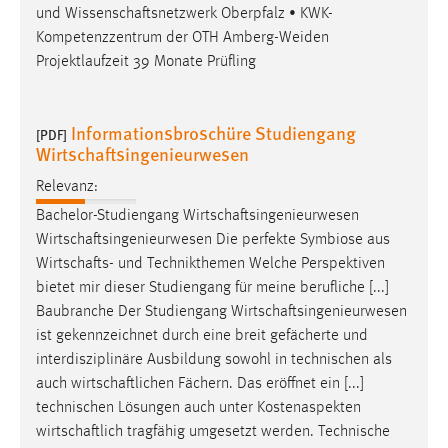
und
Wissenschaftsnetzwerk
Oberpfalz • KWK-
Zweck:
Kompetenzzentrum der OTH Amberg-Weiden
Dieser Cookie ist notwendig um sich an der Website
einloggen zu können.
Projektlaufzeit 39 Monate Prüfling
Cookie Laufzeit:
24 Stunden
Informationsbroschüre Studiengang
[PDF]
Wirtschaftsingenieurwesen
Relevanz:
STATISTIK
Bachelor-Studiengang
Wirtschaftsingenieurwesen
Statistik Cookies erfassen Informationen anonym.
Wirtschaftsingenieurwesen
Die perfekte Symbiose aus
Diese Informationen helfen uns zu verstehen, wie
Wirtschafts
- und Technikthemen Welche Perspektiven
unsere Besucher unsere Website nutzen.
bietet mir dieser Studiengang für meine berufliche [...]
Baubranche Der Studiengang
Wirtschaftsingenieurwesen
Matomo
ist gekennzeichnet durch eine breit gefächerte und
interdisziplinäre Ausbildung sowohl in technischen als
Name:
auch
wirtschaftlichen
Fächern. Das eröffnet ein [...]
_pk_ref, _pk_cvar, _pk_id, _pk_ses
technischen Lösungen auch unter Kostenaspekten
Zweck:
wirtschaftlich
tragfähig umgesetzt werden. Technische
Zugriffsstatistik