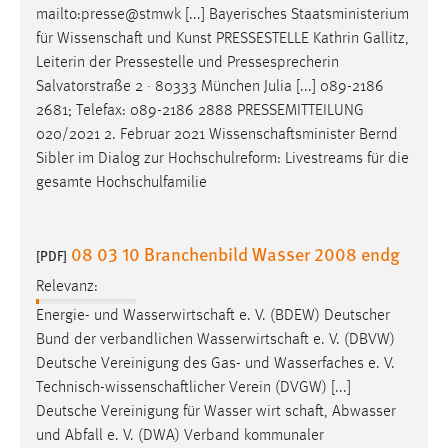
mailto:presse@stmwk [...] Bayerisches Staatsministerium
für
Wissenschaft
und Kunst PRESSESTELLE Kathrin Gallitz,
Leiterin der Pressestelle und Pressesprecherin
Salvatorstraße 2 · 80333 München Julia [...] 089-2186
2681; Telefax: 089-2186 2888 PRESSEMITTEILUNG
020/2021 2. Februar 2021
Wissenschaftsminister
Bernd
Sibler im Dialog zur Hochschulreform: Livestreams für die
gesamte Hochschulfamilie
08 03 10 Branchenbild Wasser 2008 endg
[PDF]
Relevanz:
Energie- und
Wasserwirtschaft
e. V. (BDEW) Deutscher
Bund der verbandlichen
Wasserwirtschaft
e. V. (DBVW)
Deutsche Vereinigung des Gas- und Wasserfaches e. V.
Technisch-wissenschaftlicher
Verein (DVGW) [...]
Deutsche Vereinigung für Wasser wirt
schaft
, Abwasser
und Abfall e. V. (DWA) Verband kommunaler