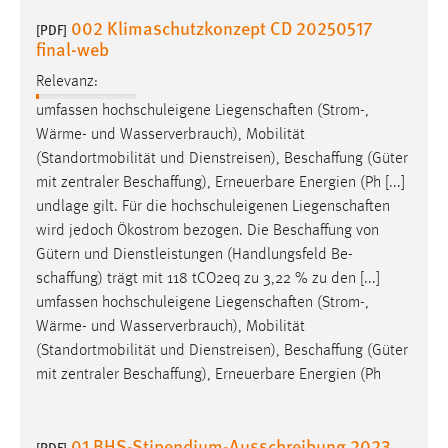
002 Klimaschutzkonzept CD 20250517
[PDF]
final-web
Relevanz:
umfassen hochschuleigene
Liegenschaften
(Strom-,
Wärme- und Wasserverbrauch), Mobilität
(Standortmobilität und Dienstreisen),
Beschaffung
(Güter
mit zentraler
Beschaffung
), Erneuerbare Energien (Ph [...]
undlage gilt. Für die hochschuleigenen
Liegenschaften
wird jedoch Ökostrom bezogen. Die
Beschaffung
von
Gütern und Dienstleistungen (Handlungsfeld Be-
schaffung
) trägt mit 118 tCO2eq zu 3,22 % zu den [...]
umfassen hochschuleigene
Liegenschaften
(Strom-,
Wärme- und Wasserverbrauch), Mobilität
(Standortmobilität und Dienstreisen),
Beschaffung
(Güter
mit zentraler
Beschaffung
), Erneuerbare Energien (Ph
01 BHS-Stipendium-Ausschreibung 2023
[PDF]