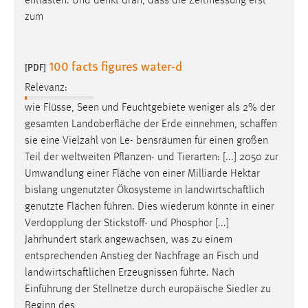
entlasten. Und denkt dran, dass die Zeitmessung erst
zum
100 facts figures water-d
[PDF]
Relevanz:
wie Flüsse, Seen und Feuchtgebiete weniger als 2% der
gesamten Landoberfläche der Erde einnehmen,
schaffen
sie eine Vielzahl von Le- bensräumen für einen großen
Teil der weltweiten Pflanzen- und Tierarten: [...] 2050 zur
Umwandlung einer Fläche von einer Milliarde Hektar
bislang ungenutzter Ökosysteme in
landwirtschaftlich
genutzte Flächen führen. Dies wiederum könnte in einer
Verdopplung der Stickstoff- und Phosphor [...]
Jahrhundert stark angewachsen, was zu einem
entsprechenden Anstieg der Nachfrage an Fisch und
landwirtschaftlichen
Erzeugnissen führte. Nach
Einführung der Stellnetze durch europäische Siedler zu
Beginn des