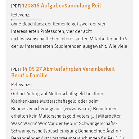
120816 Aufgabensammlung Reil
[PDF]
Relevanz:
ohne Beachtung der Reihenfolge) zwei der vier
interessierten Professoren, vier der acht
nichtwissenschaftlichen
interessierten Mitarbeiter und 16
der 18 interessierten Studierenden ausgewählt. Wie viele
14 05 27 AEmterfahrplan Vereinbarkeit
[PDF]
Beruf u Familie
Relevanz:
Geburt Antrag auf
Mutterschaftsgeld
bei Ihrer
Krankenkasse
Mutterschaftsgeld
oder beim
Bundesversicherungsamt (www.bva.de) Beamtinnen
erhalten kein
Mutterschaftsgeld
Vaters [...] Mitarbeiter
Was? Wann? Wo? Vor der Geburt
Schwangerschafts
-
Schwangerschaftsbescheinigung
Behandelnde Ärztin /
Behandelnder Arzt vorsorgeuntersuchungen für Per [...] r