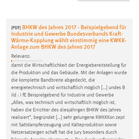
1 Jahr
Performance
BHKW des Jahres 2017 - Beispielgebend für
[PDF]
Industrie und Gewerbe Bundesverbands Kraft-
Name:
Wärme-Kopplung wählt einstimmig eine KWKK-
staticfilecache
Anlage zum BHKW des Jahres 2017
Zweck:
Relevanz:
Für performante Seitenauslieferung wird in diesem Cookie
damit die
Wirtschaftlichkeit
der Energiebereitstellung für
gespeichert, ob man eingeloggt ist.
die Produktion und das Gebäude. Mit der Anlagen wurde
die komplette Bandbreite abgedeckt, die
Sprachpräferenz
energietechnisch und ­
wirtschaftlich
möglich [...] undes B
ild : I fE Beispielgebend für Industrie und Gewerbe
Name:
„Alles, was technisch und
wirtschaftlich
möglich ist,
site-language-preference
haben die Errichter des diesjährigen BHKW des Jahres
Zweck:
realisiert“, begründet [...] sehr gelungene KWKK­Kon­ zept
Das Cookie speichert die gewählte Sprache der Website.
mit Sattdampferzeugung und Kälteproduktion sowie
Netzersatzeigen­
schaft
hat die Jury besonders durch
Cookie Laufzeit: