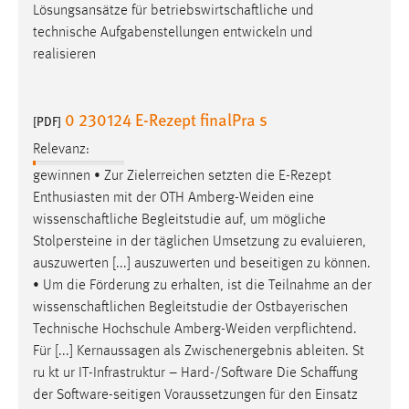
EXTERNE MEDIEN
Lösungsansätze für
betriebswirtschaftliche
und
technische Aufgabenstellungen entwickeln und
Um Inhalte von Videoplattformen und Social Media
realisieren
Plattformen anzeigen zu können, werden von diesen
externen Medien Cookies gesetzt.
0 230124 E-Rezept finalPra s
[PDF]
YouTube
Relevanz:
gewinnen • Zur Zielerreichen setzten die E-Rezept
Vimeo
Enthusiasten mit der OTH Amberg-Weiden eine
wissenschaftliche
Begleitstudie auf, um mögliche
Stolpersteine in der täglichen Umsetzung zu evaluieren,
auszuwerten [...] auszuwerten und beseitigen zu können.
• Um die Förderung zu erhalten, ist die Teilnahme an der
wissenschaftlichen
Begleitstudie der Ostbayerischen
Technische Hochschule Amberg-Weiden verpflichtend.
Für [...] Kernaussagen als Zwischenergebnis ableiten. St
ru kt ur IT-Infrastruktur – Hard-/Software Die
Schaffung
der Software-seitigen Voraussetzungen für den Einsatz