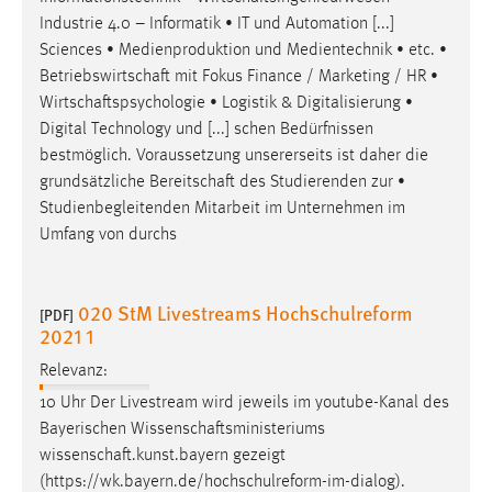
Industrie 4.0 – Informatik • IT und Automation [...]
Sciences • Medienproduktion und Medientechnik • etc. •
Betriebswirtschaft
mit Fokus Finance / Marketing / HR •
Wirtschaftspsychologie
• Logistik & Digitalisierung •
Digital Technology und [...] schen Bedürfnissen
bestmöglich. Voraussetzung unsererseits ist daher die
grundsätzliche
Bereitschaft
des Studierenden zur •
Studienbegleitenden Mitarbeit im Unternehmen im
Umfang von durchs
020 StM Livestreams Hochschulreform
[PDF]
2021 1
Relevanz:
10 Uhr Der Livestream wird jeweils im youtube-Kanal des
Bayerischen
Wissenschaftsministeriums
wissenschaft.kunst.bayern
gezeigt
(https://wk.bayern.de/hochschulreform-im-dialog).