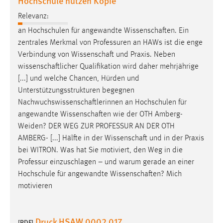
Hochschule nutzen Kopie
Relevanz:
Cookie Laufzeit:
Max. 13 Monate
an Hochschulen für angewandte
Wissenschaften
. Ein
zentrales Merkmal von Professuren an HAWs ist die enge
Verbindung von
Wissenschaft
und Praxis. Neben
wissenschaftlicher
Qualifikation wird daher mehrjährige
MARKETING
[...] und welche Chancen, Hürden und
Marketing Cookies werden von Drittanbietern
Unterstützungsstrukturen begegnen
verwendet, um personalisierte Werbung anzuzeigen.
Nachwuchswissenschaftlerinnen
an Hochschulen für
Sie tun dies, indem sie Besucher über Websites
angewandte
Wissenschaften
wie der OTH Amberg-
hinweg verfolgen.
Weiden? DER WEG ZUR PROFESSUR AN DER OTH
AMBERG- [...] Hälfte in der
Wissenschaft
und in der Praxis
Google Ads
bei WITRON. Was hat Sie motiviert, den Weg in die
Professur einzuschlagen – und warum gerade an einer
Name:
Hochschule für angewandte
Wissenschaften
? Mich
_gcl_au
motivieren
Anbieter:
Google Ireland Limited
Druck HSAW 0002 017
[PDF]
Zweck: