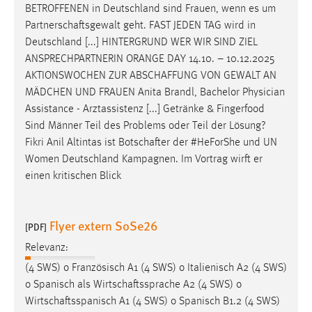
BETROFFENEN in Deutschland sind Frauen, wenn es um
Partnerschaftsgewalt
geht. FAST JEDEN TAG wird in
Deutschland [...] HINTERGRUND WER WIR SIND ZIEL
ANSPRECHPARTNERIN ORANGE DAY 14.10. – 10.12.2025
AKTIONSWOCHEN ZUR
ABSCHAFFUNG
VON GEWALT AN
MÄDCHEN UND FRAUEN Anita Brandl, Bachelor Physician
Assistance - Arztassistenz [...] Getränke & Fingerfood
Sind Männer Teil des Problems oder Teil der Lösung?
Fikri Anil Altintas ist
Botschafter
der #HeForShe und UN
Women Deutschland Kampagnen. Im Vortrag wirft er
einen kritischen Blick
Flyer extern SoSe26
[PDF]
Relevanz:
(4 SWS) o Französisch A1 (4 SWS) o Italienisch A2 (4 SWS)
o Spanisch als
Wirtschaftssprache
A2 (4 SWS) o
Wirtschaftsspanisch
A1 (4 SWS) o Spanisch B1.2 (4 SWS)