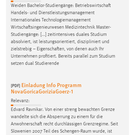
EXTERNE MEDIEN
Weiden Bachelor-Studiengänge:
Betriebswirtschaft
Um Inhalte von Videoplattformen und Social Media
Handels- und Dienstleistungsmanagement
Plattformen anzeigen zu können, werden von diesen
Internationales Technologiemanagement
externen Medien Cookies gesetzt.
Wirtschaftsingenieurwesen
Medizintechnik Master-
Studiengänge: [...] zeitintensives duales Studium
YouTube
absolviert, ist leistungsorientiert, diszipliniert und
zielstrebig –
Eigenschaften
, von denen auch Ihr
Unternehmen profitiert. Bereits parallel zum Studium
Vimeo
setzen dual Studierende
Einladung Info Programm
[PDF]
NovaGoricaGoriziaGoerz-1
Relevanz:
Edvard Ravnikar. Von einer streng bewachten Grenze
wandelte sich die Absperrung zu einem für die
Anwohnerschaft
recht durchlässigen Grenzregime. Seit
Slowenien 2007 Teil des Schengen-Raum wurde, ist