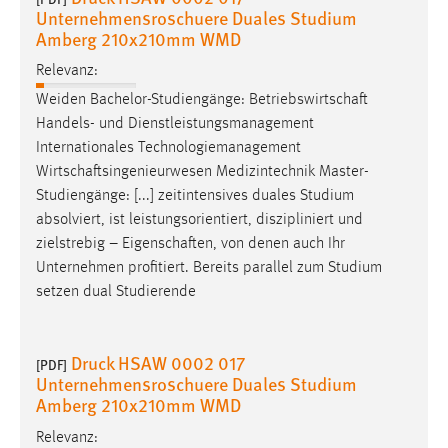
Unternehmensroschuere Duales Studium
Conversion-Tracking
Amberg 210x210mm WMD
Cookie Laufzeit:
Relevanz:
3 Monate
Weiden Bachelor-Studiengänge:
Betriebswirtschaft
Handels- und Dienstleistungsmanagement
Facebook Pixel
Internationales Technologiemanagement
Wirtschaftsingenieurwesen
Medizintechnik Master-
Name:
Studiengänge: [...] zeitintensives duales Studium
_fbp
absolviert, ist leistungsorientiert, diszipliniert und
Anbieter:
zielstrebig –
Eigenschaften
, von denen auch Ihr
Facebook
Unternehmen profitiert. Bereits parallel zum Studium
setzen dual Studierende
Zweck:
Conversion-Tracking
Cookie Laufzeit:
Druck HSAW 0002 017
[PDF]
3 Monate
Unternehmensroschuere Duales Studium
Amberg 210x210mm WMD
Relevanz: