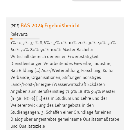
1 Jahr
Performance
BAS 2024 Ergebnisbericht
[PDF]
Name:
Relevanz:
staticfilecache
1% 10,3% 3,1% 8,6% 1,7% 0% 10% 20% 30% 40% 50%
60% 70% 80% 90% 100% Master Bachelor
Zweck:
Wirtschaftsbereich
der ersten Erwerbstätigkeit
Für performante Seitenauslieferung wird in diesem Cookie
gespeichert, ob man eingeloggt ist.
Dienstleistungen Verarbeitendes Gewerbe, Industrie,
Bau Bildung [...] Aus-/Weiterbildung, Forschung, Kultur
Verbände, Organisationen, Stiftungen Sonstiges
Sprachpräferenz
Land-/Forst-/Energie-/Wasserwirtschaft
Eckdaten
Name:
Angaben zum Berufseinstieg 71,9% 18,8% 9,4% Master
site-language-preference
[n=38; Nz=6] [...] ess in Studium und Lehre und der
Weiterentwicklung des Lehrangebots in den
Zweck:
Studiengängen. 3.
Schaffen
einer Grundlage für einen
Das Cookie speichert die gewählte Sprache der Website.
Dialog über angestrebte gemeinsame Qualitätsmaßstäbe
Cookie Laufzeit:
und Qualitätsziele