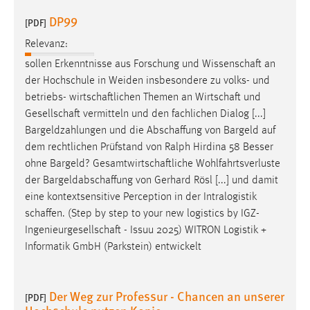
Zweck:
DP99
[PDF]
Dieser Cookie ist notwendig um sich an der Website
einloggen zu können.
Relevanz:
sollen Erkenntnisse aus Forschung und
Wissenschaft
an
Cookie Laufzeit:
der Hochschule in Weiden insbesondere zu volks- und
24 Stunden
betriebs-
wirtschaftlichen
Themen an
Wirtschaft
und
Gesellschaft
vermitteln und den fachlichen Dialog [...]
Bargeldzahlungen und die
Abschaffung
von Bargeld auf
STATISTIK
dem rechtlichen Prüfstand von Ralph Hirdina 58 Besser
Statistik Cookies erfassen Informationen anonym.
ohne Bargeld?
Gesamtwirtschaftliche
Wohlfahrtsverluste
Diese Informationen helfen uns zu verstehen, wie
der
Bargeldabschaffung
von Gerhard Rösl [...] und damit
unsere Besucher unsere Website nutzen.
eine kontextsensitive Perception in der Intralogistik
schaffen
. (Step by step to your new logistics by
IGZ-
Matomo
Ingenieurgesellschaft
- Issuu 2025) WITRON Logistik +
Informatik GmbH (Parkstein) entwickelt
Name:
_pk_ref, _pk_cvar, _pk_id, _pk_ses
Der Weg zur Professur - Chancen an unserer
Zweck:
[PDF]
Zugriffsstatistik