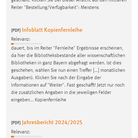
geschafft
. Klicken Sie bei dieser Ansicht auf den mittleren
Reiter "Bestellung/Verfügbarkeit": Meistens
Infoblatt Kopienfernleihe
[PDF]
Relevanz:
dauert, bis im Reiter "Fernleihe" Ergebnisse erscheinen,
da hier die Bibliotheksbestände aller
wissenschaftlichen
Bibliotheken in ganz Bayern abgefragt werden. Ist dies
geschehen, wählen Sie nun einen Treffer [...] monatlichen
Ausgaben). Klicken Sie nach der Eingabe der
Informationen auf "Weiter". Fast
geschafft
! Jetzt nur noch
die zusätzlichen Angaben in die jeweiligen Felder
eingeben... Kopienfernleihe
Jahresbericht 2024/2025
[PDF]
Relevanz: