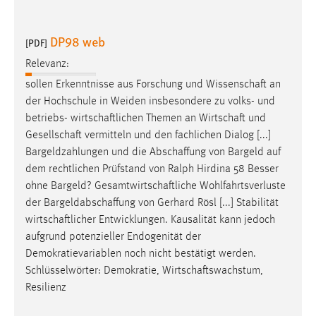
30 Tage
DP98 web
[PDF]
Chat
Relevanz:
Name:
sollen Erkenntnisse aus Forschung und
Wissenschaft
an
MibewSessionID, MIBEW_UserID, mibew_locale, mibew-
der Hochschule in Weiden insbesondere zu volks- und
chat-frame-style-5e9dbeb1811c0446
betriebs-
wirtschaftlichen
Themen an
Wirtschaft
und
Zweck:
Gesellschaft
vermitteln und den fachlichen Dialog [...]
Wird benötigt um die Chatfunktion nutzen zu können.
Bargeldzahlungen und die
Abschaffung
von Bargeld auf
dem rechtlichen Prüfstand von Ralph Hirdina 58 Besser
Cookie Laufzeit:
ohne Bargeld?
Gesamtwirtschaftliche
Wohlfahrtsverluste
MibewSessionID, mibew-chat-frame-style-
5e9dbeb1811c0446 = Sitzungslaufzeit, mibew_locale = 3
der
Bargeldabschaffung
von Gerhard Rösl [...] Stabilität
Jahre, MIBEW_UserID = 1 Jahr
wirtschaftlicher
Entwicklungen. Kausalität kann jedoch
aufgrund potenzieller Endogenität der
Demokratievariablen noch nicht bestätigt werden.
Login
Schlüsselwörter: Demokratie,
Wirtschaftswachstum
,
Name:
Resilienz
fe_user, be_user, be_lastLoginProvider