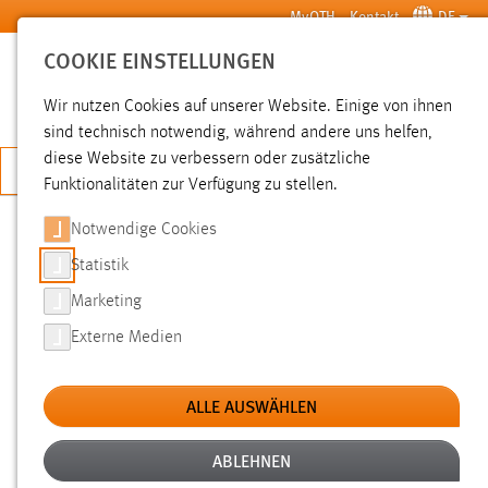
Zum Hauptinhalt springen
MyOTH
Kontakt
DE
COOKIE EINSTELLUNGEN
SUCHE
Wir nutzen Cookies auf unserer Website. Einige von ihnen
sind technisch notwendig, während andere uns helfen,
diese Website zu verbessern oder zusätzliche
JETZT BEWERBEN
Funktionalitäten zur Verfügung zu stellen.
Notwendige Cookies
SUCHE
Statistik
Marketing
FILTER
Externe Medien
Typ
ALLE AUSWÄHLEN
Erstellungsdatum
ABLEHNEN