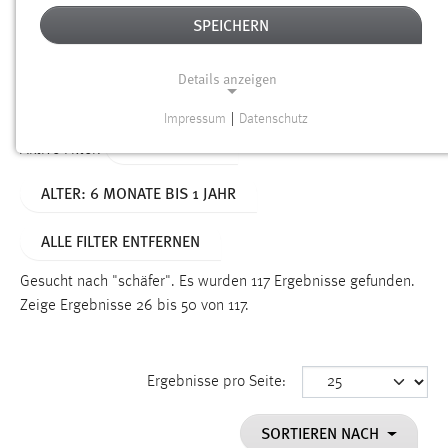
SPEICHERN
Alter
Details anzeigen
SUCHEN
Impressum
|
Datenschutz
NOTWENDIGE COOKIES
TYP: DATEIEN
Aktive Filter:
Notwendige Cookies ermöglichen grundlegende
ALTER: 6 MONATE BIS 1 JAHR
Funktionen und sind für die einwandfreie Funktion der
Website erforderlich.
ALLE FILTER ENTFERNEN
Einverständnis
Gesucht nach "schäfer".
Es wurden 117 Ergebnisse gefunden.
Name:
Zeige Ergebnisse 26 bis 50 von 117.
cookie_consent
Zweck:
Ergebnisse pro Seite:
Dieser Cookie speichert die ausgewählten Einverständnis-
Optionen des Benutzers
SORTIEREN NACH
Cookie Laufzeit: