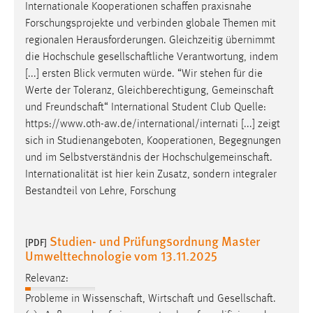
EXTERNE MEDIEN
Internationale Kooperationen
schaffen
praxisnahe
Forschungsprojekte und verbinden globale Themen mit
Um Inhalte von Videoplattformen und Social Media
regionalen Herausforderungen. Gleichzeitig übernimmt
Plattformen anzeigen zu können, werden von diesen
die Hochschule
gesellschaftliche
Verantwortung, indem
externen Medien Cookies gesetzt.
[...] ersten Blick vermuten würde. “Wir stehen für die
Werte der Toleranz, Gleichberechtigung,
Gemeinschaft
YouTube
und
Freundschaft
“ International Student Club Quelle:
https://www.oth-aw.de/international/internati [...] zeigt
Vimeo
sich in Studienangeboten, Kooperationen, Begegnungen
und im Selbstverständnis der
Hochschulgemeinschaft
.
Internationalität ist hier kein Zusatz, sondern integraler
Bestandteil von Lehre, Forschung
Studien- und Prüfungsordnung Master
[PDF]
Umwelttechnologie vom 13.11.2025
Relevanz:
Probleme in
Wissenschaft
,
Wirtschaft
und
Gesellschaft
.