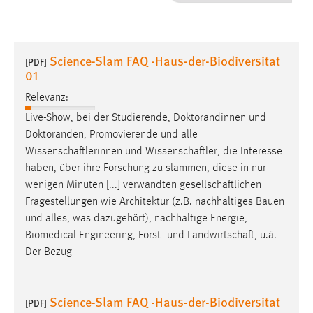
1 Jahr
Performance
Science-Slam FAQ -Haus-der-Biodiversitat
[PDF]
01
Name:
staticfilecache
Relevanz:
Live-Show, bei der Studierende, Doktorandinnen und
Zweck:
Doktoranden, Promovierende und alle
Für performante Seitenauslieferung wird in diesem Cookie
Wissenschaftlerinnen
und
Wissenschaftler
, die Interesse
gespeichert, ob man eingeloggt ist.
haben, über ihre Forschung zu slammen, diese in nur
wenigen Minuten [...] verwandten
gesellschaftlichen
Sprachpräferenz
Fragestellungen wie Architektur (z.B. nachhaltiges Bauen
und alles, was dazugehört), nachhaltige Energie,
Name:
Biomedical Engineering, Forst- und
Landwirtschaft
, u.ä.
site-language-preference
Der Bezug
Zweck:
Das Cookie speichert die gewählte Sprache der Website.
Science-Slam FAQ -Haus-der-Biodiversitat
[PDF]
Cookie Laufzeit: