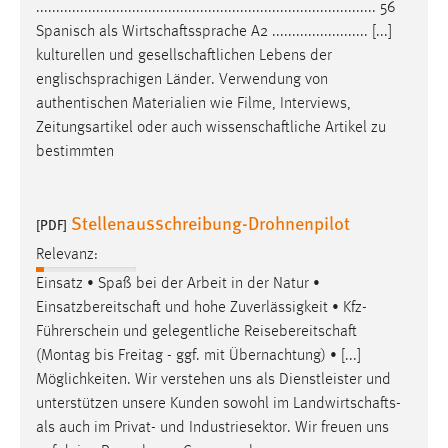
..................................................................................... 56
Spanisch als
Wirtschaftssprache
A2 ........................ [...]
Cookie Laufzeit:
kulturellen und
gesellschaftlichen
Lebens der
Max. 13 Monate
englischsprachigen Länder. Verwendung von
authentischen Materialien wie Filme, Interviews,
Zeitungsartikel oder auch
wissenschaftliche
Artikel zu
MARKETING
bestimmten
Marketing Cookies werden von Drittanbietern
verwendet, um personalisierte Werbung anzuzeigen.
Sie tun dies, indem sie Besucher über Websites
Stellenausschreibung-Drohnenpilot
[PDF]
hinweg verfolgen.
Relevanz:
Einsatz • Spaß bei der Arbeit in der Natur •
Google Ads
Einsatzbereitschaft
und hohe Zuverlässigkeit • Kfz-
Name:
Führerschein und gelegentliche
Reisebereitschaft
_gcl_au
(Montag bis Freitag - ggf. mit Übernachtung) • [...]
Möglichkeiten. Wir verstehen uns als Dienstleister und
Anbieter:
unterstützen unsere Kunden sowohl im
Landwirtschafts
-
Google Ireland Limited
als auch im Privat- und Industriesektor. Wir freuen uns
Zweck: