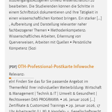
studiengangsbezogenen Umfeld
wissenschaftlich
zu
bearbeiten. Die Studierenden können die Schritte in
einem Schriftstück dokumentieren und Ihre Tätigkeit in
einen
wissenschaftlichen
Kontext bringen. Ein starker [...]
, Aufbereitung und Darstellung relevanter naher
fachbezogener Themen • Methodenkompetenz:
Wissenschaftliches
Arbeiten, Erkennung von
Querverweisen, Arbeiten mit Quellen • Persönliche
Kompetenz (Sozi
OTH-Professional-Postkarte Infowoche
[PDF]
Relevanz:
eln! Finden Sie das für Sie passende Angebot im
Themenfeld Ihrer individuellen Weiterbildung:
Wirtschaft
& Management | Technik & IT | Umwelt & Gesundheit |
Rechtswesen DAS PROGRAMM: • 26. Januar 2026 [...]
Zertifikate & Customized Trainings • 29. Januar 2026, 17
Uhr Arbeitsrecht (LL.M) & Handels- u.
Gesellschaftsrecht