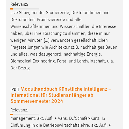
30 Tage
Relevanz:
Live-Show, bei der Studierende, Doktorandinnen und
Chat
Doktoranden, Promovierende und alle
Wissenschaftlerinnen
und
Wissenschaftler
, die Interesse
Name:
haben, über ihre Forschung zu slammen, diese in nur
MibewSessionID, MIBEW_UserID, mibew_locale, mibew-
wenigen Minuten [...] verwandten
gesellschaftlichen
chat-frame-style-5e9dbeb1811c0446
Fragestellungen wie Architektur (z.B. nachhaltiges Bauen
Zweck:
und alles, was dazugehört), nachhaltige Energie,
Wird benötigt um die Chatfunktion nutzen zu können.
Biomedical Engineering, Forst- und
Landwirtschaft
, u.ä.
Der Bezug
Cookie Laufzeit:
MibewSessionID, mibew-chat-frame-style-
5e9dbeb1811c0446 = Sitzungslaufzeit, mibew_locale = 3
Modulhandbuch Künstliche Intelligenz –
Jahre, MIBEW_UserID = 1 Jahr
[PDF]
International für Studienanfänger ab
Sommersemester 2024
Login
Relevanz:
Name:
management, akt. Aufl. • Vahs, D./
Schäfer
-Kunz, J.:
fe_user, be_user, be_lastLoginProvider
Einführung in die
Betriebswirtschaftslehre
, akt. Aufl. •