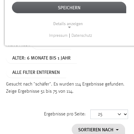
SPEICHERN
Alter
Details anzeigen
SUCHEN
Impressum
|
Datenschutz
NOTWENDIGE COOKIES
TYP: DATEIEN
Aktive Filter:
Notwendige Cookies ermöglichen grundlegende
ALTER: 6 MONATE BIS 1 JAHR
Funktionen und sind für die einwandfreie Funktion der
Website erforderlich.
ALLE FILTER ENTFERNEN
Einverständnis
Gesucht nach "schäfer".
Es wurden 114 Ergebnisse gefunden.
Name:
Zeige Ergebnisse 51 bis 75 von 114.
cookie_consent
Zweck:
Ergebnisse pro Seite:
Dieser Cookie speichert die ausgewählten Einverständnis-
Optionen des Benutzers
SORTIEREN NACH
Cookie Laufzeit: