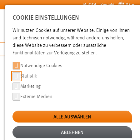
Zum Hauptinhalt springen
MyOTH
Kontakt
DE
COOKIE EINSTELLUNGEN
SUCHE
Wir nutzen Cookies auf unserer Website. Einige von ihnen
sind technisch notwendig, während andere uns helfen,
diese Website zu verbessern oder zusätzliche
JETZT BEWERBEN
Funktionalitäten zur Verfügung zu stellen.
Notwendige Cookies
SUCHE
Statistik
Marketing
FILTER
Externe Medien
Typ
ALLE AUSWÄHLEN
Erstellungsdatum
ABLEHNEN