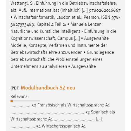
Wettengl, S.: Einführung in die
Betriebswirtschaftslehre
,
Zweck:
akt. Aufl. Internationalität (inhaltlich) [...] 9780262016667
Dieser Cookie ist notwendig um sich an der Website
•
Wirtschaftsinformatik
, Laudon et al., Pearson, ISBN 978-
einloggen zu können.
3827373489, Kapitel 4 Teil 2: • Manuela Lenzen:
Cookie Laufzeit:
Natürliche und Künstliche Intelligenz - Einführung in die
24 Stunden
Kognitionswissenschaft
, Campus [...] • Ausgewählte
Modelle, Konzepte, Verfahren und Instrumente der
Betriebswirtschaftslehre
anzuwenden • Grundlegende
STATISTIK
betriebswirtschaftliche
Problemstellungen eines
Unternehmens zu analysieren • Ausgewählte
Statistik Cookies erfassen Informationen anonym.
Diese Informationen helfen uns zu verstehen, wie
unsere Besucher unsere Website nutzen.
Modulhandbuch SZ neu
[PDF]
Matomo
Relevanz:
................. 50 Französisch als
Wirtschaftssprache
A1
Name:
............................................................... 52 Spanisch als
_pk_ref, _pk_cvar, _pk_id, _pk_ses
Wirtschaftssprache
A1 ................................... [...]
Zweck:
..................... 54
Wirtschaftsspanisch
A1
Zugriffsstatistik