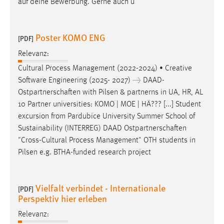
auf deine Bewerbung. Gerne auch u
Conversion-Tracking
Cookie Laufzeit:
Poster KOMO ENG
[PDF]
3 Monate
Relevanz:
Facebook Pixel
Cultural Process Management (2022-2024) • Creative
Software Engineering (2025- 2027) →
DAAD-
Name:
Ostpartnerschaften
with Pilsen & partnerns in UA, HR, AL
_fbp
10 Partner universities: KOMO | MOE | HÄ??? [...] Student
excursion from Pardubice University Summer School of
Anbieter:
Sustainability (INTERREG) DAAD
Ostpartnerschaften
Facebook
"Cross-Cultural Process Management" OTH students in
Zweck:
Pilsen e.g. BTHA-funded research project
Conversion-Tracking
Cookie Laufzeit:
Vielfalt verbindet - Internationale
[PDF]
3 Monate
Perspektiv hier erleben
Relevanz: