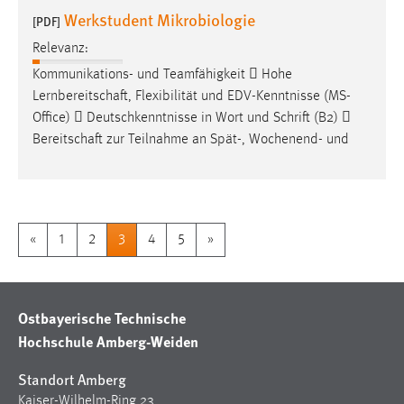
Werkstudent Mikrobiologie
[PDF]
Relevanz:
Kommunikations- und Teamfähigkeit  Hohe
Lernbereitschaft
, Flexibilität und EDV-Kenntnisse (MS-
Office)  Deutschkenntnisse in Wort und Schrift (B2) 
Bereitschaft
zur Teilnahme an Spät-, Wochenend- und
«
1
2
3
4
5
»
Ostbayerische Technische
Hochschule Amberg-Weiden
Standort Amberg
Kaiser-Wilhelm-Ring 23