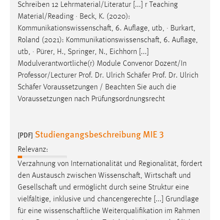
Schreiben 12 Lehrmaterial/Literatur [...] r Teaching
Material/Reading · Beck, K. (2020):
Kommunikationswissenschaft
, 6. Auflage, utb, · Burkart,
Roland (2021):
Kommunikationswissenschaft
, 6. Auflage,
utb, · Pürer, H., Springer, N., Eichhorn [...]
Modulverantwortliche(r) Module Convenor Dozent/In
Professor/Lecturer Prof. Dr. Ulrich
Schäfer
Prof. Dr. Ulrich
Schäfer
Voraussetzungen / Beachten Sie auch die
Voraussetzungen nach Prüfungsordnungsrecht
Studiengangsbeschreibung MIE 3
[PDF]
Relevanz:
Verzahnung von Internationalität und Regionalität, fördert
den Austausch zwischen
Wissenschaft
,
Wirtschaft
und
Gesellschaft
und ermöglicht durch seine Struktur eine
vielfältige, inklusive und chancengerechte [...] Grundlage
für eine
wissenschaftliche
Weiterqualifikation im Rahmen