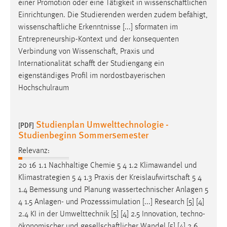
einer Promotion oder eine Tätigkeit in
wissenschaftlichen
Einrichtungen. Die Studierenden werden zudem befähigt,
wissenschaftliche
Erkenntnisse [...] sformaten im
Entrepreneurship-Kontext und der konsequenten
Verbindung von
Wissenschaft
, Praxis und
Internationalität
schafft
der Studiengang ein
eigenständiges Profil im nordostbayerischen
Hochschulraum
Studienplan Umwelttechnologie -
[PDF]
Studienbeginn Sommersemester
Relevanz:
20 16 1.1 Nachhaltige Chemie 5 4 1.2 Klimawandel und
Klimastrategien 5 4 1.3 Praxis der
Kreislaufwirtschaft
5 4
1.4 Bemessung und Planung wassertechnischer Anlagen 5
4 1.5 Anlagen- und Prozesssimulation [...] Research [5] [4]
2.4 KI in der Umwelttechnik [5] [4] 2.5 Innovation, techno-
ökonomischer und
gesellschaftlicher
Wandel [5] [4] 2.6