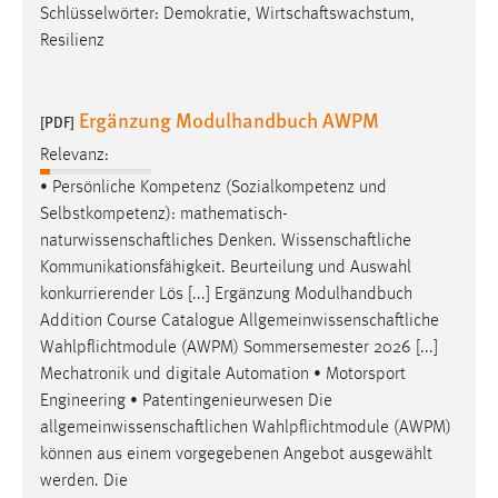
EXTERNE MEDIEN
Schlüsselwörter: Demokratie,
Wirtschaftswachstum
,
Resilienz
Um Inhalte von Videoplattformen und Social Media
Plattformen anzeigen zu können, werden von diesen
externen Medien Cookies gesetzt.
Ergänzung Modulhandbuch AWPM
[PDF]
YouTube
Relevanz:
• Persönliche Kompetenz (Sozialkompetenz und
Selbstkompetenz):
mathematisch-
Vimeo
naturwissenschaftliches
Denken.
Wissenschaftliche
Kommunikationsfähigkeit. Beurteilung und Auswahl
konkurrierender Lös [...] Ergänzung Modulhandbuch
Addition Course Catalogue
Allgemeinwissenschaftliche
Wahlpflichtmodule (AWPM) Sommersemester 2026 [...]
Mechatronik und digitale Automation • Motorsport
Engineering • Patentingenieurwesen Die
allgemeinwissenschaftlichen
Wahlpflichtmodule (AWPM)
können aus einem vorgegebenen Angebot ausgewählt
werden. Die