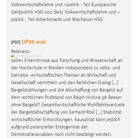
Volkswirtschaftslehre
und –politik - Teil Europäische
Conversion-Tracking
Geldpolitik HSG 002 Seitz
Volkswirtschaftslehre
und –
Cookie Laufzeit:
politik - Teil Arbeitsmarkt und Wachstum HSG
3 Monate
DP98 web
[PDF]
Facebook Pixel
Relevanz:
Name:
sollen Erkenntnisse aus Forschung und
Wissenschaft
an
_fbp
der Hochschule in Weiden insbesondere zu volks- und
Anbieter:
betriebs-
wirtschaftlichen
Themen an
Wirtschaft
und
Facebook
Gesellschaft
vermitteln und den fachlichen Dialog [...]
Bargeldzahlungen und die
Abschaffung
von Bargeld auf
Zweck:
dem rechtlichen Prüfstand von Ralph Hirdina 58 Besser
Conversion-Tracking
ohne Bargeld?
Gesamtwirtschaftliche
Wohlfahrtsverluste
Cookie Laufzeit:
der
Bargeldabschaffung
von Gerhard Rösl [...] Stabilität
3 Monate
wirtschaftlicher
Entwicklungen. Kausalität kann jedoch
aufgrund potenzieller Endogenität der
Demokratievariablen noch nicht bestätigt werden.