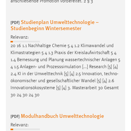
anschließende Promotion vorbereitet. 2 § 3
Studienplan Umwelttechnologie –
[PDF]
Studienbeginn Wintersemester
Relevanz:
20 16 1.1 Nachhaltige Chemie 5 4 1.2 Klimawandel und
Klimastrategien 5 4 1.3 Praxis der
Kreislaufwirtschaft
5 4
1.4 Bemessung und Planung wassertechnischer Anlagen 5
4 1.5 Anlagen- und Prozesssimulation [...] Research [5] [4]
2.4 KI in der Umwelttechnik [5] [4] 2.5 Innovation, techno-
ökonomischer und
gesellschaftlicher
Wandel [5] [4] 2.6
Innovationsökosysteme [5] [4] 3. Masterarbeit 30 Gesamt
30 24 30 24 30
Modulhandbuch Umwelttechnologie
[PDF]
Relevanz: