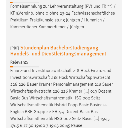
Formelsammlung zur Lehrveranstaltung (PV) und TR **) /
Cookie Laufzeit:
KT n.Vereinb. ohne 0 ohne 23-24
Fachwissenschaftliches
Max. 13 Monate
Praktikum Praktikumsleistung Jüntgen / Hummich /
Kammerdiener Kammerdiener / Jüntgen
MARKETING
Stundenplan Bachelorstudiengang
[PDF]
Marketing Cookies werden von Drittanbietern
Handels- und Dienstleistungsmanagement
verwendet, um personalisierte Werbung anzuzeigen.
Sie tun dies, indem sie Besucher über Websites
Relevanz:
hinweg verfolgen.
Finanz-und
Investitionswirtschaft
218 Hock Finanz-und
Investitionswirtschaft
218 Hock
Wirtschaftsprivatrecht
Google Ads
226 226 Bauer Krämer Personalmanagement 218 Sauer
Wirtschaftsprivatrecht
226 226 Krämer [...] 019 Dozent
Name:
Basic Bus
Wirtschaftsmathematik
HSG 002 Seitz
_gcl_au
Wirtschaftsmathematik
Hybrid Popp Basic Business
Anbieter:
English BBE-Gruppe 2 EH 4.4 Dozent Basic Bus
Google Ireland Limited
Wirtschaftsmathematik
HSG 002 Seitz Basic [...] 15:45
17:15 6 17:30 19:00 7 19:15 20:45 Pause
Zweck: