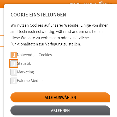
Zum Hauptinhalt springen
MyOTH
Kontakt
DE
COOKIE EINSTELLUNGEN
SUCHE
Wir nutzen Cookies auf unserer Website. Einige von ihnen
sind technisch notwendig, während andere uns helfen,
diese Website zu verbessern oder zusätzliche
JETZT BEWERBEN
Funktionalitäten zur Verfügung zu stellen.
Notwendige Cookies
SUCHE
Statistik
Marketing
FILTER
Externe Medien
Typ
ALLE AUSWÄHLEN
Erstellungsdatum
ABLEHNEN