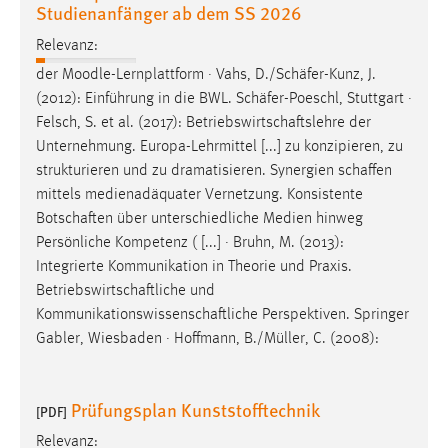
Studienanfänger ab dem SS 2026
Zweck:
Dieser Cookie ist notwendig um sich an der Website
Relevanz:
einloggen zu können.
der Moodle-Lernplattform · Vahs, D./
Schäfer
-Kunz, J.
Cookie Laufzeit:
(2012): Einführung in die BWL.
Schäfer
-Poeschl, Stuttgart ·
24 Stunden
Felsch, S. et al. (2017):
Betriebswirtschaftslehre
der
Unternehmung. Europa-Lehrmittel [...] zu konzipieren, zu
strukturieren und zu dramatisieren. Synergien
schaffen
mittels medienadäquater Vernetzung. Konsistente
STATISTIK
Botschaften
über unterschiedliche Medien hinweg
Statistik Cookies erfassen Informationen anonym.
Persönliche Kompetenz ( [...] · Bruhn, M. (2013):
Diese Informationen helfen uns zu verstehen, wie
Integrierte Kommunikation in Theorie und Praxis.
unsere Besucher unsere Website nutzen.
Betriebswirtschaftliche
und
Kommunikationswissenschaftliche
Perspektiven. Springer
Matomo
Gabler, Wiesbaden · Hoffmann, B./Müller, C. (2008):
Name:
_pk_ref, _pk_cvar, _pk_id, _pk_ses
Prüfungsplan Kunststofftechnik
[PDF]
Zweck:
Relevanz:
Zugriffsstatistik