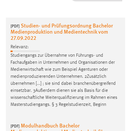
1 Jahr
Performance
Studien- und Prüfungsordnung Bachelor
[PDF]
Medienproduktion und Medientechnik vom
Name:
27.09.2022
staticfilecache
Relevanz:
Zweck:
Studiengangs zur Übernahme von Führungs- und
Für performante Seitenauslieferung wird in diesem Cookie
Fachaufgaben in Unternehmen und Organisationen der
gespeichert, ob man eingeloggt ist.
Medienwirtschaft
wie zum Beispiel Agenturen oder
medienproduzierenden Unternehmen. 2Zusätzlich
Sprachpräferenz
übernehmen [...] ; sie sind dabei branchenübergreifend
einsetzbar. 3Außerdem dienen sie als Basis für die
Name:
wissenschaftliche
Weiterqualifizierung im Rahmen eines
site-language-preference
Masterstudiengangs. § 3 Regelstudienzeit, Beginn
Zweck:
Das Cookie speichert die gewählte Sprache der Website.
Modulhandbuch Bachelor
[PDF]
Cookie Laufzeit: