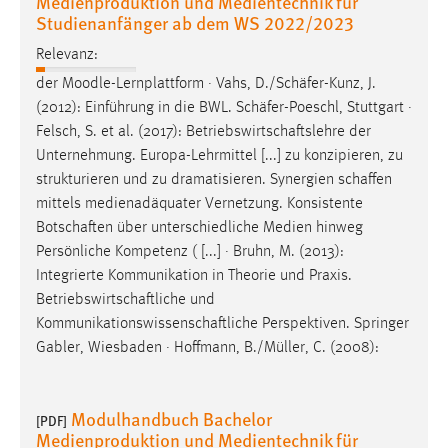
Medienproduktion und Medientechnik für
30 Tage
Studienanfänger ab dem WS 2022/2023
Relevanz:
Chat
der Moodle-Lernplattform · Vahs, D./
Schäfer
-Kunz, J.
Name:
(2012): Einführung in die BWL.
Schäfer
-Poeschl, Stuttgart ·
MibewSessionID, MIBEW_UserID, mibew_locale, mibew-
Felsch, S. et al. (2017):
Betriebswirtschaftslehre
der
chat-frame-style-5e9dbeb1811c0446
Unternehmung. Europa-Lehrmittel [...] zu konzipieren, zu
strukturieren und zu dramatisieren. Synergien
schaffen
Zweck:
mittels medienadäquater Vernetzung. Konsistente
Wird benötigt um die Chatfunktion nutzen zu können.
Botschaften
über unterschiedliche Medien hinweg
Cookie Laufzeit:
Persönliche Kompetenz ( [...] · Bruhn, M. (2013):
MibewSessionID, mibew-chat-frame-style-
Integrierte Kommunikation in Theorie und Praxis.
5e9dbeb1811c0446 = Sitzungslaufzeit, mibew_locale = 3
Betriebswirtschaftliche
und
Jahre, MIBEW_UserID = 1 Jahr
Kommunikationswissenschaftliche
Perspektiven. Springer
Gabler, Wiesbaden · Hoffmann, B./Müller, C. (2008):
Login
Name:
Modulhandbuch Bachelor
[PDF]
fe_user, be_user, be_lastLoginProvider
Medienproduktion und Medientechnik für