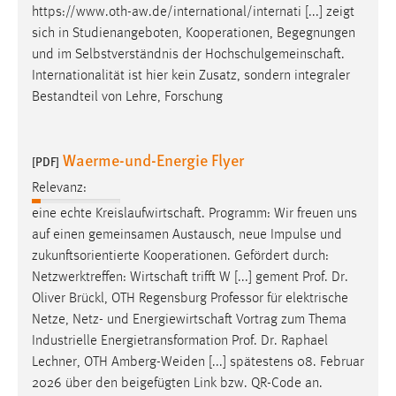
https://www.oth-aw.de/international/internati [...] zeigt
Conversion-Tracking
sich in Studienangeboten, Kooperationen, Begegnungen
Cookie Laufzeit:
und im Selbstverständnis der
Hochschulgemeinschaft
.
3 Monate
Internationalität ist hier kein Zusatz, sondern integraler
Bestandteil von Lehre, Forschung
Facebook Pixel
Waerme-und-Energie Flyer
Name:
[PDF]
_fbp
Relevanz:
Anbieter:
eine echte
Kreislaufwirtschaft
. Programm: Wir freuen uns
Facebook
auf einen gemeinsamen Austausch, neue Impulse und
zukunftsorientierte Kooperationen. Gefördert durch:
Zweck:
Netzwerktreffen:
Wirtschaft
trifft W [...] gement Prof. Dr.
Conversion-Tracking
Oliver Brückl, OTH Regensburg Professor für elektrische
Cookie Laufzeit:
Netze, Netz- und
Energiewirtschaft
Vortrag zum Thema
3 Monate
Industrielle Energietransformation Prof. Dr. Raphael
Lechner, OTH Amberg-Weiden [...] spätestens 08. Februar
2026 über den beigefügten Link bzw. QR-Code an.