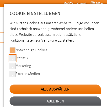
Zum Hauptinhalt springen
MyOTH
Kontakt
DE
COOKIE EINSTELLUNGEN
SUCHE
Wir nutzen Cookies auf unserer Website. Einige von ihnen
sind technisch notwendig, während andere uns helfen,
diese Website zu verbessern oder zusätzliche
JETZT BEWERBEN
Funktionalitäten zur Verfügung zu stellen.
Notwendige Cookies
SUCHE
Statistik
Marketing
FILTER
Externe Medien
Typ
ALLE AUSWÄHLEN
Erstellungsdatum
ABLEHNEN