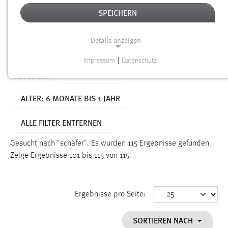
SPEICHERN
Alter
Details anzeigen
SUCHEN
Impressum
|
Datenschutz
NOTWENDIGE COOKIES
TYP: DATEIEN
Aktive Filter:
Notwendige Cookies ermöglichen grundlegende
ALTER: 6 MONATE BIS 1 JAHR
Funktionen und sind für die einwandfreie Funktion der
Website erforderlich.
ALLE FILTER ENTFERNEN
Einverständnis
Gesucht nach "schäfer".
Es wurden 115 Ergebnisse gefunden.
Name:
Zeige Ergebnisse 101 bis 115 von 115.
cookie_consent
Zweck:
Ergebnisse pro Seite:
Dieser Cookie speichert die ausgewählten Einverständnis-
Optionen des Benutzers
SORTIEREN NACH
Cookie Laufzeit: