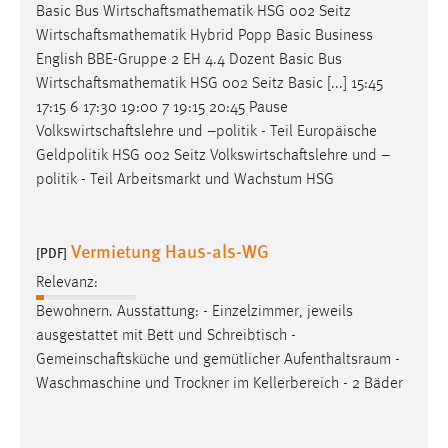
Basic Bus
Wirtschaftsmathematik
HSG 002 Seitz
Zweck:
Wirtschaftsmathematik
Hybrid Popp Basic Business
Dieser Cookie ist notwendig um sich an der Website
English BBE-Gruppe 2 EH 4.4 Dozent Basic Bus
einloggen zu können.
Wirtschaftsmathematik
HSG 002 Seitz Basic [...] 15:45
Cookie Laufzeit:
17:15 6 17:30 19:00 7 19:15 20:45 Pause
24 Stunden
Volkswirtschaftslehre
und –politik - Teil Europäische
Geldpolitik HSG 002 Seitz
Volkswirtschaftslehre
und –
politik - Teil Arbeitsmarkt und Wachstum HSG
STATISTIK
Statistik Cookies erfassen Informationen anonym.
Vermietung Haus-als-WG
[PDF]
Diese Informationen helfen uns zu verstehen, wie
unsere Besucher unsere Website nutzen.
Relevanz:
Bewohnern. Ausstattung: - Einzelzimmer, jeweils
Matomo
ausgestattet mit Bett und Schreibtisch -
Gemeinschaftsküche
und gemütlicher Aufenthaltsraum -
Name:
Waschmaschine und Trockner im Kellerbereich - 2 Bäder
_pk_ref, _pk_cvar, _pk_id, _pk_ses
Zweck:
Zugriffsstatistik