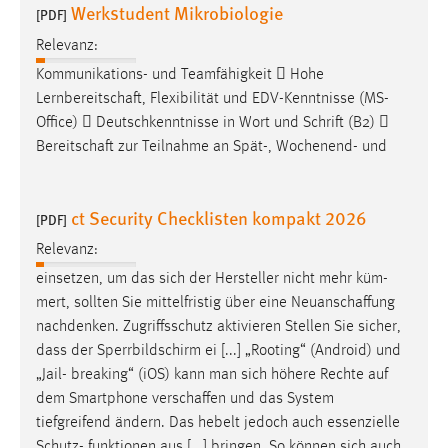
Werkstudent Mikrobiologie
[PDF]
Relevanz:
Kommunikations- und Teamfähigkeit  Hohe
Lernbereitschaft
, Flexibilität und EDV-Kenntnisse (MS-
Office)  Deutschkenntnisse in Wort und Schrift (B2) 
Bereitschaft
zur Teilnahme an Spät-, Wochenend- und
ct Security Checklisten kompakt 2026
[PDF]
Relevanz:
einsetzen, um das sich der Hersteller nicht mehr küm-
mert, sollten Sie mittelfristig über eine
Neuanschaffung
nachdenken. Zugriffsschutz aktivieren Stellen Sie sicher,
dass der Sperrbildschirm ei [...] „Rooting“ (Android) und
„Jail- breaking“ (iOS) kann man sich höhere Rechte auf
dem Smartphone
verschaffen
und das System
tiefgreifend ändern. Das hebelt jedoch auch essenzielle
Schutz- funktionen aus [...] bringen. So können sich auch