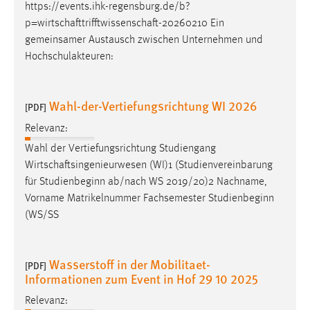
EXTERNE MEDIEN
https://events.ihk-regensburg.de/b?
p=wirtschafttrifftwissenschaft-20260210
Ein
Um Inhalte von Videoplattformen und Social Media
gemeinsamer Austausch zwischen Unternehmen und
Plattformen anzeigen zu können, werden von diesen
Hochschulakteuren:
externen Medien Cookies gesetzt.
YouTube
Wahl-der-Vertiefungsrichtung WI 2026
[PDF]
Relevanz:
Vimeo
Wahl der Vertiefungsrichtung Studiengang
Wirtschaftsingenieurwesen
(WI)1 (Studienvereinbarung
für Studienbeginn ab/nach WS 2019/20)2 Nachname,
Vorname Matrikelnummer Fachsemester Studienbeginn
(WS/SS
Wasserstoff in der Mobilitaet-
[PDF]
Informationen zum Event in Hof 29 10 2025
Relevanz: