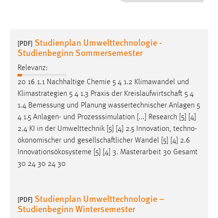
1 Jahr
Performance
Studienplan Umwelttechnologie -
[PDF]
Studienbeginn Sommersemester
Name:
staticfilecache
Relevanz:
20 16 1.1 Nachhaltige Chemie 5 4 1.2 Klimawandel und
Zweck:
Klimastrategien 5 4 1.3 Praxis der
Kreislaufwirtschaft
5 4
Für performante Seitenauslieferung wird in diesem Cookie
1.4 Bemessung und Planung wassertechnischer Anlagen 5
gespeichert, ob man eingeloggt ist.
4 1.5 Anlagen- und Prozesssimulation [...] Research [5] [4]
2.4 KI in der Umwelttechnik [5] [4] 2.5 Innovation, techno-
Sprachpräferenz
ökonomischer und
gesellschaftlicher
Wandel [5] [4] 2.6
Innovationsökosysteme [5] [4] 3. Masterarbeit 30 Gesamt
Name:
30 24 30 24 30
site-language-preference
Zweck:
Das Cookie speichert die gewählte Sprache der Website.
Studienplan Umwelttechnologie –
[PDF]
Studienbeginn Wintersemester
Cookie Laufzeit: