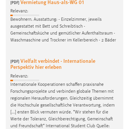
Vermietung Haus-als-WG 01
[PDF]
Cookie Laufzeit:
Relevanz:
Max. 13 Monate
Bewohnern. Ausstattung: - Einzelzimmer, jeweils
ausgestattet mit Bett und Schreibtisch -
Gemeinschaftsküche
und gemütlicher Aufenthaltsraum -
MARKETING
Waschmaschine und Trockner im Kellerbereich - 2 Bäder
Marketing Cookies werden von Drittanbietern
verwendet, um personalisierte Werbung anzuzeigen.
Vielfalt verbindet - Internationale
[PDF]
Sie tun dies, indem sie Besucher über Websites
Perspektiv hier erleben
hinweg verfolgen.
Relevanz:
Google Ads
Internationale Kooperationen
schaffen
praxisnahe
Forschungsprojekte und verbinden globale Themen mit
Name:
regionalen Herausforderungen. Gleichzeitig übernimmt
_gcl_au
die Hochschule
gesellschaftliche
Verantwortung, indem
Anbieter:
[...] ersten Blick vermuten würde. “Wir stehen für die
Google Ireland Limited
Werte der Toleranz, Gleichberechtigung,
Gemeinschaft
und
Freundschaft
“ International Student Club Quelle:
Zweck: