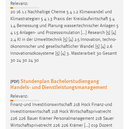
30 Tage
Relevanz:
20 16 1.1 Nachhaltige Chemie 5 4 1.2 Klimawandel und
Chat
Klimastrategien 5 4 1.3 Praxis der
Kreislaufwirtschaft
5 4
1.4 Bemessung und Planung wassertechnischer Anlagen 5
Name:
4 1.5 Anlagen- und Prozesssimulation [...] Research [5] [4]
MibewSessionID, MIBEW_UserID, mibew_locale, mibew-
2.4 KI in der Umwelttechnik [5] [4] 2.5 Innovation, techno-
chat-frame-style-5e9dbeb1811c0446
ökonomischer und
gesellschaftlicher
Wandel [5] [4] 2.6
Zweck:
Innovationsökosysteme [5] [4] 3. Masterarbeit 30 Gesamt
Wird benötigt um die Chatfunktion nutzen zu können.
30 24 30 24 30
Cookie Laufzeit:
MibewSessionID, mibew-chat-frame-style-
Stundenplan Bachelorstudiengang
[PDF]
5e9dbeb1811c0446 = Sitzungslaufzeit, mibew_locale = 3
Handels- und Dienstleistungsmanagement
Jahre, MIBEW_UserID = 1 Jahr
Relevanz:
Login
Finanz-und
Investitionswirtschaft
218 Hock Finanz-und
Investitionswirtschaft
218 Hock
Wirtschaftsprivatrecht
Name:
226 226 Bauer Krämer Personalmanagement 218 Sauer
fe_user, be_user, be_lastLoginProvider
Wirtschaftsprivatrecht
226 226 Krämer [...] 019 Dozent