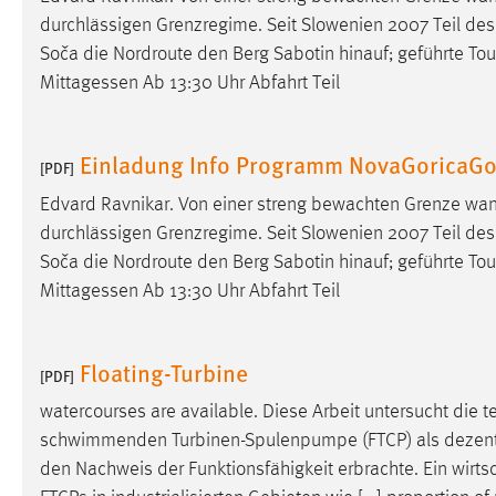
durchlässigen Grenzregime. Seit Slowenien 2007 Teil des
Matomo
Soča die Nordroute den Berg Sabotin hinauf; geführte To
Mittagessen Ab 13:30 Uhr Abfahrt Teil
Name:
_pk_ref, _pk_cvar, _pk_id, _pk_ses
Zweck:
Zugriffsstatistik
Einladung Info Programm NovaGoricaGor
[PDF]
Cookie Laufzeit:
Max. 13 Monate
Edvard Ravnikar. Von einer streng bewachten Grenze wan
durchlässigen Grenzregime. Seit Slowenien 2007 Teil des
Soča die Nordroute den Berg Sabotin hinauf; geführte To
MARKETING
Mittagessen Ab 13:30 Uhr Abfahrt Teil
Marketing Cookies werden von Drittanbietern
verwendet, um personalisierte Werbung anzuzeigen.
Sie tun dies, indem sie Besucher über Websites
Floating-Turbine
[PDF]
hinweg verfolgen.
watercourses are available. Diese Arbeit untersucht die
Google Ads
schwimmenden Turbinen-Spulenpumpe (FTCP) als dezentral
den Nachweis der Funktionsfähigkeit erbrachte. Ein
wirts
Name:
_gcl_au