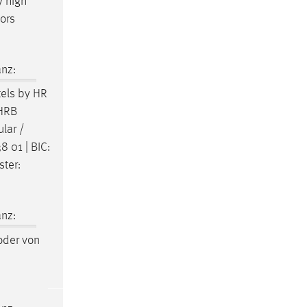
y high
ors
nz:
tels by HR
 HRB
lar /
 01 | BIC:
ter:
nz:
der von