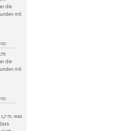
er die
tunden mit
nz:
cht
er die
tunden mit
nz:
 1,7 m, was
dass