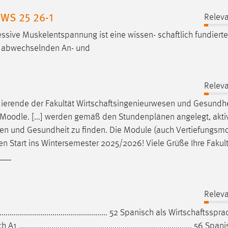
 WS 25 26-1
Releva
ressive Muskelentspannung ist eine wissen-
schaftlich
fundierte
r abwechselnden An- und
Releva
ierende der Fakultät
Wirtschaftsingenieurwesen
und Gesundhe
 Moodle. [...] werden gemäß den Stundenplänen angelegt, akti
sen
und Gesundheit zu finden. Die Module (auch Vertiefungsmo
n Start ins Wintersemester 2025/2026! Viele Grüße Ihre Fakul
___
Releva
..................................................... 52 Spanisch als
Wirtschaftsspra
ch
A1 ..................................................................................... 56 Sp