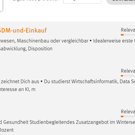
SDM-und-Einkauf
Releva
urwesen
, Maschinenbau oder vergleichbar • Idealerweise erste
gsabwicklung, Disposition
Releva
 zeichnet Dich aus • Du studierst
Wirtschaftsinformatik
, Data S
nteresse an KI, m
Releva
 Gesundheit Studienbegleitendes Zusatzangebot im Winters
 Dozent