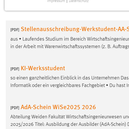
Impressum
|
Datenschutz
NOTWENDIGE COOKIES
Notwendige Cookies ermöglichen grundlegende
Funktionen und sind für die einwandfreie Funktion der
Stellenausschreibung-Werkstudent-AA-
Website erforderlich.
[PDF]
aus • Laufendes Studium im Bereich
Wirtschaftsingenie
Einverständnis
in der Arbeit mit
Warenwirtschaftssystemen
(z. B. Auftra
Name:
cookie_consent
Zweck:
Dieser Cookie speichert die
KI-Werksstudent
[PDF]
ausgewählten Einverständnis-Optionen
des Benutzers
so einen ganzheitlichen Einblick in das Unternehmen Das
Informatik oder ein vergleichbares Fachgebiet • Du hast I
Cookie Laufzeit:
1 Jahr
Performance
AdA-Schein WiSe2025 2026
[PDF]
Name:
Abteilung Weiden Fakultät
Wirtschaftsingenieurwesen
und
staticfilecache
2025/2026 Titel: Ausbildung der Ausbilder (AdA-Schein)
Zweck:
Für performante Seitenauslieferung wird