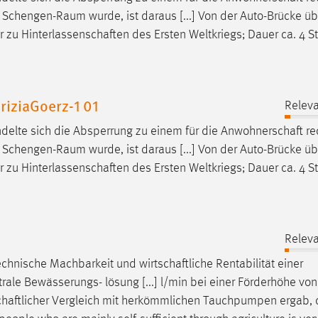
 Schengen-Raum wurde, ist daraus [...] Von der Auto-Brücke üb
ur zu
Hinterlassenschaften
des Ersten Weltkriegs; Dauer ca. 4 S
iziaGoerz-1 01
Releva
delte sich die Absperrung zu einem für die
Anwohnerschaft
re
 Schengen-Raum wurde, ist daraus [...] Von der Auto-Brücke üb
ur zu
Hinterlassenschaften
des Ersten Weltkriegs; Dauer ca. 4 S
Releva
 technische Machbarkeit und
wirtschaftliche
Rentabilität einer
e Bewässerungs- lösung [...] l/min bei einer Förderhöhe von
chaftlicher
Vergleich mit herkömmlichen Tauchpumpen ergab, 