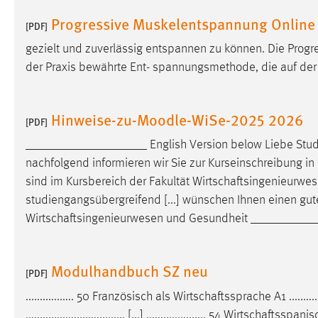
Progressive Muskelentspannung Online
[PDF]
gezielt und zuverlässig entspannen zu können. Die Prog
der Praxis bewährte Ent- spannungsmethode, die auf de
Hinweise-zu-Moodle-WiSe-2025 2026
[PDF]
___________________ English Version below Liebe Stud
nachfolgend informieren wir Sie zur Kurseinschreibung in
sind im Kursbereich der Fakultät
Wirtschaftsingenieurwe
studiengangsübergreifend [...] wünschen Ihnen einen gute
Wirtschaftsingenieurwesen
und Gesundheit __________
Modulhandbuch SZ neu
[PDF]
................. 50 Französisch als
Wirtschaftssprache
A1 ..........
................................... [...] ..................... 54
Wirtschaftsspanis