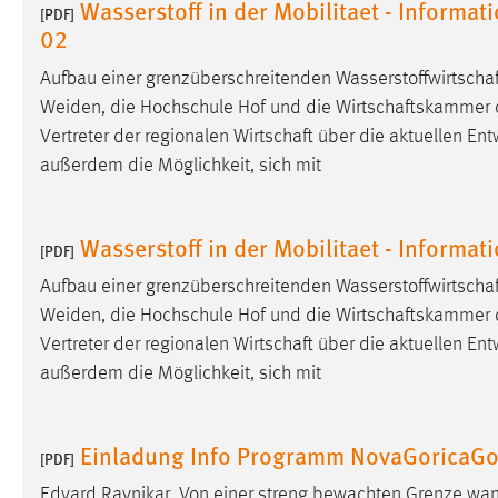
Wasserstoff in der Mobilitaet - Informa
[PDF]
Cookie Laufzeit:
MibewSessionID, mibew-chat-frame-
02
style-5e9dbeb1811c0446 =
Sitzungslaufzeit, mibew_locale = 3
Aufbau einer grenzüberschreitenden
Wasserstoffwirtschaf
Jahre, MIBEW_UserID = 1 Jahr
Weiden, die Hochschule Hof und die
Wirtschaftskammer
Vertreter der regionalen
Wirtschaft
über die aktuellen Ent
Login
außerdem die Möglichkeit, sich mit
Name:
fe_user, be_user, be_lastLoginProvider
Wasserstoff in der Mobilitaet - Informa
Zweck:
[PDF]
Dieser Cookie ist notwendig um sich an
der Website einloggen zu können.
Aufbau einer grenzüberschreitenden
Wasserstoffwirtschaf
Cookie Laufzeit:
Weiden, die Hochschule Hof und die
Wirtschaftskammer
24 Stunden
Vertreter der regionalen
Wirtschaft
über die aktuellen Ent
außerdem die Möglichkeit, sich mit
STATISTIK
Statistik Cookies erfassen Informationen anonym.
Einladung Info Programm NovaGoricaGo
[PDF]
Diese Informationen helfen uns zu verstehen, wie
unsere Besucher unsere Website nutzen.
Edvard Ravnikar. Von einer streng bewachten Grenze wan