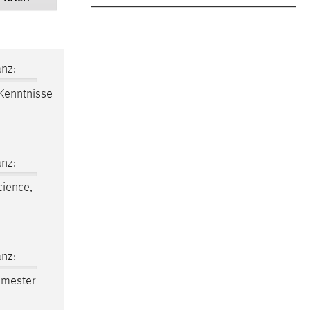
nz:
 Kenntnisse
nz:
cience,
nz:
emester