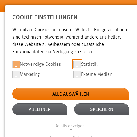
Zum Hauptinhalt springen
COOKIE EINSTELLUNGEN
Wir nutzen Cookies auf unserer Website. Einige von ihnen
sind technisch notwendig, während andere uns helfen,
diese Website zu verbessern oder zusätzliche
SUCHE
Funktionalitäten zur Verfügung zu stellen.
Notwendige Cookies
Statistik
Marketing
Externe Medien
ALLE AUSWÄHLEN
TYP: DATEIEN
ALTER: 6 MONATE BIS 1 
Aktive Filter:
ABLEHNEN
SPEICHERN
Gesucht nach "schäfer".
Es wurden 115 Ergebnisse gefunde
Details anzeigen