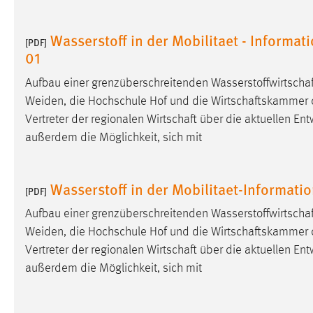
in diesem Cookie gespeichert, ob man
eingeloggt ist.
Wasserstoff in der Mobilitaet - Informa
[PDF]
01
Sprachpräferenz
Aufbau einer grenzüberschreitenden
Wasserstoffwirtschaf
Name:
site-language-preference
Weiden, die Hochschule Hof und die
Wirtschaftskammer
Vertreter der regionalen
Wirtschaft
über die aktuellen Ent
Zweck:
Das Cookie speichert die gewählte
außerdem die Möglichkeit, sich mit
Sprache der Website.
Cookie Laufzeit:
30 Tage
Wasserstoff in der Mobilitaet-Informati
[PDF]
Chat
Aufbau einer grenzüberschreitenden
Wasserstoffwirtschaf
Name:
Weiden, die Hochschule Hof und die
Wirtschaftskammer
MibewSessionID, MIBEW_UserID,
mibew_locale, mibew-chat-frame-style-
Vertreter der regionalen
Wirtschaft
über die aktuellen Ent
5e9dbeb1811c0446
außerdem die Möglichkeit, sich mit
Zweck:
Wird benötigt um die Chatfunktion
nutzen zu können.