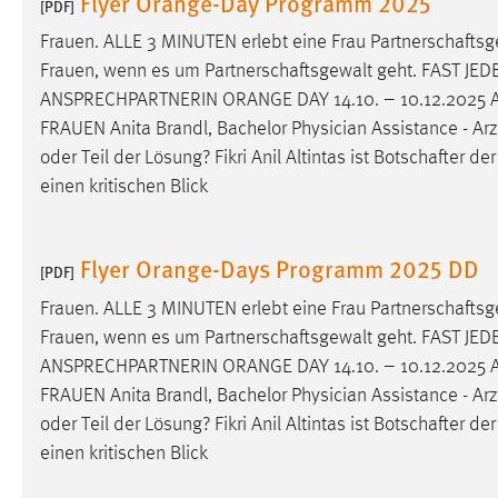
Flyer Orange-Day Programm 2025
[PDF]
externen Medien Cookies gesetzt.
Frauen. ALLE 3 MINUTEN erlebt eine Frau
Partnerschaftsg
Frauen, wenn es um
Partnerschaftsgewalt
geht. FAST JED
YouTube
ANSPRECHPARTNERIN ORANGE DAY 14.10. – 10.12.202
FRAUEN Anita Brandl, Bachelor Physician Assistance - Arz
Vimeo
oder Teil der Lösung? Fikri Anil Altintas ist
Botschafter
der
einen kritischen Blick
Flyer Orange-Days Programm 2025 DD
[PDF]
Frauen. ALLE 3 MINUTEN erlebt eine Frau
Partnerschaftsg
Frauen, wenn es um
Partnerschaftsgewalt
geht. FAST JED
ANSPRECHPARTNERIN ORANGE DAY 14.10. – 10.12.202
FRAUEN Anita Brandl, Bachelor Physician Assistance - Arz
oder Teil der Lösung? Fikri Anil Altintas ist
Botschafter
der
einen kritischen Blick