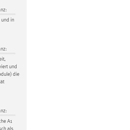
nz:
 und in
nz:
it,
viert und
dule) die
tät
nz:
che
A1
anisch als