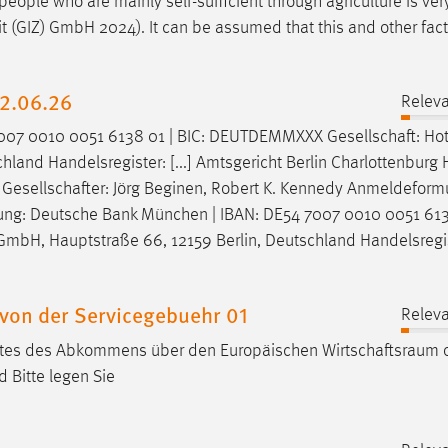
 people who are mainly self-sufficient through agriculture is ver
 (GIZ) GmbH 2024). It can be assumed that this and other fact
12.06.26
Releva
7007 0010 0051 6138 01 | BIC: DEUTDEMMXXX
Gesellschaft
: Ho
land Handelsregister: [...] Amtsgericht Berlin Charlottenburg
r
Gesellschafter
: Jörg Beginen, Robert K. Kennedy Anmeldeformu
dung: Deutsche Bank München | IBAN: DE54 7007 0010 0051 6138
GmbH, Hauptstraße 66, 12159 Berlin, Deutschland Handelsregis
von der Servicegebuehr 01
Releva
aates des Abkommens über den Europäischen
Wirtschaftsraum
o
 Bitte legen Sie