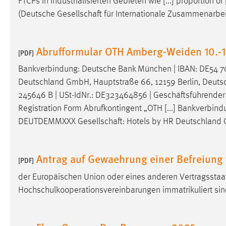
FTCPs in industrialisierten Gebieten wie [...] proportion of
Anbieter:
Google Ireland Limited
(Deutsche
Gesellschaft
für Internationale Zusammenarbeit
Zweck:
Conversion-Tracking
Abrufformular OTH Amberg-Weiden 10.-
Cookie Laufzeit:
3 Monate
[PDF]
Bankverbindung: Deutsche Bank München | IBAN: DE54 
Facebook Pixel
Deutschland GmbH, Hauptstraße 66, 12159 Berlin, Deutsch
245646 B | USt-IdNr.: DE323464856 | Geschäftsführende
Name:
_fbp
Registration Form Abrufkontingent „OTH [...] Bankverbin
Anbieter:
Facebook
DEUTDEMMXXX
Gesellschaft
: Hotels by HR Deutschland 
Zweck:
Conversion-Tracking
Antrag auf Gewaehrung einer Befreiung 
Cookie Laufzeit:
3 Monate
[PDF]
der Europäischen Union oder eines anderen Vertragsst
Hochschulkooperationsvereinbarungen immatrikuliert sind
EXTERNE MEDIEN
Um Inhalte von Videoplattformen und Social Media
Plattformen anzeigen zu können, werden von diesen