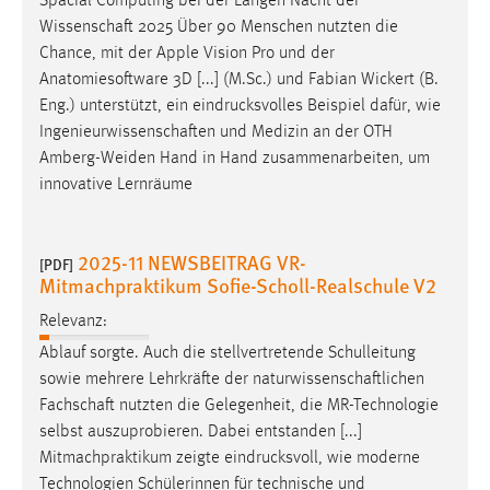
Spacial Computing bei der Langen Nacht der
Conversion-Tracking
Wissenschaft
2025 Über 90 Menschen nutzten die
Chance, mit der Apple Vision Pro und der
Cookie Laufzeit:
Anatomiesoftware 3D [...] (M.Sc.) und Fabian Wickert (B.
3 Monate
Eng.) unterstützt, ein eindrucksvolles Beispiel dafür, wie
Ingenieurwissenschaften
und Medizin an der OTH
Facebook Pixel
Amberg-Weiden Hand in Hand zusammenarbeiten, um
innovative Lernräume
Name:
_fbp
2025-11 NEWSBEITRAG VR-
Anbieter:
[PDF]
Mitmachpraktikum Sofie-Scholl-Realschule V2
Facebook
Relevanz:
Zweck:
Conversion-Tracking
Ablauf sorgte. Auch die stellvertretende Schulleitung
sowie mehrere Lehrkräfte der
naturwissenschaftlichen
Cookie Laufzeit:
Fachschaft
nutzten die Gelegenheit, die MR-Technologie
3 Monate
selbst auszuprobieren. Dabei entstanden [...]
Mitmachpraktikum zeigte eindrucksvoll, wie moderne
Technologien Schülerinnen für technische und