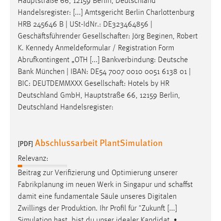
Hauptstraße 66, 12159 Berlin, Deutschland
Handelsregister: [...] Amtsgericht Berlin Charlottenburg
HRB 245646 B | USt-IdNr.: DE323464856 |
Geschäftsführender
Gesellschafter
: Jörg Beginen, Robert
K. Kennedy Anmeldeformular / Registration Form
Abrufkontingent „OTH [...] Bankverbindung: Deutsche
Bank München | IBAN: DE54 7007 0010 0051 6138 01 |
BIC: DEUTDEMMXXX
Gesellschaft
: Hotels by HR
Deutschland GmbH, Hauptstraße 66, 12159 Berlin,
Deutschland Handelsregister:
Abschlussarbeit PlantSimulation
[PDF]
Relevanz:
Beitrag zur Verifizierung und Optimierung unserer
Fabrikplanung im neuen Werk in Singapur und
schaffst
damit eine fundamentale Säule unseres Digitalen
Zwillings der Produktion. Ihr Profil für "Zukunft [...]
Simulation hast, bist du unser idealer Kandidat. •