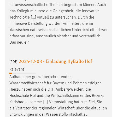
EXTERNE MEDIEN
naturwissenschaftliche
Themen begeistern können. Auch
Um Inhalte von Videoplattformen und Social Media
das Kollegium nutzte die Gelegenheit, die innovative
Plattformen anzeigen zu können, werden von diesen
Technologie [...] virtuell zu untersuchen. Durch die
externen Medien Cookies gesetzt.
immersive Darstellung wurden Feinheiten, die im
klassischen
naturwissenschaftlichen
Unterricht oft schwer
YouTube
erfassbar sind, anschaulich sichtbar und verständlich.
Das neu ein
Vimeo
2025-12-03 - Einladung HyBaBo Hof
[PDF]
Relevanz:
Aufbau einer grenzüberschreitenden
Wasserstoffwirtschaft
für Bayern und Böhmen erfolgen.
Hierzu haben sich die OTH Amberg-Weiden, die
Hochschule Hof und die
Wirtschaftskammer
des Bezirks
Karlsbad zusamme [...] Veranstaltung hat zum Ziel, Sie
als Vertreter der regionalen
Wirtschaft
über die aktuellen
Entwicklungen in der
Wasserstoffwirtschaft
zu