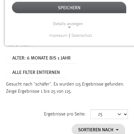
SPEICHERN
Alter
Details anzeigen
SUCHEN
Impressum
|
Datenschutz
NOTWENDIGE COOKIES
TYP: DATEIEN
Aktive Filter:
Notwendige Cookies ermöglichen grundlegende
ALTER: 6 MONATE BIS 1 JAHR
Funktionen und sind für die einwandfreie Funktion der
Website erforderlich.
ALLE FILTER ENTFERNEN
Einverständnis
Gesucht nach "schäfer".
Es wurden 115 Ergebnisse gefunden.
Name:
Zeige Ergebnisse 1 bis 25 von 115.
cookie_consent
Zweck:
Ergebnisse pro Seite:
Dieser Cookie speichert die ausgewählten Einverständnis-
Optionen des Benutzers
SORTIEREN NACH
Cookie Laufzeit: