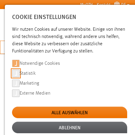
Zum Hauptinhalt springen
MyOTH
Kontakt
DE
COOKIE EINSTELLUNGEN
SUCHE
Wir nutzen Cookies auf unserer Website. Einige von ihnen
sind technisch notwendig, während andere uns helfen,
diese Website zu verbessern oder zusätzliche
JETZT BEWERBEN
Funktionalitäten zur Verfügung zu stellen.
Notwendige Cookies
SUCHE
Statistik
Marketing
FILTER
Externe Medien
Typ
ALLE AUSWÄHLEN
Erstellungsdatum
ABLEHNEN