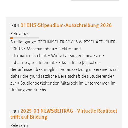
1 Jahr
Performance
01 BHS-Stipendium-Ausschreibung 2026
[PDF]
Name:
Relevanz:
staticfilecache
Studiengänge: TECHNISCHER FOKUS
WIRTSCHAFTLICHER
FOKUS • Maschinenbau • Elektro- und
Zweck:
Informationstechnik •
Wirtschaftsingenieurwesen
•
Für performante Seitenauslieferung wird in diesem Cookie
gespeichert, ob man eingeloggt ist.
Industrie 4.0 – Informatik • Künstliche [...] schen
Bedürfnissen bestmöglich. Voraussetzung unsererseits ist
daher die grundsätzliche
Bereitschaft
des Studierenden
Sprachpräferenz
zur • Studienbegleitenden Mitarbeit im Unternehmen im
Name:
Umfang von durchs
site-language-preference
Zweck:
2025-03 NEWSBEITRAG - Virtuelle Realitaet
[PDF]
Das Cookie speichert die gewählte Sprache der Website.
trifft auf Bildung
Cookie Laufzeit:
Relevanz: