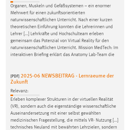
30 Tage
Organen, Muskeln und Gefäßsystemen – ein enormer
Mehrwert für einen zukunftsorientierten
Chat
naturwissenschaftlichen
Unterricht. Nach einer kurzen
theoretischen Einführung konnten die Lehrerinnen und
Name:
Lehrer [...] Lehrkräfte und Hochschulteam erleben
MibewSessionID, MIBEW_UserID, mibew_locale, mibew-
gemeinsam das Potenzial von Virtual Reality für den
chat-frame-style-5e9dbeb1811c0446
naturwissenschaftlichen
Unterricht. Mission MedTech: Im
Zweck:
interaktiven Briefing erklärt das Anatomy Lab-Team die
Wird benötigt um die Chatfunktion nutzen zu können.
Cookie Laufzeit:
2025-06 NEWSBEITRAG - Lernraeume der
[PDF]
MibewSessionID, mibew-chat-frame-style-
Zukunft
5e9dbeb1811c0446 = Sitzungslaufzeit, mibew_locale = 3
Jahre, MIBEW_UserID = 1 Jahr
Relevanz:
Erleben komplexer Strukturen in der virtuellen Realität
Login
(VR), sondern auch die eigenständige
wissenschaftliche
Auseinandersetzung mit einer selbst gewählten
Name:
medizinischen Fragestellung, die mittels VR- Nutzung [...]
fe_user, be_user, be_lastLoginProvider
technisches Neuland mit bewährten Lehrzielen, sondern