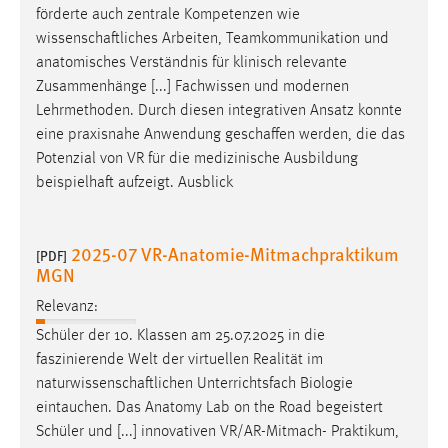
förderte auch zentrale Kompetenzen wie
Zweck:
wissenschaftliches
Arbeiten, Teamkommunikation und
Dieser Cookie ist notwendig um sich an der Website
einloggen zu können.
anatomisches Verständnis für klinisch relevante
Zusammenhänge [...] Fachwissen und modernen
Cookie Laufzeit:
Lehrmethoden. Durch diesen integrativen Ansatz konnte
24 Stunden
eine praxisnahe Anwendung
geschaffen
werden, die das
Potenzial von VR für die medizinische Ausbildung
beispielhaft aufzeigt. Ausblick
STATISTIK
Statistik Cookies erfassen Informationen anonym.
2025-07 VR-Anatomie-Mitmachpraktikum
[PDF]
Diese Informationen helfen uns zu verstehen, wie
MGN
unsere Besucher unsere Website nutzen.
Relevanz:
Matomo
Schüler der 10. Klassen am 25.07.2025 in die
faszinierende Welt der virtuellen Realität im
Name:
naturwissenschaftlichen
Unterrichtsfach Biologie
_pk_ref, _pk_cvar, _pk_id, _pk_ses
eintauchen. Das Anatomy Lab on the Road begeistert
Zweck:
Schüler und [...] innovativen VR/AR-Mitmach- Praktikum,
Zugriffsstatistik