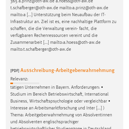
365 a.prinz@oth-aw.de a.hoess@oth-aw.de
t.schafberger@oth-aw.de
mailto:a.prinz@oth-aw.de
mailto:a [...] Unterstützung beim Neuaufbau der IT-
Infrastruktur an. Ziel ist es, eine nachhaltige Plattform zu
schaffen
, die die Verwaltung verein- facht, die
verfügbaren Rechenressourcen vereint und die
Zusammenarbeit [...] mailto:a.hoess@oth-aw.de
mailto:t.schafberger@oth-aw.de
Ausschreibung-Arbeitgeberwahrnehmung
[PDF]
Relevanz:
tätigen Unternehmen in Bayern. Anforderungen: •
Studium im Bereich
Betriebswirtschaft
, International
Business,
Wirtschaftspsychologie
oder vergleichbar •
Interesse an Arbeitsmarktforschung und Inter [...] )
Thema: Arbeitgeberwahrnehmung von Absolventinnen
und Absolventen englischsprachiger