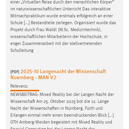
einer „Virtuellen Reise durch den menschlichen Körper“
im
naturwissenschaftlichen
Unterricht Das interaktive
Cookie Laufzeit:
Mitmachpraktikum wurde erstmals erfolgreich an einer
Max. 13 Monate
Schule [...] Bestandteile zerlegen. Organisiert wurde das
Projekt durch Frau Waldt (M.Sc. Medizintechnik),
wissenschaftlichen
Mitarbeiterin der Hochschule, in
MARKETING
enger Zusammenarbeit mit der stellvertretenden
Marketing Cookies werden von Drittanbietern
Schulleitung
verwendet, um personalisierte Werbung anzuzeigen.
Sie tun dies, indem sie Besucher über Websites
hinweg verfolgen.
2025-10 Langenacht der Wissenschaft
[PDF]
Nuernberg - MAN V2
Google Ads
Relevanz:
Name:
NEWSBEITRAG: Mixed Reality bei der Langen Nacht der
_gcl_au
Wissenschaft
Am 25. Oktober 2025 bot die 12. Lange
Nacht der
Wissenschaften
in Nürnberg, Fürth und
Anbieter:
Erlangen einmal mehr einen beeindruckenden Blick [...]
Google Ireland Limited
OTH Amberg-Weiden begeistert mit Mixed Reality und
Zweck: