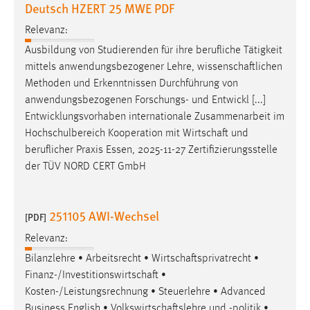
Deutsch HZERT 25 MWE PDF
Relevanz:
Ausbildung von Studierenden für ihre berufliche Tätigkeit
mittels anwendungsbezogener Lehre,
wissenschaftlichen
Methoden und Erkenntnissen Durchführung von
anwendungsbezogenen Forschungs- und Entwickl [...]
Entwicklungsvorhaben internationale Zusammenarbeit im
Hochschulbereich Kooperation mit
Wirtschaft
und
beruflicher Praxis Essen, 2025-11-27 Zertifizierungsstelle
der TÜV NORD CERT GmbH
251105 AWI-Wechsel
[PDF]
Relevanz:
Bilanzlehre • Arbeitsrecht •
Wirtschaftsprivatrecht
•
Finanz-/Investitionswirtschaft
•
Kosten-/Leistungsrechnung • Steuerlehre • Advanced
Business English •
Volkswirtschaftslehre
und -politik •