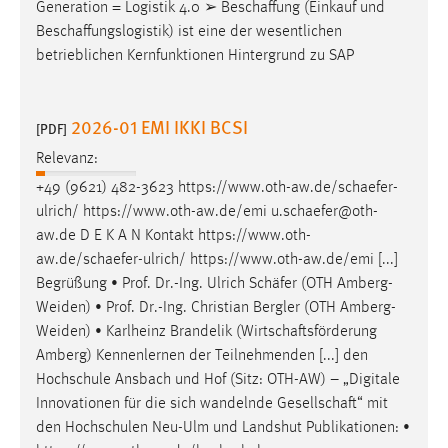
Generation = Logistik 4.0 ➢
Beschaffung
(Einkauf und
Beschaffungslogistik
) ist eine der wesentlichen
betrieblichen Kernfunktionen Hintergrund zu SAP
2026-01 EMI IKKI BCSI
[PDF]
Relevanz:
+49 (9621) 482-3623 https://www.oth-aw.de/
schaefer
-
ulrich/ https://www.oth-aw.de/emi u.
schaefer
@oth-
aw.de D E K A N Kontakt https://www.oth-
aw.de/
schaefer
-ulrich/ https://www.oth-aw.de/emi [...]
Begrüßung • Prof. Dr.-Ing. Ulrich
Schäfer
(OTH Amberg-
Weiden) • Prof. Dr.-Ing. Christian Bergler (OTH Amberg-
Weiden) • Karlheinz Brandelik (
Wirtschaftsförderung
Amberg) Kennenlernen der Teilnehmenden [...] den
Hochschule Ansbach und Hof (Sitz: OTH-AW) – „Digitale
Innovationen für die sich wandelnde
Gesellschaft
“ mit
den Hochschulen Neu-Ulm und Landshut Publikationen: •