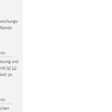
orschungs-
ießende
nz:
essung und
ik [5] [4]
beit 30
nz:
lichen