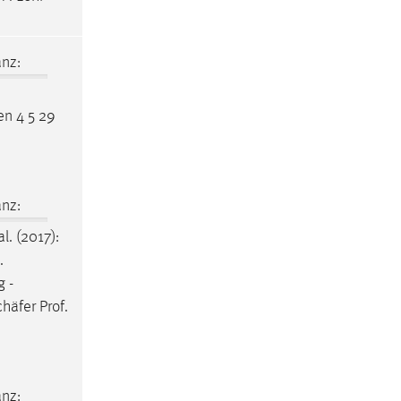
nz:
en 4 5 29
nz:
al. (2017):
.
 -
chäfer
Prof.
nz: