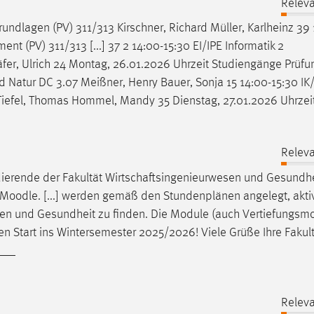
Releva
undlagen (PV) 311/313 Kirschner, Richard Müller, Karlheinz 39 
t (PV) 311/313 [...] 37 2 14:00-15:30 EI/IPE Informatik 2
fer
, Ulrich 24 Montag, 26.01.2026 Uhrzeit Studiengänge Prüf
und Natur DC 3.07 Meißner, Henry Bauer, Sonja 15 14:00-15:30 IK/
efel, Thomas Hommel, Mandy 35 Dienstag, 27.01.2026 Uhrzei
Releva
ierende der Fakultät
Wirtschaftsingenieurwesen
und Gesundhe
 Moodle. [...] werden gemäß den Stundenplänen angelegt, akti
sen
und Gesundheit zu finden. Die Module (auch Vertiefungsmo
n Start ins Wintersemester 2025/2026! Viele Grüße Ihre Fakul
___
Releva