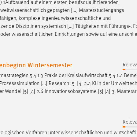
(2) 1Aufbauend auf einem ersten berufsqualifizierenden
weltwissenschaftlich
geprägten [...] Masterstudiengangs
efähigen, komplexe
ingenieurwissenschaftliche
und
nde Disziplinen systemisch [...] Tätigkeiten mit Führungs-, F
 oder
wissenschaftlichen
Einrichtungen sowie auf eine anschl
ienbeginn Wintersemester
Releva
mastrategien 5 4 1.3 Praxis der
Kreislaufwirtschaft
5 4 1.4 Bem
zesssimulation [...] Research [5] [4] 2.4 KI in der Umwelttechn
er
Wandel [5] [4] 2.6 Innovationsökosysteme [5] [4] 3. Masterar
Releva
ologischen Verfahren unter
wissenschaftlichen
und
wirtschaft