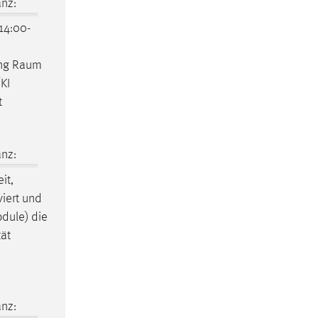
nz:
14:00-
ung Raum
KI
t
nz:
it,
viert und
dule) die
tät
nz: