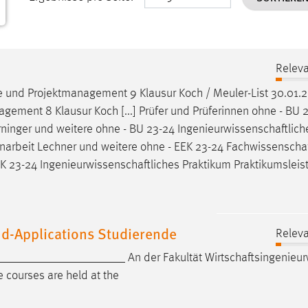
Releva
e
und Projektmanagement 9 Klausur Koch / Meuler-List 30.01.
ement 8 Klausur Koch [...] Prüfer und Prüferinnen ohne - BU 
rninger und weitere ohne - BU 23-24
Ingenieurwissenschaftlich
ienarbeit Lechner und weitere ohne - EEK 23-24
Fachwissenschaf
EK 23-24
Ingenieurwissenschaftliches
Praktikum Praktikumsleis
d-Applications Studierende
Releva
___________________ An der Fakultät
Wirtschaftsingenieu
 courses are held at the