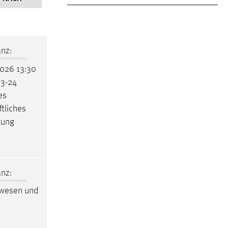
nz:
2026 13:30
23-24
es
tliches
tung
nz:
rwesen
und