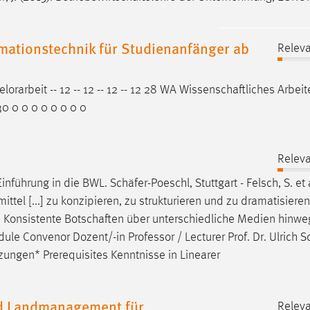
rmationstechnik für Studienanfänger ab
Releva
lorarbeit -- 12 -- 12 -- 12 -- 12 28 WA
Wissenschaftliches
Arbeit
30 0 0 0 0 0 0 0 0
n
Releva
 Einführung in die BWL.
Schäfer
-Poeschl, Stuttgart - Felsch, S. et 
el [...] zu konzipieren, zu strukturieren und zu dramatisieren
 Konsistente
Botschaften
über unterschiedliche Medien hinweg
ule Convenor Dozent/-in Professor / Lecturer Prof. Dr. Ulrich
S
zungen* Prerequisites Kenntnisse in Linearer
nd Landmanagement für
Releva