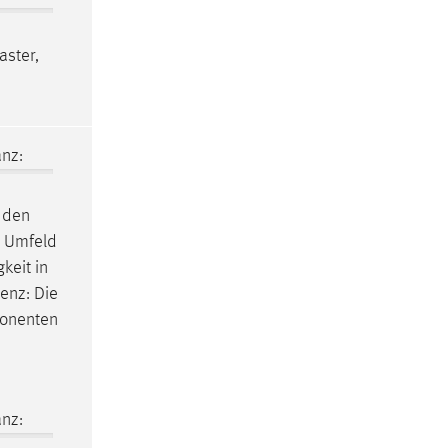
aster
,
nz:
n den
n Umfeld
keit in
enz: Die
ponenten
nz: