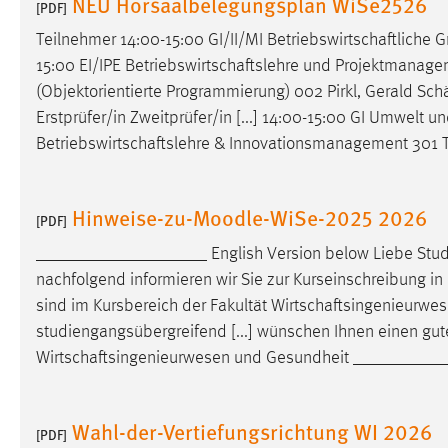
NEU Horsaalbelegungsplan WiSe2526
[PDF]
Cookie Laufzeit:
MibewSessionID, mibew-chat-frame-
Teilnehmer 14:00-15:00 GI/II/MI
Betriebswirtschaftliche
Gr
style-5e9dbeb1811c0446 =
15:00 EI/IPE
Betriebswirtschaftslehre
und Projektmanagemen
Sitzungslaufzeit, mibew_locale = 3
Jahre, MIBEW_UserID = 1 Jahr
(Objektorientierte Programmierung) 002 Pirkl, Gerald
Schä
Erstprüfer/in Zweitprüfer/in [...] 14:00-15:00 GI Umwelt 
Login
Betriebswirtschaftslehre
& Innovationsmanagement 301 Ti
Name:
fe_user, be_user, be_lastLoginProvider
Hinweise-zu-Moodle-WiSe-2025 2026
[PDF]
Zweck:
Dieser Cookie ist notwendig um sich an
der Website einloggen zu können.
___________________ English Version below Liebe Stud
nachfolgend informieren wir Sie zur Kurseinschreibung in
Cookie Laufzeit:
24 Stunden
sind im Kursbereich der Fakultät
Wirtschaftsingenieurwe
studiengangsübergreifend [...] wünschen Ihnen einen gute
Wirtschaftsingenieurwesen
und Gesundheit __________
STATISTIK
Statistik Cookies erfassen Informationen anonym.
Diese Informationen helfen uns zu verstehen, wie
Wahl-der-Vertiefungsrichtung WI 2026
[PDF]
unsere Besucher unsere Website nutzen.