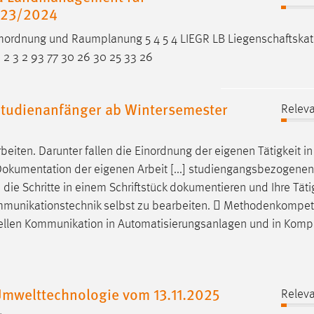
023/2024
mordnung und Raumplanung 5 4 5 4 LIEGR LB
Liegenschaftskat
 2 3 2 93 77 30 26 30 25 33 26
tudienanfänger ab Wintersemester
Releva
beiten. Darunter fallen die Einordnung der eigenen Tätigkeit i
okumentation der eigenen Arbeit [...] studiengangsbezogene
ie Schritte in einem Schriftstück dokumentieren und Ihre Tätig
Kommunikationstechnik selbst zu bearbeiten.  Methodenkompet
iellen Kommunikation in Automatisierungsanlagen und in Kom
mwelttechnologie vom 13.11.2025
Releva