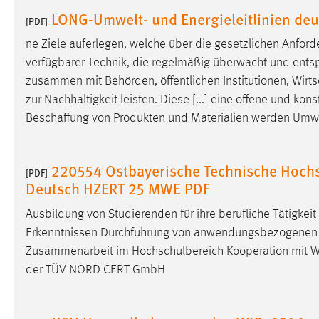
in diesem Cookie gespeichert, ob man
LONG-Umwelt- und Energieleitlinien deu
[PDF]
eingeloggt ist.
ne Ziele auferlegen, welche über die gesetzlichen Anfo
verfügbarer Technik, die regelmäßig überwacht und entspr
Sprachpräferenz
zusammen mit Behörden, öffentlichen Institutionen,
Wirt
Name:
site-language-preference
zur Nachhaltigkeit leisten. Diese [...] eine offene und k
Beschaffung
von Produkten und Materialien werden Umwel
Zweck:
Das Cookie speichert die gewählte
Sprache der Website.
Cookie Laufzeit:
220554 Ostbayerische Technische Hoch
30 Tage
[PDF]
Deutsch HZERT 25 MWE PDF
Chat
Ausbildung von Studierenden für ihre berufliche Tätigke
Erkenntnissen Durchführung von anwendungsbezogenen For
Name:
MibewSessionID, MIBEW_UserID,
Zusammenarbeit im Hochschulbereich Kooperation mit
W
mibew_locale, mibew-chat-frame-style-
5e9dbeb1811c0446
der TÜV NORD CERT GmbH
Zweck:
Wird benötigt um die Chatfunktion
nutzen zu können.