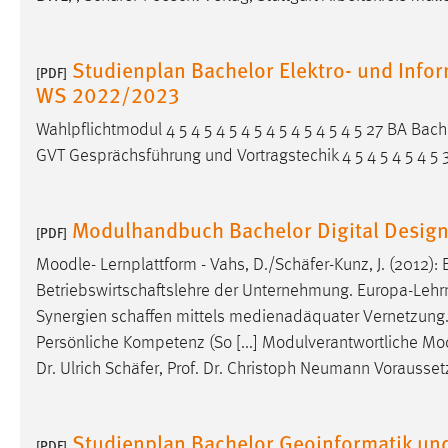
Anbieter:
Google Ireland Limited
Zweck:
Conversion-Tracking
Studienplan Bachelor Elektro- und Info
[PDF]
WS 2022/2023
Cookie Laufzeit:
3 Monate
Wahlpflichtmodul 4 5 4 5 4 5 4 5 4 5 4 5 4 5 4 5 27 BA Bache
Facebook Pixel
GVT Gesprächsführung und Vortragstechik 4 5 4 5 4 5 4 5 
Name:
_fbp
Modulhandbuch Bachelor Digital Desig
[PDF]
Anbieter:
Facebook
Moodle- Lernplattform - Vahs, D./
Schäfer
-Kunz, J. (2012):
Zweck:
Conversion-Tracking
Betriebswirtschaftslehre
der Unternehmung. Europa-Lehrmitt
Cookie Laufzeit:
3 Monate
Synergien
schaffen
mittels medienadäquater Vernetzung.
Persönliche Kompetenz (So [...] Modulverantwortliche Mod
Dr. Ulrich
Schäfer
, Prof. Dr. Christoph Neumann Vorausset
EXTERNE MEDIEN
Um Inhalte von Videoplattformen und Social Media
Studienplan Bachelor Geoinformatik u
[PDF]
Plattformen anzeigen zu können, werden von diesen