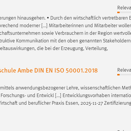
Releva
rderungen hinausgehen. • Durch den
wirtschaftlich
vertretbaren 
echend moderner [...] Mitarbeiterinnen und Mitarbeiter wollen
schaftsunternehmen
sowie Verbrauchern in der Region wertvoll
onstruktive Kommunikation mit den oben genannten Stakeholdern.
tauswirkungen, die bei der Erzeugung, Verteilung,
schule Ambe DIN EN ISO 50001.2018
Releva
it mittels anwendungsbezogener Lehre,
wissenschaftlichen
Met
schungs- und Entwickl [...] Entwicklungsvorhaben internati
irtschaft
und beruflicher Praxis Essen, 2025-11-27 Zertifizierung