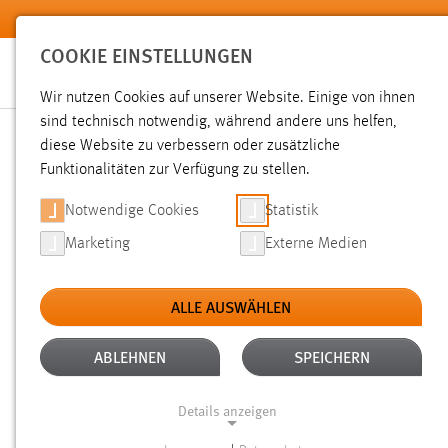
Zum Hauptinhalt springen
COOKIE EINSTELLUNGEN
Wir nutzen Cookies auf unserer Website. Einige von ihnen
sind technisch notwendig, während andere uns helfen,
diese Website zu verbessern oder zusätzliche
SUCHE
Funktionalitäten zur Verfügung zu stellen.
Notwendige Cookies
Statistik
Marketing
Externe Medien
ALLE AUSWÄHLEN
TYP: DATEIEN
ALTER: 6 MONATE BIS 1 
Aktive Filter:
ABLEHNEN
SPEICHERN
Gesucht nach "schäfer".
Es wurden 118 Ergebnisse gefunde
Details anzeigen