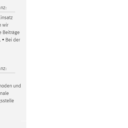
nz:
Einsatz
 wir
e Beiträge
 • Bei der
nz:
hoden und
onale
sstelle