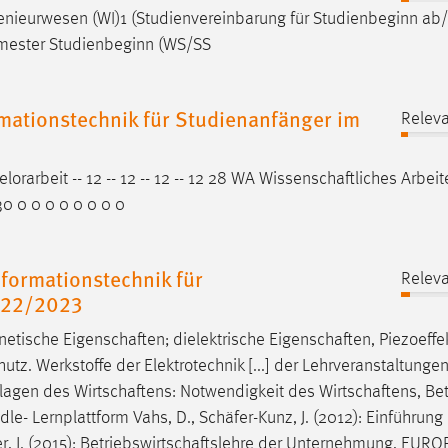
genieurwesen
(WI)1 (Studienvereinbarung für Studienbeginn a
ester Studienbeginn (WS/SS
rmationstechnik für Studienanfänger im
Releva
lorarbeit -- 12 -- 12 -- 12 -- 12 28 WA
Wissenschaftliches
Arbeit
30 0 0 0 0 0 0 0 0
formationstechnik für
Releva
022/2023
netische
Eigenschaften
; dielektrische
Eigenschaften
, Piezoeffe
hutz. Werkstoffe der Elektrotechnik [...] der Lehrveranstaltunge
dlagen des
Wirtschaftens
: Notwendigkeit des
Wirtschaftens
, Be
odle- Lernplattform Vahs, D.,
Schäfer
-Kunz, J. (2012): Einführung 
, J. (2015):
Betriebswirtschaftslehre
der Unternehmung, EUROP