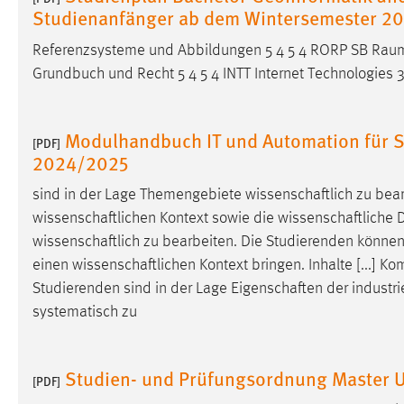
Studienanfänger ab dem Wintersemester 2
externen Medien Cookies gesetzt.
Referenzsysteme und Abbildungen 5 4 5 4 RORP SB Rau
YouTube
Grundbuch und Recht 5 4 5 4 INTT Internet Technologies 3
Vimeo
Modulhandbuch IT und Automation für S
[PDF]
2024/2025
sind in der Lage Themengebiete
wissenschaftlich
zu bear
wissenschaftlichen
Kontext sowie die
wissenschaftliche
D
wissenschaftlich
zu bearbeiten. Die Studierenden können d
einen
wissenschaftlichen
Kontext bringen. Inhalte [...] 
Studierenden sind in der Lage
Eigenschaften
der industr
systematisch zu
Studien- und Prüfungsordnung Master U
[PDF]