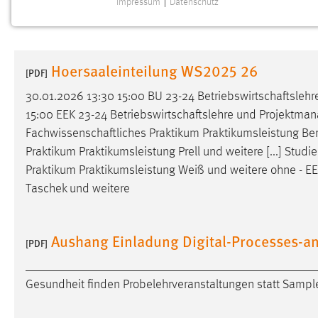
Impressum
|
Datenschutz
NOTWENDIGE COOKIES
Notwendige Cookies ermöglichen grundlegende
Funktionen und sind für die einwandfreie Funktion der
Hoersaaleinteilung WS2025 26
Website erforderlich.
[PDF]
30.01.2026 13:30 15:00 BU 23-24
Betriebswirtschaftslehr
Einverständnis
15:00 EEK 23-24
Betriebswirtschaftslehre
und Projektmanag
Fachwissenschaftliches
Praktikum Praktikumsleistung Be
Name:
cookie_consent
Praktikum Praktikumsleistung Prell und weitere [...] Stud
Zweck:
Dieser Cookie speichert die
Praktikum Praktikumsleistung Weiß und weitere ohne - E
ausgewählten Einverständnis-Optionen
Taschek und weitere
des Benutzers
Cookie Laufzeit:
1 Jahr
Aushang Einladung Digital-Processes-an
[PDF]
Performance
_______________________________________________
Gesundheit finden Probelehrveranstaltungen statt Sample
Name:
staticfilecache
Zweck:
Für performante Seitenauslieferung wird