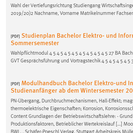
Wahl der Vertiefungsrichtung Studiengang
Wirtschaftsin
Matomo
2019/20)2 Nachname, Vorname Matrikelnummer Fachsem
Name:
_pk_ref, _pk_cvar, _pk_id, _pk_ses
Studienplan Bachelor Elektro- und Info
Zweck:
[PDF]
Zugriffsstatistik
Sommersemester
Cookie Laufzeit:
Max. 13 Monate
Wahlpflichtmodul 4 5 4 5 4 5 4 5 4 5 4 5 4 5 4 5 27 BA Bache
GVT Gesprächsführung und Vortragstechik 4 5 4 5 4 5 4 5 
MARKETING
Marketing Cookies werden von Drittanbietern
Modulhandbuch Bachelor Elektro-und In
[PDF]
verwendet, um personalisierte Werbung anzuzeigen.
Studienanfänger ab dem Wintersemester 2
Sie tun dies, indem sie Besucher über Websites
PN-Übergang, Durchbruchmechanismen, Hall-Effekt; mag
hinweg verfolgen.
thermoelektrische
Eigenschaften
; Korrosion, Korrosionssc
Google Ads
Content Grundlagen der
Betriebswirtschaftslehre
: - Grun
Produktionsfaktoren, Betrieblicher Wertekreislauf [...] Mo
Name:
_gcl_au
BWL, ,
Schäfer
-Poeschl Verlag, Stuttgart Arbeitskreis Müller