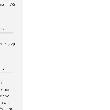
b/nach WS
nz:
en 4 5 29
nz:
kt;
n Course
triebe,
in die
A-Lehr