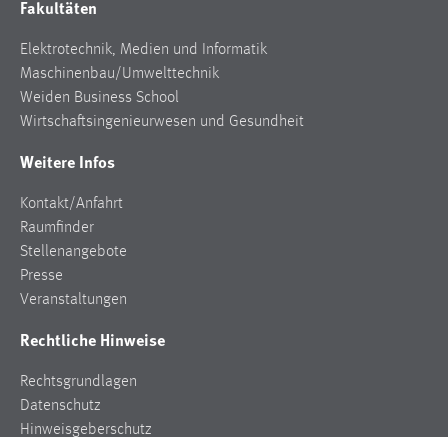
Fakultäten
Zweck:
Dieser Cookie ist notwendig um sich an der Website
Elektrotechnik, Medien und Informatik
einloggen zu können.
Maschinenbau/Umwelttechnik
Cookie Laufzeit:
Weiden Business School
24 Stunden
Wirtschaftsingenieurwesen und Gesundheit
Weitere Infos
STATISTIK
Kontakt/Anfahrt
Raumfinder
Statistik Cookies erfassen Informationen anonym.
Stellenangebote
Diese Informationen helfen uns zu verstehen, wie
Presse
unsere Besucher unsere Website nutzen.
Veranstaltungen
Matomo
Rechtliche Hinweise
Name:
Rechtsgrundlagen
_pk_ref, _pk_cvar, _pk_id, _pk_ses
Datenschutz
Zweck:
Hinweisgeberschutz
Zugriffsstatistik