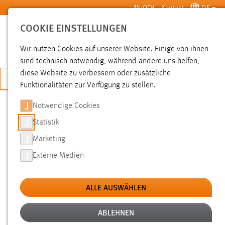
Zum Hauptinhalt springen
MyOTH
Kontakt
DE
COOKIE EINSTELLUNGEN
SUCHE
Wir nutzen Cookies auf unserer Website. Einige von ihnen
sind technisch notwendig, während andere uns helfen,
diese Website zu verbessern oder zusätzliche
JETZT BEWERBEN
Funktionalitäten zur Verfügung zu stellen.
Notwendige Cookies
SUCHE
Statistik
Marketing
FILTER
Externe Medien
Typ
ALLE AUSWÄHLEN
Erstellungsdatum
ABLEHNEN