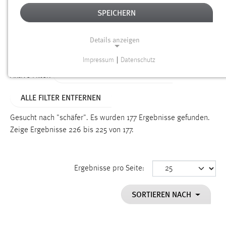
SPEICHERN
Alter
Details anzeigen
SUCHEN
Impressum
|
Datenschutz
NOTWENDIGE COOKIES
ALTER: 6 MONATE BIS 1 JAHR
Aktive Filter:
Notwendige Cookies ermöglichen grundlegende
ALLE FILTER ENTFERNEN
Funktionen und sind für die einwandfreie Funktion der
Website erforderlich.
Gesucht nach "schäfer".
Es wurden 177 Ergebnisse gefunden.
Zeige Ergebnisse 226 bis 225 von 177.
Einverständnis
Name:
cookie_consent
Ergebnisse pro Seite:
Zweck:
SORTIEREN NACH
Dieser Cookie speichert die ausgewählten Einverständnis-
Optionen des Benutzers
Cookie Laufzeit: