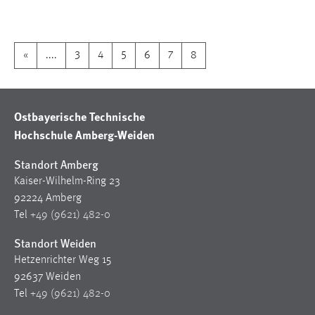
1 Jahr
Performance
«
....
3
4
5
6
7
8
Name:
staticfilecache
Ostbayerische Technische
Zweck:
Hochschule Amberg-Weiden
Für performante Seitenauslieferung wird in diesem Cookie
gespeichert, ob man eingeloggt ist.
Standort Amberg
Kaiser-Wilhelm-Ring 23
Sprachpräferenz
92224 Amberg
Tel
+49 (9621) 482-0
Name:
site-language-preference
Standort Weiden
Hetzenrichter Weg 15
Zweck:
92637 Weiden
Das Cookie speichert die gewählte Sprache der Website.
Tel
+49 (9621) 482-0
Cookie Laufzeit: