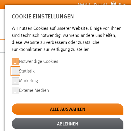
Zum Hauptinhalt springen
MyOTH
Kontakt
DE
COOKIE EINSTELLUNGEN
SUCHE
Wir nutzen Cookies auf unserer Website. Einige von ihnen
sind technisch notwendig, während andere uns helfen,
diese Website zu verbessern oder zusätzliche
JETZT BEWERBEN
Funktionalitäten zur Verfügung zu stellen.
Notwendige Cookies
SUCHE
Statistik
Marketing
FILTER
Externe Medien
Typ
ALLE AUSWÄHLEN
Erstellungsdatum
ABLEHNEN