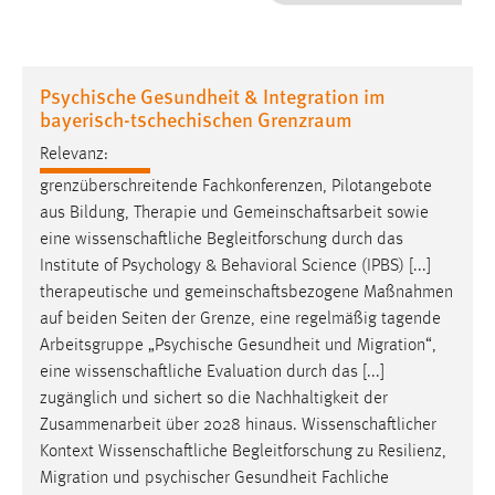
1 Jahr
Performance
Psychische Gesundheit & Integration im
bayerisch-tschechischen Grenzraum
Name:
staticfilecache
Relevanz:
grenzüberschreitende Fachkonferenzen, Pilotangebote
Zweck:
aus Bildung, Therapie und
Gemeinschaftsarbeit
sowie
Für performante Seitenauslieferung wird in diesem Cookie
eine
wissenschaftliche
Begleitforschung durch das
gespeichert, ob man eingeloggt ist.
Institute of Psychology & Behavioral Science (IPBS) [...]
therapeutische und
gemeinschaftsbezogene
Maßnahmen
Sprachpräferenz
auf beiden Seiten der Grenze, eine regelmäßig tagende
Arbeitsgruppe „Psychische Gesundheit und Migration“,
Name:
eine
wissenschaftliche
Evaluation durch das [...]
site-language-preference
zugänglich und sichert so die Nachhaltigkeit der
Zweck:
Zusammenarbeit über 2028 hinaus.
Wissenschaftlicher
Das Cookie speichert die gewählte Sprache der Website.
Kontext
Wissenschaftliche
Begleitforschung zu Resilienz,
Cookie Laufzeit:
Migration und psychischer Gesundheit Fachliche