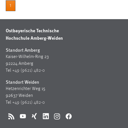
1
Cookie Laufzeit:
Max. 13 Monate
Ostbayerische Technische
Hochschule Amberg-Weiden
MARKETING
Marketing Cookies werden von Drittanbietern
Standort Amberg
verwendet, um personalisierte Werbung anzuzeigen.
Kaiser-Wilhelm-Ring 23
Sie tun dies, indem sie Besucher über Websites
92224 Amberg
hinweg verfolgen.
Tel
+49 (9621) 482-0
Standort Weiden
Google Ads
Hetzenrichter Weg 15
Name:
92637 Weiden
_gcl_au
Tel
+49 (9621) 482-0
Anbieter:
Google Ireland Limited
RSS
YouTube
Xing
LinkedIn
Instagram
Facebook
Zweck: