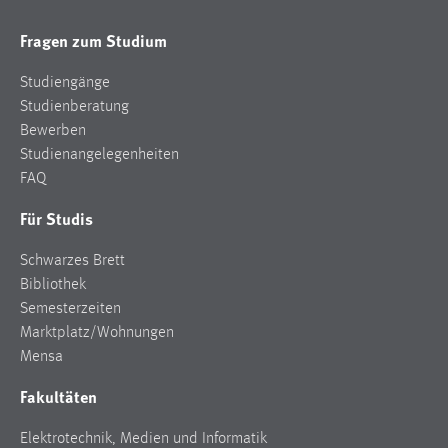
Conversion-Tracking
Fragen zum Studium
Cookie Laufzeit:
3 Monate
Studiengänge
Studienberatung
Bewerben
Facebook Pixel
Studienangelegenheiten
Name:
FAQ
_fbp
Für Studis
Anbieter:
Facebook
Schwarzes Brett
Bibliothek
Zweck:
Semesterzeiten
Conversion-Tracking
Marktplatz/Wohnungen
Cookie Laufzeit:
Mensa
3 Monate
Fakultäten
Elektrotechnik, Medien und Informatik