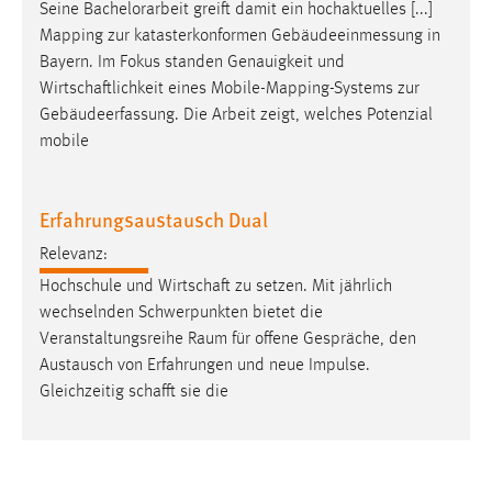
Seine Bachelorarbeit greift damit ein hochaktuelles [...]
Zweck:
Mapping zur katasterkonformen Gebäudeeinmessung in
Dieser Cookie ist notwendig um sich an der Website
Bayern. Im Fokus standen Genauigkeit und
einloggen zu können.
Wirtschaftlichkeit
eines Mobile-Mapping-Systems zur
Cookie Laufzeit:
Gebäudeerfassung. Die Arbeit zeigt, welches Potenzial
24 Stunden
mobile
Erfahrungsaustausch Dual
STATISTIK
Statistik Cookies erfassen Informationen anonym.
Relevanz:
Diese Informationen helfen uns zu verstehen, wie
Hochschule und
Wirtschaft
zu setzen. Mit jährlich
unsere Besucher unsere Website nutzen.
wechselnden Schwerpunkten bietet die
Veranstaltungsreihe Raum für offene Gespräche, den
Matomo
Austausch von Erfahrungen und neue Impulse.
Gleichzeitig
schafft
sie die
Name:
_pk_ref, _pk_cvar, _pk_id, _pk_ses
Zweck:
Zugriffsstatistik