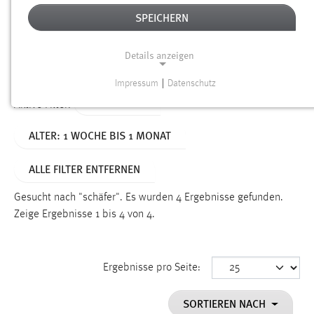
SPEICHERN
Alter
Details anzeigen
SUCHEN
Impressum
|
Datenschutz
NOTWENDIGE COOKIES
TYP: SEITEN
Aktive Filter:
Notwendige Cookies ermöglichen grundlegende
ALTER: 1 WOCHE BIS 1 MONAT
Funktionen und sind für die einwandfreie Funktion der
Website erforderlich.
ALLE FILTER ENTFERNEN
Einverständnis
Gesucht nach "schäfer".
Es wurden 4 Ergebnisse gefunden.
Name:
Zeige Ergebnisse 1 bis 4 von 4.
cookie_consent
Zweck:
Ergebnisse pro Seite:
Dieser Cookie speichert die ausgewählten Einverständnis-
Optionen des Benutzers
SORTIEREN NACH
Cookie Laufzeit: