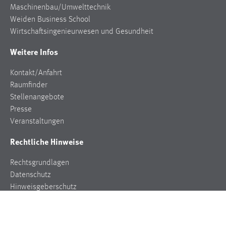
EXTERNE MEDIEN
Maschinenbau/Umwelttechnik
Weiden Business School
Um Inhalte von Videoplattformen und Social Media
Wirtschaftsingenieurwesen und Gesundheit
Plattformen anzeigen zu können, werden von diesen
externen Medien Cookies gesetzt.
Weitere Infos
YouTube
Kontakt/Anfahrt
Raumfinder
Stellenangebote
Vimeo
Presse
Veranstaltungen
Rechtliche Hinweise
Rechtsgrundlagen
Datenschutz
Hinweisgeberschutz
Impressum