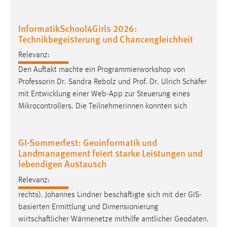
30 Tage
InformatikSchool4Girls 2026:
Chat
Technikbegeisterung und Chancengleichheit
Name:
Relevanz:
MibewSessionID, MIBEW_UserID, mibew_locale, mibew-
Den Auftakt machte ein Programmierworkshop von
chat-frame-style-5e9dbeb1811c0446
Professorin Dr. Sandra Rebolz und Prof. Dr. Ulrich
Schäfer
Zweck:
mit Entwicklung einer Web-App zur Steuerung eines
Wird benötigt um die Chatfunktion nutzen zu können.
Mikrocontrollers. Die Teilnehmerinnen konnten sich
Cookie Laufzeit:
MibewSessionID, mibew-chat-frame-style-
GI-Sommerfest: Geoinformatik und
5e9dbeb1811c0446 = Sitzungslaufzeit, mibew_locale = 3
Landmanagement feiert starke Leistungen und
Jahre, MIBEW_UserID = 1 Jahr
lebendigen Austausch
Relevanz:
Login
rechts). Johannes Lindner beschäftigte sich mit der GIS-
Name:
basierten Ermittlung und Dimensionierung
fe_user, be_user, be_lastLoginProvider
wirtschaftlicher
Wärmenetze mithilfe amtlicher Geodaten.