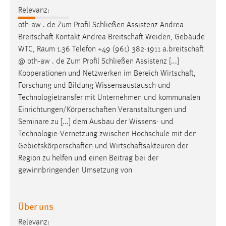
Relevanz:
Conversion-Tracking
oth-aw . de Zum Profil Schließen Assistenz Andrea
Cookie Laufzeit:
Breitschaft
Kontakt Andrea
Breitschaft
Weiden, Gebäude
3 Monate
WTC, Raum 1.36 Telefon +49 (961) 382-1911
a.breitschaft
@ oth-aw . de Zum Profil Schließen Assistenz [...]
Facebook Pixel
Kooperationen und Netzwerken im Bereich
Wirtschaft
,
Forschung und Bildung Wissensaustausch und
Name:
Technologietransfer mit Unternehmen und kommunalen
_fbp
Einrichtungen/Körperschaften
Veranstaltungen und
Anbieter:
Seminare zu [...] dem Ausbau der Wissens- und
Facebook
Technologie-Vernetzung zwischen Hochschule mit den
Gebietskörperschaften
und
Wirtschaftsakteuren
der
Zweck:
Region zu helfen und einen Beitrag bei der
Conversion-Tracking
gewinnbringenden Umsetzung von
Cookie Laufzeit:
3 Monate
Über uns
Relevanz: