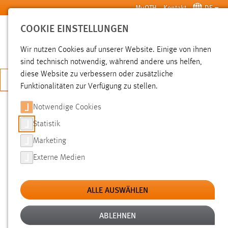
Zum Hauptinhalt springen
MyOTH
Kontakt
DE
COOKIE EINSTELLUNGEN
SUCHE
Wir nutzen Cookies auf unserer Website. Einige von ihnen
sind technisch notwendig, während andere uns helfen,
diese Website zu verbessern oder zusätzliche
JETZT BEWERBEN
Funktionalitäten zur Verfügung zu stellen.
Notwendige Cookies
SUCHE
Statistik
Marketing
FILTER
Externe Medien
Typ
ALLE AUSWÄHLEN
Erstellungsdatum
ABLEHNEN