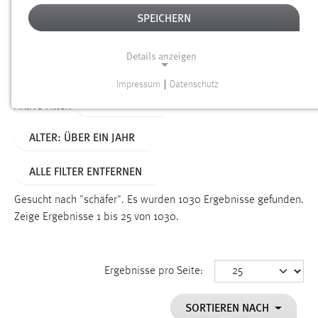
SPEICHERN
Alter
Details anzeigen
SUCHEN
Impressum
|
Datenschutz
NOTWENDIGE COOKIES
TYP: SEITEN
Aktive Filter:
Notwendige Cookies ermöglichen grundlegende
ALTER: ÜBER EIN JAHR
Funktionen und sind für die einwandfreie Funktion der
Website erforderlich.
ALLE FILTER ENTFERNEN
Einverständnis
Gesucht nach "schäfer".
Es wurden 1030 Ergebnisse gefunden.
Name:
Zeige Ergebnisse 1 bis 25 von 1030.
cookie_consent
Zweck:
Ergebnisse pro Seite:
Dieser Cookie speichert die ausgewählten Einverständnis-
Optionen des Benutzers
SORTIEREN NACH
Cookie Laufzeit: