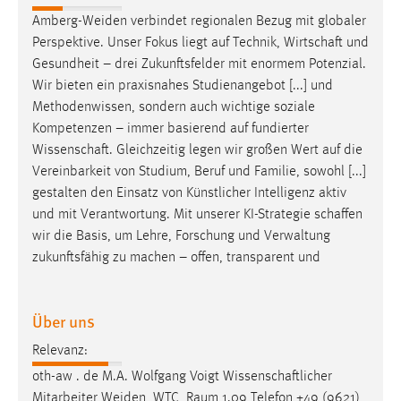
30 Tage
Amberg-Weiden verbindet regionalen Bezug mit globaler
Perspektive. Unser Fokus liegt auf Technik,
Wirtschaft
und
Chat
Gesundheit – drei Zukunftsfelder mit enormem Potenzial.
Wir bieten ein praxisnahes Studienangebot [...] und
Name:
Methodenwissen, sondern auch wichtige soziale
MibewSessionID, MIBEW_UserID, mibew_locale, mibew-
Kompetenzen – immer basierend auf fundierter
chat-frame-style-5e9dbeb1811c0446
Wissenschaft
. Gleichzeitig legen wir großen Wert auf die
Zweck:
Vereinbarkeit von Studium, Beruf und Familie, sowohl [...]
Wird benötigt um die Chatfunktion nutzen zu können.
gestalten den Einsatz von Künstlicher Intelligenz aktiv
und mit Verantwortung. Mit unserer KI-Strategie
schaffen
Cookie Laufzeit:
wir die Basis, um Lehre, Forschung und Verwaltung
MibewSessionID, mibew-chat-frame-style-
5e9dbeb1811c0446 = Sitzungslaufzeit, mibew_locale = 3
zukunftsfähig zu machen – offen, transparent und
Jahre, MIBEW_UserID = 1 Jahr
Über uns
Login
Relevanz:
Name:
oth-aw . de M.A. Wolfgang Voigt
Wissenschaftlicher
fe_user, be_user, be_lastLoginProvider
Mitarbeiter Weiden, WTC, Raum 1.09 Telefon +49 (9621)