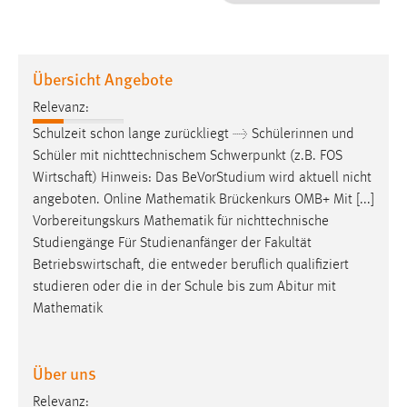
1 Jahr
Performance
Übersicht Angebote
Name:
Relevanz:
staticfilecache
Schulzeit schon lange zurückliegt → Schülerinnen und
Schüler mit nichttechnischem Schwerpunkt (z.B. FOS
Zweck:
Wirtschaft
) Hinweis: Das BeVorStudium wird aktuell nicht
Für performante Seitenauslieferung wird in diesem Cookie
gespeichert, ob man eingeloggt ist.
angeboten. Online Mathematik Brückenkurs OMB+ Mit [...]
Vorbereitungskurs Mathematik für nichttechnische
Studiengänge Für Studienanfänger der Fakultät
Sprachpräferenz
Betriebswirtschaft
, die entweder beruflich qualifiziert
Name:
studieren oder die in der Schule bis zum Abitur mit
site-language-preference
Mathematik
Zweck:
Das Cookie speichert die gewählte Sprache der Website.
Über uns
Cookie Laufzeit:
Relevanz: