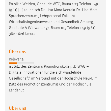
Prusikin Weiden, Gebäude WTC, Raum 1.23 Telefon +49
Cookie Laufzeit:
(961) [...] talienisch Dr. Lisa Mora Kontakt Dr. Lisa Mora
Max. 13 Monate
Sprachenzentrum , Lehrpersonal Fakultät
Wirtschaftsingenieurwesen
und Gesundheit Amberg,
Gebäude A (Verwaltung), Raum 105 Telefon +49 (961)
MARKETING
382-1626 l.mora
Marketing Cookies werden von Drittanbietern
verwendet, um personalisierte Werbung anzuzeigen.
Über uns
Sie tun dies, indem sie Besucher über Websites
Relevanz:
hinweg verfolgen.
ist Sitz des Zentrums Promotionskolleg „DIWAG –
Google Ads
Digitale Innovationen für die sich wandelnde
Gesellschaft
“ im Verbund mit der Hochschule Neu-Ulm
Name:
(Sitz des Promotionszentrums) und der Hochschule
_gcl_au
Landshut
Anbieter:
Google Ireland Limited
Über uns
Zweck: