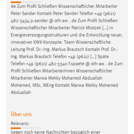
EXTERNE MEDIEN
de Zum Profil Schließen
Wissenschaftlicher
Mitarbeiter
Um Inhalte von Videoplattformen und Social Media
Peter Sander Kontakt Peter Sander Telefon +49 (9621)
Plattformen anzeigen zu können, werden von diesen
482-3434 p.sander @ oth-aw . de Zum Profil Schließen
externen Medien Cookies gesetzt.
Wissenschaftlicher
Mitarbeiter Patrick Mlotzek [...] in
Energieversorgungsstrukturen und die Entwicklung neuer,
YouTube
innovativer KWK-Konzepte. Team
Wissenschaftliche
Leitung Prof. Dr.-Ing. Markus Brautsch Kontakt Prof. Dr.-
Ing. Markus Brautsch Telefon +49 (9621) [...] Späte
Vimeo
Telefon +49 (9621) 482-3340 f.spaete @ oth-aw . de Zum
Profil Schließen MitarbeiterInnen
Wissenschaftlicher
Mitarbeiter Marwa Mekky Mohamed Abduallah
Mohamed, MSc, MEng Kontakt Marwa Mekky Mohamed
Abduallah
Über uns
Relevanz:
liegen noch keine Nachrichten bezüglich einer