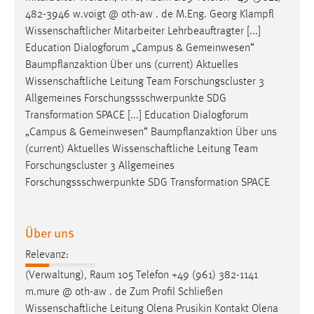
Zweck:
482-3946 w.voigt @ oth-aw . de M.Eng. Georg Klampfl
Dieser Cookie ist notwendig um sich an der Website
Wissenschaftlicher
Mitarbeiter Lehrbeauftragter [...]
einloggen zu können.
Education Dialogforum „Campus & Gemeinwesen“
Baumpflanzaktion Über uns (current) Aktuelles
Cookie Laufzeit:
Wissenschaftliche
Leitung Team Forschungscluster 3
24 Stunden
Allgemeines Forschungssschwerpunkte SDG
Transformation SPACE [...] Education Dialogforum
„Campus & Gemeinwesen“ Baumpflanzaktion Über uns
STATISTIK
(current) Aktuelles
Wissenschaftliche
Leitung Team
Statistik Cookies erfassen Informationen anonym.
Forschungscluster 3 Allgemeines
Diese Informationen helfen uns zu verstehen, wie
Forschungssschwerpunkte SDG Transformation SPACE
unsere Besucher unsere Website nutzen.
Matomo
Über uns
Relevanz:
Name:
_pk_ref, _pk_cvar, _pk_id, _pk_ses
(Verwaltung), Raum 105 Telefon +49 (961) 382-1141
m.mure @ oth-aw . de Zum Profil Schließen
Zweck:
Wissenschaftliche
Leitung Olena Prusikin Kontakt Olena
Zugriffsstatistik