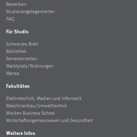
Bewerben
Zweck:
Studienangelegenheiten
Dieser Cookie ist notwendig um sich an der Website
einloggen zu können.
FAQ
Cookie Laufzeit:
Für Studis
24 Stunden
Schwarzes Brett
Bibliothek
Semesterzeiten
STATISTIK
Marktplatz/Wohnungen
Statistik Cookies erfassen Informationen anonym.
Mensa
Diese Informationen helfen uns zu verstehen, wie
Fakultäten
unsere Besucher unsere Website nutzen.
Elektrotechnik, Medien und Informatik
Matomo
Maschinenbau/Umwelttechnik
Name:
Weiden Business School
_pk_ref, _pk_cvar, _pk_id, _pk_ses
Wirtschaftsingenieurwesen und Gesundheit
Zweck:
Weitere Infos
Zugriffsstatistik