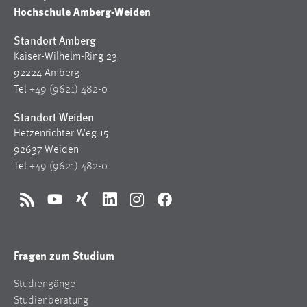
30 Tage
Hochschule Amberg-Weiden
Standort Amberg
Chat
Kaiser-Wilhelm-Ring 23
Name:
92224 Amberg
MibewSessionID, MIBEW_UserID, mibew_locale, mibew-
Tel
+49 (9621) 482-0
chat-frame-style-5e9dbeb1811c0446
Standort Weiden
Zweck:
Hetzenrichter Weg 15
Wird benötigt um die Chatfunktion nutzen zu können.
92637 Weiden
Tel
+49 (9621) 482-0
Cookie Laufzeit:
MibewSessionID, mibew-chat-frame-style-
5e9dbeb1811c0446 = Sitzungslaufzeit, mibew_locale = 3
RSS
YouTube
Xing
LinkedIn
Instagram
Facebook
Jahre, MIBEW_UserID = 1 Jahr
Login
Fragen zum Studium
Name:
Studiengänge
fe_user, be_user, be_lastLoginProvider
Studienberatung