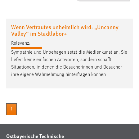
1 Jahr
Performance
Wenn Vertrautes unheimlich wird: „Uncanny
Valley“ im Stadtlabor+
Name:
staticfilecache
Relevanz:
Sympathie und Unbehagen setzt die Medienkunst an. Sie
Zweck:
liefert keine einfachen Antworten, sondern
schafft
Für performante Seitenauslieferung wird in diesem Cookie
Situationen, in denen die Besucherinnen und Besucher
gespeichert, ob man eingeloggt ist.
ihre eigene Wahrnehmung hinterfragen können
Sprachpräferenz
Name:
site-language-preference
1
Zweck:
Das Cookie speichert die gewählte Sprache der Website.
Cookie Laufzeit:
Ostbayerische Technische