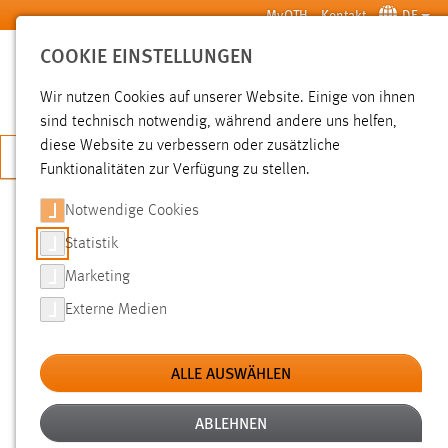
Zum Hauptinhalt springen
MyOTH
Kontakt
DE
COOKIE EINSTELLUNGEN
SUCHE
Wir nutzen Cookies auf unserer Website. Einige von ihnen
sind technisch notwendig, während andere uns helfen,
diese Website zu verbessern oder zusätzliche
JETZT BEWERBEN
Funktionalitäten zur Verfügung zu stellen.
Notwendige Cookies
SUCHE
Statistik
Marketing
FILTER
Externe Medien
Typ
ALLE AUSWÄHLEN
Erstellungsdatum
ABLEHNEN