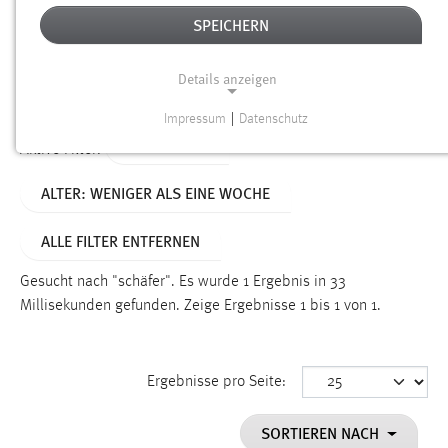
SPEICHERN
Alter
Details anzeigen
SUCHEN
Impressum
|
Datenschutz
NOTWENDIGE COOKIES
TYP: SEITEN
Aktive Filter:
Notwendige Cookies ermöglichen grundlegende
ALTER: WENIGER ALS EINE WOCHE
Funktionen und sind für die einwandfreie Funktion der
Website erforderlich.
ALLE FILTER ENTFERNEN
Einverständnis
Gesucht nach "schäfer".
Es wurde 1 Ergebnis in 33
Name:
Millisekunden gefunden.
Zeige Ergebnisse 1 bis 1 von 1.
cookie_consent
Zweck:
Ergebnisse pro Seite:
Dieser Cookie speichert die ausgewählten Einverständnis-
Optionen des Benutzers
SORTIEREN NACH
Cookie Laufzeit: