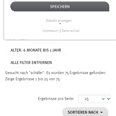
SPEICHERN
Alter
Details anzeigen
SUCHEN
Impressum
|
Datenschutz
NOTWENDIGE COOKIES
TYP: SEITEN
Aktive Filter:
Notwendige Cookies ermöglichen grundlegende
ALTER: 6 MONATE BIS 1 JAHR
Funktionen und sind für die einwandfreie Funktion der
Website erforderlich.
ALLE FILTER ENTFERNEN
Einverständnis
Gesucht nach "schäfer".
Es wurden 75 Ergebnisse gefunden.
Name:
Zeige Ergebnisse 1 bis 25 von 75.
cookie_consent
Zweck:
Ergebnisse pro Seite:
Dieser Cookie speichert die ausgewählten Einverständnis-
Optionen des Benutzers
SORTIEREN NACH
Cookie Laufzeit: