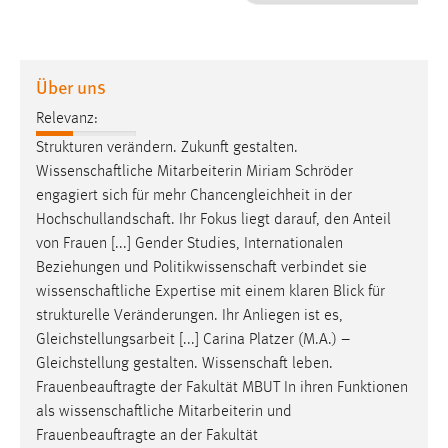
1 Jahr
Performance
Über uns
Name:
Relevanz:
staticfilecache
Strukturen verändern. Zukunft gestalten.
Wissenschaftliche
Mitarbeiterin Miriam Schröder
Zweck:
engagiert sich für mehr Chancengleichheit in der
Für performante Seitenauslieferung wird in diesem Cookie
gespeichert, ob man eingeloggt ist.
Hochschullandschaft
. Ihr Fokus liegt darauf, den Anteil
von Frauen [...] Gender Studies, Internationalen
Beziehungen und
Politikwissenschaft
verbindet sie
Sprachpräferenz
wissenschaftliche
Expertise mit einem klaren Blick für
Name:
strukturelle Veränderungen. Ihr Anliegen ist es,
site-language-preference
Gleichstellungsarbeit [...] Carina Platzer (M.A.) –
Gleichstellung gestalten.
Wissenschaft
leben.
Zweck:
Frauenbeauftragte der Fakultät MBUT In ihren Funktionen
Das Cookie speichert die gewählte Sprache der Website.
als
wissenschaftliche
Mitarbeiterin und
Cookie Laufzeit:
Frauenbeauftragte an der Fakultät