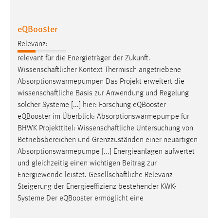
30 Tage
eQBooster
Chat
Relevanz:
Name:
relevant für die Energieträger der Zukunft.
MibewSessionID, MIBEW_UserID, mibew_locale, mibew-
Wissenschaftlicher
Kontext Thermisch angetriebene
chat-frame-style-5e9dbeb1811c0446
Absorptionswärmepumpen Das Projekt erweitert die
Zweck:
wissenschaftliche
Basis zur Anwendung und Regelung
Wird benötigt um die Chatfunktion nutzen zu können.
solcher Systeme [...] hier: Forschung eQBooster
eQBooster im Überblick: Absorptionswärmepumpe für
Cookie Laufzeit:
BHWK Projekttitel:
Wissenschaftliche
Untersuchung von
MibewSessionID, mibew-chat-frame-style-
5e9dbeb1811c0446 = Sitzungslaufzeit, mibew_locale = 3
Betriebsbereichen und Grenzzuständen einer neuartigen
Jahre, MIBEW_UserID = 1 Jahr
Absorptionswärmepumpe [...] Energieanlagen aufwertet
und gleichzeitig einen wichtigen Beitrag zur
Energiewende leistet.
Gesellschaftliche
Relevanz
Login
Steigerung der Energieeffizienz bestehender KWK-
Name:
Systeme Der eQBooster ermöglicht eine
fe_user, be_user, be_lastLoginProvider