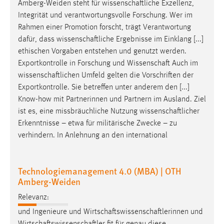
EXTERNE MEDIEN
Amberg-Weiden steht für
wissenschaftliche
Exzellenz,
Integrität und verantwortungsvolle Forschung. Wer im
Um Inhalte von Videoplattformen und Social Media
Rahmen einer Promotion forscht, trägt Verantwortung
Plattformen anzeigen zu können, werden von diesen
dafür, dass
wissenschaftliche
Ergebnisse im Einklang [...]
externen Medien Cookies gesetzt.
ethischen Vorgaben entstehen und genutzt werden.
Exportkontrolle in Forschung und
Wissenschaft
Auch im
YouTube
wissenschaftlichen
Umfeld gelten die Vorschriften der
Exportkontrolle. Sie betreffen unter anderem den [...]
Vimeo
Know-how mit Partnerinnen und Partnern im Ausland. Ziel
ist es, eine missbräuchliche Nutzung
wissenschaftlicher
Erkenntnisse – etwa für militärische Zwecke – zu
verhindern. In Anlehnung an den international
Technologiemanagement 4.0 (MBA) | OTH
Amberg-Weiden
Relevanz:
und Ingenieure und
Wirtschaftswissenschaftlerinnen
und