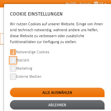
Zum Hauptinhalt springen
MyOTH
Kontakt
DE
COOKIE EINSTELLUNGEN
SUCHE
Wir nutzen Cookies auf unserer Website. Einige von ihnen
sind technisch notwendig, während andere uns helfen,
diese Website zu verbessern oder zusätzliche
JETZT BEWERBEN
Funktionalitäten zur Verfügung zu stellen.
Notwendige Cookies
SUCHE
Statistik
Marketing
FILTER
Externe Medien
Typ
ALLE AUSWÄHLEN
Erstellungsdatum
ABLEHNEN