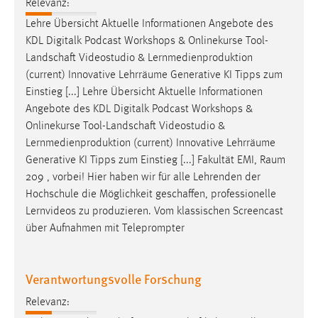
Relevanz:
Conversion-Tracking
Lehre Übersicht Aktuelle Informationen Angebote des
Cookie Laufzeit:
KDL Digitalk Podcast Workshops & Onlinekurse
Tool-
3 Monate
Landschaft
Videostudio & Lernmedienproduktion
(current) Innovative Lehrräume Generative KI Tipps zum
Einstieg [...] Lehre Übersicht Aktuelle Informationen
Facebook Pixel
Angebote des KDL Digitalk Podcast Workshops &
Name:
Onlinekurse
Tool-Landschaft
Videostudio &
_fbp
Lernmedienproduktion (current) Innovative Lehrräume
Generative KI Tipps zum Einstieg [...] Fakultät EMI, Raum
Anbieter:
209 , vorbei! Hier haben wir für alle Lehrenden der
Facebook
Hochschule die Möglichkeit
geschaffen
, professionelle
Zweck:
Lernvideos zu produzieren. Vom klassischen Screencast
Conversion-Tracking
über Aufnahmen mit Teleprompter
Cookie Laufzeit:
3 Monate
Verantwortungsvolle Forschung
Relevanz: