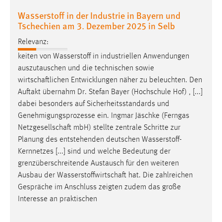
Zweck:
Wasserstoff in der Industrie in Bayern und
Dieser Cookie ist notwendig um sich an der Website
Tschechien am 3. Dezember 2025 in Selb
einloggen zu können.
Relevanz:
Cookie Laufzeit:
keiten von Wasserstoff in industriellen Anwendungen
24 Stunden
auszutauschen und die technischen sowie
wirtschaftlichen
Entwicklungen näher zu beleuchten. Den
Auftakt übernahm Dr. Stefan Bayer (Hochschule Hof) , [...]
STATISTIK
dabei besonders auf Sicherheitsstandards und
Statistik Cookies erfassen Informationen anonym.
Genehmigungsprozesse ein. Ingmar Jäschke (Ferngas
Diese Informationen helfen uns zu verstehen, wie
Netzgesellschaft
mbH) stellte zentrale Schritte zur
unsere Besucher unsere Website nutzen.
Planung des entstehenden deutschen Wasserstoff-
Kernnetzes [...] sind und welche Bedeutung der
Matomo
grenzüberschreitende Austausch für den weiteren
Ausbau der
Wasserstoffwirtschaft
hat. Die zahlreichen
Name:
Gespräche im Anschluss zeigten zudem das große
_pk_ref, _pk_cvar, _pk_id, _pk_ses
Interesse an praktischen
Zweck:
Zugriffsstatistik