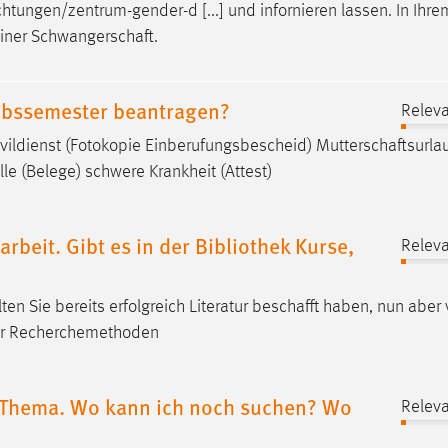
tungen/zentrum-gender-d [...] und infornieren lassen. In Ihre
einer
Schwangerschaft
.
aubssemester beantragen?
Releva
vildienst (Fotokopie Einberufungsbescheid)
Mutterschaftsurla
le (Belege) schwere Krankheit (Attest)
rbeit. Gibt es in der Bibliothek Kurse,
Releva
ten Sie bereits erfolgreich Literatur
beschafft
haben, nun aber 
ner Recherchemethoden
m Thema. Wo kann ich noch suchen? Wo
Releva