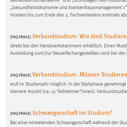
Betriebswirtschaftslehre
“ und „Grundlagen des Industrial
„Gesundheitsökonomie und Krankenhausmanagement 1“
Matomo
müssen bis zum Ende des 2. Fachsemesters erstmals abg
Name:
_pk_ref, _pk_cvar, _pk_id, _pk_ses
Verbundstudium: Wie sind Studieren
Zweck:
Zugriffsstatistik
[FAQ-FRAGE]
Cookie Laufzeit:
Max. 13 Monate
direkt bei den Handwerkskammern erhältlich. Einen Mus
Ausbildung zum/zur Steuerfachangestellten sind bei der
MARKETING
Verbundstudium: Müssen Studieren
[FAQ-FRAGE]
Marketing Cookies werden von Drittanbietern
verwendet, um personalisierte Werbung anzuzeigen.
eruf im Studienjahr möglich. In der Startphase genehmigt
Sie tun dies, indem sie Besucher über Websites
kleinere Anzahl (ca. 12 Teilnehmer*innen). Verbundstudi
hinweg verfolgen.
Google Ads
Schwangerschaft im Studium?
[FAQ-FRAGE]
Name:
_gcl_au
Bei einer eintretenden
Schwangerschaft
während der Stud