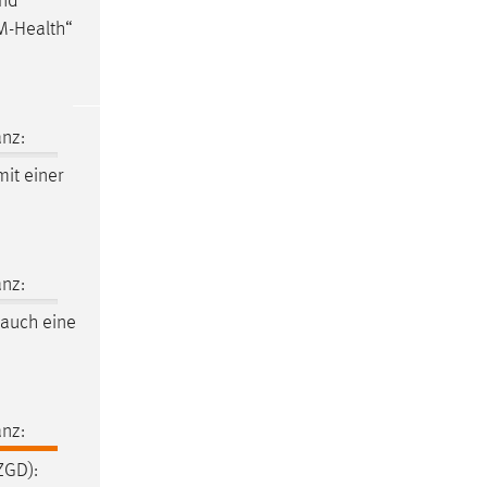
und
M-Health“
nz:
it einer
nz:
auch eine
nz:
ZGD):