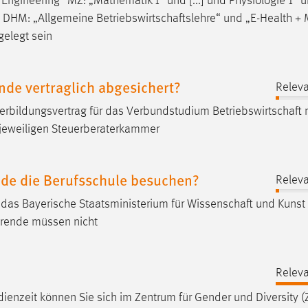
 Engineering“ MZ: „Mathematik 1“ und [...] und Physiologie 1“ 
 DHM: „Allgemeine
Betriebswirtschaftslehre
“ und „E-Health + 
elegt sein
de vertraglich abgesichert?
Releva
terbildungsvertrag für das Verbundstudium
Betriebswirtschaft
m
 jeweiligen Steuerberaterkammer
de die Berufsschule besuchen?
Releva
 das Bayerische Staatsministerium für
Wissenschaft
und Kunst 
erende müssen nicht
Releva
ienzeit können Sie sich im Zentrum für Gender und Diversity (