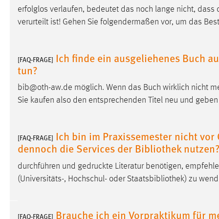
erfolglos verlaufen, bedeutet das noch lange nicht, dass
externen Medien Cookies gesetzt.
verurteilt ist! Gehen Sie folgendermaßen vor, um das Bes
YouTube
Ich finde ein ausgeliehenes Buch au
[FAQ-FRAGE]
Vimeo
tun?
bib@oth-aw.de möglich. Wenn das Buch wirklich nicht meh
Sie kaufen also den entsprechenden Titel neu und gebe
Ich bin im Praxissemester nicht vo
[FAQ-FRAGE]
dennoch die Services der Bibliothek nutzen
durchführen und gedruckte Literatur benötigen, empfehle
(Universitäts-, Hochschul- oder Staatsbibliothek) zu wen
Brauche ich ein Vorpraktikum für 
[FAQ-FRAGE]