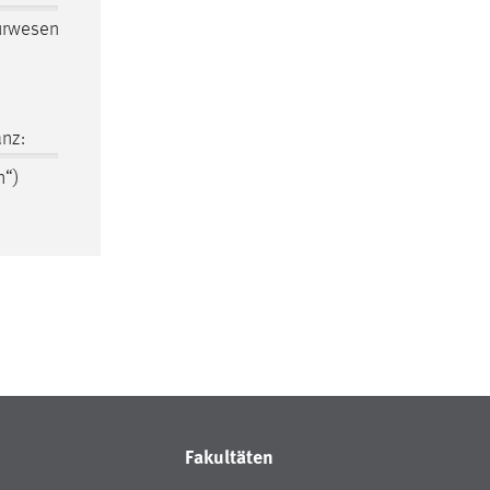
urwesen
nz:
n“)
Fakultäten