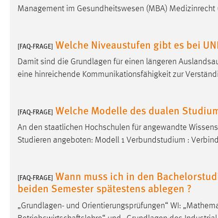
Management im Gesundheitswesen (MBA) Medizinrecht 
Cookie Laufzeit:
MibewSessionID, mibew-chat-frame-
style-5e9dbeb1811c0446 =
Sitzungslaufzeit, mibew_locale = 3
Welche Niveaustufen gibt es bei UN
Jahre, MIBEW_UserID = 1 Jahr
[FAQ-FRAGE]
Damit sind die Grundlagen für einen längeren Auslandsa
Login
eine hinreichende Kommunikationsfähigkeit zur Verständ
Name:
fe_user, be_user, be_lastLoginProvider
Welche Modelle des dualen Studium
Zweck:
Dieser Cookie ist notwendig um sich an
[FAQ-FRAGE]
der Website einloggen zu können.
An den staatlichen Hochschulen für angewandte
Wissens
Cookie Laufzeit:
24 Stunden
Studieren angeboten: Modell 1 Verbundstudium : Verbi
Wann muss ich in den Bachelorstud
STATISTIK
[FAQ-FRAGE]
beiden Semester spätestens ablegen ?
Statistik Cookies erfassen Informationen anonym.
Diese Informationen helfen uns zu verstehen, wie
„Grundlagen- und Orientierungsprüfungen“ WI: „Mathema
unsere Besucher unsere Website nutzen.