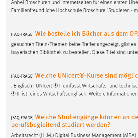
Anbei Broschüren und Internetseiten für einen ersten Übe
in diesem Cookie gespeichert, ob man
Familienfreundliche Hochschule Broschüre "Studieren - mi
eingeloggt ist.
Sprachpräferenz
Wie bestelle ich Bücher aus dem O
[FAQ-FRAGE]
Name:
site-language-preference
gesuchten Titeln/Themen keine Treffer angezeigt, gibt es
bayerischen Bibliothek zu bestellen. Diese Titel sind unt
Zweck:
Das Cookie speichert die gewählte
Sprache der Website.
Cookie Laufzeit:
30 Tage
Welche UNIcert®-Kurse sind mögli
[FAQ-FRAGE]
. Englisch : UNIcert ® II umfasst
Wirtschafts
- und technis
Chat
® III ist reines
Wirtschaftsenglisch
. Weitere Informatione
Name:
MibewSessionID, MIBEW_UserID,
mibew_locale, mibew-chat-frame-style-
Welche Studiengänge können an d
5e9dbeb1811c0446
[FAQ-FRAGE]
berufsbegleitend studiert werden?
Zweck:
Wird benötigt um die Chatfunktion
nutzen zu können.
Arbeitsrecht (LL.M.) Digital Business Management (MBA)