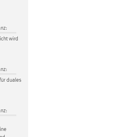
nz:
eicht wird
nz:
für duales
nz:
ine