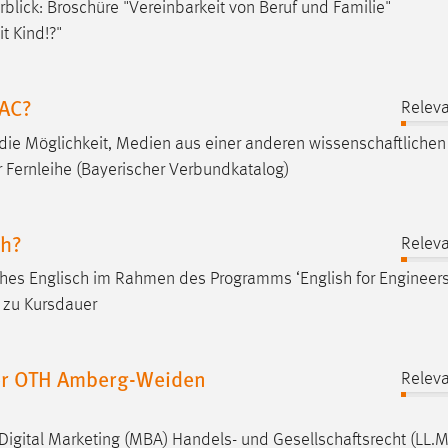
rblick: Broschüre "Vereinbarkeit von Beruf und Familie"
t Kind!?"
PAC?
Releva
 die Möglichkeit, Medien aus einer anderen
wissenschaftlichen
er Fernleihe (Bayerischer Verbundkatalog)
ch?
Releva
ches Englisch im Rahmen des Programms ‘English for Engineers
n zu Kursdauer
er OTH Amberg-Weiden
Releva
 Digital Marketing (MBA) Handels- und
Gesellschaftsrecht
(LL.M