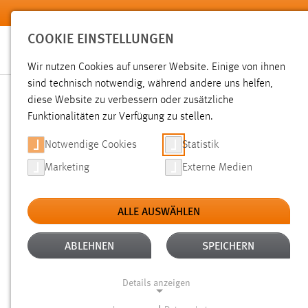
Zum Hauptinhalt springen
COOKIE EINSTELLUNGEN
Wir nutzen Cookies auf unserer Website. Einige von ihnen
sind technisch notwendig, während andere uns helfen,
diese Website zu verbessern oder zusätzliche
SUCHE
Funktionalitäten zur Verfügung zu stellen.
Notwendige Cookies
Statistik
Marketing
Externe Medien
ALLE AUSWÄHLEN
TYP: FAQ
ALLE FILTER ENTFERNEN
Aktive Filter:
ABLEHNEN
SPEICHERN
Gesucht nach "schäfer".
Es wurden 19 Ergebnisse gefunde
Details anzeigen