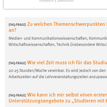
Impressum
|
Datenschutz
NOTWENDIGE COOKIES
Notwendige Cookies ermöglichen grundlegende
Funktionen und sind für die einwandfreie Funktion der
Zu welchen Themenschwerpunkten b
Website erforderlich.
[FAQ-FRAGE]
an?
Einverständnis
Medien- und
Kommunikationswissenschaften
, Kommunik
Wirtschaftswissenschaften
, Technik (insbesondere
Wirts
Name:
cookie_consent
Zweck:
Dieser Cookie speichert die
ausgewählten Einverständnis-Optionen
Wie viel Zeit muss ich für das Stud
[FAQ-FRAGE]
des Benutzers
20-25 Stunden/Woche vereinbar. Es wird jedoch von den 
Cookie Laufzeit:
1 Jahr
Arbeitszeiten auf die Lehrveranstaltungszeiten anzupas
Performance
Wie kann ich mir selbst einen erste
[FAQ-FRAGE]
Name:
staticfilecache
Unterstützungsangebote zu „Studieren mit 
Zweck:
Für performante Seitenauslieferung wird