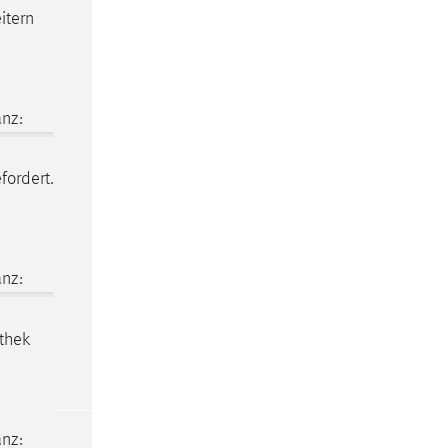
itern
nz:
fordert.
nz:
thek
nz: