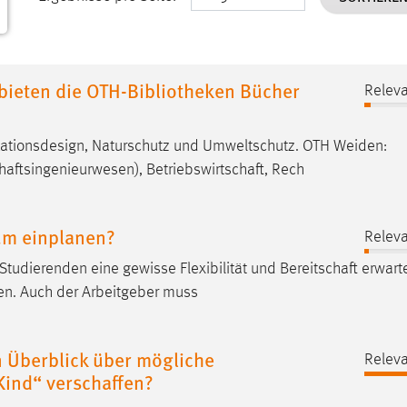
ieten die OTH-Bibliotheken Bücher
Releva
ationsdesign, Naturschutz und Umweltschutz. OTH Weiden:
chaftsingenieurwesen
),
Betriebswirtschaft
, Rech
ium einplanen?
Releva
Studierenden eine gewisse Flexibilität und
Bereitschaft
erwarte
sen. Auch der Arbeitgeber muss
n Überblick über mögliche
Releva
Kind“ verschaffen?