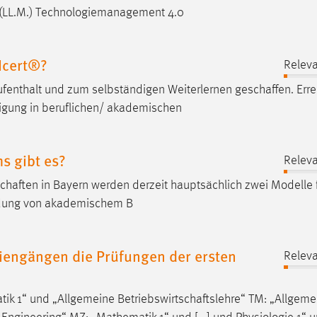
(LL.M.) Technologiemanagement 4.0
Icert®?
Releva
ufenthalt und zum selbständigen Weiterlernen
geschaffen
. Err
igung in beruflichen/ akademischen
s gibt es?
Releva
chaften
in Bayern werden derzeit hauptsächlich zwei Modelle 
ndung von akademischem B
iengängen die Prüfungen der ersten
Releva
tik 1“ und „Allgemeine
Betriebswirtschaftslehre
“ TM: „Allgeme