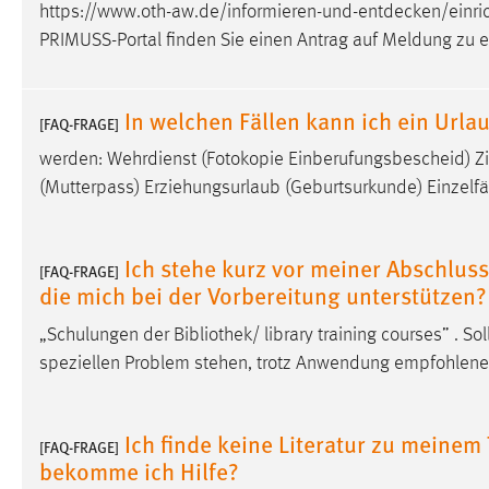
https://www.oth-aw.de/informieren-und-entdecken/einrich
Anbieter:
Google Ireland Limited
PRIMUSS-Portal finden Sie einen Antrag auf Meldung zu 
Zweck:
Conversion-Tracking
Cookie Laufzeit:
3 Monate
In welchen Fällen kann ich ein Url
[FAQ-FRAGE]
werden: Wehrdienst (Fotokopie Einberufungsbescheid) Zi
Facebook Pixel
(Mutterpass) Erziehungsurlaub (Geburtsurkunde) Einzelfäl
Name:
_fbp
Anbieter:
Facebook
Ich stehe kurz vor meiner Abschlussa
[FAQ-FRAGE]
die mich bei der Vorbereitung unterstützen?
Zweck:
Conversion-Tracking
„Schulungen der Bibliothek/ library training courses” . Soll
Cookie Laufzeit:
3 Monate
speziellen Problem stehen, trotz Anwendung empfohle
EXTERNE MEDIEN
Ich finde keine Literatur zu meine
[FAQ-FRAGE]
Um Inhalte von Videoplattformen und Social Media
bekomme ich Hilfe?
Plattformen anzeigen zu können, werden von diesen