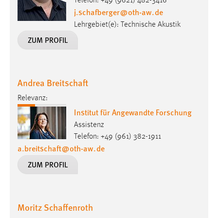
Telefon: +49 (9621) 482-3416
j.schafberger
@
oth-aw
.
de
Cookie Laufzeit:
Lehrgebiet(e): Technische Akustik
Max. 13 Monate
ZUM PROFIL
MARKETING
Andrea Breitschaft
Marketing Cookies werden von Drittanbietern
verwendet, um personalisierte Werbung anzuzeigen.
Relevanz:
Sie tun dies, indem sie Besucher über Websites
Institut für Angewandte Forschung
hinweg verfolgen.
Assistenz
Telefon: +49 (961) 382-1911
Google Ads
a.breitschaft
@
oth-aw
.
de
Name:
ZUM PROFIL
_gcl_au
Anbieter:
Google Ireland Limited
Moritz Schaffenroth
Zweck: