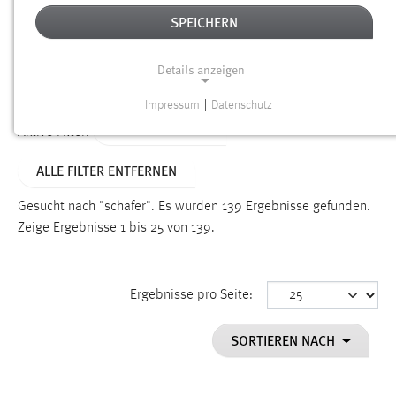
SPEICHERN
Alter
Details anzeigen
SUCHEN
Impressum
|
Datenschutz
NOTWENDIGE COOKIES
TYP: PERSONEN
Aktive Filter:
Notwendige Cookies ermöglichen grundlegende
ALLE FILTER ENTFERNEN
Funktionen und sind für die einwandfreie Funktion der
Website erforderlich.
Gesucht nach "schäfer".
Es wurden 139 Ergebnisse gefunden.
Zeige Ergebnisse 1 bis 25 von 139.
Einverständnis
Name:
cookie_consent
Ergebnisse pro Seite:
Zweck:
SORTIEREN NACH
Dieser Cookie speichert die ausgewählten Einverständnis-
Optionen des Benutzers
Cookie Laufzeit: