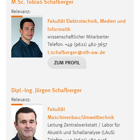
M.Sc. Tobias Schafberger
Zweck:
Relevanz:
Dieser Cookie ist notwendig um sich an der Website
einloggen zu können.
Fakultät Elektrotechnik, Medien und
Informatik
Cookie Laufzeit:
wissenschaftlicher Mitarbeiter
24 Stunden
Telefon: +49 (9621) 482-3657
t.schafberger
@
oth-aw
.
de
ZUM PROFIL
STATISTIK
Statistik Cookies erfassen Informationen anonym.
Diese Informationen helfen uns zu verstehen, wie
unsere Besucher unsere Website nutzen.
Dipl.-Ing. Jürgen Schafberger
Relevanz:
Matomo
Fakultät
Name:
Maschinenbau/Umwelttechnik
_pk_ref, _pk_cvar, _pk_id, _pk_ses
Leitung Zentralwerkstatt / Labor für
Zweck:
Akustik und Schallanalyse (LAuS)
Zugriffsstatistik