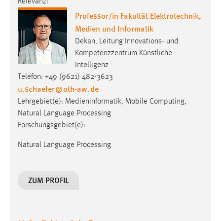
Relevanz:
30 Tage
Professor/in Fakultät Elektrotechnik,
Medien und Informatik
Chat
Dekan, Leitung Innovations- und
Name:
Kompetenzzentrum Künstliche
MibewSessionID, MIBEW_UserID, mibew_locale, mibew-
Intelligenz
chat-frame-style-5e9dbeb1811c0446
Telefon: +49 (9621) 482-3623
u.schaefer
@
oth-aw
.
de
Zweck:
Lehrgebiet(e): Medieninformatik, Mobile Computing,
Wird benötigt um die Chatfunktion nutzen zu können.
Natural Language Processing
Cookie Laufzeit:
Forschungsgebiet(e):
MibewSessionID, mibew-chat-frame-style-
5e9dbeb1811c0446 = Sitzungslaufzeit, mibew_locale = 3
Natural Language Processing
Jahre, MIBEW_UserID = 1 Jahr
ZUM PROFIL
Login
Name:
fe_user, be_user, be_lastLoginProvider