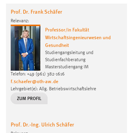
1 Jahr
Prof. Dr. Frank Schäfer
Relevanz:
Performance
Professor/in Fakultät
Name:
Wirtschaftsingenieurwesen und
staticfilecache
Gesundheit
Zweck:
Studiengangsleitung und
Für performante Seitenauslieferung wird in diesem Cookie
Studienfachberatung
gespeichert, ob man eingeloggt ist.
Masterstudiengang IM
Telefon: +49 (961) 382-1616
f.schaefer
@
oth-aw
.
de
Sprachpräferenz
Lehrgebiet(e): Allg. Betriebswirtschaftslehre
Name:
ZUM PROFIL
site-language-preference
Zweck:
Das Cookie speichert die gewählte Sprache der Website.
Prof. Dr.-Ing. Ulrich Schäfer
Cookie Laufzeit: