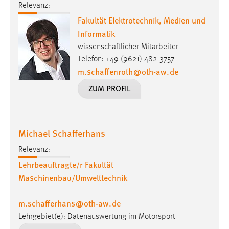
Relevanz:
Conversion-Tracking
Fakultät Elektrotechnik, Medien und
Cookie Laufzeit:
Informatik
3 Monate
wissenschaftlicher Mitarbeiter
Telefon: +49 (9621) 482-3757
Facebook Pixel
m.schaffenroth
@
oth-aw
.
de
ZUM PROFIL
Name:
_fbp
Anbieter:
Michael Schafferhans
Facebook
Relevanz:
Zweck:
Conversion-Tracking
Lehrbeauftragte/r Fakultät
Maschinenbau/Umwelttechnik
Cookie Laufzeit:
3 Monate
m.schafferhans
@
oth-aw
.
de
Lehrgebiet(e): Datenauswertung im Motorsport