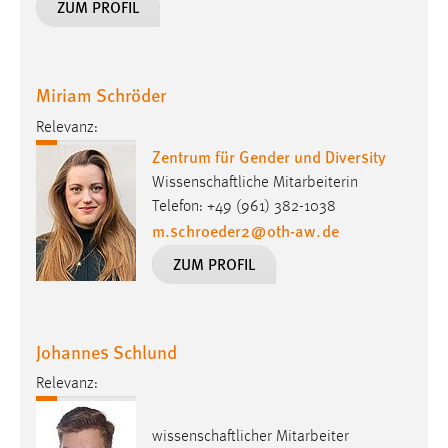
ZUM PROFIL
EXTERNE MEDIEN
Um Inhalte von Videoplattformen und Social Media
Plattformen anzeigen zu können, werden von diesen
externen Medien Cookies gesetzt.
Miriam Schröder
Relevanz:
YouTube
Zentrum für Gender und Diversity
Wissenschaftliche Mitarbeiterin
Vimeo
Telefon: +49 (961) 382-1038
m.schroeder2
@
oth-aw
.
de
ZUM PROFIL
Johannes Schlund
Relevanz:
wissenschaftlicher Mitarbeiter