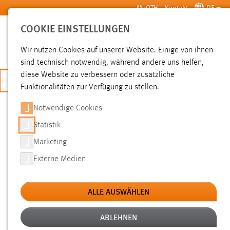
Zum Hauptinhalt springen
MyOTH
Kontakt
DE
COOKIE EINSTELLUNGEN
SUCHE
Wir nutzen Cookies auf unserer Website. Einige von ihnen
sind technisch notwendig, während andere uns helfen,
diese Website zu verbessern oder zusätzliche
JETZT BEWERBEN
Funktionalitäten zur Verfügung zu stellen.
Notwendige Cookies
SUCHE
Statistik
Marketing
FILTER
Externe Medien
Typ
ALLE AUSWÄHLEN
Erstellungsdatum
ABLEHNEN