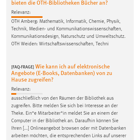
bieten die OTH-Bibliotheken Bücher an?
Zweck:
Dieser Cookie ist notwendig um sich an der Website
Relevanz:
einloggen zu können.
OTH Amberg: Mathematik, Informatik, Chemie, Physik,
Technik, Medien- und Kommunikationswissenschaften,
Cookie Laufzeit:
Kommunikationsdesign, Naturschutz und Umweltschutz.
24 Stunden
OTH Weiden: Wirtschaftswissenschaften, Techni
STATISTIK
Wie kann ich auf elektronische
[FAQ-FRAGE]
Angebote (E-Books, Datenbanken) von zu
Statistik Cookies erfassen Informationen anonym.
Hause zugreifen?
Diese Informationen helfen uns zu verstehen, wie
unsere Besucher unsere Website nutzen.
Relevanz:
ausschließlich von den Räumen der
Bibliothek
aus
Matomo
zugreifen. Bitte melden Sie sich bei Interesse an der
Theke. Ein*e Mitarbeiter*in meldet Sie an einem der
Name:
Computer in der
Bibliothek
an. Daraufhin können Sie
_pk_ref, _pk_cvar, _pk_id, _pk_ses
Ihren [...] Onlineangebot browsen oder mit Datenbanken
Zweck:
arbeiten möchten, die entsprechenden Links auf unserer
Zugriffsstatistik