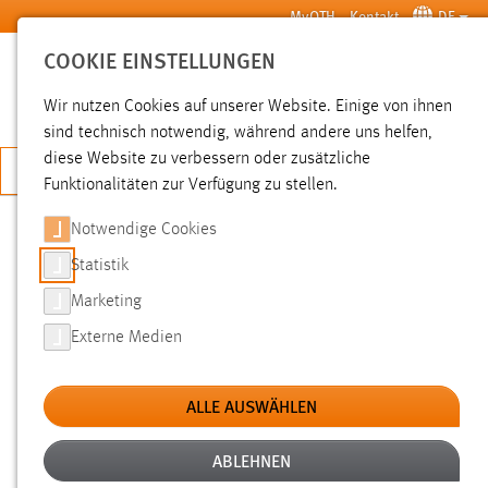
Zum Hauptinhalt springen
MyOTH
Kontakt
DE
COOKIE EINSTELLUNGEN
SUCHE
Wir nutzen Cookies auf unserer Website. Einige von ihnen
sind technisch notwendig, während andere uns helfen,
diese Website zu verbessern oder zusätzliche
JETZT BEWERBEN
Funktionalitäten zur Verfügung zu stellen.
Notwendige Cookies
SUCHE
Statistik
Marketing
FILTER
Externe Medien
Typ
ALLE AUSWÄHLEN
Erstellungsdatum
ABLEHNEN