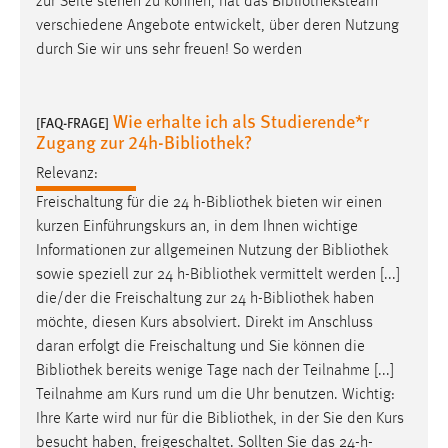
zur Seite stehen zu können, hat das
Bibliotheksteam
Conversion-Tracking
verschiedene Angebote entwickelt, über deren Nutzung
durch Sie wir uns sehr freuen! So werden
Cookie Laufzeit:
3 Monate
Wie erhalte ich als Studierende*r
[FAQ-FRAGE]
Facebook Pixel
Zugang zur 24h-Bibliothek?
Relevanz:
Name:
_fbp
Freischaltung für die 24 h-
Bibliothek
bieten wir einen
kurzen Einführungskurs an, in dem Ihnen wichtige
Anbieter:
Informationen zur allgemeinen Nutzung der
Bibliothek
Facebook
sowie speziell zur 24 h-
Bibliothek
vermittelt werden [...]
Zweck:
die/der die Freischaltung zur 24 h-
Bibliothek
haben
Conversion-Tracking
möchte, diesen Kurs absolviert. Direkt im Anschluss
daran erfolgt die Freischaltung und Sie können die
Cookie Laufzeit:
Bibliothek
bereits wenige Tage nach der Teilnahme [...]
3 Monate
Teilnahme am Kurs rund um die Uhr benutzen. Wichtig:
Ihre Karte wird nur für die
Bibliothek
, in der Sie den Kurs
besucht haben, freigeschaltet. Sollten Sie das 24-h-