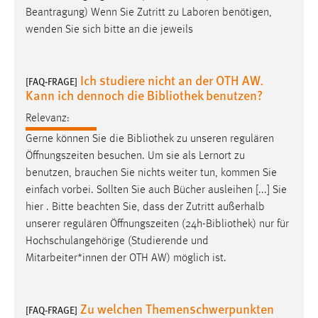
30 Tage
Beantragung) Wenn Sie Zutritt zu Laboren benötigen,
wenden Sie sich bitte an die jeweils
Chat
Name:
Ich studiere nicht an der OTH AW.
[FAQ-FRAGE]
MibewSessionID, MIBEW_UserID, mibew_locale, mibew-
Kann ich dennoch die Bibliothek benutzen?
chat-frame-style-5e9dbeb1811c0446
Relevanz:
Zweck:
Gerne können Sie die
Bibliothek
zu unseren regulären
Wird benötigt um die Chatfunktion nutzen zu können.
Öffnungszeiten besuchen. Um sie als Lernort zu
Cookie Laufzeit:
benutzen, brauchen Sie nichts weiter tun, kommen Sie
MibewSessionID, mibew-chat-frame-style-
einfach vorbei. Sollten Sie auch Bücher ausleihen [...] Sie
5e9dbeb1811c0446 = Sitzungslaufzeit, mibew_locale = 3
hier . Bitte beachten Sie, dass der Zutritt außerhalb
Jahre, MIBEW_UserID = 1 Jahr
unserer regulären Öffnungszeiten (24h-
Bibliothek
) nur für
Hochschulangehörige (Studierende und
Login
Mitarbeiter*innen der OTH AW) möglich ist.
Name:
fe_user, be_user, be_lastLoginProvider
Zu welchen Themenschwerpunkten
[FAQ-FRAGE]