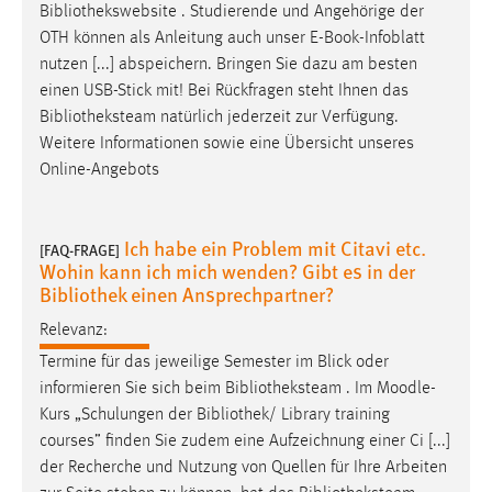
Bibliothekswebsite
. Studierende und Angehörige der
Cookie Laufzeit:
OTH können als Anleitung auch unser E-Book-Infoblatt
Max. 13 Monate
nutzen [...] abspeichern. Bringen Sie dazu am besten
einen USB-Stick mit! Bei Rückfragen steht Ihnen das
Bibliotheksteam
natürlich jederzeit zur Verfügung.
Weitere Informationen sowie eine Übersicht unseres
MARKETING
Online-Angebots
Marketing Cookies werden von Drittanbietern
verwendet, um personalisierte Werbung anzuzeigen.
Sie tun dies, indem sie Besucher über Websites
Ich habe ein Problem mit Citavi etc.
[FAQ-FRAGE]
hinweg verfolgen.
Wohin kann ich mich wenden? Gibt es in der
Bibliothek einen Ansprechpartner?
Google Ads
Relevanz:
Name:
Termine für das jeweilige Semester im Blick oder
_gcl_au
informieren Sie sich beim
Bibliotheksteam
. Im Moodle-
Kurs „Schulungen der
Bibliothek
/ Library training
Anbieter:
courses” finden Sie zudem eine Aufzeichnung einer Ci [...]
Google Ireland Limited
der Recherche und Nutzung von Quellen für Ihre Arbeiten
Zweck: