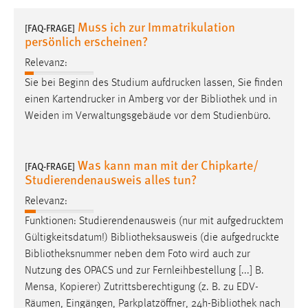
1 Jahr
Muss ich zur Immatrikulation
[FAQ-FRAGE]
persönlich erscheinen?
Performance
Relevanz:
Name:
Sie bei Beginn des Studium aufdrucken lassen, Sie finden
staticfilecache
einen Kartendrucker in Amberg vor der
Bibliothek
und in
Weiden im Verwaltungsgebäude vor dem Studienbüro.
Zweck:
Für performante Seitenauslieferung wird in diesem Cookie
gespeichert, ob man eingeloggt ist.
Was kann man mit der Chipkarte/
[FAQ-FRAGE]
Studierendenausweis alles tun?
Sprachpräferenz
Relevanz:
Name:
Funktionen: Studierendenausweis (nur mit aufgedrucktem
site-language-preference
Gültigkeitsdatum!)
Bibliotheksausweis
(die aufgedruckte
Bibliotheksnummer
neben dem Foto wird auch zur
Zweck:
Nutzung des OPACS und zur Fernleihbestellung [...] B.
Das Cookie speichert die gewählte Sprache der Website.
Mensa, Kopierer) Zutrittsberechtigung (z. B. zu EDV-
Cookie Laufzeit:
Räumen, Eingängen, Parkplatzöffner, 24h-
Bibliothek
nach