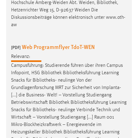
Hochschule Amberg-Weiden Abt. Weiden,
Bibliothek
,
Hetzenrichter Weg 15, D-92637 Weiden Die
Cookie Laufzeit:
Diskussionsbeiträge können elektronisch unter www.oth-
Max. 13 Monate
aw
MARKETING
Web Programmflyer TdoT-WEN
[PDF]
Marketing Cookies werden von Drittanbietern
Relevanz:
verwendet, um personalisierte Werbung anzuzeigen.
Campusführung: Studierende führen über ihren Campus
Sie tun dies, indem sie Besucher über Websites
Infopoint, HSG
Bibliothek
Bibliotheksführung
Learning
hinweg verfolgen.
Snacks für
Bibliotheks
- neulinge Von der
Grundlagenforschung MRT zur Sicherheit von Implanta-
Google Ads
[...] die Business- Welt! – Vorstellung Studiengang
Name:
Betriebswirtschaft
Bibliothek
Bibliotheksführung
Learning
_gcl_au
Snacks für
Bibliotheks
- neulinge Verbinde Technik und
Wirtschaft – Vorstellung Studiengang [...] Raum 001
Anbieter:
Mikro-Blockheizkraftwerk – Energiewende im
Google Ireland Limited
Heizungskeller
Bibliothek
Bibliotheksführung
Learning
Zweck: