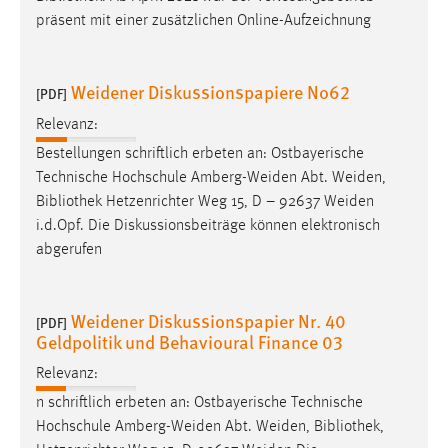
30 Tage
präsent mit einer zusätzlichen Online-Aufzeichnung
Chat
Weidener Diskussionspapiere No62
[PDF]
Name:
Relevanz:
MibewSessionID, MIBEW_UserID, mibew_locale, mibew-
chat-frame-style-5e9dbeb1811c0446
Bestellungen schriftlich erbeten an: Ostbayerische
Technische Hochschule Amberg-Weiden Abt. Weiden,
Zweck:
Bibliothek
Hetzenrichter Weg 15, D – 92637 Weiden
Wird benötigt um die Chatfunktion nutzen zu können.
i.d.Opf. Die Diskussionsbeiträge können elektronisch
Cookie Laufzeit:
abgerufen
MibewSessionID, mibew-chat-frame-style-
5e9dbeb1811c0446 = Sitzungslaufzeit, mibew_locale = 3
Jahre, MIBEW_UserID = 1 Jahr
Weidener Diskussionspapier Nr. 40
[PDF]
Geldpolitik und Behavioural Finance 03
Login
Relevanz:
n schriftlich erbeten an: Ostbayerische Technische
Name:
Hochschule Amberg-Weiden Abt. Weiden,
Bibliothek
,
fe_user, be_user, be_lastLoginProvider