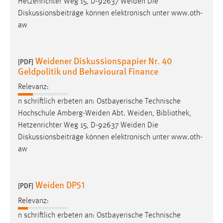
Hetzenrichter Weg 15, D-92637 Weiden Die
Zweck:
Diskussionsbeiträge können elektronisch unter www.oth-
Dieser Cookie ist notwendig um sich an der Website
aw
einloggen zu können.
Cookie Laufzeit:
Weidener Diskussionspapier Nr. 40
24 Stunden
[PDF]
Geldpolitik und Behavioural Finance
Relevanz:
STATISTIK
n schriftlich erbeten an: Ostbayerische Technische
Hochschule Amberg-Weiden Abt. Weiden,
Bibliothek
,
Statistik Cookies erfassen Informationen anonym.
Hetzenrichter Weg 15, D-92637 Weiden Die
Diese Informationen helfen uns zu verstehen, wie
Diskussionsbeiträge können elektronisch unter www.oth-
unsere Besucher unsere Website nutzen.
aw
Matomo
Name:
Weiden DP51
[PDF]
_pk_ref, _pk_cvar, _pk_id, _pk_ses
Relevanz:
Zweck:
n schriftlich erbeten an: Ostbayerische Technische
Zugriffsstatistik