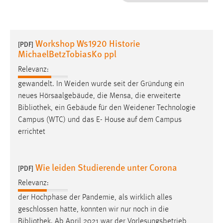
1 Jahr
Performance
Workshop Ws1920 Historie
[PDF]
MichaelBetzTobiasKo ppl
Name:
staticfilecache
Relevanz:
gewandelt. In Weiden wurde seit der Gründung ein
Zweck:
neues Hörsaalgebäude, die Mensa, die erweiterte
Für performante Seitenauslieferung wird in diesem Cookie
Bibliothek
, ein Gebäude für den Weidener Technologie
gespeichert, ob man eingeloggt ist.
Campus (WTC) und das E- House auf dem Campus
errichtet
Sprachpräferenz
Name:
Wie leiden Studierende unter Corona
[PDF]
site-language-preference
Relevanz:
Zweck:
Das Cookie speichert die gewählte Sprache der Website.
der Hochphase der Pandemie, als wirklich alles
geschlossen hatte, konnten wir nur noch in die
Cookie Laufzeit:
Bibliothek
. Ab April 2021 war der Vorlesungsbetrieb