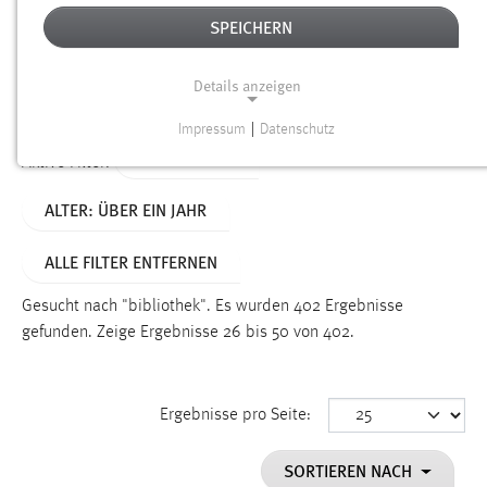
SPEICHERN
Alter
Details anzeigen
SUCHEN
Impressum
|
Datenschutz
NOTWENDIGE COOKIES
TYP: DATEIEN
Aktive Filter:
Notwendige Cookies ermöglichen grundlegende
ALTER: ÜBER EIN JAHR
Funktionen und sind für die einwandfreie Funktion der
Website erforderlich.
ALLE FILTER ENTFERNEN
Einverständnis
Gesucht nach "bibliothek".
Es wurden 402 Ergebnisse
Name:
gefunden.
Zeige Ergebnisse 26 bis 50 von 402.
cookie_consent
Zweck:
Ergebnisse pro Seite:
Dieser Cookie speichert die ausgewählten Einverständnis-
Optionen des Benutzers
SORTIEREN NACH
Cookie Laufzeit: