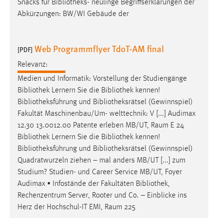
Snacks für
Bibliotheks
- neulinge Begriffserklärungen der
Conversion-Tracking
Abkürzungen: BW/WI Gebäude der
Cookie Laufzeit:
3 Monate
Web Programmflyer TdoT-AM final
[PDF]
Relevanz:
Facebook Pixel
Medien und Informatik: Vorstellung der Studiengänge
Name:
Bibliothek
Lernern Sie die
Bibliothek
kennen!
_fbp
Bibliotheksführung
und
Bibliotheksrätsel
(Gewinnspiel)
Fakultät Maschinenbau/Um- welttechnik: V [...] Audimax
Anbieter:
12.30 13.0012.00 Patente erleben MB/UT, Raum E 24
Facebook
Bibliothek
Lernern Sie die
Bibliothek
kennen!
Zweck:
Bibliotheksführung
und
Bibliotheksrätsel
(Gewinnspiel)
Conversion-Tracking
Quadratwurzeln ziehen – mal anders MB/UT [...] zum
Studium? Studien- und Career Service MB/UT, Foyer
Cookie Laufzeit:
3 Monate
Audimax • Infostände der Fakultäten
Bibliothek
,
Rechenzentrum Server, Rooter und Co. – Einblicke ins
Herz der Hochschul-IT EMI, Raum 225