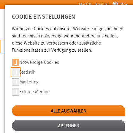
Zum Hauptinhalt springen
MyOTH
Kontakt
DE
COOKIE EINSTELLUNGEN
SUCHE
Wir nutzen Cookies auf unserer Website. Einige von ihnen
sind technisch notwendig, während andere uns helfen,
diese Website zu verbessern oder zusätzliche
JETZT BEWERBEN
Funktionalitäten zur Verfügung zu stellen.
Notwendige Cookies
SUCHE
Statistik
Marketing
FILTER
Externe Medien
Typ
ALLE AUSWÄHLEN
Erstellungsdatum
ABLEHNEN