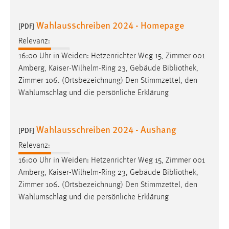
EXTERNE MEDIEN
Um Inhalte von Videoplattformen und Social Media
Wahlausschreiben 2024 - Homepage
[PDF]
Plattformen anzeigen zu können, werden von diesen
Relevanz:
externen Medien Cookies gesetzt.
16:00 Uhr in Weiden: Hetzenrichter Weg 15, Zimmer 001
YouTube
Amberg, Kaiser-Wilhelm-Ring 23, Gebäude
Bibliothek
,
Zimmer 106. (Ortsbezeichnung) Den Stimmzettel, den
Wahlumschlag und die persönliche Erklärung
Vimeo
Wahlausschreiben 2024 - Aushang
[PDF]
Relevanz:
16:00 Uhr in Weiden: Hetzenrichter Weg 15, Zimmer 001
Amberg, Kaiser-Wilhelm-Ring 23, Gebäude
Bibliothek
,
Zimmer 106. (Ortsbezeichnung) Den Stimmzettel, den
Wahlumschlag und die persönliche Erklärung