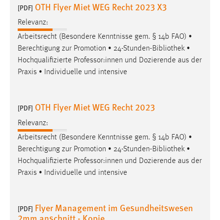
OTH Flyer Miet WEG Recht 2023 X3
[PDF]
Cookie Laufzeit:
Relevanz:
Max. 13 Monate
Arbeitsrecht (Besondere Kenntnisse gem. § 14b FAO) •
Berechtigung zur Promotion • 24-Stunden-
Bibliothek
•
Hochqualifizierte Professor:innen und Dozierende aus der
MARKETING
Praxis • Individuelle und intensive
Marketing Cookies werden von Drittanbietern
verwendet, um personalisierte Werbung anzuzeigen.
OTH Flyer Miet WEG Recht 2023
Sie tun dies, indem sie Besucher über Websites
[PDF]
hinweg verfolgen.
Relevanz:
Arbeitsrecht (Besondere Kenntnisse gem. § 14b FAO) •
Google Ads
Berechtigung zur Promotion • 24-Stunden-
Bibliothek
•
Hochqualifizierte Professor:innen und Dozierende aus der
Name:
_gcl_au
Praxis • Individuelle und intensive
Anbieter:
Google Ireland Limited
Flyer Management im Gesundheitswesen
[PDF]
2mm anschnitt - Kopie
Zweck: