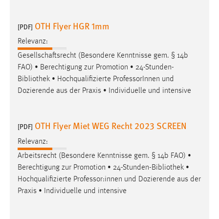
Zweck:
Dieser Cookie ist notwendig um sich an der Website
OTH Flyer HGR 1mm
[PDF]
einloggen zu können.
Relevanz:
Cookie Laufzeit:
Gesellschaftsrecht (Besondere Kenntnisse gem. § 14b
24 Stunden
FAO) • Berechtigung zur Promotion • 24-Stunden-
Bibliothek
• Hochqualifizierte ProfessorInnen und
Dozierende aus der Praxis • Individuelle und intensive
STATISTIK
Statistik Cookies erfassen Informationen anonym.
OTH Flyer Miet WEG Recht 2023 SCREEN
Diese Informationen helfen uns zu verstehen, wie
[PDF]
unsere Besucher unsere Website nutzen.
Relevanz:
Arbeitsrecht (Besondere Kenntnisse gem. § 14b FAO) •
Matomo
Berechtigung zur Promotion • 24-Stunden-
Bibliothek
•
Name:
Hochqualifizierte Professor:innen und Dozierende aus der
_pk_ref, _pk_cvar, _pk_id, _pk_ses
Praxis • Individuelle und intensive
Zweck:
Zugriffsstatistik