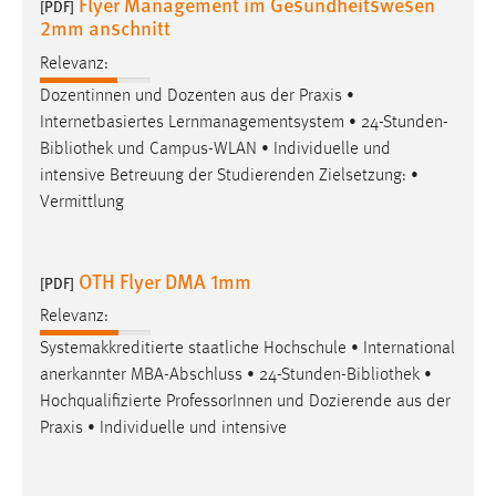
Flyer Management im Gesundheitswesen
[PDF]
EXTERNE MEDIEN
2mm anschnitt
Um Inhalte von Videoplattformen und Social Media
Relevanz:
Plattformen anzeigen zu können, werden von diesen
Dozentinnen und Dozenten aus der Praxis •
externen Medien Cookies gesetzt.
Internetbasiertes Lernmanagementsystem • 24-Stunden-
YouTube
Bibliothek
und Campus-WLAN • Individuelle und
intensive Betreuung der Studierenden Zielsetzung: •
Vermittlung
Vimeo
OTH Flyer DMA 1mm
[PDF]
Relevanz:
Systemakkreditierte staatliche Hochschule • International
anerkannter MBA-Abschluss • 24-Stunden-
Bibliothek
•
Hochqualifizierte ProfessorInnen und Dozierende aus der
Praxis • Individuelle und intensive