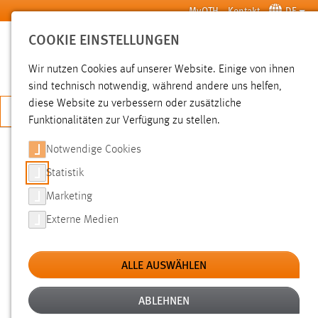
Zum Hauptinhalt springen
MyOTH
Kontakt
DE
COOKIE EINSTELLUNGEN
SUCHE
Wir nutzen Cookies auf unserer Website. Einige von ihnen
sind technisch notwendig, während andere uns helfen,
diese Website zu verbessern oder zusätzliche
JETZT BEWERBEN
Funktionalitäten zur Verfügung zu stellen.
Notwendige Cookies
SUCHE
Statistik
Marketing
FILTER
Externe Medien
Typ
ALLE AUSWÄHLEN
Erstellungsdatum
ABLEHNEN