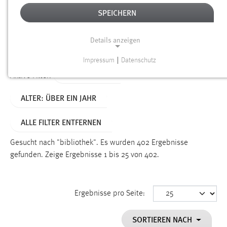
SPEICHERN
Alter
Details anzeigen
SUCHEN
Impressum
|
Datenschutz
NOTWENDIGE COOKIES
TYP: DATEIEN
Aktive Filter:
Notwendige Cookies ermöglichen grundlegende
ALTER: ÜBER EIN JAHR
Funktionen und sind für die einwandfreie Funktion der
Website erforderlich.
ALLE FILTER ENTFERNEN
Einverständnis
Gesucht nach "bibliothek".
Es wurden 402 Ergebnisse
Name:
gefunden.
Zeige Ergebnisse 1 bis 25 von 402.
cookie_consent
Zweck:
Ergebnisse pro Seite:
Dieser Cookie speichert die ausgewählten Einverständnis-
Optionen des Benutzers
SORTIEREN NACH
Cookie Laufzeit: