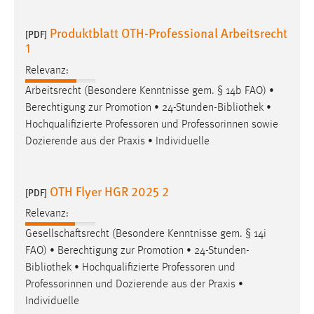
30 Tage
Produktblatt OTH-Professional Arbeitsrecht
[PDF]
Chat
1
Relevanz:
Name:
MibewSessionID, MIBEW_UserID, mibew_locale, mibew-
Arbeitsrecht (Besondere Kenntnisse gem. § 14b FAO) •
chat-frame-style-5e9dbeb1811c0446
Berechtigung zur Promotion • 24-Stunden-
Bibliothek
•
Hochqualifizierte Professoren und Professorinnen sowie
Zweck:
Dozierende aus der Praxis • Individuelle
Wird benötigt um die Chatfunktion nutzen zu können.
Cookie Laufzeit:
MibewSessionID, mibew-chat-frame-style-
OTH Flyer HGR 2025 2
[PDF]
5e9dbeb1811c0446 = Sitzungslaufzeit, mibew_locale = 3
Relevanz:
Jahre, MIBEW_UserID = 1 Jahr
Gesellschaftsrecht (Besondere Kenntnisse gem. § 14i
FAO) • Berechtigung zur Promotion • 24-Stunden-
Login
Bibliothek
• Hochqualifizierte Professoren und
Name:
Professorinnen und Dozierende aus der Praxis •
fe_user, be_user, be_lastLoginProvider
Individuelle