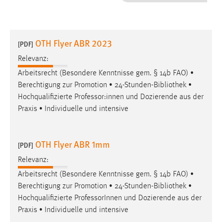
1 Jahr
Performance
OTH Flyer ABR 2023
[PDF]
Name:
Relevanz:
staticfilecache
Arbeitsrecht (Besondere Kenntnisse gem. § 14b FAO) •
Berechtigung zur Promotion • 24-Stunden-
Bibliothek
•
Zweck:
Hochqualifizierte Professor:innen und Dozierende aus der
Für performante Seitenauslieferung wird in diesem Cookie
gespeichert, ob man eingeloggt ist.
Praxis • Individuelle und intensive
Sprachpräferenz
OTH Flyer ABR 1mm
[PDF]
Name:
Relevanz:
site-language-preference
Arbeitsrecht (Besondere Kenntnisse gem. § 14b FAO) •
Zweck:
Berechtigung zur Promotion • 24-Stunden-
Bibliothek
•
Das Cookie speichert die gewählte Sprache der Website.
Hochqualifizierte ProfessorInnen und Dozierende aus der
Praxis • Individuelle und intensive
Cookie Laufzeit: