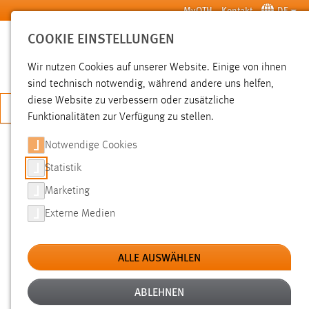
Zum Hauptinhalt springen
MyOTH
Kontakt
DE
COOKIE EINSTELLUNGEN
SUCHE
Wir nutzen Cookies auf unserer Website. Einige von ihnen
sind technisch notwendig, während andere uns helfen,
diese Website zu verbessern oder zusätzliche
JETZT BEWERBEN
Funktionalitäten zur Verfügung zu stellen.
Notwendige Cookies
SUCHE
Statistik
Marketing
FILTER
Externe Medien
Typ
ALLE AUSWÄHLEN
Erstellungsdatum
ABLEHNEN