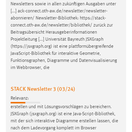
Newsletters sowie in allen zukünftigen Ausgaben unter
Conversion-Tracking
[...] ack-connect.oth-aw.de/newsletter/newsletter-
Cookie Laufzeit:
abonnieren/ Newsletter-
Bibliothek
: https://stack-
3 Monate
connect.oth-aw.de/newsletter/
bibliothek
/ zurück zur
Beitragsübersicht Herausgeberinformationen
Projektleitung [...] Universität Bayreuth JSXGraph
Facebook Pixel
(https://jsxgraph.org) ist eine plattformübergreifende
Name:
JavaScript-
Bibliothek
für interaktive Geometrie,
_fbp
Funktionsgraphen, Diagramme und Datenvisualisierung
im Webbrowser, die
Anbieter:
Facebook
Zweck:
STACK Newsletter 3 (03/24)
Conversion-Tracking
Relevanz:
Cookie Laufzeit:
erstellen und mit Lösungsvorschlägen zu bereichern.
3 Monate
JSXGraph (jsxgraph.org) ist eine Java-Script-
Bibliothek
,
mit der sich interaktive Diagramme erstellen lassen, die
nach dem Ladevorgang komplett im Browser