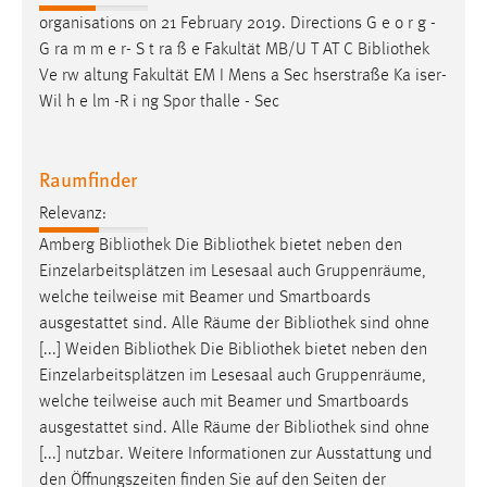
organisations on 21 February 2019. Directions G e o r g -
G ra m m e r- S t ra ß e Fakultät MB/U T AT C
Bibliothek
Ve rw altung Fakultät EM I Mens a Sec hserstraße Ka iser-
Wil h e lm -R i ng Spor thalle - Sec
Raumfinder
Relevanz:
Amberg
Bibliothek
Die
Bibliothek
bietet neben den
Einzelarbeitsplätzen im Lesesaal auch Gruppenräume,
welche teilweise mit Beamer und Smartboards
ausgestattet sind. Alle Räume der
Bibliothek
sind ohne
[...] Weiden
Bibliothek
Die
Bibliothek
bietet neben den
Einzelarbeitsplätzen im Lesesaal auch Gruppenräume,
welche teilweise auch mit Beamer und Smartboards
ausgestattet sind. Alle Räume der
Bibliothek
sind ohne
[...] nutzbar. Weitere Informationen zur Ausstattung und
den Öffnungszeiten finden Sie auf den Seiten der