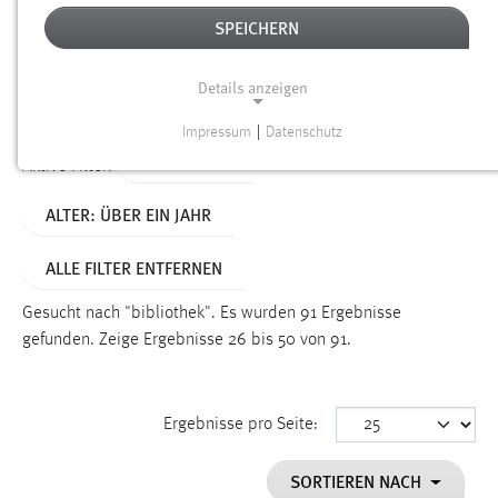
SPEICHERN
Alter
Details anzeigen
SUCHEN
Impressum
|
Datenschutz
NOTWENDIGE COOKIES
TYP: SEITEN
Aktive Filter:
Notwendige Cookies ermöglichen grundlegende
ALTER: ÜBER EIN JAHR
Funktionen und sind für die einwandfreie Funktion der
Website erforderlich.
ALLE FILTER ENTFERNEN
Einverständnis
Gesucht nach "bibliothek".
Es wurden 91 Ergebnisse
Name:
gefunden.
Zeige Ergebnisse 26 bis 50 von 91.
cookie_consent
Zweck:
Ergebnisse pro Seite:
Dieser Cookie speichert die ausgewählten Einverständnis-
Optionen des Benutzers
SORTIEREN NACH
Cookie Laufzeit: