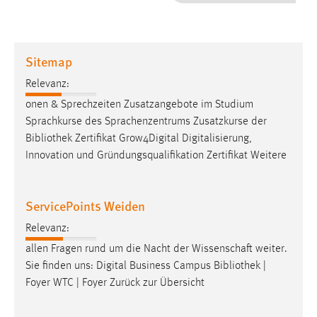
1 Jahr
Performance
Sitemap
Name:
Relevanz:
staticfilecache
onen & Sprechzeiten Zusatzangebote im Studium
Sprachkurse des Sprachenzentrums Zusatzkurse der
Zweck:
Bibliothek
Zertifikat Grow4Digital Digitalisierung,
Für performante Seitenauslieferung wird in diesem Cookie
gespeichert, ob man eingeloggt ist.
Innovation und Gründungsqualifikation Zertifikat Weitere
Sprachpräferenz
ServicePoints Weiden
Name:
Relevanz:
site-language-preference
allen Fragen rund um die Nacht der Wissenschaft weiter.
Zweck:
Sie finden uns: Digital Business Campus
Bibliothek
|
Das Cookie speichert die gewählte Sprache der Website.
Foyer WTC | Foyer Zurück zur Übersicht
Cookie Laufzeit: