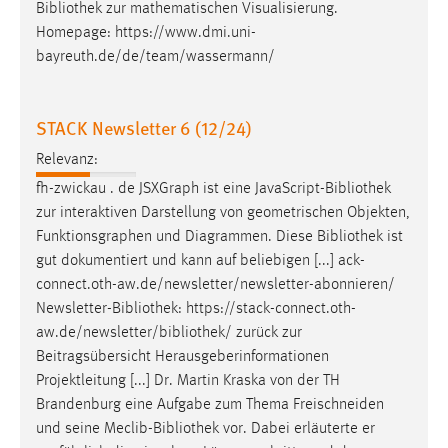
Bibliothek
zur mathematischen Visualisierung.
Zweck:
Homepage: https://www.dmi.uni-
Dieser Cookie ist notwendig um sich an der Website
bayreuth.de/de/team/wassermann/
einloggen zu können.
Cookie Laufzeit:
24 Stunden
STACK Newsletter 6 (12/24)
Relevanz:
fh-zwickau . de JSXGraph ist eine JavaScript-
Bibliothek
STATISTIK
zur interaktiven Darstellung von geometrischen Objekten,
Statistik Cookies erfassen Informationen anonym.
Funktionsgraphen und Diagrammen. Diese
Bibliothek
ist
Diese Informationen helfen uns zu verstehen, wie
gut dokumentiert und kann auf beliebigen [...] ack-
unsere Besucher unsere Website nutzen.
connect.oth-aw.de/newsletter/newsletter-abonnieren/
Newsletter-
Bibliothek
: https://stack-connect.oth-
Matomo
aw.de/newsletter/
bibliothek
/ zurück zur
Beitragsübersicht Herausgeberinformationen
Name:
Projektleitung [...] Dr. Martin Kraska von der TH
_pk_ref, _pk_cvar, _pk_id, _pk_ses
Brandenburg eine Aufgabe zum Thema Freischneiden
Zweck:
und seine Meclib-
Bibliothek
vor. Dabei erläuterte er
Zugriffsstatistik