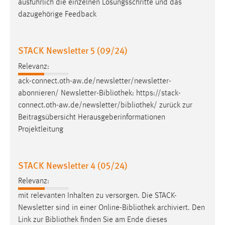
ausführlich die einzelnen Lösungsschritte und das
dazugehörige Feedback
Cookie Laufzeit:
Max. 13 Monate
STACK Newsletter 5 (09/24)
Relevanz:
MARKETING
ack-connect.oth-aw.de/newsletter/newsletter-
Marketing Cookies werden von Drittanbietern
abonnieren/ Newsletter-
Bibliothek
: https://stack-
verwendet, um personalisierte Werbung anzuzeigen.
connect.oth-aw.de/newsletter/
bibliothek
/ zurück zur
Sie tun dies, indem sie Besucher über Websites
Beitragsübersicht Herausgeberinformationen
hinweg verfolgen.
Projektleitung
Google Ads
STACK Newsletter 4 (05/24)
Name:
_gcl_au
Relevanz:
Anbieter:
mit relevanten Inhalten zu versorgen. Die STACK-
Google Ireland Limited
Newsletter sind in einer Online-
Bibliothek
archiviert. Den
Link zur
Bibliothek
finden Sie am Ende dieses
Zweck: