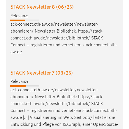
30 Tage
STACK Newsletter 8 (06/25)
Relevanz:
Chat
ack-connect.oth-aw.de/newsletter/newsletter-
Name:
abonnieren/ Newsletter-
Bibliothek
: https://stack-
MibewSessionID, MIBEW_UserID, mibew_locale, mibew-
connect.oth-aw.de/newsletter/
bibliothek
/ STACK
chat-frame-style-5e9dbeb1811c0446
Connect – registrieren und vernetzen: stack-connect.oth-
aw.de
Zweck:
Wird benötigt um die Chatfunktion nutzen zu können.
Cookie Laufzeit:
STACK Newsletter 7 (03/25)
MibewSessionID, mibew-chat-frame-style-
Relevanz:
5e9dbeb1811c0446 = Sitzungslaufzeit, mibew_locale = 3
Jahre, MIBEW_UserID = 1 Jahr
ack-connect.oth-aw.de/newsletter/newsletter-
abonnieren/ Newsletter-
Bibliothek
: https://stack-
connect.oth-aw.de/newsletter/
bibliothek
/ STACK
Login
Connect – registrieren und vernetzen: stack-connect.oth-
Name:
aw.de [...] Visualisierung im Web. Seit 2007 leitet er die
fe_user, be_user, be_lastLoginProvider
Entwicklung und Pflege von JSXGraph, einer Open-Source-