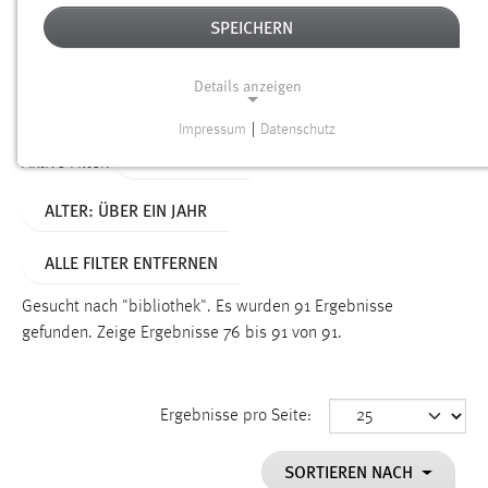
SPEICHERN
Alter
Details anzeigen
SUCHEN
Impressum
|
Datenschutz
NOTWENDIGE COOKIES
TYP: SEITEN
Aktive Filter:
Notwendige Cookies ermöglichen grundlegende
ALTER: ÜBER EIN JAHR
Funktionen und sind für die einwandfreie Funktion der
Website erforderlich.
ALLE FILTER ENTFERNEN
Einverständnis
Gesucht nach "bibliothek".
Es wurden 91 Ergebnisse
Name:
gefunden.
Zeige Ergebnisse 76 bis 91 von 91.
cookie_consent
Zweck:
Ergebnisse pro Seite:
Dieser Cookie speichert die ausgewählten Einverständnis-
Optionen des Benutzers
SORTIEREN NACH
Cookie Laufzeit: