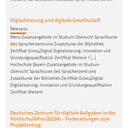
Conversion-Tracking
Cookie Laufzeit:
Digitalisierung und digitale Gesellschaft
3 Monate
Relevanz:
Menü Zusatzangebote im Studium Übersicht Sprachkurse
Facebook Pixel
des Sprachenzentrums Zusatzkurse der
Bibliothek
Name:
Zertifikat Grow4Digital Digitalisierung, Innovation und
_fbp
Gründungsqualifikation Zertifikat Weitere I [...]
Hochschule Bayern Zusatzangebote im Studium
Anbieter:
Übersicht Sprachkurse des Sprachenzentrums
Facebook
Zusatzkurse der
Bibliothek
Zertifikat Grow4Digital
Zweck:
Digitalisierung, Innovation und Gründungsqualifikation
Conversion-Tracking
Zertifikat Weitere
Cookie Laufzeit:
3 Monate
Deutsches Zentrum für digitale Aufgaben in der
Hochschullehre (DZdA) - Vorbereitungen zum
Projektantrag