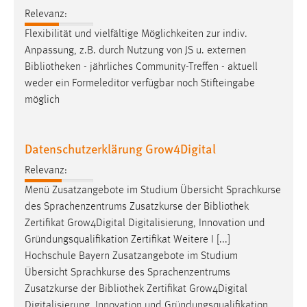
EXTERNE MEDIEN
Relevanz:
Um Inhalte von Videoplattformen und Social Media
Flexibilität und vielfältige Möglichkeiten zur indiv.
Plattformen anzeigen zu können, werden von diesen
Anpassung, z.B. durch Nutzung von JS u. externen
externen Medien Cookies gesetzt.
Bibliotheken
- jährliches Community-Treffen - aktuell
weder ein Formeleditor verfügbar noch Stifteingabe
YouTube
möglich
Vimeo
Datenschutzerklärung Grow4Digital
Relevanz:
Menü Zusatzangebote im Studium Übersicht Sprachkurse
des Sprachenzentrums Zusatzkurse der
Bibliothek
Zertifikat Grow4Digital Digitalisierung, Innovation und
Gründungsqualifikation Zertifikat Weitere I [...]
Hochschule Bayern Zusatzangebote im Studium
Übersicht Sprachkurse des Sprachenzentrums
Zusatzkurse der
Bibliothek
Zertifikat Grow4Digital
Digitalisierung, Innovation und Gründungsqualifikation