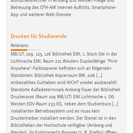
Bibliotheksrechner
in Amberg und Weiden Pflege und
Betreuung des OTH-AW Internet-Auftritts, Smartphone-
Cookie Laufzeit:
App und weiterer Web-Dienste
Max. 13 Monate
Drucken für Studierende
MARKETING
Relevanz:
Marketing Cookies werden von Drittanbietern
MB/UT, 109, 125, 126
Bibliothek
EMI, 1. Stock Ost in der
verwendet, um personalisierte Werbung anzuzeigen.
Lichtnische EMI, Raum 221 Weiden: Duplexfähige "Print
Sie tun dies, indem sie Besucher über Websites
Anywhere"-Farbkopierer befinden sich an folgenden
hinweg verfolgen.
Standorten:
Bibliothek
Kopierraum BW, 206 [...]
einbezahltes Guthaben wird NICHT wieder ausbezahlt!
Google Ads
Standorte Aufladeterminals Amberg Foyer der
Bibliothek
Druckerpool (Raum 109 MB/UT) EMI Lichtnische 1. OG
Name:
Weiden EDV-Raum 233 EG, neben dem Studienbüro [...]
_gcl_au
installierten Betriebssystem und es muss kein
Anbieter:
Druckertreiber installiert werden. Der Dienst ist in den
Google Ireland Limited
Bibliotheken
der Hochschule verfügbar (Amberg und
Zweck:
Weiden). So funktioniert’s Browser (z. B. Firefox) öffnen