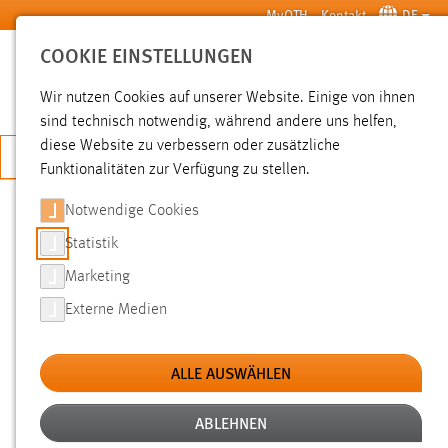
Zum Hauptinhalt springen
MyOTH
Kontakt
DE
COOKIE EINSTELLUNGEN
SUCHE
Wir nutzen Cookies auf unserer Website. Einige von ihnen
sind technisch notwendig, während andere uns helfen,
diese Website zu verbessern oder zusätzliche
JETZT BEWERBEN
Funktionalitäten zur Verfügung zu stellen.
Notwendige Cookies
SUCHE
Statistik
Marketing
FILTER
Externe Medien
Typ
ALLE AUSWÄHLEN
Erstellungsdatum
ABLEHNEN