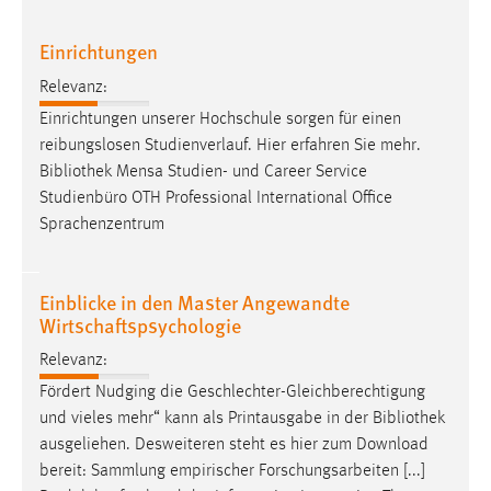
30 Tage
Einrichtungen
Chat
Relevanz:
Name:
Einrichtungen unserer Hochschule sorgen für einen
MibewSessionID, MIBEW_UserID, mibew_locale, mibew-
reibungslosen Studienverlauf. Hier erfahren Sie mehr.
chat-frame-style-5e9dbeb1811c0446
Bibliothek
Mensa Studien- und Career Service
Studienbüro OTH Professional International Office
Zweck:
Sprachenzentrum
Wird benötigt um die Chatfunktion nutzen zu können.
Cookie Laufzeit:
MibewSessionID, mibew-chat-frame-style-
Einblicke in den Master Angewandte
5e9dbeb1811c0446 = Sitzungslaufzeit, mibew_locale = 3
Wirtschaftspsychologie
Jahre, MIBEW_UserID = 1 Jahr
Relevanz:
Fördert Nudging die Geschlechter-Gleichberechtigung
Login
und vieles mehr“ kann als Printausgabe in der
Bibliothek
Name:
ausgeliehen. Desweiteren steht es hier zum Download
fe_user, be_user, be_lastLoginProvider
bereit: Sammlung empirischer Forschungsarbeiten [...]