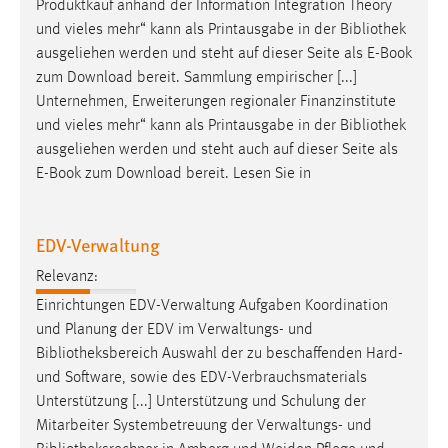
Produktkauf anhand der Information Integration Theory
Zweck:
und vieles mehr“ kann als Printausgabe in der
Bibliothek
Dieser Cookie ist notwendig um sich an der Website
ausgeliehen werden und steht auf dieser Seite als E-Book
einloggen zu können.
zum Download bereit. Sammlung empirischer [...]
Cookie Laufzeit:
Unternehmen, Erweiterungen regionaler Finanzinstitute
24 Stunden
und vieles mehr“ kann als Printausgabe in der
Bibliothek
ausgeliehen werden und steht auch auf dieser Seite als
E-Book zum Download bereit. Lesen Sie in
STATISTIK
Statistik Cookies erfassen Informationen anonym.
EDV-Verwaltung
Diese Informationen helfen uns zu verstehen, wie
Relevanz:
unsere Besucher unsere Website nutzen.
Einrichtungen EDV-Verwaltung Aufgaben Koordination
Matomo
und Planung der EDV im Verwaltungs- und
Bibliotheksbereich
Auswahl der zu beschaffenden Hard-
Name:
und Software, sowie des EDV-Verbrauchsmaterials
_pk_ref, _pk_cvar, _pk_id, _pk_ses
Unterstützung [...] Unterstützung und Schulung der
Zweck:
Mitarbeiter Systembetreuung der Verwaltungs- und
Zugriffsstatistik