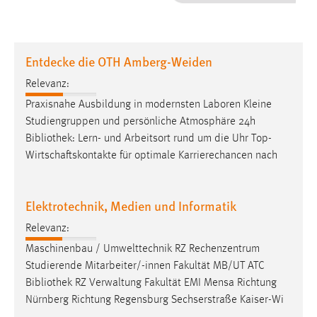
1 Jahr
Performance
Entdecke die OTH Amberg-Weiden
Name:
Relevanz:
staticfilecache
Praxisnahe Ausbildung in modernsten Laboren Kleine
Studiengruppen und persönliche Atmosphäre 24h
Zweck:
Bibliothek
: Lern- und Arbeitsort rund um die Uhr Top-
Für performante Seitenauslieferung wird in diesem Cookie
gespeichert, ob man eingeloggt ist.
Wirtschaftskontakte für optimale Karrierechancen nach
Sprachpräferenz
Elektrotechnik, Medien und Informatik
Name:
Relevanz:
site-language-preference
Maschinenbau / Umwelttechnik RZ Rechenzentrum
Zweck:
Studierende Mitarbeiter/-innen Fakultät MB/UT ATC
Das Cookie speichert die gewählte Sprache der Website.
Bibliothek
RZ Verwaltung Fakultät EMI Mensa Richtung
Nürnberg Richtung Regensburg Sechserstraße Kaiser-Wi
Cookie Laufzeit: