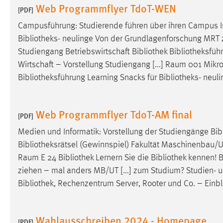
Web Programmflyer TdoT-WEN
[PDF]
Cookie Laufzeit:
MibewSessionID, mibew-chat-frame-
style-5e9dbeb1811c0446 =
Campusführung: Studierende führen über ihren Campus I
Sitzungslaufzeit, mibew_locale = 3
Bibliotheks
- neulinge Von der Grundlagenforschung MRT zur
Jahre, MIBEW_UserID = 1 Jahr
Studiengang Betriebswirtschaft
Bibliothek
Bibliotheksfüh
Wirtschaft – Vorstellung Studiengang [...] Raum 001 Mik
Login
Bibliotheksführung
Learning Snacks für
Bibliotheks
- neul
Name:
fe_user, be_user, be_lastLoginProvider
Web Programmflyer TdoT-AM final
Zweck:
Dieser Cookie ist notwendig um sich an
[PDF]
der Website einloggen zu können.
Medien und Informatik: Vorstellung der Studiengänge
Bib
Cookie Laufzeit:
24 Stunden
Bibliotheksrätsel
(Gewinnspiel) Fakultät Maschinenbau/Um
Raum E 24
Bibliothek
Lernern Sie die
Bibliothek
kennen!
B
ziehen – mal anders MB/UT [...] zum Studium? Studien- u
STATISTIK
Bibliothek
, Rechenzentrum Server, Rooter und Co. – Einbl
Statistik Cookies erfassen Informationen anonym.
Diese Informationen helfen uns zu verstehen, wie
Wahlausschreiben 2024 - Homepage
unsere Besucher unsere Website nutzen.
[PDF]