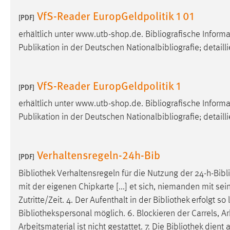
Anbieter:
Google Ireland Limited
VfS-Reader EuropGeldpolitik 1 01
[PDF]
Zweck:
Conversion-Tracking
erhältlich unter www.utb-shop.de. Bibliografische Infor
Publikation in der Deutschen Nationalbibliografie; detailli
Cookie Laufzeit:
3 Monate
Facebook Pixel
VfS-Reader EuropGeldpolitik 1
[PDF]
Name:
_fbp
erhältlich unter www.utb-shop.de. Bibliografische Infor
Publikation in der Deutschen Nationalbibliografie; detailli
Anbieter:
Facebook
Zweck:
Conversion-Tracking
Verhaltensregeln-24h-Bib
[PDF]
Cookie Laufzeit:
3 Monate
Bibliothek
Verhaltensregeln für die Nutzung der 24-h-
Bibl
mit der eigenen Chipkarte [...] et sich, niemanden mit sei
EXTERNE MEDIEN
Zutritte/Zeit. 4. Der Aufenthalt in der
Bibliothek
erfolgt so 
Bibliothekspersonal
möglich. 6. Blockieren der Carrels, 
Um Inhalte von Videoplattformen und Social Media
Arbeitsmaterial ist nicht gestattet. 7. Die
Bibliothek
dient a
Plattformen anzeigen zu können, werden von diesen