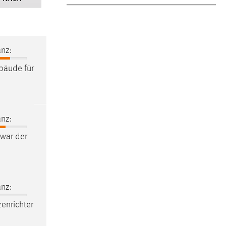
nz:
ebäude für
nz:
 war der
nz:
enrichter