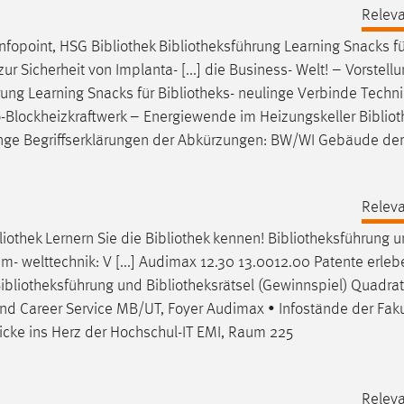
Releva
nfopoint, HSG
Bibliothek
Bibliotheksführung
Learning Snacks fü
 Sicherheit von Implanta- [...] die Business- Welt! – Vorstell
rung
Learning Snacks für
Bibliotheks
- neulinge Verbinde Techn
ro-Blockheizkraftwerk – Energiewende im Heizungskeller
Bibliot
inge Begriffserklärungen der Abkürzungen: BW/WI Gebäude der
Releva
liothek
Lernern Sie die
Bibliothek
kennen!
Bibliotheksführung
u
- welttechnik: V [...] Audimax 12.30 13.0012.00 Patente erle
ibliotheksführung
und
Bibliotheksrätsel
(Gewinnspiel) Quadra
nd Career Service MB/UT, Foyer Audimax • Infostände der Fak
icke ins Herz der Hochschul-IT EMI, Raum 225
Releva