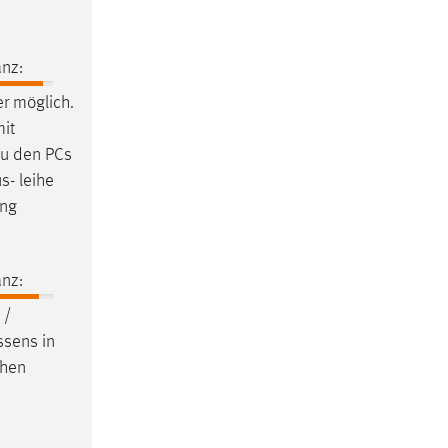
nz:
er möglich.
it
zu den PCs
s- leihe
ung
nz:
 /
ssens in
chen