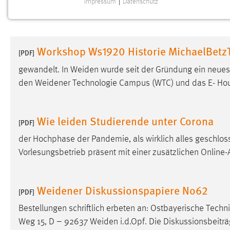
Impressum
|
Datenschutz
NOTWENDIGE COOKIES
Notwendige Cookies ermöglichen grundlegende
Funktionen und sind für die einwandfreie Funktion der
Workshop Ws1920 Historie MichaelBetz
Website erforderlich.
[PDF]
gewandelt. In Weiden wurde seit der Gründung ein neues
Einverständnis
den Weidener Technologie Campus (WTC) und das E- Hou
Name:
cookie_consent
Zweck:
Dieser Cookie speichert die
Wie leiden Studierende unter Corona
[PDF]
ausgewählten Einverständnis-Optionen
des Benutzers
der Hochphase der Pandemie, als wirklich alles geschloss
Vorlesungsbetrieb präsent mit einer zusätzlichen Online
Cookie Laufzeit:
1 Jahr
Performance
Weidener Diskussionspapiere No62
[PDF]
Name:
Bestellungen schriftlich erbeten an: Ostbayerische Tec
staticfilecache
Weg 15, D – 92637 Weiden i.d.Opf. Die Diskussionsbeitr
Zweck:
Für performante Seitenauslieferung wird