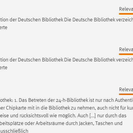
Releva
mation der Deutschen
Bibliothek
Die Deutsche
Bibliothek
verzeic
erte
Releva
mation der Deutschen
Bibliothek
Die Deutsche
Bibliothek
verzeic
erte
Releva
iothek
: 1. Das Betreten der 24-h-
Bibliothek
ist nur nach Authenti
ner Chipkarte mit in die
Bibliothek
zu nehmen, auch nicht für ku
leise und rücksichtsvoll wie möglich. Auch [...] nur durch das
Arbeitsplätze oder Arbeitsräume durch Jacken, Taschen und
usschließlich