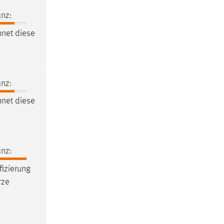
nz:
hnet diese
nz:
hnet diese
nz:
fizierung
rze