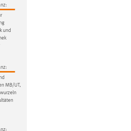
nz:
r
ung
ik und
hek
nz:
nd
ben MB/UT,
twurzeln
ultäten
nz: