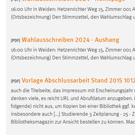
16:00 Uhr in Weiden: Hetzenrichter Weg 15, Zimmer 001
Matomo
(Ortsbezeichnung) Den Stimmzettel, den Wahlumschlag u
Name:
_pk_ref, _pk_cvar, _pk_id, _pk_ses
Zweck:
Zugriffsstatistik
Wahlausschreiben 2024 - Aushang
[PDF]
Cookie Laufzeit:
Max. 13 Monate
16:00 Uhr in Weiden: Hetzenrichter Weg 15, Zimmer 001
(Ortsbezeichnung) Den Stimmzettel, den Wahlumschlag u
MARKETING
Vorlage Abschlussarbeit Stand 2015 101
[PDF]
Marketing Cookies werden von Drittanbietern
verwendet, um personalisierte Werbung anzuzeigen.
auch die Titelseite, das Impressum mit Erscheinungsjahr u
Sie tun dies, indem sie Besucher über Websites
denken viele, es reicht URL und Abrufdatum anzugeben. Mit
hinweg verfolgen.
folgende) nicht aus, um Kopien bei einer
Bibliothek
ggf. k
insbesondere auch [...] Studierende 3 Zeitplanung - 25 - 
Google Ads
Bibliotheksmagazin
zur Ansicht bestellen zu können. Mac
Name:
_gcl_au