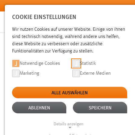
Zum Hauptinhalt springen
COOKIE EINSTELLUNGEN
Wir nutzen Cookies auf unserer Website. Einige von ihnen
sind technisch notwendig, während andere uns helfen,
diese Website zu verbessern oder zusätzliche
SUCHE
Funktionalitäten zur Verfügung zu stellen.
Notwendige Cookies
Statistik
Marketing
Externe Medien
ALLE AUSWÄHLEN
TYP: DATEIEN
ALTER: ÜBER EIN JAHR
Aktive Filter:
ABLEHNEN
SPEICHERN
Gesucht nach "bibliothek".
Es wurden 402 Ergebnisse gefu
Details anzeigen