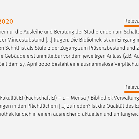
-2020
Releva
sher nur die Ausleihe und Beratung der Studierenden am Schalt
der Mindestabstand [...] tragen. Die
Bibliothek
ist am Eingang m
n Schritt ist als Stufe 2 der Zugang zum Präsenzbestand und 
 Gebäude erst unmittelbar vor dem jeweiligen Anlass (z.B. Au
 Seit dem 27. April 2020 besteht eine ausnahmslose Verpflicht
Releva
Fakultät EI (Fachschaft EI) – 1 – Mensa /
Bibliothek
Verwaltung
gen in den Pflichtfächern [...] zufrieden? Ist die Qualität des E
liothek
für dich in einem ausreichend aktuellen und umfangrei