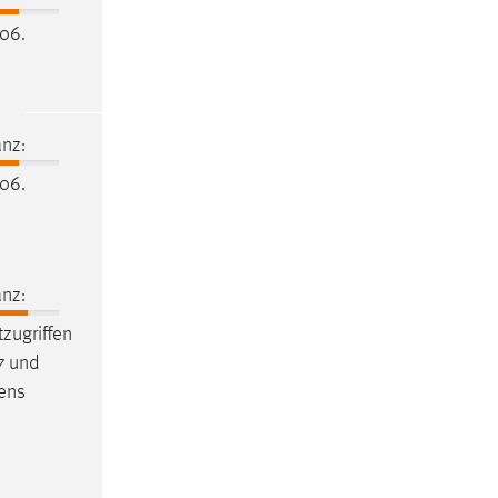
106.
nz:
106.
nz:
tzugriffen
7 und
gens