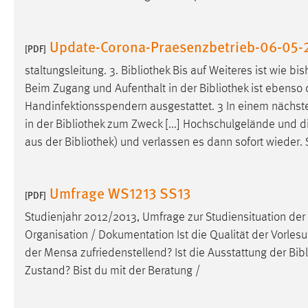
externen Medien Cookies gesetzt.
Update-Corona-Praesenzbetrieb-06-05
YouTube
[PDF]
staltungsleitung. 3.
Bibliothek
Bis auf Weiteres ist wie bi
Vimeo
Beim Zugang und Aufenthalt in der
Bibliothek
ist ebenso 
Handinfektionsspendern ausgestattet. 3 In einem nächste
in der
Bibliothek
zum Zweck [...] Hochschulgelände und die
aus der
Bibliothek
) und verlassen es dann sofort wieder.
Umfrage WS1213 SS13
[PDF]
Studienjahr 2012/2013, Umfrage zur Studiensituation der 
Organisation / Dokumentation Ist die Qualität der Vorlesun
der Mensa zufriedenstellend? Ist die Ausstattung der
Bib
Zustand? Bist du mit der Beratung /