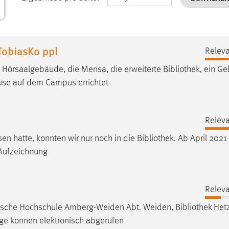
TobiasKo ppl
Releva
 Hörsaalgebäude, die Mensa, die erweiterte
Bibliothek
, ein G
se auf dem Campus errichtet
Releva
en hatte, konnten wir nur noch in die
Bibliothek
. Ab April 2021
-Aufzeichnung
Releva
hnische Hochschule Amberg-Weiden Abt. Weiden,
Bibliothek
Hetz
äge können elektronisch abgerufen