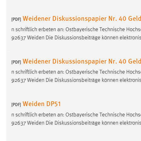
in diesem Cookie gespeichert, ob man
eingeloggt ist.
Weidener Diskussionspapier Nr. 40 Geld
[PDF]
n schriftlich erbeten an: Ostbayerische Technische Hoc
Sprachpräferenz
92637 Weiden Die Diskussionsbeiträge können elektroni
Name:
site-language-preference
Zweck:
Das Cookie speichert die gewählte
Weidener Diskussionspapier Nr. 40 Geld
[PDF]
Sprache der Website.
n schriftlich erbeten an: Ostbayerische Technische Hoc
Cookie Laufzeit:
30 Tage
92637 Weiden Die Diskussionsbeiträge können elektroni
Chat
Weiden DP51
[PDF]
Name:
MibewSessionID, MIBEW_UserID,
mibew_locale, mibew-chat-frame-style-
n schriftlich erbeten an: Ostbayerische Technische Hoc
5e9dbeb1811c0446
92637 Weiden Die Diskussionsbeiträge können elektroni
Zweck:
Wird benötigt um die Chatfunktion
nutzen zu können.