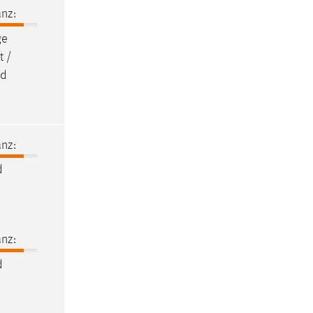
nz:
ge
t /
nd
nz:
d
nz:
d