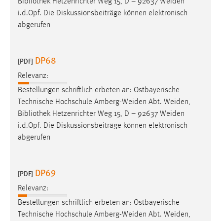
Bibliothek
Hetzenrichter Weg 15, D – 92637 Weiden
Conversion-Tracking
i.d.Opf. Die Diskussionsbeiträge können elektronisch
abgerufen
Cookie Laufzeit:
3 Monate
DP68
[PDF]
Facebook Pixel
Relevanz:
Name:
Bestellungen schriftlich erbeten an: Ostbayerische
_fbp
Technische Hochschule Amberg-Weiden Abt. Weiden,
Bibliothek
Hetzenrichter Weg 15, D – 92637 Weiden
Anbieter:
i.d.Opf. Die Diskussionsbeiträge können elektronisch
Facebook
abgerufen
Zweck:
Conversion-Tracking
DP69
[PDF]
Cookie Laufzeit:
3 Monate
Relevanz:
Bestellungen schriftlich erbeten an: Ostbayerische
Technische Hochschule Amberg-Weiden Abt. Weiden,