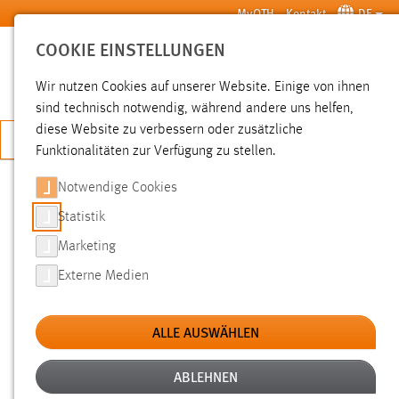
Zum Hauptinhalt springen
MyOTH
Kontakt
DE
COOKIE EINSTELLUNGEN
SUCHE
Wir nutzen Cookies auf unserer Website. Einige von ihnen
sind technisch notwendig, während andere uns helfen,
diese Website zu verbessern oder zusätzliche
JETZT BEWERBEN
Funktionalitäten zur Verfügung zu stellen.
Notwendige Cookies
SUCHE
Statistik
Marketing
FILTER
Externe Medien
Typ
ALLE AUSWÄHLEN
Erstellungsdatum
ABLEHNEN