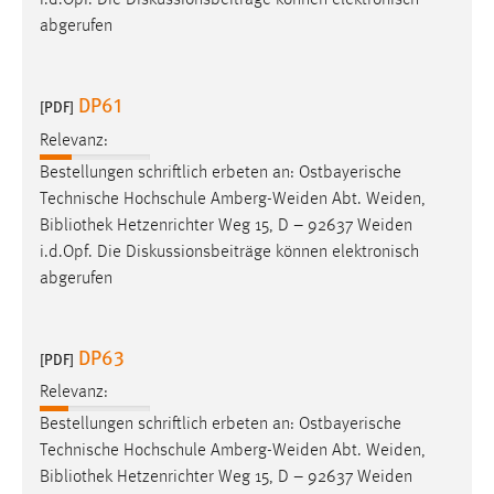
i.d.Opf. Die Diskussionsbeiträge können elektronisch
30 Tage
abgerufen
Chat
DP61
[PDF]
Name:
MibewSessionID, MIBEW_UserID, mibew_locale, mibew-
Relevanz:
chat-frame-style-5e9dbeb1811c0446
Bestellungen schriftlich erbeten an: Ostbayerische
Technische Hochschule Amberg-Weiden Abt. Weiden,
Zweck:
Bibliothek
Hetzenrichter Weg 15, D – 92637 Weiden
Wird benötigt um die Chatfunktion nutzen zu können.
i.d.Opf. Die Diskussionsbeiträge können elektronisch
Cookie Laufzeit:
abgerufen
MibewSessionID, mibew-chat-frame-style-
5e9dbeb1811c0446 = Sitzungslaufzeit, mibew_locale = 3
Jahre, MIBEW_UserID = 1 Jahr
DP63
[PDF]
Relevanz:
Login
Bestellungen schriftlich erbeten an: Ostbayerische
Name:
Technische Hochschule Amberg-Weiden Abt. Weiden,
fe_user, be_user, be_lastLoginProvider
Bibliothek
Hetzenrichter Weg 15, D – 92637 Weiden