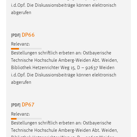
i.d.Opf. Die Diskussionsbeiträge können elektronisch
Cookie Laufzeit:
abgerufen
Max. 13 Monate
DP66
[PDF]
MARKETING
Relevanz:
Marketing Cookies werden von Drittanbietern
Bestellungen schriftlich erbeten an: Ostbayerische
verwendet, um personalisierte Werbung anzuzeigen.
Technische Hochschule Amberg-Weiden Abt. Weiden,
Sie tun dies, indem sie Besucher über Websites
Bibliothek
Hetzenrichter Weg 15, D – 92637 Weiden
hinweg verfolgen.
i.d.Opf. Die Diskussionsbeiträge können elektronisch
abgerufen
Google Ads
Name:
DP67
[PDF]
_gcl_au
Relevanz:
Anbieter:
Bestellungen schriftlich erbeten an: Ostbayerische
Google Ireland Limited
Technische Hochschule Amberg-Weiden Abt. Weiden,
Zweck: