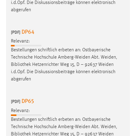
i.d.Opf. Die Diskussionsbeiträge können elektronisch
Zweck:
abgerufen
Dieser Cookie ist notwendig um sich an der Website
einloggen zu können.
Cookie Laufzeit:
DP64
[PDF]
24 Stunden
Relevanz:
Bestellungen schriftlich erbeten an: Ostbayerische
Technische Hochschule Amberg-Weiden Abt. Weiden,
STATISTIK
Bibliothek
Hetzenrichter Weg 15, D – 92637 Weiden
Statistik Cookies erfassen Informationen anonym.
i.d.Opf. Die Diskussionsbeiträge können elektronisch
Diese Informationen helfen uns zu verstehen, wie
abgerufen
unsere Besucher unsere Website nutzen.
Matomo
DP65
[PDF]
Relevanz:
Name:
_pk_ref, _pk_cvar, _pk_id, _pk_ses
Bestellungen schriftlich erbeten an: Ostbayerische
Technische Hochschule Amberg-Weiden Abt. Weiden,
Zweck:
Bibliothek
Hetzenrichter Weg 15, D – 92637 Weiden
Zugriffsstatistik