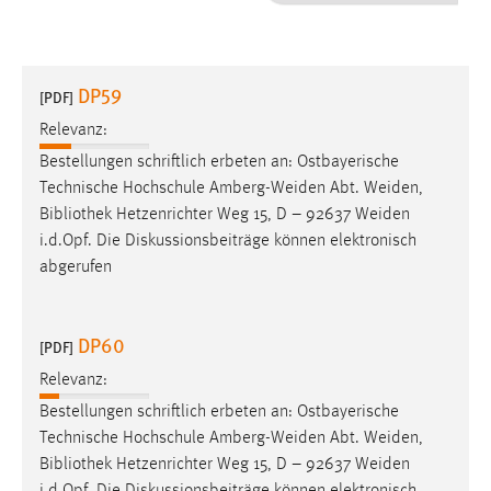
1 Jahr
Performance
DP59
[PDF]
Name:
Relevanz:
staticfilecache
Bestellungen schriftlich erbeten an: Ostbayerische
Technische Hochschule Amberg-Weiden Abt. Weiden,
Zweck:
Bibliothek
Hetzenrichter Weg 15, D – 92637 Weiden
Für performante Seitenauslieferung wird in diesem Cookie
gespeichert, ob man eingeloggt ist.
i.d.Opf. Die Diskussionsbeiträge können elektronisch
abgerufen
Sprachpräferenz
DP60
Name:
[PDF]
site-language-preference
Relevanz:
Zweck:
Bestellungen schriftlich erbeten an: Ostbayerische
Das Cookie speichert die gewählte Sprache der Website.
Technische Hochschule Amberg-Weiden Abt. Weiden,
Bibliothek
Hetzenrichter Weg 15, D – 92637 Weiden
Cookie Laufzeit: