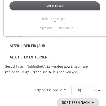
SPEICHERN
Alter
Details anzeigen
SUCHEN
Impressum
|
Datenschutz
NOTWENDIGE COOKIES
TYP: DATEIEN
Aktive Filter:
Notwendige Cookies ermöglichen grundlegende
ALTER: ÜBER EIN JAHR
Funktionen und sind für die einwandfreie Funktion der
Website erforderlich.
ALLE FILTER ENTFERNEN
Einverständnis
Gesucht nach "bibliothek".
Es wurden 402 Ergebnisse
Name:
gefunden.
Zeige Ergebnisse 76 bis 100 von 402.
cookie_consent
Zweck:
Ergebnisse pro Seite:
Dieser Cookie speichert die ausgewählten Einverständnis-
Optionen des Benutzers
SORTIEREN NACH
Cookie Laufzeit: