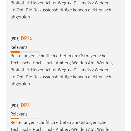
EXTERNE MEDIEN
Bibliothek
Hetzenrichter Weg 15, D – 92637 Weiden
i.d.Opf. Die Diskussionsbeiträge können elektronisch
Um Inhalte von Videoplattformen und Social Media
abgerufen
Plattformen anzeigen zu können, werden von diesen
externen Medien Cookies gesetzt.
DP70
[PDF]
YouTube
Relevanz:
Bestellungen schriftlich erbeten an: Ostbayerische
Vimeo
Technische Hochschule Amberg-Weiden Abt. Weiden,
Bibliothek
Hetzenrichter Weg 15, D – 92637 Weiden
i.d.Opf. Die Diskussionsbeiträge können elektronisch
abgerufen
DP71
[PDF]
Relevanz:
Bestellungen schriftlich erbeten an: Ostbayerische
Technische Hochschule Amberg-Weiden Abt. Weiden,