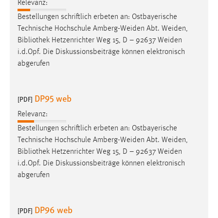
EXTERNE MEDIEN
Relevanz:
Bestellungen schriftlich erbeten an: Ostbayerische
Um Inhalte von Videoplattformen und Social Media
Technische Hochschule Amberg-Weiden Abt. Weiden,
Plattformen anzeigen zu können, werden von diesen
Bibliothek
Hetzenrichter Weg 15, D – 92637 Weiden
externen Medien Cookies gesetzt.
i.d.Opf. Die Diskussionsbeiträge können elektronisch
abgerufen
YouTube
Vimeo
DP95 web
[PDF]
Relevanz:
Bestellungen schriftlich erbeten an: Ostbayerische
Technische Hochschule Amberg-Weiden Abt. Weiden,
Bibliothek
Hetzenrichter Weg 15, D – 92637 Weiden
i.d.Opf. Die Diskussionsbeiträge können elektronisch
abgerufen
DP96 web
[PDF]