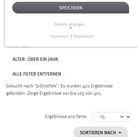
SPEICHERN
Alter
Details anzeigen
SUCHEN
Impressum
|
Datenschutz
NOTWENDIGE COOKIES
TYP: DATEIEN
Aktive Filter:
Notwendige Cookies ermöglichen grundlegende
ALTER: ÜBER EIN JAHR
Funktionen und sind für die einwandfreie Funktion der
Website erforderlich.
ALLE FILTER ENTFERNEN
Einverständnis
Gesucht nach "bibliothek".
Es wurden 401 Ergebnisse
Name:
gefunden.
Zeige Ergebnisse 101 bis 125 von 401.
cookie_consent
Zweck:
Ergebnisse pro Seite:
Dieser Cookie speichert die ausgewählten Einverständnis-
Optionen des Benutzers
SORTIEREN NACH
Cookie Laufzeit: