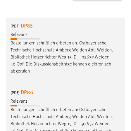
1 Jahr
Performance
DP85
[PDF]
Name:
Relevanz:
staticfilecache
Bestellungen schriftlich erbeten an: Ostbayerische
Technische Hochschule Amberg-Weiden Abt. Weiden,
Zweck:
Bibliothek
Hetzenrichter Weg 15, D – 92637 Weiden
Für performante Seitenauslieferung wird in diesem Cookie
gespeichert, ob man eingeloggt ist.
i.d.Opf. Die Diskussionsbeiträge können elektronisch
abgerufen
Sprachpräferenz
DP86
Name:
[PDF]
site-language-preference
Relevanz:
Zweck:
Bestellungen schriftlich erbeten an: Ostbayerische
Das Cookie speichert die gewählte Sprache der Website.
Technische Hochschule Amberg-Weiden Abt. Weiden,
Bibliothek
Hetzenrichter Weg 15, D – 92637 Weiden
Cookie Laufzeit: