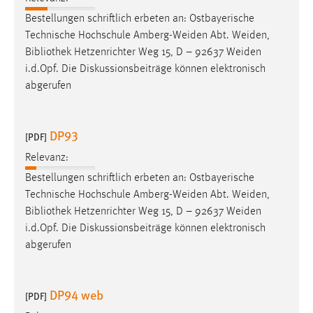
Conversion-Tracking
Bestellungen schriftlich erbeten an: Ostbayerische
Technische Hochschule Amberg-Weiden Abt. Weiden,
Cookie Laufzeit:
Bibliothek
Hetzenrichter Weg 15, D – 92637 Weiden
3 Monate
i.d.Opf. Die Diskussionsbeiträge können elektronisch
abgerufen
Facebook Pixel
Name:
DP93
[PDF]
_fbp
Relevanz:
Anbieter:
Bestellungen schriftlich erbeten an: Ostbayerische
Facebook
Technische Hochschule Amberg-Weiden Abt. Weiden,
Zweck:
Bibliothek
Hetzenrichter Weg 15, D – 92637 Weiden
Conversion-Tracking
i.d.Opf. Die Diskussionsbeiträge können elektronisch
abgerufen
Cookie Laufzeit:
3 Monate
DP94 web
[PDF]