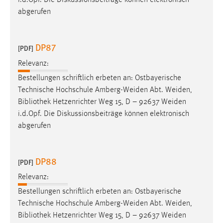
i.d.Opf. Die Diskussionsbeiträge können elektronisch
30 Tage
abgerufen
Chat
DP87
[PDF]
Name:
MibewSessionID, MIBEW_UserID, mibew_locale, mibew-
Relevanz:
chat-frame-style-5e9dbeb1811c0446
Bestellungen schriftlich erbeten an: Ostbayerische
Technische Hochschule Amberg-Weiden Abt. Weiden,
Zweck:
Bibliothek
Hetzenrichter Weg 15, D – 92637 Weiden
Wird benötigt um die Chatfunktion nutzen zu können.
i.d.Opf. Die Diskussionsbeiträge können elektronisch
Cookie Laufzeit:
abgerufen
MibewSessionID, mibew-chat-frame-style-
5e9dbeb1811c0446 = Sitzungslaufzeit, mibew_locale = 3
Jahre, MIBEW_UserID = 1 Jahr
DP88
[PDF]
Relevanz:
Login
Bestellungen schriftlich erbeten an: Ostbayerische
Name:
Technische Hochschule Amberg-Weiden Abt. Weiden,
fe_user, be_user, be_lastLoginProvider
Bibliothek
Hetzenrichter Weg 15, D – 92637 Weiden