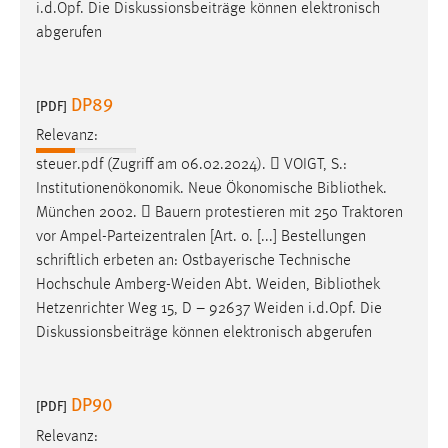
i.d.Opf. Die Diskussionsbeiträge können elektronisch
Zweck:
abgerufen
Dieser Cookie ist notwendig um sich an der Website
einloggen zu können.
Cookie Laufzeit:
DP89
[PDF]
24 Stunden
Relevanz:
steuer.pdf (Zugriff am 06.02.2024).  VOIGT, S.:
Institutionenökonomik. Neue Ökonomische
Bibliothek
.
STATISTIK
München 2002.  Bauern protestieren mit 250 Traktoren
Statistik Cookies erfassen Informationen anonym.
vor Ampel-Parteizentralen [Art. o. [...] Bestellungen
Diese Informationen helfen uns zu verstehen, wie
schriftlich erbeten an: Ostbayerische Technische
unsere Besucher unsere Website nutzen.
Hochschule Amberg-Weiden Abt. Weiden,
Bibliothek
Hetzenrichter Weg 15, D – 92637 Weiden i.d.Opf. Die
Matomo
Diskussionsbeiträge können elektronisch abgerufen
Name:
_pk_ref, _pk_cvar, _pk_id, _pk_ses
DP90
[PDF]
Zweck:
Relevanz:
Zugriffsstatistik