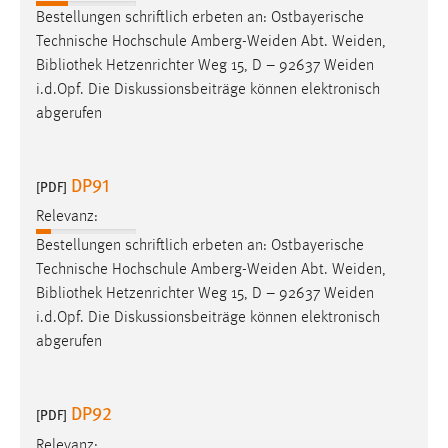
Bestellungen schriftlich erbeten an: Ostbayerische
Cookie Laufzeit:
Technische Hochschule Amberg-Weiden Abt. Weiden,
Max. 13 Monate
Bibliothek
Hetzenrichter Weg 15, D – 92637 Weiden
i.d.Opf. Die Diskussionsbeiträge können elektronisch
abgerufen
MARKETING
Marketing Cookies werden von Drittanbietern
DP91
[PDF]
verwendet, um personalisierte Werbung anzuzeigen.
Sie tun dies, indem sie Besucher über Websites
Relevanz:
hinweg verfolgen.
Bestellungen schriftlich erbeten an: Ostbayerische
Technische Hochschule Amberg-Weiden Abt. Weiden,
Google Ads
Bibliothek
Hetzenrichter Weg 15, D – 92637 Weiden
i.d.Opf. Die Diskussionsbeiträge können elektronisch
Name:
abgerufen
_gcl_au
Anbieter:
DP92
Google Ireland Limited
[PDF]
Relevanz:
Zweck: