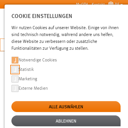
Zum Hauptinhalt springen
MyOTH
Kontakt
DE
COOKIE EINSTELLUNGEN
SUCHE
Wir nutzen Cookies auf unserer Website. Einige von ihnen
sind technisch notwendig, während andere uns helfen,
diese Website zu verbessern oder zusätzliche
JETZT BEWERBEN
Funktionalitäten zur Verfügung zu stellen.
Notwendige Cookies
SUCHE
Statistik
Marketing
FILTER
Externe Medien
Typ
ALLE AUSWÄHLEN
Erstellungsdatum
ABLEHNEN