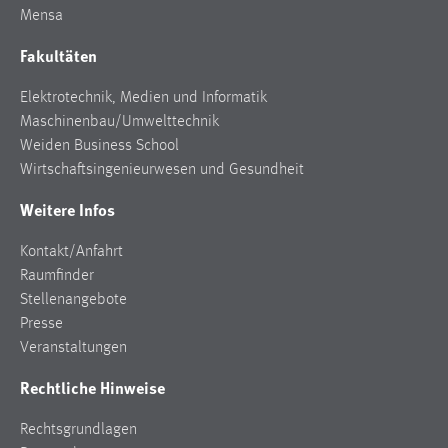
Mensa
Zweck:
Dieser Cookie ist notwendig um sich an der Website
Fakultäten
einloggen zu können.
Cookie Laufzeit:
Elektrotechnik, Medien und Informatik
24 Stunden
Maschinenbau/Umwelttechnik
Weiden Business School
Wirtschaftsingenieurwesen und Gesundheit
STATISTIK
Weitere Infos
Statistik Cookies erfassen Informationen anonym.
Kontakt/Anfahrt
Diese Informationen helfen uns zu verstehen, wie
Raumfinder
unsere Besucher unsere Website nutzen.
Stellenangebote
Matomo
Presse
Veranstaltungen
Name:
Rechtliche Hinweise
_pk_ref, _pk_cvar, _pk_id, _pk_ses
Zweck:
Rechtsgrundlagen
Zugriffsstatistik