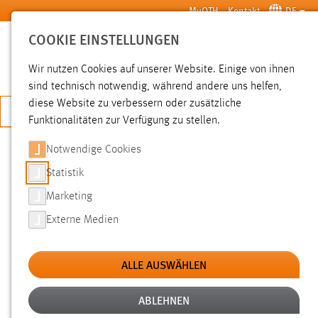
Zum Hauptinhalt springen
MyOTH
Kontakt
DE
COOKIE EINSTELLUNGEN
SUCHE
Wir nutzen Cookies auf unserer Website. Einige von ihnen
sind technisch notwendig, während andere uns helfen,
diese Website zu verbessern oder zusätzliche
JETZT BEWERBEN
Funktionalitäten zur Verfügung zu stellen.
Notwendige Cookies
SUCHE
Statistik
Marketing
FILTER
Externe Medien
Typ
ALLE AUSWÄHLEN
Erstellungsdatum
ABLEHNEN