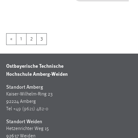
1 Jahr
Performance
Name:
«
1
2
3
staticfilecache
Zweck:
Für performante Seitenauslieferung wird in diesem Cookie
Ostbayerische Technische
gespeichert, ob man eingeloggt ist.
Hochschule Amberg-Weiden
Sprachpräferenz
Standort Amberg
Kaiser-Wilhelm-Ring 23
Name:
92224 Amberg
site-language-preference
Tel
+49 (9621) 482-0
Zweck:
Standort Weiden
Das Cookie speichert die gewählte Sprache der Website.
Hetzenrichter Weg 15
Cookie Laufzeit:
92637 Weiden