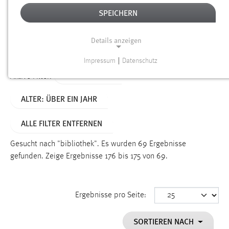
SPEICHERN
Alter
Details anzeigen
SUCHEN
Impressum
|
Datenschutz
NOTWENDIGE COOKIES
TYP: DATEIEN
Aktive Filter:
Notwendige Cookies ermöglichen grundlegende
ALTER: ÜBER EIN JAHR
Funktionen und sind für die einwandfreie Funktion der
Website erforderlich.
ALLE FILTER ENTFERNEN
Einverständnis
Gesucht nach "bibliothek".
Es wurden 69 Ergebnisse
Name:
gefunden.
Zeige Ergebnisse 176 bis 175 von 69.
cookie_consent
Zweck:
Ergebnisse pro Seite:
Dieser Cookie speichert die ausgewählten Einverständnis-
Optionen des Benutzers
SORTIEREN NACH
Cookie Laufzeit: