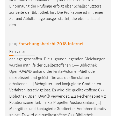
weiterhin das dominante [...] nten nachzurüsten. Die
Einbringung der Prüflinge erfolgt über Schallschutztore
zur Seite der
Bibliothek
hin. Die Prüfkabine ist mit einer
Zu- und Abluftanlage ausge- stattet, die ebenfalls auf
den
Forschungsbericht 2018 Internet
[PDF]
Relevanz:
eanlage geschaffen. Die zugrundeliegenden Gleichungen
wurden mithilfe der quelltextoffenen C++-
Bibliothek
OpenFOAM® anhand der Finite-Volumen-Methode
diskretisiert und gelöst. Die aus der Simulation
erhaltenen [...] Mehrgitter- und konjugierte Gradienten-
Verfahren iterativ gelöst. Es wird die quelltextoffene C++-
Bibliothek
OpenFOAM® verwendet. 4.2 Rechengebiet y z
Rotationszone Turbine x z Propeller AuslassEinlass [...]
Mehrgitter- und konjugierte Gradienten-Verfahren iterativ
gelöst. Es wird die quelltextoffene C++-
Bibliothek