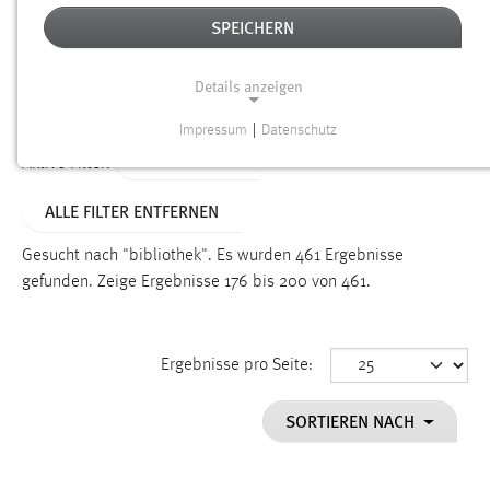
SPEICHERN
Alter
Details anzeigen
SUCHEN
Impressum
|
Datenschutz
NOTWENDIGE COOKIES
TYP: DATEIEN
Aktive Filter:
Notwendige Cookies ermöglichen grundlegende
ALLE FILTER ENTFERNEN
Funktionen und sind für die einwandfreie Funktion der
Website erforderlich.
Gesucht nach "bibliothek".
Es wurden 461 Ergebnisse
gefunden.
Zeige Ergebnisse 176 bis 200 von 461.
Einverständnis
Name:
cookie_consent
Ergebnisse pro Seite:
Zweck:
SORTIEREN NACH
Dieser Cookie speichert die ausgewählten Einverständnis-
Optionen des Benutzers
Cookie Laufzeit: