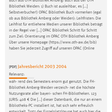
Buch aus OTH
Bibliothek
Amberg: Buch aus der OTH
Bibliothek
Weiden: 1) Buch ist ausleihbar, es [...]
Selbstverbucher!) OPAC
Bibliothek
Buch vormerken (egal
ob aus
Bibliothek
Amberg oder Weiden): Leihfristen: Die
Leihfrist für entliehene Medien unserer
Bibliothek
beträgt
in der Regel vier [...] OPAC
Bibliothek
Schritt für Schritt
zum Ziel: Orientierung im OPAC OTH
Bibliothek
Amberg
Über unsere Homepage (https://www.oth-aw.de/bib)
haben Sie jederzeit Zugriff auf unseren OPAC (Online
Jahresbericht 2003 2004
[PDF]
Relevanz:
wäh- rend des Semesters enorm gut genutzt. Die FH-
Bibliothek
Amberg-Weiden verzeich- net die höchste
Nutzungsrate aller bayeri- schen FH-
Bibliotheken
. 123
JURIS: 408 € Die [...] dieser Datenbank, die nur an einem
Bibliotheks-PC
installiert ist, hat sich sehr erfreulich
entwickelt. Trotz der Einzelplatzlösung hat auch hier die