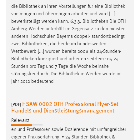
30 Tage
die
Bibliothek
an ihren Vorstellungen für eine
Bibliothek
von morgen und übermorgen arbeiten und wird [...]
Chat
bewerkstelligt werden kann. 6.3.3.
Bibliotheken
Die OTH
Amberg-Weiden unterhält im Gegensatz zu den meisten
Name:
anderen Hochschulen Bayerns doppel- standortbedingt
MibewSessionID, MIBEW_UserID, mibew_locale, mibew-
zwei
Bibliotheken
, die beide im bundesweiten
chat-frame-style-5e9dbeb1811c0446
Wettbewerb [...] wurden bereits 2008 als 24-Stunden-
Zweck:
Bibliotheken
konzipiert und arbeiten seitdem 104 24
Wird benötigt um die Chatfunktion nutzen zu können.
Stunden pro Tag und 7 Tage die Woche beinahe
störungsfrei durch. Die
Bibliothek
in Weiden wurde im
Cookie Laufzeit:
Jahr 2012 bedeutend
MibewSessionID, mibew-chat-frame-style-
5e9dbeb1811c0446 = Sitzungslaufzeit, mibew_locale = 3
Jahre, MIBEW_UserID = 1 Jahr
HSAW 0002 OTH Professional Flyer-Set
[PDF]
Handels und Dienstleistungsmanagement
Login
Relevanz:
Name:
en und Professoren sowie Dozierende mit umfangreicher
fe_user, be_user, be_lastLoginProvider
eigener Praxiserfahrung. • 24-Stunden-
Bibliothek
&