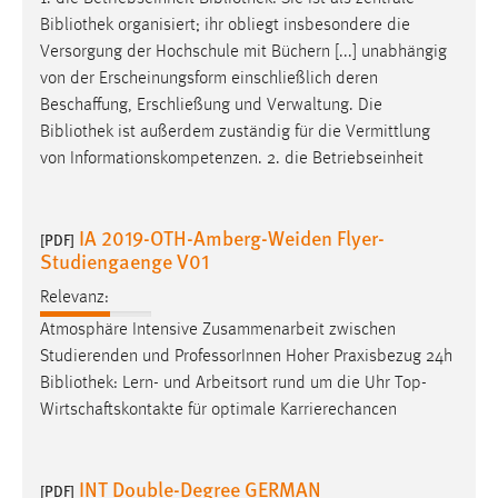
Conversion-Tracking
Bibliothek
organisiert; ihr obliegt insbesondere die
Versorgung der Hochschule mit Büchern [...] unabhängig
Cookie Laufzeit:
von der Erscheinungsform einschließlich deren
3 Monate
Beschaffung, Erschließung und Verwaltung. Die
Bibliothek
ist außerdem zuständig für die Vermittlung
Facebook Pixel
von Informationskompetenzen. 2. die Betriebseinheit
Name:
_fbp
IA 2019-OTH-Amberg-Weiden Flyer-
[PDF]
Studiengaenge V01
Anbieter:
Facebook
Relevanz:
Zweck:
Atmosphäre Intensive Zusammenarbeit zwischen
Conversion-Tracking
Studierenden und ProfessorInnen Hoher Praxisbezug 24h
Bibliothek
: Lern- und Arbeitsort rund um die Uhr Top-
Cookie Laufzeit:
Wirtschaftskontakte für optimale Karrierechancen
3 Monate
INT Double-Degree GERMAN
[PDF]