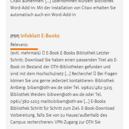
Citavi aufnehmen: [...] übernommen wurden!
Bibliothek
Word-Add-In: Mit der Installation von Citavi erhalten Sie
automatisch auch ein Word-Add-In
Infoblatt E-Books
[PDF]
Relevanz:
(evtl. mehrmals)  E-Book E-Books
Bibliothek
Letzter
Schritt: Download Sie haben einen passenden Titel als E-
Book im Bestand der OTH-
Bibliotheken
gefunden und
sind mit dem Hochschulnetz [...] Recherche!  Bei Fragen
können Sie uns gerne jederzeit kontaktieren:
Bibliothek
Amberg: bibam@oth-aw.de oder Tel. 09621/482-3215
Bibliothek
Weiden: bibwen@oth-aw.de oder Tel.
0961/382-1203 mailto:bibam@oth-aw [...] E-Books
Bibliothek
Schritt für Schritt zum Ziel: E-Book-Download
Vorbereitung, falls Sie von zu Hause/außerhalb des
Campus recherchieren: VPN-Zugang zur OTH Sie