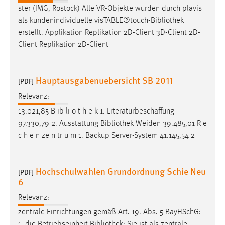
ster (IMG, Rostock) Alle VR-Objekte wurden durch plavis
Cookie Laufzeit:
als kundenindividuelle visTABLE®touch-
Bibliothek
Max. 13 Monate
erstellt. Applikation Replikation 2D-Client 3D-Client 2D-
Client Replikation 2D-Client
MARKETING
Hauptausgabenuebersicht SB 2011
[PDF]
Marketing Cookies werden von Drittanbietern
Relevanz:
verwendet, um personalisierte Werbung anzuzeigen.
Sie tun dies, indem sie Besucher über Websites
13.021,85 B ib li o t h e k 1. Literaturbeschaffung
hinweg verfolgen.
97.330,79 2. Ausstattung
Bibliothek
Weiden 39.485,01 R e
c h e n ze n tr u m 1. Backup Server-System 41.145,54 2
Google Ads
Name:
Hochschulwahlen Grundordnung Schie Neu
[PDF]
_gcl_au
6
Anbieter:
Relevanz:
Google Ireland Limited
zentrale Einrichtungen gemäß Art. 19. Abs. 5 BayHSchG:
Zweck:
1. die Betriebseinheit
Bibliothek
: Sie ist als zentrale