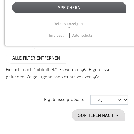
SPEICHERN
Alter
Details anzeigen
SUCHEN
Impressum
|
Datenschutz
NOTWENDIGE COOKIES
TYP: DATEIEN
Aktive Filter:
Notwendige Cookies ermöglichen grundlegende
ALLE FILTER ENTFERNEN
Funktionen und sind für die einwandfreie Funktion der
Website erforderlich.
Gesucht nach "bibliothek".
Es wurden 461 Ergebnisse
gefunden.
Zeige Ergebnisse 201 bis 225 von 461.
Einverständnis
Name:
cookie_consent
Ergebnisse pro Seite:
Zweck:
SORTIEREN NACH
Dieser Cookie speichert die ausgewählten Einverständnis-
Optionen des Benutzers
Cookie Laufzeit: