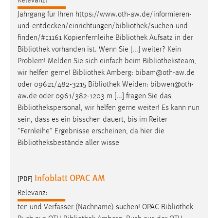
Relevanz:
Jahrgang für Ihren
https://www.oth-aw.de/informieren-
und-entdecken/einrichtungen/bibliothek/suchen-und-
finden/#c
1161 Kopienfernleihe
Bibliothek
Aufsatz in der
Bibliothek
vorhanden ist. Wenn Sie [...] weiter? Kein
Problem! Melden Sie sich einfach beim
Bibliotheksteam
,
wir helfen gerne!
Bibliothek
Amberg: bibam@oth-aw.de
oder 09621/482-3215
Bibliothek
Weiden: bibwen@oth-
aw.de oder 0961/382-1203 m [...] fragen Sie das
Bibliothekspersonal
, wir helfen gerne weiter! Es kann nun
sein, dass es ein bisschen dauert, bis im Reiter
"Fernleihe" Ergebnisse erscheinen, da hier die
Bibliotheksbestände
aller wisse
Infoblatt OPAC AM
[PDF]
Relevanz:
ten und Verfasser (Nachname) suchen! OPAC
Bibliothek