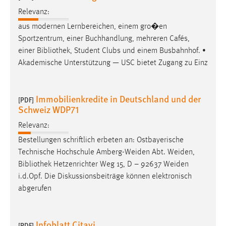
EXTERNE MEDIEN
Relevanz:
Um Inhalte von Videoplattformen und Social Media
aus modernen Lernbereichen, einem gro�en
Plattformen anzeigen zu können, werden von diesen
Sportzentrum, einer Buchhandlung, mehreren Cafés,
externen Medien Cookies gesetzt.
einer
Bibliothek
, Student Clubs und einem Busbahnhof. •
Akademische Unterstützung — USC bietet Zugang zu Einz
YouTube
Immobilienkredite in Deutschland und der
Vimeo
[PDF]
Schweiz WDP71
Relevanz:
Bestellungen schriftlich erbeten an: Ostbayerische
Technische Hochschule Amberg-Weiden Abt. Weiden,
Bibliothek
Hetzenrichter Weg 15, D – 92637 Weiden
i.d.Opf. Die Diskussionsbeiträge können elektronisch
abgerufen
Infoblatt Citavi
[PDF]