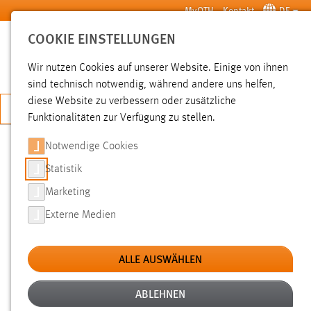
Zum Hauptinhalt springen
MyOTH
Kontakt
DE
COOKIE EINSTELLUNGEN
SUCHE
Wir nutzen Cookies auf unserer Website. Einige von ihnen
sind technisch notwendig, während andere uns helfen,
diese Website zu verbessern oder zusätzliche
JETZT BEWERBEN
Funktionalitäten zur Verfügung zu stellen.
Notwendige Cookies
SUCHE
Statistik
Marketing
FILTER
Externe Medien
Typ
ALLE AUSWÄHLEN
Erstellungsdatum
ABLEHNEN