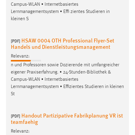
Campus-WLAN • Internetbasiertes
Zweck:
Lernmanagementsystem • Effi zientes Studieren in
Dieser Cookie ist notwendig um sich an der Website
einloggen zu können.
kleinen S
Cookie Laufzeit:
24 Stunden
HSAW 0004 OTH Professional Flyer-Set
[PDF]
Handels und Dienstleistungsmanagement
Relevanz:
STATISTIK
n und Professoren sowie Dozierende mit umfangreicher
Statistik Cookies erfassen Informationen anonym.
eigener Praxiserfahrung. • 24-Stunden-
Bibliothek
&
Diese Informationen helfen uns zu verstehen, wie
Campus-WLAN • Internetbasiertes
unsere Besucher unsere Website nutzen.
Lernmanagementsystem • Effizientes Studieren in kleinen
St
Matomo
Name:
Handout Partizipative Fabrikplanung VR ist
[PDF]
_pk_ref, _pk_cvar, _pk_id, _pk_ses
teamfaehig
Zweck:
Relevanz:
Zugriffsstatistik