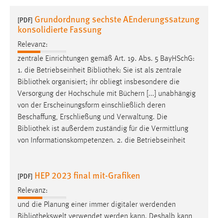
1 Jahr
Grundordnung sechste AEnderungssatzung
[PDF]
konsolidierte Fassung
Performance
Relevanz:
Name:
zentrale Einrichtungen gemäß Art. 19. Abs. 5 BayHSchG:
staticfilecache
1. die Betriebseinheit
Bibliothek
: Sie ist als zentrale
Bibliothek
organisiert; ihr obliegt insbesondere die
Zweck:
Versorgung der Hochschule mit Büchern [...] unabhängig
Für performante Seitenauslieferung wird in diesem Cookie
von der Erscheinungsform einschließlich deren
gespeichert, ob man eingeloggt ist.
Beschaffung, Erschließung und Verwaltung. Die
Bibliothek
ist außerdem zuständig für die Vermittlung
Sprachpräferenz
von Informationskompetenzen. 2. die Betriebseinheit
Name:
site-language-preference
HEP 2023 final mit-Grafiken
[PDF]
Zweck:
Relevanz:
Das Cookie speichert die gewählte Sprache der Website.
und die Planung einer immer digitaler werdenden
Cookie Laufzeit:
Bibliothekswelt
verwendet werden kann. Deshalb kann