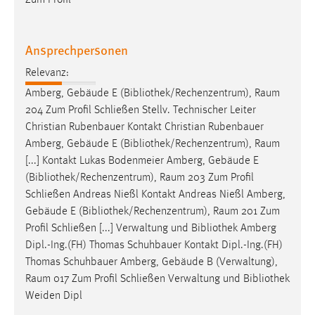
Zum Profil
30 Tage
Chat
Ansprechpersonen
Relevanz:
Name:
MibewSessionID, MIBEW_UserID, mibew_locale, mibew-
Amberg, Gebäude E (
Bibliothek
/Rechenzentrum), Raum
chat-frame-style-5e9dbeb1811c0446
204 Zum Profil Schließen Stellv. Technischer Leiter
Christian Rubenbauer Kontakt Christian Rubenbauer
Zweck:
Amberg, Gebäude E (
Bibliothek
/Rechenzentrum), Raum
Wird benötigt um die Chatfunktion nutzen zu können.
[...] Kontakt Lukas Bodenmeier Amberg, Gebäude E
Cookie Laufzeit:
(
Bibliothek
/Rechenzentrum), Raum 203 Zum Profil
MibewSessionID, mibew-chat-frame-style-
Schließen Andreas Nießl Kontakt Andreas Nießl Amberg,
5e9dbeb1811c0446 = Sitzungslaufzeit, mibew_locale = 3
Gebäude E (
Bibliothek
/Rechenzentrum), Raum 201 Zum
Jahre, MIBEW_UserID = 1 Jahr
Profil Schließen [...] Verwaltung und
Bibliothek
Amberg
Dipl.-Ing.(FH) Thomas Schuhbauer Kontakt Dipl.-Ing.(FH)
Login
Thomas Schuhbauer Amberg, Gebäude B (Verwaltung),
Raum 017 Zum Profil Schließen Verwaltung und
Bibliothek
Name:
Weiden Dipl
fe_user, be_user, be_lastLoginProvider