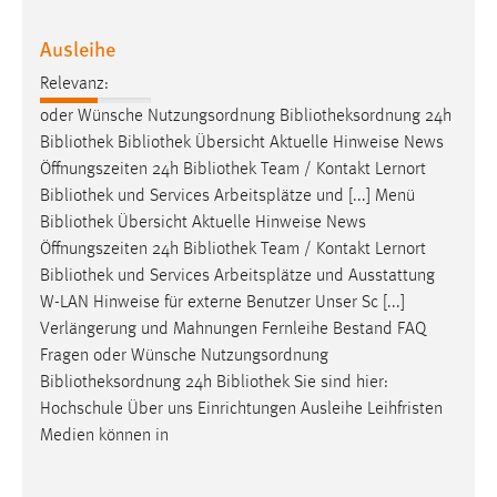
Zweck:
Ausleihe
Dieser Cookie ist notwendig um sich an der Website
einloggen zu können.
Relevanz:
Cookie Laufzeit:
oder Wünsche Nutzungsordnung
Bibliotheksordnung
24h
24 Stunden
Bibliothek
Bibliothek
Übersicht Aktuelle Hinweise News
Öffnungszeiten 24h
Bibliothek
Team / Kontakt Lernort
Bibliothek
und Services Arbeitsplätze und [...] Menü
STATISTIK
Bibliothek
Übersicht Aktuelle Hinweise News
Öffnungszeiten 24h
Bibliothek
Team / Kontakt Lernort
Statistik Cookies erfassen Informationen anonym.
Bibliothek
und Services Arbeitsplätze und Ausstattung
Diese Informationen helfen uns zu verstehen, wie
W-LAN Hinweise für externe Benutzer Unser Sc [...]
unsere Besucher unsere Website nutzen.
Verlängerung und Mahnungen Fernleihe Bestand FAQ
Fragen oder Wünsche Nutzungsordnung
Matomo
Bibliotheksordnung
24h
Bibliothek
Sie sind hier:
Name:
Hochschule Über uns Einrichtungen Ausleihe Leihfristen
_pk_ref, _pk_cvar, _pk_id, _pk_ses
Medien können in
Zweck:
Zugriffsstatistik