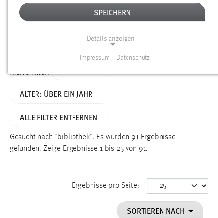
SPEICHERN
Alter
Details anzeigen
SUCHEN
Impressum
|
Datenschutz
NOTWENDIGE COOKIES
TYP: SEITEN
Aktive Filter:
Notwendige Cookies ermöglichen grundlegende
ALTER: ÜBER EIN JAHR
Funktionen und sind für die einwandfreie Funktion der
Website erforderlich.
ALLE FILTER ENTFERNEN
Einverständnis
Gesucht nach "bibliothek".
Es wurden 91 Ergebnisse
Name:
gefunden.
Zeige Ergebnisse 1 bis 25 von 91.
cookie_consent
Zweck:
Ergebnisse pro Seite:
Dieser Cookie speichert die ausgewählten Einverständnis-
Optionen des Benutzers
SORTIEREN NACH
Cookie Laufzeit: