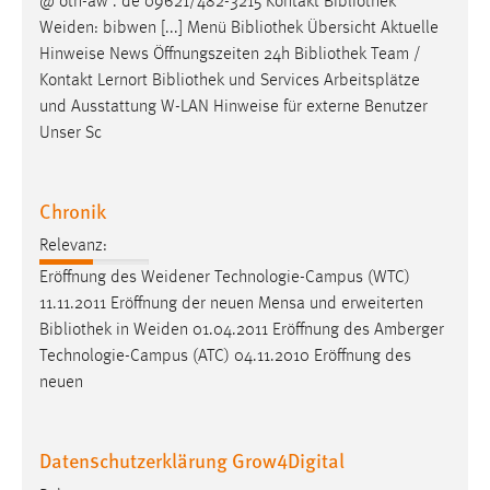
@ oth-aw . de 09621/482-3215 Kontakt
Bibliothek
Conversion-Tracking
Weiden: bibwen [...] Menü
Bibliothek
Übersicht Aktuelle
Hinweise News Öffnungszeiten 24h
Bibliothek
Team /
Cookie Laufzeit:
Kontakt Lernort
Bibliothek
und Services Arbeitsplätze
3 Monate
und Ausstattung W-LAN Hinweise für externe Benutzer
Unser Sc
Facebook Pixel
Name:
Chronik
_fbp
Relevanz:
Anbieter:
Eröffnung des Weidener Technologie-Campus (WTC)
Facebook
11.11.2011 Eröffnung der neuen Mensa und erweiterten
Zweck:
Bibliothek
in Weiden 01.04.2011 Eröffnung des Amberger
Conversion-Tracking
Technologie-Campus (ATC) 04.11.2010 Eröffnung des
neuen
Cookie Laufzeit:
3 Monate
Datenschutzerklärung Grow4Digital