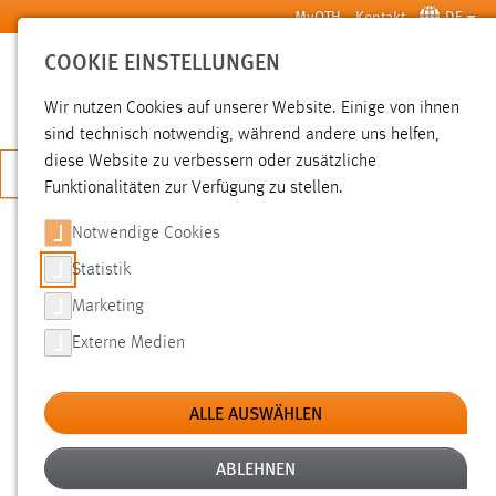
Zum Hauptinhalt springen
MyOTH
Kontakt
DE
COOKIE EINSTELLUNGEN
SUCHE
Wir nutzen Cookies auf unserer Website. Einige von ihnen
sind technisch notwendig, während andere uns helfen,
diese Website zu verbessern oder zusätzliche
JETZT BEWERBEN
Funktionalitäten zur Verfügung zu stellen.
Notwendige Cookies
SUCHE
Statistik
Marketing
FILTER
Externe Medien
Typ
ALLE AUSWÄHLEN
Erstellungsdatum
ABLEHNEN