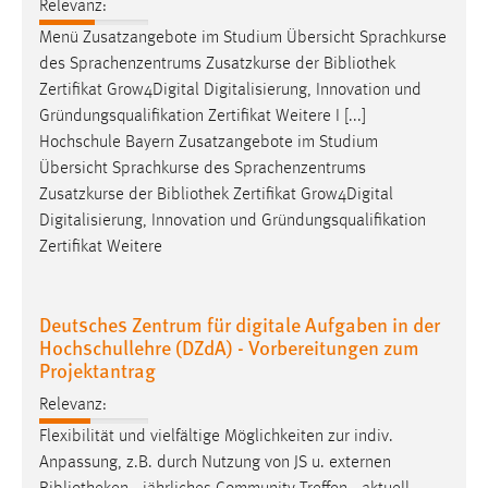
Relevanz:
EXTERNE MEDIEN
Menü Zusatzangebote im Studium Übersicht Sprachkurse
Um Inhalte von Videoplattformen und Social Media
des Sprachenzentrums Zusatzkurse der
Bibliothek
Plattformen anzeigen zu können, werden von diesen
Zertifikat Grow4Digital Digitalisierung, Innovation und
externen Medien Cookies gesetzt.
Gründungsqualifikation Zertifikat Weitere I [...]
Hochschule Bayern Zusatzangebote im Studium
YouTube
Übersicht Sprachkurse des Sprachenzentrums
Zusatzkurse der
Bibliothek
Zertifikat Grow4Digital
Vimeo
Digitalisierung, Innovation und Gründungsqualifikation
Zertifikat Weitere
Deutsches Zentrum für digitale Aufgaben in der
Hochschullehre (DZdA) - Vorbereitungen zum
Projektantrag
Relevanz:
Flexibilität und vielfältige Möglichkeiten zur indiv.
Anpassung, z.B. durch Nutzung von JS u. externen