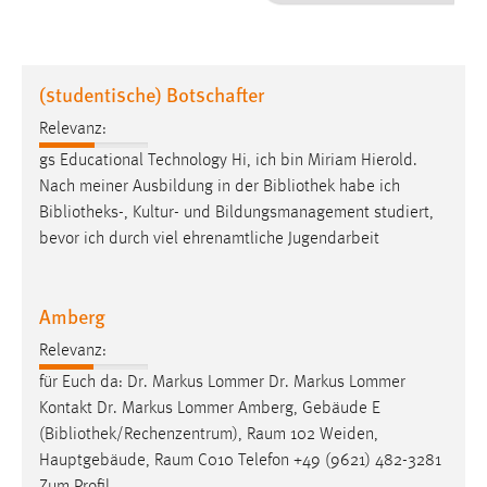
1 Jahr
Performance
(studentische) Botschafter
Name:
Relevanz:
staticfilecache
gs Educational Technology Hi, ich bin Miriam Hierold.
Nach meiner Ausbildung in der
Bibliothek
habe ich
Zweck:
Bibliotheks
-, Kultur- und Bildungsmanagement studiert,
Für performante Seitenauslieferung wird in diesem Cookie
gespeichert, ob man eingeloggt ist.
bevor ich durch viel ehrenamtliche Jugendarbeit
Sprachpräferenz
Amberg
Name:
Relevanz:
site-language-preference
für Euch da: Dr. Markus Lommer Dr. Markus Lommer
Zweck:
Kontakt Dr. Markus Lommer Amberg, Gebäude E
Das Cookie speichert die gewählte Sprache der Website.
(
Bibliothek
/Rechenzentrum), Raum 102 Weiden,
Hauptgebäude, Raum C010 Telefon +49 (9621) 482-3281
Cookie Laufzeit: