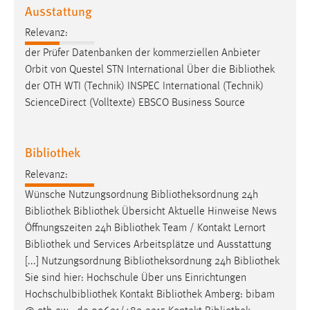
Ausstattung
Cookie Laufzeit:
Relevanz:
Max. 13 Monate
der Prüfer Datenbanken der kommerziellen Anbieter
Orbit von Questel STN International Über die
Bibliothek
der OTH WTI (Technik) INSPEC International (Technik)
MARKETING
ScienceDirect (Volltexte) EBSCO Business Source
Marketing Cookies werden von Drittanbietern
verwendet, um personalisierte Werbung anzuzeigen.
Bibliothek
Sie tun dies, indem sie Besucher über Websites
hinweg verfolgen.
Relevanz:
Wünsche Nutzungsordnung
Bibliotheksordnung
24h
Google Ads
Bibliothek
Bibliothek
Übersicht Aktuelle Hinweise News
Name:
Öffnungszeiten 24h
Bibliothek
Team / Kontakt Lernort
_gcl_au
Bibliothek
und Services Arbeitsplätze und Ausstattung
[...] Nutzungsordnung
Bibliotheksordnung
24h
Bibliothek
Anbieter:
Sie sind hier: Hochschule Über uns Einrichtungen
Google Ireland Limited
Hochschulbibliothek Kontakt
Bibliothek
Amberg: bibam
Zweck: