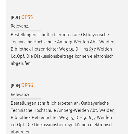
Zweck:
Dieser Cookie ist notwendig um sich an der Website
DP55
[PDF]
einloggen zu können.
Relevanz:
Cookie Laufzeit:
Bestellungen schriftlich erbeten an: Ostbayerische
24 Stunden
Technische Hochschule Amberg-Weiden Abt. Weiden,
Bibliothek
Hetzenrichter Weg 15, D – 92637 Weiden
i.d.Opf. Die Diskussionsbeiträge können elektronisch
STATISTIK
abgerufen
Statistik Cookies erfassen Informationen anonym.
Diese Informationen helfen uns zu verstehen, wie
unsere Besucher unsere Website nutzen.
DP56
[PDF]
Relevanz:
Matomo
Bestellungen schriftlich erbeten an: Ostbayerische
Name:
Technische Hochschule Amberg-Weiden Abt. Weiden,
_pk_ref, _pk_cvar, _pk_id, _pk_ses
Bibliothek
Hetzenrichter Weg 15, D – 92637 Weiden
i.d.Opf. Die Diskussionsbeiträge können elektronisch
Zweck:
abgerufen
Zugriffsstatistik