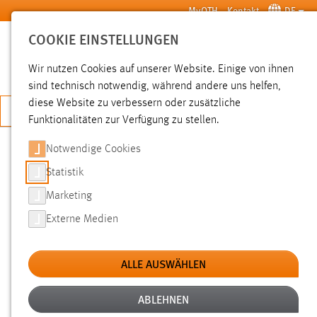
Zum Hauptinhalt springen
MyOTH
Kontakt
DE
COOKIE EINSTELLUNGEN
SUCHE
Wir nutzen Cookies auf unserer Website. Einige von ihnen
sind technisch notwendig, während andere uns helfen,
diese Website zu verbessern oder zusätzliche
JETZT BEWERBEN
Funktionalitäten zur Verfügung zu stellen.
Notwendige Cookies
SUCHE
Statistik
Marketing
FILTER
Externe Medien
Typ
ALLE AUSWÄHLEN
Erstellungsdatum
ABLEHNEN