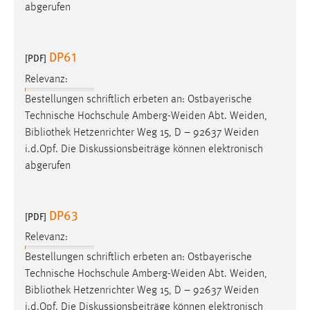
EXTERNE MEDIEN
abgerufen
Um Inhalte von Videoplattformen und Social Media
Plattformen anzeigen zu können, werden von diesen
DP61
[PDF]
externen Medien Cookies gesetzt.
Relevanz:
YouTube
Bestellungen schriftlich erbeten an: Ostbayerische
Technische Hochschule Amberg-Weiden Abt. Weiden,
Bibliothek
Hetzenrichter Weg 15, D – 92637 Weiden
Vimeo
i.d.Opf. Die Diskussionsbeiträge können elektronisch
abgerufen
DP63
[PDF]
Relevanz:
Bestellungen schriftlich erbeten an: Ostbayerische
Technische Hochschule Amberg-Weiden Abt. Weiden,
Bibliothek
Hetzenrichter Weg 15, D – 92637 Weiden
i.d.Opf. Die Diskussionsbeiträge können elektronisch