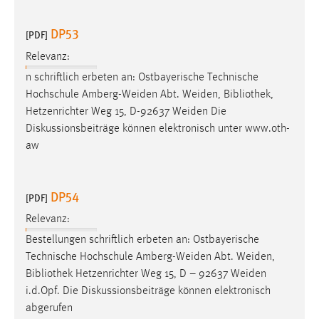
30 Tage
DP53
[PDF]
Chat
Relevanz:
Name:
n schriftlich erbeten an: Ostbayerische Technische
MibewSessionID, MIBEW_UserID, mibew_locale, mibew-
Hochschule Amberg-Weiden Abt. Weiden,
Bibliothek
,
chat-frame-style-5e9dbeb1811c0446
Hetzenrichter Weg 15, D-92637 Weiden Die
Diskussionsbeiträge können elektronisch unter www.oth-
Zweck:
aw
Wird benötigt um die Chatfunktion nutzen zu können.
Cookie Laufzeit:
MibewSessionID, mibew-chat-frame-style-
DP54
[PDF]
5e9dbeb1811c0446 = Sitzungslaufzeit, mibew_locale = 3
Jahre, MIBEW_UserID = 1 Jahr
Relevanz:
Bestellungen schriftlich erbeten an: Ostbayerische
Technische Hochschule Amberg-Weiden Abt. Weiden,
Login
Bibliothek
Hetzenrichter Weg 15, D – 92637 Weiden
Name:
i.d.Opf. Die Diskussionsbeiträge können elektronisch
fe_user, be_user, be_lastLoginProvider
abgerufen