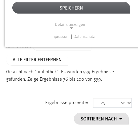
SPEICHERN
Alter
Details anzeigen
SUCHEN
Impressum
|
Datenschutz
NOTWENDIGE COOKIES
ALTER: ÜBER EIN JAHR
Aktive Filter:
Notwendige Cookies ermöglichen grundlegende
ALLE FILTER ENTFERNEN
Funktionen und sind für die einwandfreie Funktion der
Website erforderlich.
Gesucht nach "bibliothek".
Es wurden 539 Ergebnisse
gefunden.
Zeige Ergebnisse 76 bis 100 von 539.
Einverständnis
Name:
cookie_consent
Ergebnisse pro Seite:
Zweck:
SORTIEREN NACH
Dieser Cookie speichert die ausgewählten Einverständnis-
Optionen des Benutzers
Cookie Laufzeit: