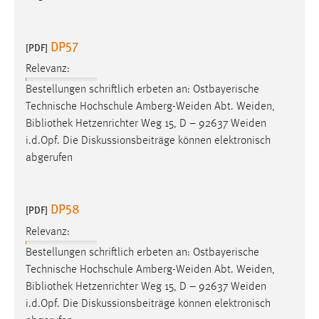
Cookie Laufzeit:
Max. 13 Monate
DP57
[PDF]
Relevanz:
Bestellungen schriftlich erbeten an: Ostbayerische
MARKETING
Technische Hochschule Amberg-Weiden Abt. Weiden,
Marketing Cookies werden von Drittanbietern
Bibliothek
Hetzenrichter Weg 15, D – 92637 Weiden
verwendet, um personalisierte Werbung anzuzeigen.
i.d.Opf. Die Diskussionsbeiträge können elektronisch
Sie tun dies, indem sie Besucher über Websites
abgerufen
hinweg verfolgen.
Google Ads
DP58
[PDF]
Relevanz:
Name:
_gcl_au
Bestellungen schriftlich erbeten an: Ostbayerische
Technische Hochschule Amberg-Weiden Abt. Weiden,
Anbieter:
Bibliothek
Hetzenrichter Weg 15, D – 92637 Weiden
Google Ireland Limited
i.d.Opf. Die Diskussionsbeiträge können elektronisch
Zweck: