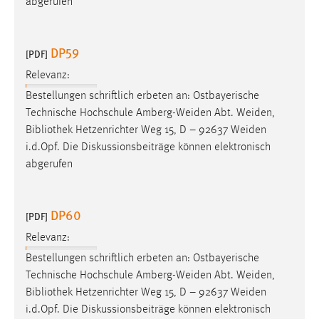
abgerufen
Conversion-Tracking
Cookie Laufzeit:
DP59
[PDF]
3 Monate
Relevanz:
Bestellungen schriftlich erbeten an: Ostbayerische
Facebook Pixel
Technische Hochschule Amberg-Weiden Abt. Weiden,
Name:
Bibliothek
Hetzenrichter Weg 15, D – 92637 Weiden
_fbp
i.d.Opf. Die Diskussionsbeiträge können elektronisch
abgerufen
Anbieter:
Facebook
Zweck:
DP60
[PDF]
Conversion-Tracking
Relevanz:
Cookie Laufzeit:
Bestellungen schriftlich erbeten an: Ostbayerische
3 Monate
Technische Hochschule Amberg-Weiden Abt. Weiden,
Bibliothek
Hetzenrichter Weg 15, D – 92637 Weiden
i.d.Opf. Die Diskussionsbeiträge können elektronisch