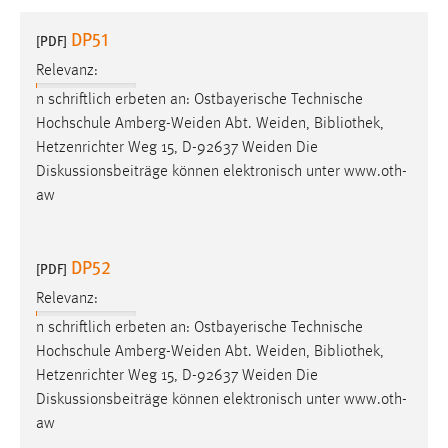
1 Jahr
DP51
[PDF]
Relevanz:
Performance
n schriftlich erbeten an: Ostbayerische Technische
Name:
Hochschule Amberg-Weiden Abt. Weiden,
Bibliothek
,
staticfilecache
Hetzenrichter Weg 15, D-92637 Weiden Die
Diskussionsbeiträge können elektronisch unter www.oth-
Zweck:
aw
Für performante Seitenauslieferung wird in diesem Cookie
gespeichert, ob man eingeloggt ist.
DP52
[PDF]
Sprachpräferenz
Relevanz:
Name:
n schriftlich erbeten an: Ostbayerische Technische
site-language-preference
Hochschule Amberg-Weiden Abt. Weiden,
Bibliothek
,
Zweck:
Hetzenrichter Weg 15, D-92637 Weiden Die
Das Cookie speichert die gewählte Sprache der Website.
Diskussionsbeiträge können elektronisch unter www.oth-
aw
Cookie Laufzeit: