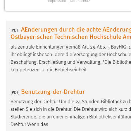
Impressum
|
Datenschutz
NOTWENDIGE COOKIES
Notwendige Cookies ermöglichen grundlegende
Funktionen und sind für die einwandfreie Funktion der
AEnderungen durch die achte AEnderun
Website erforderlich.
[PDF]
Ostbayerischen Technischen Hochschule A
Einverständnis
als zentrale Einrichtungen gemäß Art. 29 Abs. 5 BayHIG: 1
ihr obliegt insbeson- dere die Versorgung der Hochschule
Name:
cookie_consent
Beschaffung, Erschließung und Verwaltung. ²Die
Biblioth
Zweck:
Dieser Cookie speichert die
kompetenzen. 2. die Betriebseinheit
ausgewählten Einverständnis-Optionen
des Benutzers
Benutzung-der-Drehtur
Cookie Laufzeit:
1 Jahr
[PDF]
Benutzung der Drehtür Um die 24-Stunden-
Bibliothek
zu b
Performance
stellen Sie sich in die Drehtür! Die Drehtür wird sich kurz
Studierende, die an einer einmaligen
Bibliothekseinführu
Name:
staticfilecache
Drehtür Wenn das
Zweck:
Für performante Seitenauslieferung wird