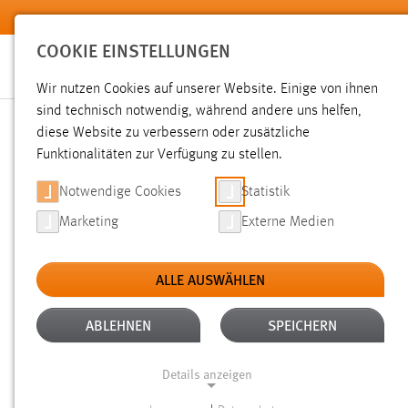
Zum Hauptinhalt springen
COOKIE EINSTELLUNGEN
Wir nutzen Cookies auf unserer Website. Einige von ihnen
sind technisch notwendig, während andere uns helfen,
diese Website zu verbessern oder zusätzliche
SUCHE
Funktionalitäten zur Verfügung zu stellen.
Notwendige Cookies
Statistik
Marketing
Externe Medien
ALLE AUSWÄHLEN
ALTER: 6 MONATE BIS 1 JAHR
ALLE FIL
Aktive Filter:
ABLEHNEN
SPEICHERN
Gesucht nach "bibliothek".
Es wurden 23 Ergebnisse gefun
Details anzeigen