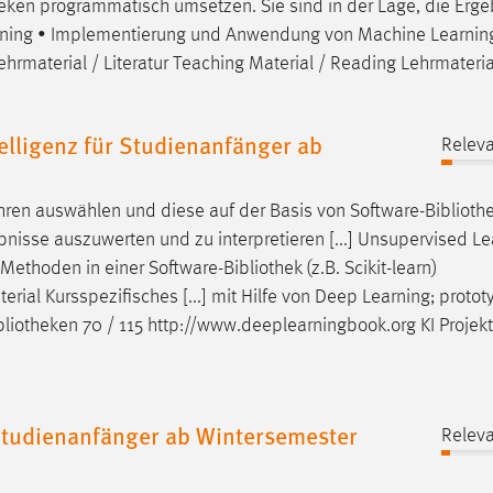
heken
programmatisch umsetzen. Sie sind in der Lage, die Erge
earning • Implementierung und Anwendung von Machine Learnin
 Lehrmaterial / Literatur Teaching Material / Reading Lehrmateria
lligenz für Studienanfänger ab
Releva
en auswählen und diese auf der Basis von Software-
Biblioth
nisse auszuwerten und zu interpretieren [...] Unsupervised Le
ethoden in einer Software-
Bibliothek
(z.B. Scikit-learn)
rial Kursspezifisches [...] mit Hilfe von Deep Learning; protot
bliotheken
70 / 115 http://www.deeplearningbook.org KI Projek
tudienanfänger ab Wintersemester
Releva