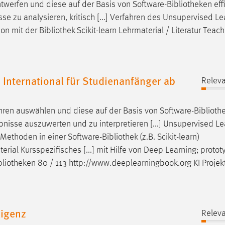
werfen und diese auf der Basis von Software-
Bibliotheken
eff
sse zu analysieren, kritisch [...] Verfahren des Unsupervised Le
hon mit der
Bibliothek
Scikit-learn Lehrmaterial / Literatur Teac
 International für Studienanfänger ab
Releva
en auswählen und diese auf der Basis von Software-
Biblioth
nisse auszuwerten und zu interpretieren [...] Unsupervised Le
ethoden in einer Software-
Bibliothek
(z.B. Scikit-learn)
rial Kursspezifisches [...] mit Hilfe von Deep Learning; protot
bliotheken
80 / 113 http://www.deeplearningbook.org KI Proje
ligenz
Releva