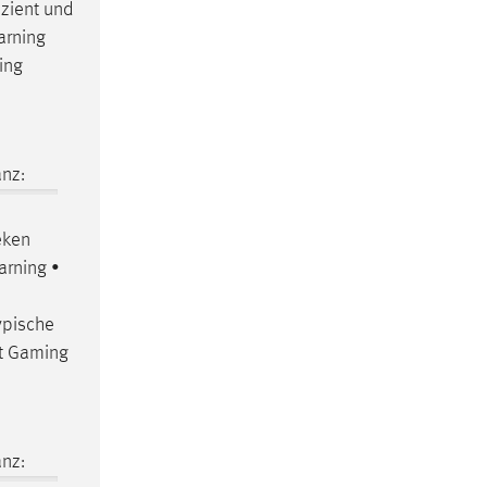
izient und
arning
hing
nz:
eken
arning •
ypische
kt Gaming
nz: