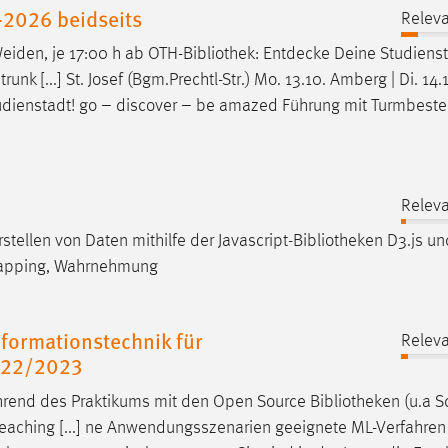
2026 beidseits
Releva
 Weiden, je 17:00 h ab OTH-
Bibliothek
: Entdecke Deine Studienst
 [...] St. Josef (Bgm.Prechtl-Str.) Mo. 13.10. Amberg | Di. 14.
udienstadt! go – discover – be amazed Führung mit Turmbeste
n
Releva
ellen von Daten mithilfe der Javascript-
Bibliotheken
D3.js und
 Mapping, Wahrnehmung
formationstechnik für
Releva
022/2023
hrend des Praktikums mit den Open Source
Bibliotheken
(u.a Sc
 Teaching [...] ne Anwendungsszenarien geeignete ML-Verfahren