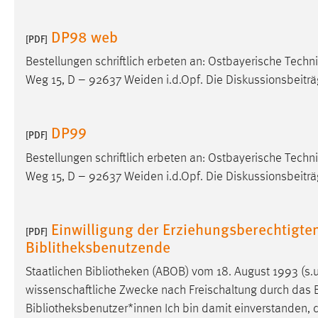
in diesem Cookie gespeichert, ob man
eingeloggt ist.
DP98 web
[PDF]
Bestellungen schriftlich erbeten an: Ostbayerische Tec
Sprachpräferenz
Weg 15, D – 92637 Weiden i.d.Opf. Die Diskussionsbeitr
Name:
site-language-preference
Zweck:
Das Cookie speichert die gewählte
DP99
[PDF]
Sprache der Website.
Bestellungen schriftlich erbeten an: Ostbayerische Tec
Cookie Laufzeit:
30 Tage
Weg 15, D – 92637 Weiden i.d.Opf. Die Diskussionsbeitr
Chat
Einwilligung der Erziehungsberechtigte
[PDF]
Name:
MibewSessionID, MIBEW_UserID,
Biblitheksbenutzende
mibew_locale, mibew-chat-frame-style-
5e9dbeb1811c0446
Staatlichen
Bibliotheken
(ABOB) vom 18. August 1993 (s.u.
wissenschaftliche Zwecke nach Freischaltung durch das
Zweck:
Wird benötigt um die Chatfunktion
nutzen zu können.
Bibliotheksbenutzer*innen
Ich bin damit einverstanden, 