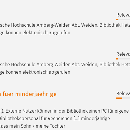
Releva
hnische Hochschule Amberg-Weiden Abt. Weiden,
Bibliothek
Hetz
äge können elektronisch abgerufen
Releva
hnische Hochschule Amberg-Weiden Abt. Weiden,
Bibliothek
Hetz
äge können elektronisch abgerufen
n fuer minderjaehrige
Releva
). Externe Nutzer können in der
Bibliothek
einen PC für eigene
Bibliothekspersonal
für Recherchen [...] minderjährige
dass mein Sohn / meine Tochter