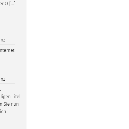
r O [...]
nz:
nternet
nz:
:
gen Titel:
n Sie nun
sich