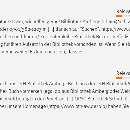
Releva
iotheksteam
, wir helfen gerne!
Bibliothek
Amberg: bibam@oth-a
er 0961/382-1203 m [...] danach auf "Suchen".
https://www.o
suchen-und-finden
/ Kopienfernleihe
Bibliothek
Bei der Trefferlis
 für Ihren Aufsatz in der
Bibliothek
vorhanden ist. Wenn Sie si
en gerne weiter! Es kann nun sein, dass es
Releva
uch aus OTH
Bibliothek
Amberg: Buch aus der OTH
Bibliothek
W
thek
Buch vormerken (egal ob aus
Bibliothek
Amberg oder Weid
bliothek
beträgt in der Regel vier [...] OPAC
Bibliothek
Schritt für
r unsere Homepage (https://www.oth-aw.de/bib) haben Sie 