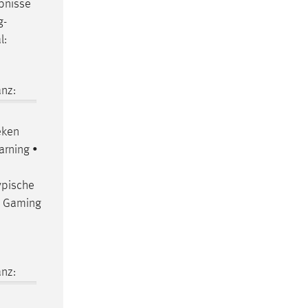
bnisse
g-
l:
nz:
eken
arning •
ypische
t Gaming
nz: