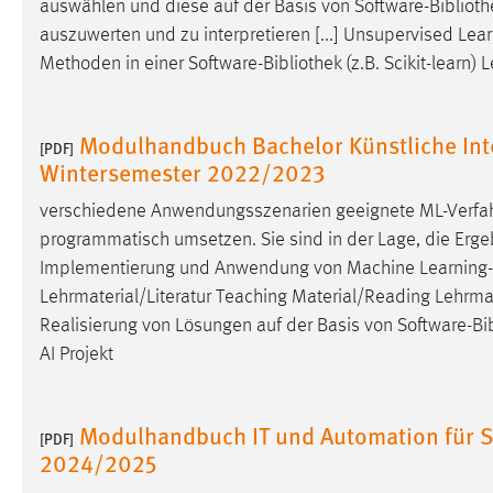
auswählen und diese auf der Basis von Software-
Bibliot
externen Medien Cookies gesetzt.
auszuwerten und zu interpretieren [...] Unsupervised L
Methoden in einer Software-
Bibliothek
(z.B. Scikit-learn)
YouTube
Modulhandbuch Bachelor Künstliche Inte
Vimeo
[PDF]
Wintersemester 2022/2023
verschiedene Anwendungsszenarien geeignete ML-Verfahr
programmatisch umsetzen. Sie sind in der Lage, die Ergeb
Implementierung und Anwendung von Machine Learning-M
Lehrmaterial/Literatur Teaching Material/Reading Lehrmate
Realisierung von Lösungen auf der Basis von Software-
Bi
AI Projekt
Modulhandbuch IT und Automation für S
[PDF]
2024/2025