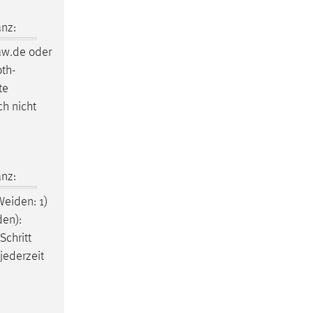
nz:
w.de oder
th-
te
ch nicht
nz:
eiden: 1)
en):
 Schritt
jederzeit