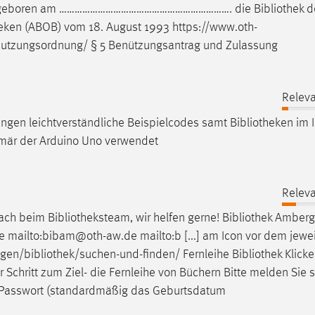
eboren am …………………………………………………………. die
Bibliothek
de
heken
(ABOB) vom 18. August 1993 https://www.oth-
nutzungsordnung/ § 5 Benützungsantrag und Zulassung
Releva
ngen leichtverständliche Beispielcodes samt
Bibliotheken
im I
rimär der Arduino Uno verwendet
Releva
fach beim
Bibliotheksteam
, wir helfen gerne!
Bibliothek
Amberg
ailto:bibam@oth-aw.de mailto:b [...] am Icon vor dem jeweili
ngen/bibliothek/suchen-und-finden
/ Fernleihe
Bibliothek
Klicke
ür Schritt zum Ziel- die Fernleihe von Büchern Bitte melden Sie 
 Passwort (standardmäßig das Geburtsdatum