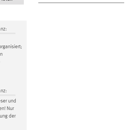
nz:
rganisiert;
en
-
nz:
eser und
en! Nur
zung der