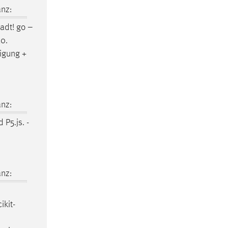
nz:
adt! go –
10.
igung +
nz:
 P5.js. -
nz:
ikit-