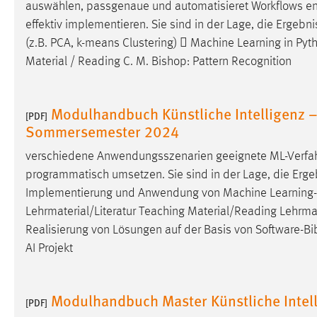
auswählen, passgenaue und automatisieret Workflows ent
effektiv implementieren. Sie sind in der Lage, die Ergebni
(z.B. PCA, k-means Clustering)  Machine Learning in Pyt
Material / Reading C. M. Bishop: Pattern Recognition
Modulhandbuch Künstliche Intelligenz –
[PDF]
Sommersemester 2024
verschiedene Anwendungsszenarien geeignete ML-Verfahr
programmatisch umsetzen. Sie sind in der Lage, die Ergeb
Implementierung und Anwendung von Machine Learning-M
Lehrmaterial/Literatur Teaching Material/Reading Lehrmate
Realisierung von Lösungen auf der Basis von Software-
Bi
AI Projekt
Modulhandbuch Master Künstliche Intel
[PDF]