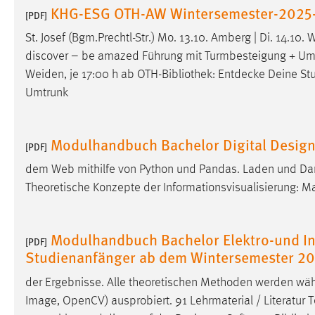
KHG-ESG OTH-AW Wintersemester-2025-
Anbieter:
[PDF]
Google Ireland Limited
St. Josef (Bgm.Prechtl-Str.) Mo. 13.10. Amberg | Di. 14.10.
Zweck:
Conversion-Tracking
discover – be amazed Führung mit Turmbesteigung + Umtrunk
Cookie Laufzeit:
3 Monate
Weiden, je 17:00 h ab OTH-
Bibliothek
: Entdecke Deine St
Umtrunk
Facebook Pixel
Name:
_fbp
Modulhandbuch Bachelor Digital Desig
[PDF]
Anbieter:
Facebook
dem Web mithilfe von Python und Pandas. Laden und Darst
Theoretische Konzepte der Informationsvisualisierung:
Zweck:
Conversion-Tracking
Cookie Laufzeit:
3 Monate
Modulhandbuch Bachelor Elektro-und In
[PDF]
Studienanfänger ab dem Wintersemester 2
EXTERNE MEDIEN
der Ergebnisse. Alle theoretischen Methoden werden wä
Um Inhalte von Videoplattformen und Social Media
Image, OpenCV) ausprobiert. 91 Lehrmaterial / Literatur
Plattformen anzeigen zu können, werden von diesen