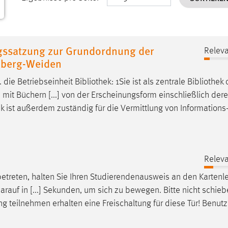
gssatzung zur Grundordnung der
Releva
mberg-Weiden
. die Betriebseinheit
Bibliothek
: 1Sie ist als zentrale
Bibliothek
o
 mit Büchern [...] von der Erscheinungsform einschließlich der
ek
ist außerdem zuständig für die Vermittlung von Informations
Releva
etreten, halten Sie Ihren Studierendenausweis an den Kartenl
 darauf in [...] Sekunden, um sich zu bewegen. Bitte nicht schieb
ng
teilnehmen erhalten eine Freischaltung für diese Tür! Benut