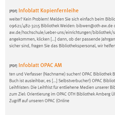
Infoblatt Kopienfernleihe
Matomo
[PDF]
weiter? Kein Problem! Melden Sie sich einfach beim
Bibl
Name:
_pk_ref, _pk_cvar, _pk_id, _pk_ses
09621/482-3215
Bibliothek
Weiden: bibwen@oth-aw.de od
Zweck:
Zugriffsstatistik
aw.de/hochschule/ueber-uns/einrichtungen/bibliothek/
angekommen, klicken [...] dann, ob der passende Jahrgang
Cookie Laufzeit:
Max. 13 Monate
sicher sind, fragen Sie das
Bibliothekspersonal
, wir helf
MARKETING
Infoblatt OPAC AM
[PDF]
Marketing Cookies werden von Drittanbietern
ten und Verfasser (Nachname) suchen! OPAC
Bibliothek
B
verwendet, um personalisierte Werbung anzuzeigen.
Buch ist ausleihbar, es [...] Selbstverbucher!) OPAC
Biblio
Sie tun dies, indem sie Besucher über Websites
Leihfristen: Die Leihfrist für entliehene Medien unserer
Bi
hinweg verfolgen.
zum Ziel: Orientierung im OPAC OTH
Bibliothek
Amberg Übe
Google Ads
Zugriff auf unseren OPAC (Online
Name:
_gcl_au