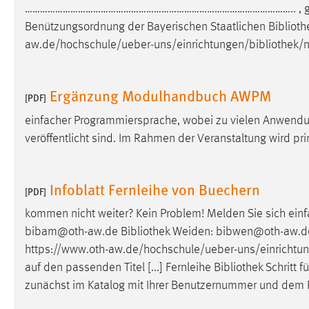
…………………………………………………………………………………………….. , g
Cookie Laufzeit:
MibewSessionID, mibew-chat-frame-
Benützungsordnung der Bayerischen Staatlichen
Bibliot
style-5e9dbeb1811c0446 =
aw.de/hochschule/ueber-uns/einrichtungen/
bibliothek
/
Sitzungslaufzeit, mibew_locale = 3
Jahre, MIBEW_UserID = 1 Jahr
Ergänzung Modulhandbuch AWPM
[PDF]
Login
einfacher Programmiersprache, wobei zu vielen Anwendu
Name:
fe_user, be_user, be_lastLoginProvider
veröffentlicht sind. Im Rahmen der Veranstaltung wird p
Zweck:
Dieser Cookie ist notwendig um sich an
der Website einloggen zu können.
Infoblatt Fernleihe von Buechern
[PDF]
Cookie Laufzeit:
24 Stunden
kommen nicht weiter? Kein Problem! Melden Sie sich ein
bibam@oth-aw.de
Bibliothek
Weiden: bibwen@oth-aw.de m
STATISTIK
https://www.oth-aw.de/hochschule/ueber-uns/einrichtu
auf den passenden Titel [...] Fernleihe
Bibliothek
Schritt f
Statistik Cookies erfassen Informationen anonym.
zunächst im Katalog mit Ihrer Benutzernummer und dem
Diese Informationen helfen uns zu verstehen, wie
unsere Besucher unsere Website nutzen.