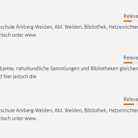
Releva
chschule Amberg-Weiden, Abt. Weiden,
Bibliothek
, Hetzenrichte
nisch unter www.
Releva
Objekte, naturkundliche Sammlungen und
Bibliotheken
gleiche
d hier jedoch die
Releva
chschule Amberg-Weiden, Abt. Weiden,
Bibliothek
, Hetzenrichte
nisch unter www.