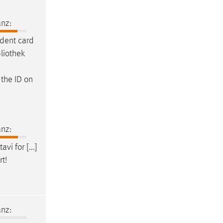
nz:
udent card
liothek
 the ID on
nz:
i for [...]
rt!
nz: