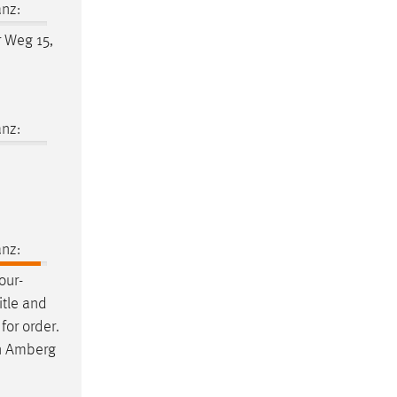
nz:
r Weg 15,
nz:
nz:
our-
itle and
for order.
in Amberg