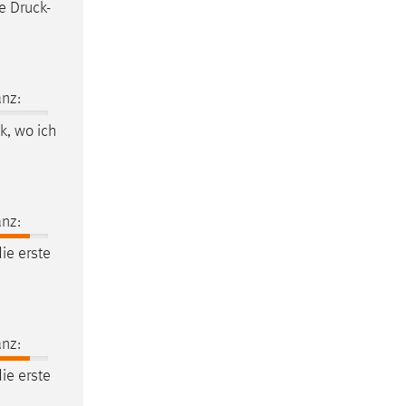
e Druck-
nz:
ek
, wo ich
nz:
ie erste
nz:
ie erste