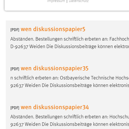
Impressum
|
Datenschutz
NOTWENDIGE COOKIES
Notwendige Cookies ermöglichen grundlegende
Funktionen und sind für die einwandfreie Funktion der
wen diskussionspapier5
Website erforderlich.
[PDF]
Abständen. Bestellungen schriftlich erbeten an: Fachho
Einverständnis
D-92637 Weiden Die Diskussionsbeiträge können elektro
Name:
cookie_consent
Zweck:
Dieser Cookie speichert die
wen diskussionspapier35
[PDF]
ausgewählten Einverständnis-Optionen
des Benutzers
n schriftlich erbeten an: Ostbayerische Technische Hoc
92637 Weiden Die Diskussionsbeiträge können elektroni
Cookie Laufzeit:
1 Jahr
Performance
wen diskussionspapier34
[PDF]
Name:
Abständen. Bestellungen schriftlich erbeten an: Hochsc
staticfilecache
92637 Weiden Die Diskussionsbeiträge können elektron
Zweck:
Für performante Seitenauslieferung wird