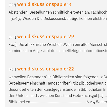
wen diskussionspapier3
[PDF]
Cookie Laufzeit:
MibewSessionID, mibew-chat-frame-
style-5e9dbeb1811c0446 =
Abständen. Bestellungen schriftlich erbeten an: Fachho
Sitzungslaufzeit, mibew_locale = 3
- 92637 Weiden Die Diskussionsbeiträge können elektro
Jahre, MIBEW_UserID = 1 Jahr
Login
wen diskussionspapier29
[PDF]
Name:
fe_user, be_user, be_lastLoginProvider
404). Die afrikanische Weisheit „Wenn ein alter Mensch st
zumindest im Angesicht der schnelllebigen Informations
Zweck:
Dieser Cookie ist notwendig um sich an
der Website einloggen zu können.
wen diskussionspapier22
Cookie Laufzeit:
24 Stunden
[PDF]
wertvollen Beständen“ in
Bibliotheken
sind folgende: 7 
(Arbeitsgemeinschaft Handschriften) gilt
Bibliotheksgut
al
STATISTIK
Besonderheiten der Kunstgegenstände in
Bibliotheken
In
Statistik Cookies erfassen Informationen anonym.
den Unterschied zwischen Kunst und Gebrauchsgut [...] ..........
Diese Informationen helfen uns zu verstehen, wie
Bibliotheken
.......................................................... 6
unsere Besucher unsere Website nutzen.