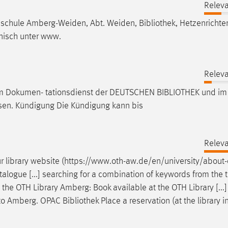
Releva
chschule Amberg-Weiden, Abt. Weiden,
Bibliothek
, Hetzenrichte
nisch unter www.
Releva
, im Dokumen- tationsdienst der DEUTSCHEN
BIBLIOTHEK
und im
en. Kündigung Die Kündigung kann bis
Releva
 library website (https://www.oth-aw.de/en/university/about-
atalogue [...] searching for a combination of keywords from the t
the OTH Library Amberg: Book available at the OTH Library [...] 
er to Amberg. OPAC
Bibliothek
Place a reservation (at the library 