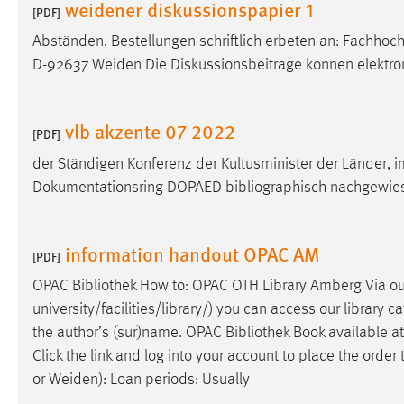
weidener diskussionspapier 1
[PDF]
Anbieter:
Google Ireland Limited
Abständen. Bestellungen schriftlich erbeten an: Fachho
Zweck:
Conversion-Tracking
D-92637 Weiden Die Diskussionsbeiträge können elektro
Cookie Laufzeit:
3 Monate
vlb akzente 07 2022
[PDF]
Facebook Pixel
der Ständigen Konferenz der Kultusminister der Länder
Name:
_fbp
Dokumentationsring DOPAED bibliographisch nachgewies
Anbieter:
Facebook
Zweck:
Conversion-Tracking
information handout OPAC AM
[PDF]
Cookie Laufzeit:
3 Monate
OPAC
Bibliothek
How to: OPAC OTH Library Amberg Via our
university/facilities/library/) you can access our library c
the author’s (sur)name. OPAC
Bibliothek
Book available at 
EXTERNE MEDIEN
Click the link and log into your account to place the ord
or Weiden): Loan periods: Usually
Um Inhalte von Videoplattformen und Social Media
Plattformen anzeigen zu können, werden von diesen