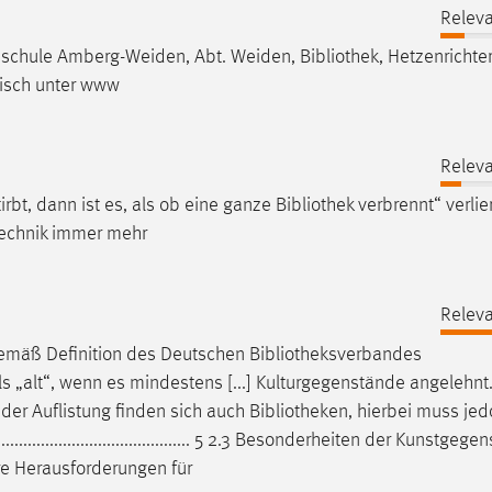
Releva
chschule Amberg-Weiden, Abt. Weiden,
Bibliothek
, Hetzenrichte
nisch unter www
Releva
irbt, dann ist es, als ob eine ganze
Bibliothek
verbrennt“ verlier
technik immer mehr
Releva
Gemäß Definition des Deutschen
Bibliotheksverbandes
s „alt“, wenn es mindestens [...] Kulturgegenstände angelehnt.
 der Auflistung finden sich auch
Bibliotheken
, hierbei muss jed
.................................... 5 2.3 Besonderheiten der Kunstgeg
 2.4 Weitere Herausforderungen für