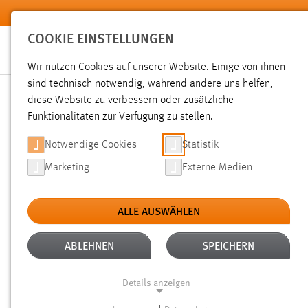
Zum Hauptinhalt springen
COOKIE EINSTELLUNGEN
Wir nutzen Cookies auf unserer Website. Einige von ihnen
sind technisch notwendig, während andere uns helfen,
diese Website zu verbessern oder zusätzliche
SUCHE
Funktionalitäten zur Verfügung zu stellen.
Notwendige Cookies
Statistik
Marketing
Externe Medien
ALLE AUSWÄHLEN
TYP: DATEIEN
ALLE FILTER ENTFERNEN
Aktive Filter:
ABLEHNEN
SPEICHERN
Gesucht nach "bibliothek".
Es wurden 461 Ergebnisse gefu
Details anzeigen