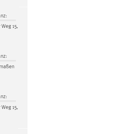
nz:
r Weg 15,
nz:
rmaßen
nz:
r Weg 15,