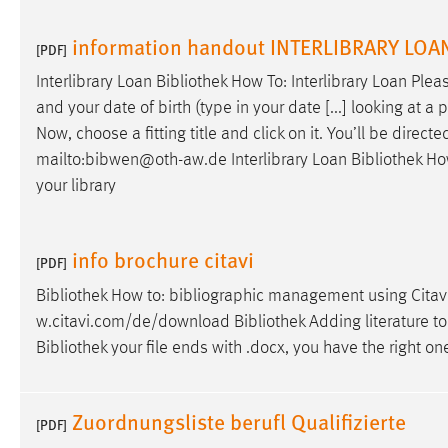
externen Medien Cookies gesetzt.
information handout INTERLIBRARY LOA
[PDF]
YouTube
Interlibrary Loan
Bibliothek
How To: Interlibrary Loan Pleas
and your date of birth (type in your date [...] looking at a 
Vimeo
Now, choose a fitting title and click on it. You’ll be direc
mailto:bibwen@oth-aw.de Interlibrary Loan
Bibliothek
How
your library
info brochure citavi
[PDF]
Bibliothek
How to: bibliographic management using Citavi
w.citavi.com/de/download
Bibliothek
Adding literature to 
Bibliothek
your file ends with .docx, you have the right one
Zuordnungsliste berufl Qualifizierte
[PDF]