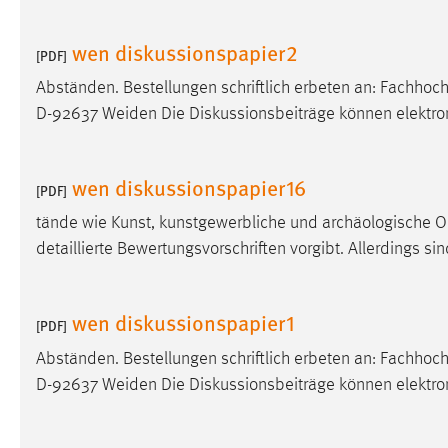
Matomo
wen diskussionspapier2
[PDF]
Name:
_pk_ref, _pk_cvar, _pk_id, _pk_ses
Abständen. Bestellungen schriftlich erbeten an: Fachho
D-92637 Weiden Die Diskussionsbeiträge können elektro
Zweck:
Zugriffsstatistik
Cookie Laufzeit:
Max. 13 Monate
wen diskussionspapier16
[PDF]
tände wie Kunst, kunstgewerbliche und archäologische 
MARKETING
detaillierte Bewertungsvorschriften vorgibt. Allerdings sin
Marketing Cookies werden von Drittanbietern
verwendet, um personalisierte Werbung anzuzeigen.
wen diskussionspapier1
Sie tun dies, indem sie Besucher über Websites
[PDF]
hinweg verfolgen.
Abständen. Bestellungen schriftlich erbeten an: Fachho
D-92637 Weiden Die Diskussionsbeiträge können elektro
Google Ads
Name:
_gcl_au