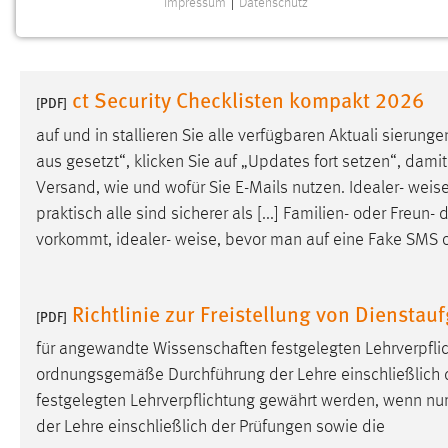
Impressum
|
Datenschutz
NOTWENDIGE COOKIES
Notwendige Cookies ermöglichen grundlegende
Funktionen und sind für die einwandfreie Funktion der
ct Security Checklisten kompakt 2026
Website erforderlich.
[PDF]
auf und in­ stallieren Sie alle verfügbaren Aktuali­ sierung
Einverständnis
aus­ gesetzt“, klicken Sie auf „Updates fort­ setzen“, da
Versand, wie und wofür Sie E-Mails nutzen. Idealer-
weis
Name:
cookie_consent
praktisch alle sind sicherer als [...] Familien- oder Fre
Zweck:
Dieser Cookie speichert die
vorkommt, idealer-
weise
, bevor man auf eine Fake SMS o
ausgewählten Einverständnis-Optionen
des Benutzers
Cookie Laufzeit:
Richtlinie zur Freistellung von Diensta
1 Jahr
[PDF]
für angewandte Wissenschaften festgelegten Lehrverpfli
Performance
ordnungsgemäße Durchführung der Lehre einschließlich d
festgelegten Lehrverpflichtung gewährt werden, wenn nu
Name:
staticfilecache
der Lehre einschließlich der Prüfungen sowie die
Zweck:
Für performante Seitenauslieferung wird