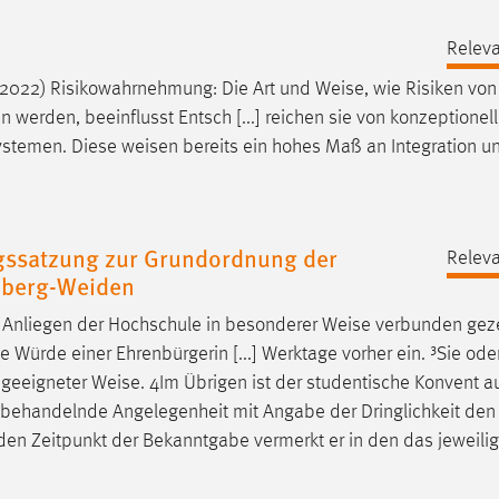
Releva
 al. 2022) Risikowahrnehmung: Die Art und
Weise
, wie Risiken von
erden, beeinflusst Entsch [...] reichen sie von konzeptionel
systemen. Diese
weisen
bereits ein hohes Maß an Integration u
gssatzung zur Grundordnung der
Releva
mberg-Weiden
en Anliegen der Hochschule in besonderer
Weise
verbunden geze
Würde einer Ehrenbürgerin [...] Werktage vorher ein. ³Sie oder
n geeigneter
Weise
. 4Im Übrigen ist der studentische Konvent a
..] behandelnde Angelegenheit mit Angabe der Dringlichkeit den
en Zeitpunkt der Bekanntgabe vermerkt er in den das jeweili