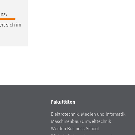
nz:
ert sich im
Fakultäten
Elektrotechnik, Medien und Informatik
Maschinenbau/Umwelttechnik
Weiden Business School