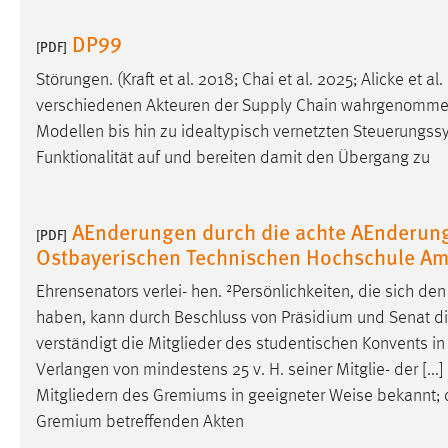
DP99
Matomo
[PDF]
Störungen. (Kraft et al. 2018; Chai et al. 2025; Alicke et
Name:
_pk_ref, _pk_cvar, _pk_id, _pk_ses
verschiedenen Akteuren der Supply Chain wahrgenommen w
Zweck:
Zugriffsstatistik
Modellen bis hin zu idealtypisch vernetzten Steuerungs
Funktionalität auf und bereiten damit den Übergang zu
Cookie Laufzeit:
Max. 13 Monate
AEnderungen durch die achte AEnderun
[PDF]
MARKETING
Ostbayerischen Technischen Hochschule A
Marketing Cookies werden von Drittanbietern
Ehrensenators verlei- hen. ²Persönlichkeiten, die sich d
verwendet, um personalisierte Werbung anzuzeigen.
haben, kann durch Beschluss von Präsidium und Senat die 
Sie tun dies, indem sie Besucher über Websites
hinweg verfolgen.
verständigt die Mitglieder des studentischen Konvents i
Verlangen von mindestens 25 v. H. seiner Mitglie- der [.
Google Ads
Mitgliedern des Gremiums in geeigneter
Weise
bekannt; d
Gremium betreffenden Akten
Name:
_gcl_au