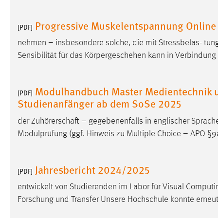
in diesem Cookie gespeichert, ob man
eingeloggt ist.
Progressive Muskelentspannung Online
[PDF]
nehmen – insbesondere solche, die mit Stressbelas- tun
Sprachpräferenz
Sensibilität für das Körpergeschehen kann in Verbindun
Name:
site-language-preference
Zweck:
Das Cookie speichert die gewählte
Modulhandbuch Master Medientechnik u
[PDF]
Sprache der Website.
Studienanfänger ab dem SoSe 2025
Cookie Laufzeit:
30 Tage
der Zuhörerschaft – gegebenenfalls in englischer Sprache
Modulprüfung (ggf. Hinweis zu Multiple Choice – APO §
Chat
Name:
MibewSessionID, MIBEW_UserID,
Jahresbericht 2024/2025
[PDF]
mibew_locale, mibew-chat-frame-style-
5e9dbeb1811c0446
entwickelt von Studierenden im Labor für Visual Comput
Forschung und Transfer Unsere Hochschule konnte erneut 
Zweck:
Wird benötigt um die Chatfunktion
nutzen zu können.