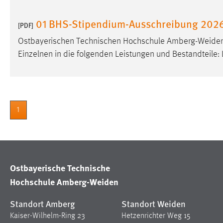
Anbieter:
Google Ireland Limited
01 BHS-Stipendium-Ausschreibung 202
[PDF]
Zweck:
Conversion-Tracking
Ostbayerischen Technischen Hochschule Amberg-Weiden s
Cookie Laufzeit:
3 Monate
Einzelnen in die folgenden Leistungen und Bestandteile
Facebook Pixel
Name:
_fbp
1
Anbieter:
Facebook
Zweck:
Conversion-Tracking
Cookie Laufzeit:
3 Monate
Ostbayerische Technische
Hochschule Amberg-Weiden
EXTERNE MEDIEN
Standort Amberg
Standort Weiden
Um Inhalte von Videoplattformen und Social Media
Kaiser-Wilhelm-Ring 23
Hetzenrichter Weg 15
Plattformen anzeigen zu können, werden von diesen