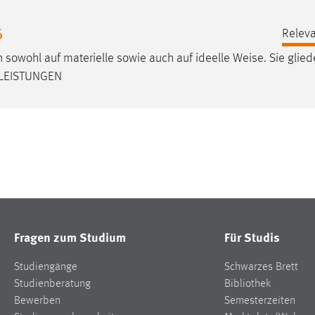
6
Releva
owohl auf materielle sowie auch auf ideelle
Weise
. Sie glied
: LEISTUNGEN
Fragen zum Studium
Für Studis
Studiengänge
Schwarzes Brett
Studienberatung
Bibliothek
Bewerben
Semesterzeiten