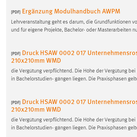
Cookie Laufzeit:
MibewSessionID, mibew-chat-frame-
Ergänzung Modulhandbuch AWPM
[PDF]
style-5e9dbeb1811c0446 =
Sitzungslaufzeit, mibew_locale = 3
Lehrveranstaltung geht es darum, die Grundfunktionen vo
Jahre, MIBEW_UserID = 1 Jahr
und für eigene Projekte, Bachelor- oder Masterarbeiten 
Login
Druck HSAW 0002 017 Unternehmensros
[PDF]
Name:
fe_user, be_user, be_lastLoginProvider
210x210mm WMD
Zweck:
Dieser Cookie ist notwendig um sich an
die Vergütung verpflichtend. Die Höhe der Vergütung be
der Website einloggen zu können.
in Bachelorstudien- gängen liegen. Die Praxisphasen gel
Cookie Laufzeit:
24 Stunden
Druck HSAW 0002 017 Unternehmensros
[PDF]
210x210mm WMD
STATISTIK
die Vergütung verpflichtend. Die Höhe der Vergütung be
Statistik Cookies erfassen Informationen anonym.
in Bachelorstudien- gängen liegen. Die Praxisphasen gel
Diese Informationen helfen uns zu verstehen, wie
unsere Besucher unsere Website nutzen.