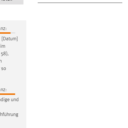
nz:
 [Datum]
eim
 58),
h
 so
nz:
ndige und
hführung