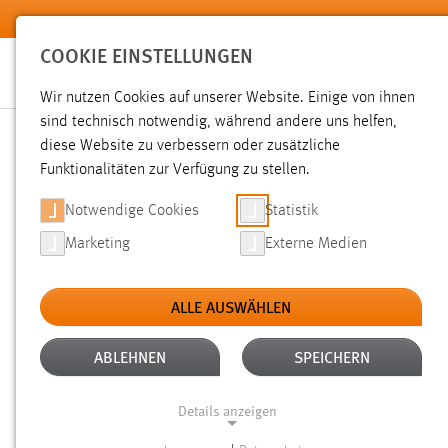
Zum Hauptinhalt springen
COOKIE EINSTELLUNGEN
Wir nutzen Cookies auf unserer Website. Einige von ihnen
sind technisch notwendig, während andere uns helfen,
diese Website zu verbessern oder zusätzliche
SUCHE
Funktionalitäten zur Verfügung zu stellen.
Notwendige Cookies
Statistik
Marketing
Externe Medien
ALLE AUSWÄHLEN
TYP: DATEIEN
ALTER: 6 MONATE BIS 1 
Aktive Filter:
ABLEHNEN
SPEICHERN
Gesucht nach "weis".
Es wurden 11 Ergebnisse gefunden.
Ze
Details anzeigen