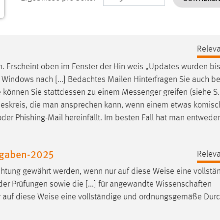
Releva
en. Erscheint oben im Fenster der Hin­
weis
„Updates wurden bis
mit Windows nach [...] Bedachtes Mailen Hinterfragen Sie auch b
e
können Sie stattdessen zu einem Messenger greifen (siehe S.
un- deskreis, die man ansprechen kann, wenn einem etwas komisc
der Phishing-Mail hereinfällt. Im besten Fall hat man entweder
ufgaben-2025
Releva
chtung gewährt werden, wenn nur auf diese
Weise
eine vollstä
er Prüfungen sowie die [...] für angewandte Wissenschaften
r auf diese
Weise
eine vollständige und ordnungsgemäße Durc