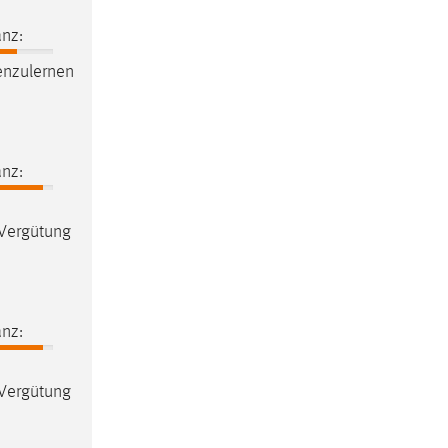
nz:
nzulernen
nz:
Vergütung
nz:
Vergütung