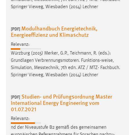
Conversion-Tracking
Springer Vieweg, Wiesbaden (2014) Lechner
Cookie Laufzeit:
3 Monate
Modulhandbuch Energietechnik,
[PDF]
Energieeffizienz und Klimaschutz
Facebook Pixel
Relevanz:
Würzburg (2015) Merker, G.P., Teichmann, R. (eds.):
Name:
_fbp
Grundlagen Verbrennungsmotoren. Funktions-
weise
,
Simulation, Messtechnik, 7th edn. ATZ / MTZ- Fachbuch.
Anbieter:
Springer Vieweg, Wiesbaden (2014) Lechner
Facebook
Zweck:
Studien- und Prüfungsordnung Master
Conversion-Tracking
[PDF]
International Energy Engineering vom
Cookie Laufzeit:
01.07.2021
3 Monate
Relevanz:
nd der Niveaustufe B2 gemäß des gemeinsamen
europäischen Referenzrahmens für Sprachen nachzu-