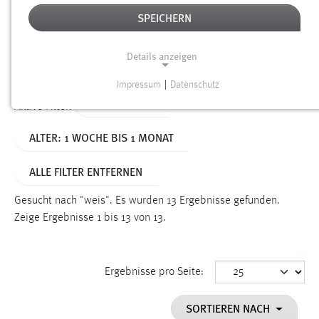
SPEICHERN
Alter
Details anzeigen
SUCHEN
Impressum
|
Datenschutz
NOTWENDIGE COOKIES
TYP: DATEIEN
Aktive Filter:
Notwendige Cookies ermöglichen grundlegende
ALTER: 1 WOCHE BIS 1 MONAT
Funktionen und sind für die einwandfreie Funktion der
Website erforderlich.
ALLE FILTER ENTFERNEN
Einverständnis
Gesucht nach "weis".
Es wurden 13 Ergebnisse gefunden.
Name:
Zeige Ergebnisse 1 bis 13 von 13.
cookie_consent
Zweck:
Ergebnisse pro Seite:
Dieser Cookie speichert die ausgewählten Einverständnis-
Optionen des Benutzers
SORTIEREN NACH
Cookie Laufzeit: