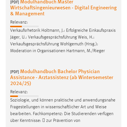
Modulhandbuch Master
[PDF]
Zweck:
Wirtschaftsingenieurwesen - Digital Engineering
Dieser Cookie ist notwendig um sich an der Website
& Management
einloggen zu können.
Relevanz:
Cookie Laufzeit:
Verkaufsrhetorik Holtmann, J.: Erfolgreiche Einkaufspraxis
24 Stunden
Jäger, U.: Verkaufsgesprächsführung
Weis
, H.:
Verkaufsgesprächsführung Wohlgemuth (Hrsg.):
Moderation in Organisationen Hartmann, M./Rieger
STATISTIK
Statistik Cookies erfassen Informationen anonym.
Modulhandbuch Bachelor Physician
[PDF]
Diese Informationen helfen uns zu verstehen, wie
Assistance - Arztassistenz (ab Wintersemester
unsere Besucher unsere Website nutzen.
2024/25)
Matomo
Relevanz:
Soziologie, und können praktische und anwendungsnahe
Name:
Fragestellungen in wissenschaftlicher Art und
Weise
_pk_ref, _pk_cvar, _pk_id, _pk_ses
bearbeiten. Fachkompetenz: Die Studierenden verfügen
Zweck:
über Kenntnisse:  zur Prävention von
Zugriffsstatistik