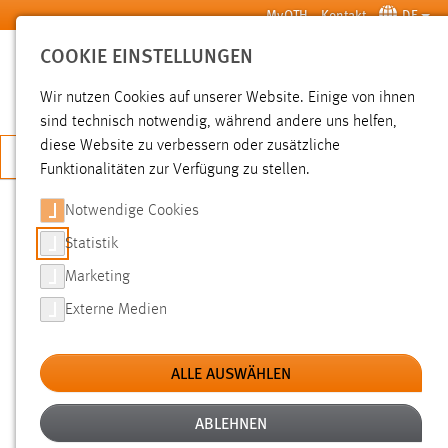
Zum Hauptinhalt springen
MyOTH
Kontakt
DE
COOKIE EINSTELLUNGEN
SUCHE
Wir nutzen Cookies auf unserer Website. Einige von ihnen
sind technisch notwendig, während andere uns helfen,
diese Website zu verbessern oder zusätzliche
JETZT BEWERBEN
Funktionalitäten zur Verfügung zu stellen.
Notwendige Cookies
SUCHE
Statistik
Marketing
FILTER
Externe Medien
Typ
ALLE AUSWÄHLEN
Erstellungsdatum
ABLEHNEN