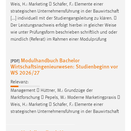
30 Tage
Weis
, H.: Marketing  Schäfer, F.: Elemente einer
strategischen Unternehmensführung in der Bauwirtschaft
Chat
[...] individuell mit der Studiengangsleitung zu klären. 
Der Leistungsnachweis erfolgt hierbei in gleicher
Weise
Name:
wie unter Prüfungsform beschrieben schriftlich und oder
MibewSessionID, MIBEW_UserID, mibew_locale, mibew-
mündlich (Referat) im Rahmen einer Modulprüfung
chat-frame-style-5e9dbeb1811c0446
Zweck:
Modulhandbuch Bachelor
[PDF]
Wird benötigt um die Chatfunktion nutzen zu können.
Wirtschaftsingenieurwesen: Studienbeginn vor
Cookie Laufzeit:
WS 2026/27
MibewSessionID, mibew-chat-frame-style-
Relevanz:
5e9dbeb1811c0446 = Sitzungslaufzeit, mibew_locale = 3
Jahre, MIBEW_UserID = 1 Jahr
Management  Hüttner, M.: Grundzüge der
Marktforschung  Pepels, W.: Moderne Marketingpraxis 
Weis
, H.: Marketing  Schäfer, F.: Elemente einer
Login
strategischen Unternehmensführung in der Bauwirtschaft
Name:
fe_user, be_user, be_lastLoginProvider