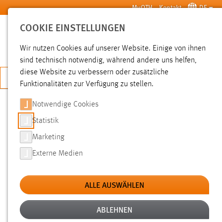
Zum Hauptinhalt springen
MyOTH
Kontakt
DE
COOKIE EINSTELLUNGEN
SUCHE
Wir nutzen Cookies auf unserer Website. Einige von ihnen
sind technisch notwendig, während andere uns helfen,
diese Website zu verbessern oder zusätzliche
JETZT BEWERBEN
Funktionalitäten zur Verfügung zu stellen.
Notwendige Cookies
SUCHE
Statistik
Marketing
FILTER
Externe Medien
Typ
ALLE AUSWÄHLEN
Erstellungsdatum
ABLEHNEN