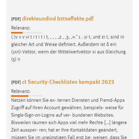
direkteundind bstseffekte.pdf
[PDF]
Relevanz:
( )v v v vi t i t i t i t, , , , ,2 , ,3, ,= ′ 1 . yi t, und εi t, sind in
gleicher Art und
Weise
definiert. Außerdem ist δ ein
(1xn)-Vektor, wenn der Mittelwertvektor xi aus Gleichung
(5) n
ct Security-Checklisten kompakt 2023
[PDF]
Relevanz:
Netzen können Sie ex- ternen Diensten und Fremd-Apps
Zugriff auf Ihren Account gewähren, beispiels-
weise
für
Single-Sign-on-Logins auf ver- bundenen Websites.
Bisweilen räumen sich Apps viel mehr Rechte [...] längere
Zeit aussper- ren; hat er Ihre Kontaktdaten geändert,
müssen Sie im ungünstigen Fall erst be-
weisen
, dass Sie