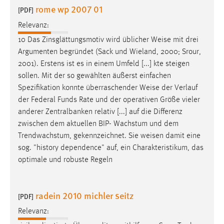
EXTERNE MEDIEN
rome wp 2007 01
[PDF]
Um Inhalte von Videoplattformen und Social Media
Relevanz:
Plattformen anzeigen zu können, werden von diesen
10 Das Zinsglättungsmotiv wird üblicher
Weise
mit drei
externen Medien Cookies gesetzt.
Argumenten begründet (Sack und Wieland, 2000; Srour,
2001). Erstens ist es in einem Umfeld [...] kte steigen
YouTube
sollen. Mit der so gewählten äußerst einfachen
Spezifikation konnte überraschender
Weise
der Verlauf
Vimeo
der Federal Funds Rate und der operativen Größe vieler
anderer Zentralbanken relativ [...] auf die Differenz
zwischen dem aktuellen BIP- Wachstum und dem
Trendwachstum, gekennzeichnet. Sie
weisen
damit eine
sog. "history dependence" auf, ein Charakteristikum, das
optimale und robuste Regeln
radein 2010 michler seitz
[PDF]
Relevanz: