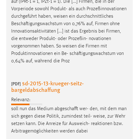
auf (IPRt-1 = 1, IPZt-1 = 1). Die [...] Firmen, die in der
Vorperiode sowohl Produkt- als auch Prozeßinnovationen
Cookie Laufzeit:
durchgeführt haben,
weisen
ein durchschnittliches
Max. 13 Monate
Beschäftigungswachstum von 0,76% auf, Firmen ohne
Innovationsaktivitäten [...] ist das Ergebnis bei Firmen,
die entweder Produkt- oder Prozeßin- novationen
MARKETING
vorgenommen haben. So
weisen
die Firmen mit
Marketing Cookies werden von Drittanbietern
Produktinnovationen ein Be- schäftigungswachstum von
verwendet, um personalisierte Werbung anzuzeigen.
0,64% auf, während die Proz
Sie tun dies, indem sie Besucher über Websites
hinweg verfolgen.
sd-2015-13-krueger-seitz-
[PDF]
bargeldabschaffung
Google Ads
Relevanz:
Name:
soll nun das Medium abgeschafft wer- den, mit dem man
_gcl_au
sich gegen diese Politik, zumindest teil-
weise
, zur Wehr
Anbieter:
setzen kann. Die Anreize für Ausweich- reaktionen bzw.
Google Ireland Limited
Arbitragemöglichkeiten werden dabei
Zweck: