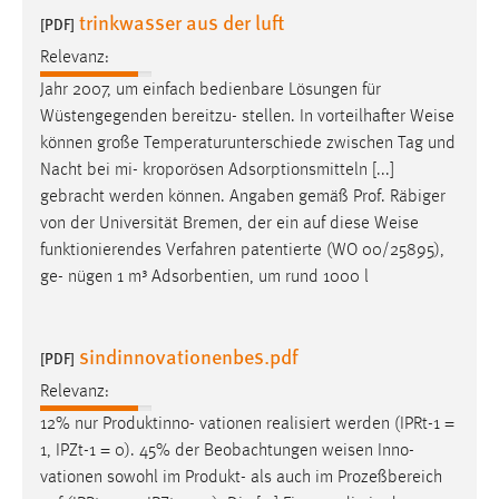
trinkwasser aus der luft
Zweck:
[PDF]
Dieser Cookie ist notwendig um sich an der Website
Relevanz:
einloggen zu können.
Jahr 2007, um einfach bedienbare Lösungen für
Cookie Laufzeit:
Wüstengegenden bereitzu- stellen. In vorteilhafter
Weise
24 Stunden
können große Temperaturunterschiede zwischen Tag und
Nacht bei mi- kroporösen Adsorptionsmitteln [...]
gebracht werden können. Angaben gemäß Prof. Räbiger
STATISTIK
von der Universität Bremen, der ein auf diese
Weise
funktionierendes Verfahren patentierte (WO 00/25895),
Statistik Cookies erfassen Informationen anonym.
ge- nügen 1 m³ Adsorbentien, um rund 1000 l
Diese Informationen helfen uns zu verstehen, wie
unsere Besucher unsere Website nutzen.
sindinnovationenbes.pdf
[PDF]
Matomo
Relevanz:
Name:
12% nur Produktinno- vationen realisiert werden (IPRt-1 =
_pk_ref, _pk_cvar, _pk_id, _pk_ses
1, IPZt-1 = 0). 45% der Beobachtungen
weisen
Inno-
Zweck:
vationen sowohl im Produkt- als auch im Prozeßbereich
Zugriffsstatistik