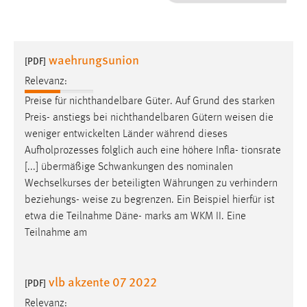
1 Jahr
Performance
waehrungsunion
[PDF]
Name:
Relevanz:
staticfilecache
Preise für nichthandelbare Güter. Auf Grund des starken
Preis- anstiegs bei nichthandelbaren Gütern
weisen
die
Zweck:
weniger entwickelten Länder während dieses
Für performante Seitenauslieferung wird in diesem Cookie
gespeichert, ob man eingeloggt ist.
Aufholprozesses folglich auch eine höhere Infla- tionsrate
[...] übermäßige Schwankungen des nominalen
Wechselkurses der beteiligten Währungen zu verhindern
Sprachpräferenz
beziehungs-
weise
zu begrenzen. Ein Beispiel hierfür ist
Name:
etwa die Teilnahme Däne- marks am WKM II. Eine
site-language-preference
Teilnahme am
Zweck:
Das Cookie speichert die gewählte Sprache der Website.
vlb akzente 07 2022
[PDF]
Cookie Laufzeit:
Relevanz: