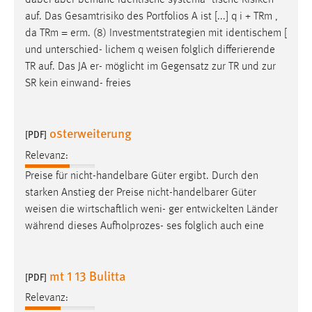
dabei aber beinahe identische systema- tische Risiken
auf. Das Gesamtrisiko des Portfolios A ist [...] q i + TRm ,
da TRm = erm. (8) Investmentstrategien mit identischem [
und unterschied- lichem q
weisen
folglich differierende
TR auf. Das JA er- möglicht im Gegensatz zur TR und zur
SR kein einwand- freies
osterweiterung
[PDF]
Relevanz:
Preise für nicht-handelbare Güter ergibt. Durch den
starken Anstieg der Preise nicht-handelbarer Güter
weisen
die wirtschaftlich weni- ger entwickelten Länder
während dieses Aufholprozes- ses folglich auch eine
mt 1 13 Bulitta
[PDF]
Relevanz: