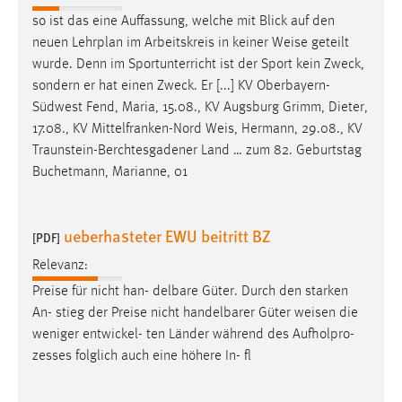
30 Tage
so ist das eine Auffassung, welche mit Blick auf den
neuen Lehrplan im Arbeitskreis in keiner
Weise
geteilt
Chat
wurde. Denn im Sportunterricht ist der Sport kein Zweck,
sondern er hat einen Zweck. Er [...] KV Oberbayern-
Name:
Südwest Fend, Maria, 15.08., KV Augsburg Grimm, Dieter,
MibewSessionID, MIBEW_UserID, mibew_locale, mibew-
17.08., KV Mittelfranken-Nord
Weis
, Hermann, 29.08., KV
chat-frame-style-5e9dbeb1811c0446
Traunstein-Berchtesgadener Land … zum 82. Geburtstag
Zweck:
Buchetmann, Marianne, 01
Wird benötigt um die Chatfunktion nutzen zu können.
Cookie Laufzeit:
ueberhasteter EWU beitritt BZ
[PDF]
MibewSessionID, mibew-chat-frame-style-
5e9dbeb1811c0446 = Sitzungslaufzeit, mibew_locale = 3
Relevanz:
Jahre, MIBEW_UserID = 1 Jahr
Preise für nicht han- delbare Güter. Durch den starken
An- stieg der Preise nicht handelbarer Güter
weisen
die
Login
weniger entwickel- ten Länder während des Aufholpro-
zesses folglich auch eine höhere In- fl
Name:
fe_user, be_user, be_lastLoginProvider