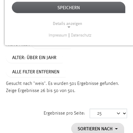
SPEICHERN
Alter
Details anzeigen
SUCHEN
Impressum
|
Datenschutz
NOTWENDIGE COOKIES
TYP: DATEIEN
Aktive Filter:
Notwendige Cookies ermöglichen grundlegende
ALTER: ÜBER EIN JAHR
Funktionen und sind für die einwandfreie Funktion der
Website erforderlich.
ALLE FILTER ENTFERNEN
Einverständnis
Gesucht nach "weis".
Es wurden 501 Ergebnisse gefunden.
Name:
Zeige Ergebnisse 26 bis 50 von 501.
cookie_consent
Zweck:
Ergebnisse pro Seite:
Dieser Cookie speichert die ausgewählten Einverständnis-
Optionen des Benutzers
SORTIEREN NACH
Cookie Laufzeit: