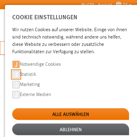
Zum Hauptinhalt springen
MyOTH
Kontakt
DE
COOKIE EINSTELLUNGEN
SUCHE
Wir nutzen Cookies auf unserer Website. Einige von ihnen
sind technisch notwendig, während andere uns helfen,
diese Website zu verbessern oder zusätzliche
JETZT BEWERBEN
Funktionalitäten zur Verfügung zu stellen.
Notwendige Cookies
SUCHE
Statistik
Marketing
FILTER
Externe Medien
Typ
ALLE AUSWÄHLEN
Erstellungsdatum
ABLEHNEN