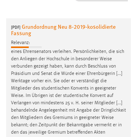
1 Jahr
Performance
Grundordnung Neu 8-2019-kosolidierte
[PDF]
Fassung
Name:
staticfilecache
Relevanz:
eines Ehrensenators verleihen. Persönlichkeiten, die sich
Zweck:
den Anliegen der Hochschule in besonderer
Weise
Für performante Seitenauslieferung wird in diesem Cookie
verbunden gezeigt haben, kann durch Beschluss von
gespeichert, ob man eingeloggt ist.
Präsidium und Senat die Würde einer Ehrenbürgerin [...]
Werktage vorher ein. Sie oder er verständigt die
Sprachpräferenz
Mitglieder des studentischen Konvents in geeigneter
Weise
. Im Übrigen ist der studentische Konvent auf
Name:
Verlangen von mindestens 25 v. H. seiner Mitglieder [...]
site-language-preference
behandelnde Angelegenheit mit Angabe der Dringlichkeit
Zweck:
den Mitgliedern des Gremiums in geeigneter
Weise
Das Cookie speichert die gewählte Sprache der Website.
bekannt; den Zeitpunkt der Bekanntgabe vermerkt er in
Cookie Laufzeit:
den das jeweilige Gremium betreffenden Akten