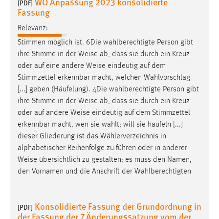
WO Anpassung 2023 konsolidierte
[PDF]
Zweck:
Fassung
Dieser Cookie ist notwendig um sich an der Website
Relevanz:
einloggen zu können.
Stimmen möglich ist. 6Die wahlberechtigte Person gibt
Cookie Laufzeit:
ihre Stimme in der
Weise
ab, dass sie durch ein Kreuz
24 Stunden
oder auf eine andere
Weise
eindeutig auf dem
Stimmzettel erkennbar macht, welchen Wahlvorschlag
[...] geben (Häufelung). 4Die wahlberechtigte Person gibt
STATISTIK
ihre Stimme in der
Weise
ab, dass sie durch ein Kreuz
Statistik Cookies erfassen Informationen anonym.
oder auf andere
Weise
eindeutig auf dem Stimmzettel
Diese Informationen helfen uns zu verstehen, wie
erkennbar macht, wen sie wählt; will sie häufeln [...]
unsere Besucher unsere Website nutzen.
dieser Gliederung ist das Wählerverzeichnis in
alphabetischer Reihenfolge zu führen oder in anderer
Matomo
Weise
übersichtlich zu gestalten; es muss den Namen,
den Vornamen und die Anschrift der Wahlberechtigten
Name:
_pk_ref, _pk_cvar, _pk_id, _pk_ses
Konsolidierte Fassung der Grundordnung in
[PDF]
Zweck:
der Fassung der 7.Änderungssatzung vom der
Zugriffsstatistik