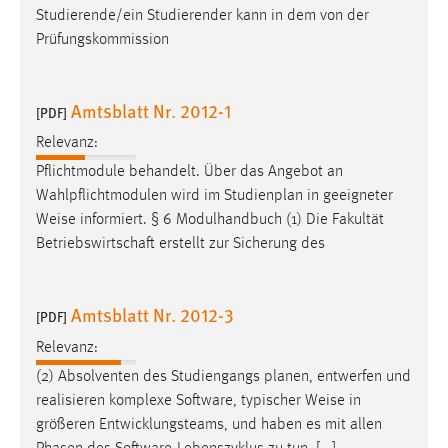
EXTERNE MEDIEN
Studierende/ein Studierender kann in dem von der
Prüfungskommission
Um Inhalte von Videoplattformen und Social Media
Plattformen anzeigen zu können, werden von diesen
externen Medien Cookies gesetzt.
Amtsblatt Nr. 2012-1
[PDF]
YouTube
Relevanz:
Pflichtmodule behandelt. Über das Angebot an
Vimeo
Wahlpflichtmodulen wird im Studienplan in geeigneter
Weise
informiert. § 6 Modulhandbuch (1) Die Fakultät
Betriebswirtschaft erstellt zur Sicherung des
Amtsblatt Nr. 2012-3
[PDF]
Relevanz:
(2) Absolventen des Studiengangs planen, entwerfen und
realisieren komplexe Software, typischer
Weise
in
größeren Entwicklungsteams, und haben es mit allen