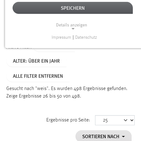
SPEICHERN
Alter
Details anzeigen
SUCHEN
Impressum
|
Datenschutz
NOTWENDIGE COOKIES
TYP: DATEIEN
Aktive Filter:
Notwendige Cookies ermöglichen grundlegende
ALTER: ÜBER EIN JAHR
Funktionen und sind für die einwandfreie Funktion der
Website erforderlich.
ALLE FILTER ENTFERNEN
Einverständnis
Gesucht nach "weis".
Es wurden 498 Ergebnisse gefunden.
Name:
Zeige Ergebnisse 26 bis 50 von 498.
cookie_consent
Zweck:
Ergebnisse pro Seite:
Dieser Cookie speichert die ausgewählten Einverständnis-
Optionen des Benutzers
SORTIEREN NACH
Cookie Laufzeit: