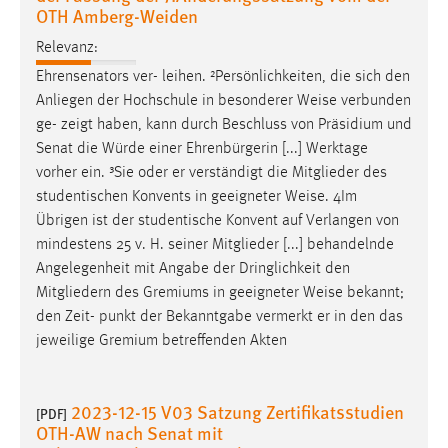
OTH Amberg-Weiden
Cookie Laufzeit:
Relevanz:
Max. 13 Monate
Ehrensenators ver- leihen. ²Persönlichkeiten, die sich den
Anliegen der Hochschule in besonderer
Weise
verbunden
ge- zeigt haben, kann durch Beschluss von Präsidium und
MARKETING
Senat die Würde einer Ehrenbürgerin [...] Werktage
Marketing Cookies werden von Drittanbietern
vorher ein. ³Sie oder er verständigt die Mitglieder des
verwendet, um personalisierte Werbung anzuzeigen.
studentischen Konvents in geeigneter
Weise
. 4Im
Sie tun dies, indem sie Besucher über Websites
Übrigen ist der studentische Konvent auf Verlangen von
hinweg verfolgen.
mindestens 25 v. H. seiner Mitglieder [...] behandelnde
Angelegenheit mit Angabe der Dringlichkeit den
Google Ads
Mitgliedern des Gremiums in geeigneter
Weise
bekannt;
den Zeit- punkt der Bekanntgabe vermerkt er in den das
Name:
jeweilige Gremium betreffenden Akten
_gcl_au
Anbieter:
2023-12-15 V03 Satzung Zertifikatsstudien
Google Ireland Limited
[PDF]
OTH-AW nach Senat mit
Zweck: