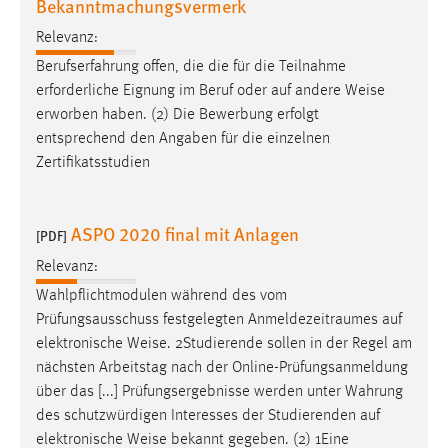
Bekanntmachungsvermerk
Conversion-Tracking
Relevanz:
Cookie Laufzeit:
Berufserfahrung offen, die die für die Teilnahme
3 Monate
erforderliche Eignung im Beruf oder auf andere
Weise
erworben haben. (2) Die Bewerbung erfolgt
Facebook Pixel
entsprechend den Angaben für die einzelnen
Zertifikatsstudien
Name:
_fbp
ASPO 2020 final mit Anlagen
[PDF]
Anbieter:
Facebook
Relevanz:
Zweck:
Wahlpflichtmodulen während des vom
Conversion-Tracking
Prüfungsausschuss festgelegten Anmeldezeitraumes auf
elektronische
Weise
. 2Studierende sollen in der Regel am
Cookie Laufzeit:
nächsten Arbeitstag nach der Online-Prüfungsanmeldung
3 Monate
über das [...] Prüfungsergebnisse werden unter Wahrung
des schutzwürdigen Interesses der Studierenden auf
elektronische
Weise
bekannt gegeben. (2) 1Eine