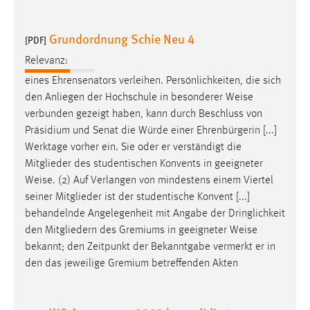
30 Tage
Grundordnung Schie Neu 4
[PDF]
Chat
Relevanz:
Name:
eines Ehrensenators verleihen. Persönlichkeiten, die sich
MibewSessionID, MIBEW_UserID, mibew_locale, mibew-
den Anliegen der Hochschule in besonderer
Weise
chat-frame-style-5e9dbeb1811c0446
verbunden gezeigt haben, kann durch Beschluss von
Zweck:
Präsidium und Senat die Würde einer Ehrenbürgerin [...]
Wird benötigt um die Chatfunktion nutzen zu können.
Werktage vorher ein. Sie oder er verständigt die
Mitglieder des studentischen Konvents in geeigneter
Cookie Laufzeit:
Weise
. (2) Auf Verlangen von mindestens einem Viertel
MibewSessionID, mibew-chat-frame-style-
seiner Mitglieder ist der studentische Konvent [...]
5e9dbeb1811c0446 = Sitzungslaufzeit, mibew_locale = 3
Jahre, MIBEW_UserID = 1 Jahr
behandelnde Angelegenheit mit Angabe der Dringlichkeit
den Mitgliedern des Gremiums in geeigneter
Weise
bekannt; den Zeitpunkt der Bekanntgabe vermerkt er in
Login
den das jeweilige Gremium betreffenden Akten
Name:
fe_user, be_user, be_lastLoginProvider